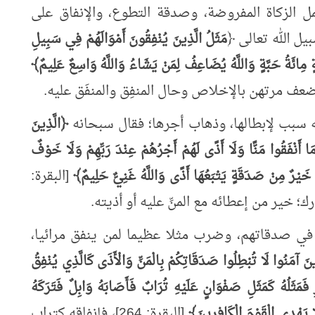
 الزكاة المفروضة، وصدقة التطوع، والإنفاق على
يل الله تعالى ﴿
مَثَلُ الَّذِينَ يُنْفِقُونَ أَمْوَالَهُمْ فِي سَبِيلِ
َةٍ مِائَةُ حَبَّةٍ وَاللَّهُ يُضَاعِفُ لِمَنْ يَشَاءُ وَاللَّهُ وَاسِعٌ عَلِيمٌ﴾
نه سبب لإبطالها، وذهاب أجرها؛ فقال سبحانه
﴿الَّذِينَ
َا أَنْفَقُوا مَنًّا وَلَا أَذًى لَهُمْ أَجْرُهُمْ عِنْدَ رَبِّهِمْ وَلَا خَوْفٌ
خَيْرٌ مِنْ صَدَقَةٍ يَتْبَعُهَا أَذًى وَاللَّهُ غَنِيٌّ حَلِيمٌ﴾
[البقرة:
ى في صدقاتهم، وضرب مثلا عظيما لمن ينفق مرائيا،
ذِينَ آمَنُوا لَا تُبْطِلُوا صَدَقَاتِكُمْ بِالْمَنِّ وَالْأَذَى كَالَّذِي يُنْفِقُ
ِ فَمَثَلُهُ كَمَثَلِ صَفْوَانٍ عَلَيْهِ تُرَابٌ فَأَصَابَهُ وَابِلٌ فَتَرَكَهُ
 يَهْدِي الْقَوْمَ الْكَافِرِينَ﴾
[البقرة: 264]، فإنفاقه كتراب