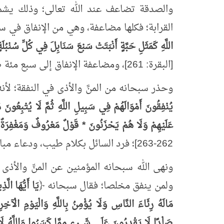
والصدقة تضاعف عند الله تعالى؛ وذلك يشمل
القرابة؛ فكلها مضاعفة، وهي من الإنفاق في سب
اللَّهِ كَمَثَلِ حَبَّةٍ أَنْبَتَتْ سَبْعَ سَنَابِلَ فِي كُلِّ سُنْبُل
[البقرة: 261]، ومضاعفة الإنفاق إلى سبع مئة ضعف مرتهن بالإخلاص وحال المنفِق والمنفَق عليه.
وحذر سبحانه من المنَّ والأذى في النفقة؛ لأ
يُنْفِقُونَ أَمْوَالَهُمْ فِي سَبِيلِ اللَّهِ ثُمَّ لَا يُتْبِعُونَ م
عَلَيْهِمْ وَلَا هُمْ يَحْزَنُونَ * قَوْلٌ مَعْرُوفٌ وَمَغْفِرَةٌ 
262-263]؛ فرد السائل بكلام طيب، ودعاء مبارك؛ خير من إعطائه مع المنِّ عليه أو أذيته.
ونهى الله سبحانه المؤمنين عن المنِّ والأذ
ولمن ينفق مخلصا؛ فقال سبحانه ﴿
يَا أَيُّهَا الَّ
مَالَهُ رِئَاءَ النَّاسِ وَلَا يُؤْمِنُ بِاللَّهِ وَالْيَوْمِ الْآخِر
صَلْدًا لَا يَقْدِرُونَ عَلَى شَيْءٍ مِمَّا كَسَبُوا وَاللَّهُ لَا