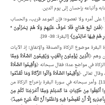
موا على أمره ولا تعصوه؛ فإن الموعد قريب، والحساب
 ﴿
فَمَنْ تَبِعَ هُدَايَ فَلَا خَوْفٌ عَلَيْهِمْ وَلَا هُمْ يَحْزَنُونَ *
َّارِ هُمْ فِيهَا خَالِدُونَ﴾
[البقرة: 38- 39].
البقرة موضوع الزكاة والصدقة والإنفاق؛ إذ الآيات
ين وهم ﴿
الَّذِينَ يُؤْمِنُونَ بِالْغَيْبِ وَيُقِيمُونَ الصَّلَاةَ وَمِمَّا
وَأَقِيمُوا الصَّلَاةَ
وَأَقِيمُوا الصَّلَاةَ وَآتُوا الزَّكَاةَ وَمَا تُقَدِّمُوا
﴾ [البقرة: 110]. وأمر سبحانه في سورة البقرة بإخراج الزكاة من
نُوا أَنْفِقُوا مِنْ طَيِّبَاتِ مَا كَسَبْتُمْ وَمِمَّا أَخْرَجْنَا لَكُمْ مِنَ
آخِذِيهِ إِلَّا أَنْ تُغْمِضُوا فِيهِ وَاعْلَمُوا أَنَّ اللَّهَ غَنِيٌّ حَمِيدٌ
﴾