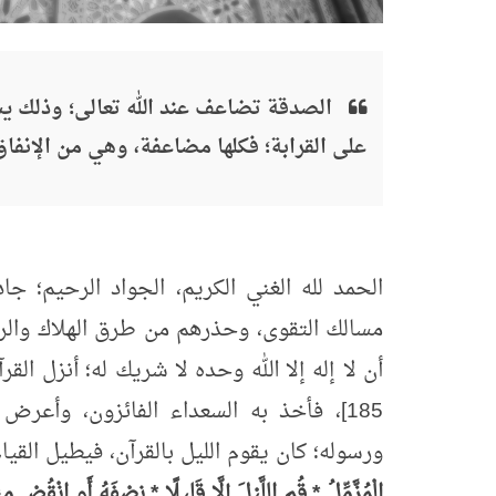
الصدقة تضاعف عند الله تعالى؛ وذلك يش
على القرابة؛ فكلها مضاعفة، وهي من الإنفاق
الحمد لله الغني الكريم، الجواد الرحيم؛ جا
مسالك التقوى، وحذرهم من طرق الهلاك والرد
أن لا إله إلا الله وحده لا شريك له؛ أنزل القر
185]، فأخذ به السعداء الفائزون، وأع
ورسوله؛ كان يقوم الليل بالقرآن، فيطيل القيا
الْمُزَّمِّلُ * قُمِ اللَّيْلَ إِلَّا قَلِيلًا * نِصْفَهُ أَوِ انْقُصْ مِن