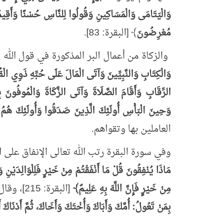
وَالْيَتَامَى وَالْمَسَاكِينِ وَقُولُوا لِلنَّاسِ حُسْنًا وَأَقِيمُوا ال
مُعْرِضُونَ
﴾ [البقرة: 83].
والزكاة من أعمال البر المذكورة في قول الله 
وَالْكِتَابِ وَالنَّبِيِّينَ وَآتَى الْمَالَ عَلَى حُبِّهِ ذَوِي الْ
الرِّقَابِ وَأَقَامَ الصَّلَاةَ وَآتَى الزَّكَاةَ وَالْمُوفُونَ ب
وَحِينَ الْبَأْسِ أُولَئِكَ الَّذِينَ صَدَقُوا وَأُولَئِكَ هُمُ ا
العاملين بها وتقواهم.
وفي سورة البقرة رتب الله تعالى الإنفاق على
مَاذَا يُنْفِقُونَ قُلْ مَا أَنْفَقْتُمْ مِنْ خَيْرٍ فَلِلْوَالِدَيْنِ 
مِنْ خَيْرٍ فَإِنَّ اللَّهَ بِهِ عَلِيمٌ﴾
[البقرة: 215]، وقال النبي صلى الله عليه وسلم:
بِمَنْ تَعُولُ: أُمَّكَ وَأَبَاكَ وَأُخْتَكَ وَأَخَاكَ، ثُمَّ أَدْنَاكَ أَ