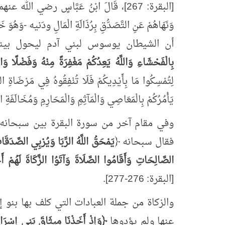
[البقرة: 267]، قَالَ ابْنُ عَبَّاسٍ رضي الله عنهما:
وَنَهَاهُمْ عَنِ التَّصَدُّقِ بِرُذَالَةِ الْمَالِ ودَنيه -وَهُوَ خَبِي
أن الشيطان يوسوس لبني آدم ليحول بينه
بِالْفَحْشَاءِ وَاللَّهُ يَعِدُكُمْ مَغْفِرَةً مِنْهُ وَفَضْلًا وَال
لِتُمْسِكُوا مَا بِأَيْدِيكُمْ فَلَا تُنْفِقُوهُ فِي مَرْضَاةِ ال
يَأْمُرُكُمْ بِالْمَعَاصِي وَالْمَآثِمِ وَالْمَحَارِمِ وَمُخَالَفَة
وفي مقام آخر من سورة البقرة بين سبحانه
فقال سبحانه ﴿
يَمْحَقُ اللَّهُ الرِّبَا وَيُرْبِي الصَّدَقَات
الصَّالِحَاتِ وَأَقَامُوا الصَّلَاةَ وَآتَوُا الزَّكَاةَ لَهُمْ أ
[البقرة: 276-277].
والزكاة من جملة العبادات التي كلف بها بنو إ
عنها ولم يؤدوها
﴿وَإِذْ أَخَذْنَا مِيثَاقَ بَنِي إِسْرَائِي