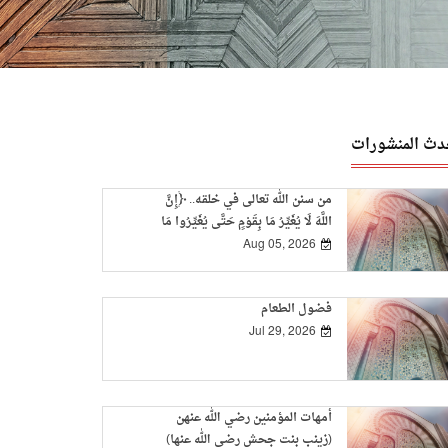
دث المنشورات
من سنن الله تعالى في خلقه.. ﴿إِنَّ
اللَّهَ لَا يُغَيِّرُ مَا بِقَوْمٍ حَتَّى يُغَيِّرُوا مَا
بِأَنْفُسِهِمْ﴾
Aug 05, 2026
فضول الطعام
Jul 29, 2026
أمهات المؤمنين رضي الله عنهن
(زينب بنت جحش رضي الله عنها)