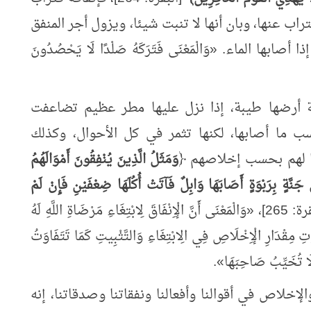
تراب عنها، وبان أنها لا تنبت شيئا، ويزول أجر المنفق
ذا أصابها الماء.
«
وَالْمَعْنَى فَتَرَكَهُ صَلْدًا لَا يَحْصُدُونَ
ة أرضها طيبة، إذا نزل عليها مطر عظيم تضاعفت
ب ما أصابها، لكنها تثمر في كل الأحوال، وكذلك
 لهم بحسب إخلاصهم ﴿
وَمَثَلُ الَّذِينَ يُنْفِقُونَ أَمْوَالَهُمُ
 جَنَّةٍ بِرَبْوَةٍ أَصَابَهَا وَابِلٌ فَآتَتْ أُكُلَهَا ضِعْفَيْنِ فَإِنْ لَمْ
: 265]،
«
وَالْمَعْنَى أَنَّ الْإِنْفَاقَ لِابْتِغَاءِ مَرْضَاةِ اللَّهِ لَهُ
 مِقْدَارِ الْإِخْلَاصِ فِي الِابْتِغَاءِ وَالتَّثْبِيتِ كَمَا تَتَفَاوَتُ
 لَا تُخَيِّبُ صَاحِبَهَا
»
.
والإخلاص في أقوالنا وأفعالنا ونفقاتنا وصدقاتنا، إنه