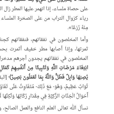
على حصاة ملساء، إذا انهمر عليها المطر زال ال
رياء كزوال التراب من على الصخرة الملساء إ
مِنْهُ زَرْعًا
»
.
وأما المخلصون في نفقاتهم، فنفقاتهم كجن
ثمرتها، وإذا أصابها مطر خفيف أثمرت بحس
المخلصون في نفقاتهم يجدون أجرهم مدخرا
ابْتِغَاءَ مَرْضَاتِ اللَّهِ وَتَثْبِيتًا مِنْ أَنْفُسِهِمْ كَمَثَلِ
يُصِبْهَا وَابِلٌ فَطَلٌّ وَاللَّهُ بِمَا تَعْمَلُونَ بَصِيرٌ﴾
[البقرة
ثَوَابٌ عَظِيمٌ، وَهُوَ- مَعَ ذَلِكَ- مُتَفَاوِتٌ عَلَى تَفَاوُتِ
أَحْوَالُ الْجَنَّاتِ الزَّكِيَّةِ فِي مِقْدَارِ زَكَائِهَا وَلَكِنَّهَا
نسأل الله تعالى العلم النافع والعمل الصالح، 