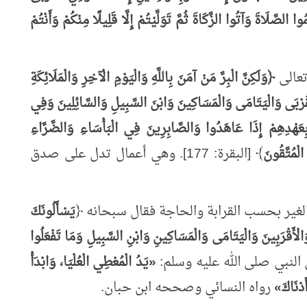
صَّلَاةَ وَآتُوا الزَّكَاةَ ثُمَّ تَوَلَّيْتُمْ إِلَّا قَلِيلًا مِنْكُمْ وَأَنْتُمْ
تعالى
﴿وَلَكِنَّ الْبِرَّ مَنْ آمَنَ بِاللَّهِ وَالْيَوْمِ الْآخِرِ وَالْمَلَائِكَةِ
قُرْبَى وَالْيَتَامَى وَالْمَسَاكِينَ وَابْنَ السَّبِيلِ وَالسَّائِلِينَ وَفِي
ِعَهْدِهِمْ إِذَا عَاهَدُوا وَالصَّابِرِينَ فِي الْبَأْسَاءِ وَالضَّرَّاءِ
لْمُتَّقُونَ
﴾ [البقرة: 177]. وهي أعمال تدل على صدق
 الغير بحسب القرابة والحاجة فقال سبحانه ﴿
يَسْأَلُونَكَ
وَالْأَقْرَبِينَ وَالْيَتَامَى وَالْمَسَاكِينِ وَابْنِ السَّبِيلِ وَمَا تَفْعَلُوا
«
يَدُ الْمُعْطِي الْعُلْيَا، وَابْدَأْ
دْنَاكَ
»
رواه النسائي وصححه ابن حبان.