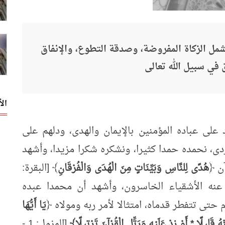
مل الزكاة المفروضة، وصدقة التطوع، والإنفاق
 في سبيل الله تعالى
ال
د على عباده المؤمنين بالإيمان والهدى، ودلهم على
ى، نحمده حمدا كثيرا، ونشكره شكرا مزيدا، وأشهد
آن ﴿
هُدًى لِلنَّاسِ وَبَيِّنَاتٍ مِنَ الْهُدَى وَالْفُرْقَانِ
﴾ [البقرة:
رض عنه الأشقياء الخاسرون، وأشهد أن محمدا عبده
م حتى تتفطر قدماه، امتثالا لأمر ربه ومولاه ﴿
يَا أَيُّهَا
ْهُ قَلِيلًا * أَوْ زِدْ عَلَيْهِ وَرَتِّلِ الْقُرْآنَ تَرْتِيلًا﴾
[المزمل: 1 -