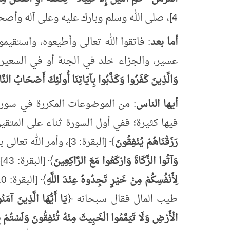
4]، صلى الله وسلم وبارك عليه وعلى آله وأصحابه وأتباعه بإحسان إلى يوم الدين.
أما بعد
: فاتقوا الله تعالى وأطيعوه، واستقي
عسير، والجزاء خلد في الجنة أو في السعير
وَالَّذِينَ كَفَرُوا وَكَذَّبُوا بِآيَاتِنَا أُولَئِكَ أَصْحَابُ الن
أيها الناس
: من الموضوعات المكررة في سورة 
فيها كثيرة؛ ففي أول السورة ثناء على المتق
رَزَقْنَاهُمْ يُنْفِقُونَ
﴾ [البقرة: 3]، وأمر الله تعالى بالزكاة في مواضع عدة؛ فقال سبحانه ﴿
وَآتُوا الزَّكَاةَ وَارْكَعُوا مَعَ الرَّاكِعِينَ
﴾ [البقرة: 43]، وقال تعالى ﴿
لِأَنْفُسِكُمْ مِنْ خَيْرٍ تَجِدُوهُ عِنْدَ اللَّهِ
طيب المال فقال سبحانه ﴿
يَا أَيُّهَا الَّذِينَ آمَ
الْأَرْضِ وَلَا تَيَمَّمُوا الْخَبِيثَ مِنْهُ تُنْفِقُونَ وَلَسْتُمْ بِ