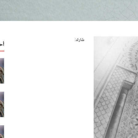
شارك:
أح