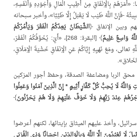
«
أَمَرَهُمْ بِالْإِنْفَاقِ مِنْ أَطِيبِ الْمَالِ وَأَجْوَدِهِ وَأَنْفَسِهِ،
ثُهُ -فَإِنَّ اللَّهَ طَيْب لَا يَقْبَلُ إِلَّا طَيِّبًا
»
، وأخبر سبحانه
م وبين الإنفاق ﴿
الشَّيْطَانُ يَعِدُكُمُ الْفَقْرَ وَيَأْمُرُكُمْ
لَّهُ وَاسِعٌ عَلِيمٌ
﴾ [البقرة: 268]،
«
أَيْ: يُخَوِّفُكُمُ الْفَقْرَ،
لَّهِ تعالى،
ومَعَ نَهْيِهِ إِيَّاكُمْ عَنِ الْإِنْفَاقِ خَشْيَةَ الْإِمْلَاقِ،
ِ الخَلاق
»
.
 محق الربا ومضاعفة الصدقة، وحفظ أجور المزكين
ِ وَاللَّهُ لَا يُحِبُّ كُلَّ كَفَّارٍ أَثِيمٍ * إِنَّ الَّذِينَ آمَنُوا وَعَمِلُوا
َجْرُهُمْ عِنْدَ رَبِّهِمْ وَلَا خَوْفٌ عَلَيْهِمْ وَلَا هُمْ يَحْزَنُونَ
﴾
سرائيل، وأخذ عليهم الميثاق بإيتائها، لكنهم أعرضوا
لَ لَا تَعْبُدُونَ إِلَّا اللَّهَ وَبِالْوَالِدَيْنِ إِحْسَانًا وَذِي الْقُرْبَى