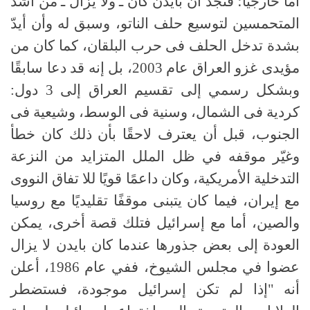
أما خارجيًا؛ فنجد أن بايدن كان ـ ولا يزال ـ من أشد
المتحمسين لتوسيع حلف الناتو، وسبق له وأن أيدّ
بشدة تدخل الحلف فى حرب البلقان، كما كان من
مؤيدى غزو العراق عام 2003، بل إنه قد دعا سابقًا
وبشكل رسمي إلى تقسيم العراق إلى 3 دول:
كردية فى الشمال، وسنية فى الوسط، وشيعية فى
الجنوب، قبل أن يعترف لاحقًا بأن ذلك كان خطأ
وغيّر موقفه في ظل الملل المتزايد من النزعة
التدخلية الأمريكية، وكان داعمًا قويًا للا تفاق النووى
مع إيران، فيما كان يتبنى موقفًا تقليديًا مع روسيا
والصين، أما مع إسرائيل فتلك قصة أخرى، يمكن
العودة إلى بعض جذورها عندما كان بايدن لا يزال
عضوا في مجلس الشيوخ، ففي عام 1986، أعلن
أنه "إذا لم تكن إسرائيل موجودة، فستضطر