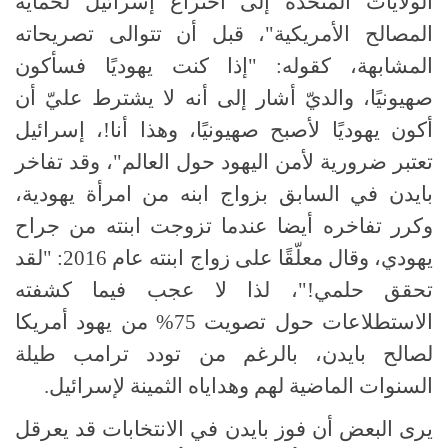
الولايات المتحدة إلى اختراع إسرائيل لحماية
المصالح الأمريكية"، قبل أن تتوالى تصريحاته
المشابهة، كقوله: "إذا كنت يهوديًا فسأكون
صهيونيًا، والديّ أشار إلى أنه لا يشترط عليّ أن
أكون يهوديًا لأصبح صهيونيًا، وهذا أنا!، إسرائيل
تعتبر ضرورية لأمن اليهود حول العالم"، وقد تفاخر
بايدن في السابق بزواج ابنه من امرأة يهودية،
وكرر تفاخره أيضا عندما تزوجت ابنته من جراح
يهودي، وقال معلّقًا على زواج ابنته عام 2016: "لقد
تحقق حلمي!"، لذا لا عجب فيما كشفته
الاستطلاعات حول تصويت 75% من يهود أمريكا
لصالح بايدن، بالرغم من تودد ترامب طيلة
السنوات الماضية لهم وهداياه الثمينة لإسرائيل.
يرى البعض أن فوز بايدن في الانتخابات قد يعرقل