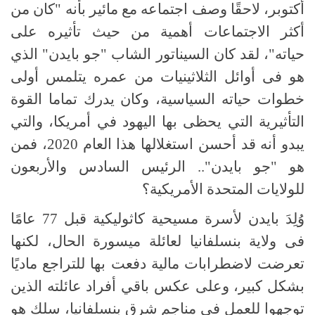
أكتوبر، لاحقًا وصف اجتماعه مع مائير بأنه "كان من
أكثر الاجتماعات أهمية من حيث تأثيره على
حياته"، لقد كان السيناتور الشاب "جو بايدن" الذي
هو فى أوائل الثلاثينيات من عمره يتلمس أولى
خطوات حياته السياسية، وكان يدرك تماما القوة
التأثيرية التي يحظى بها اليهود في أمريكا، والتي
يبدو أنه قد أحسن استغلالها هذا العام 2020، فمن
هو "جو بايدن".. الرئيس السادس والأربعون
للولايات المتحدة الأمريكية؟
وُلِدَ بايدن لأسرة مسيحية كاثوليكية قبل 77 عامًا
فى ولاية بنسلفانيا لعائلة ميسورة الحال، لكنها
تعرضت لاضطرابات مالية دفعت بها للتراجع ماديًا
بشكل كبير، وعلى عكس باقي أفراد عائلته الذين
توجهوا للعمل فى مناجم شرق بنسلفانيا، سلك هو