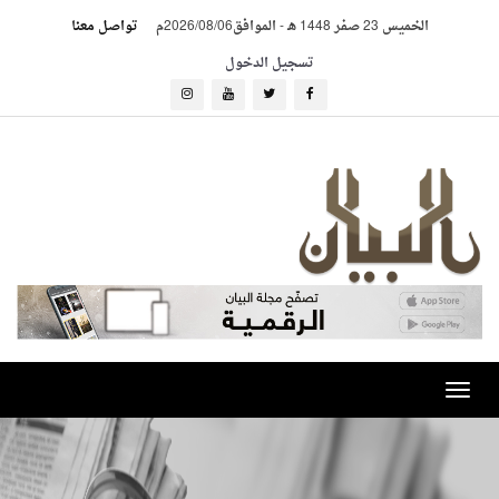
الخميس 23 صفر 1448 هـ
-
الموافق2026/08/06م
تواصل معنا
تسجيل الدخول
Toggle
navigation