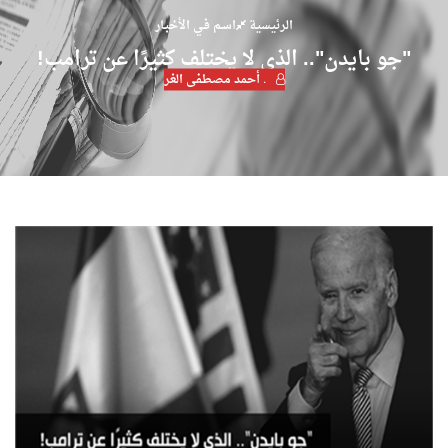
الرئيسية
اسـم فـي الأخبـار
"جو بايدن".. الذي لا يختلف كثيرًا عن ترامب!
. أحمد مصطفى الغر