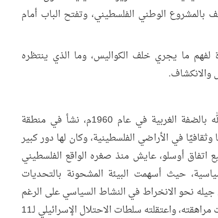
ف بالمشروع الوطني الفلسطيني، وتفتح الباب أمام
لفهم ما يجري خلف الكواليس، وما الذي ينتظره
 والانكشاف.
وُلد حسين شحادة الشيخ في مدينة رام الله بالضفة الغربية في عام 1960م، نشأ في منطقة
 وثقافيًا في الأراضي الفلسطينية، وكان لها دور كبير
ع اتفاق أوسلو، عايش منذ صغره الواقع الفلسطيني
سياسية، حيث أسهمت البيئة المشحونة بالتحديات
اء جيله نحو الانخراط في النشاط السياسي على الرغم
من صغر سنه، انضم إلى حركة فتح في سنوات مراهقته، واعتقلته سلطات الاحتلال الإسرائيلي لـ11