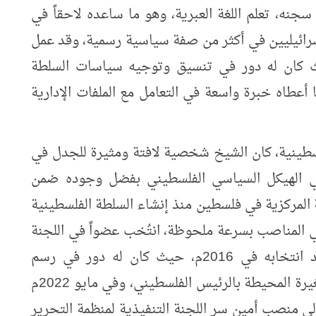
 و1989)، وخلال فترة سجنه، تعلم اللغة العبرية، وهو ما ساعده لاحقاً في
إسرائيليين في أكثر من صفة سياسية رسمية، وقد عمل
ث كان له دور في تنسيق وتوجيه سياسات السلطة
أعطاه خبرة واسعة في التعامل مع الملفات الإدارية
لسطينية، كان الشيخ شخصية لافتة ومثيرة للجدل في
 الهيكل السياسي الفلسطيني بفضل وجوده ضمن
لمركزية في فلسطين منذ إنشاء السلطة الفلسطينية
ي المناصب بسرعة ملحوظة، انتُخب عضواً في اللجنة
المركزية لحركة فتح في عام 2009م وأعيد انتخابه في 2016م، حيث كان له دور في رسم
سياسات الحركة وتأثير في دائرة القوات الصغيرة المحيطة بالرئيس الفلسطيني، وفي مايو 2022م
 منصب أمين سر اللجنة التنفيذية لمنظمة التحرير