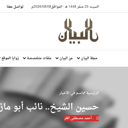
السبت 25 صفر 1448 هـ
-
الموافق2026/08/08م
تواصل معنا
مجلة البيان
عن البيان
ملفات متخصصة
زوايا الموقع
الرئيسية
اسـم فـي الأخبـار
حسين الشيخ.. نائب أبو ماز
. أحمد مصطفى الغر