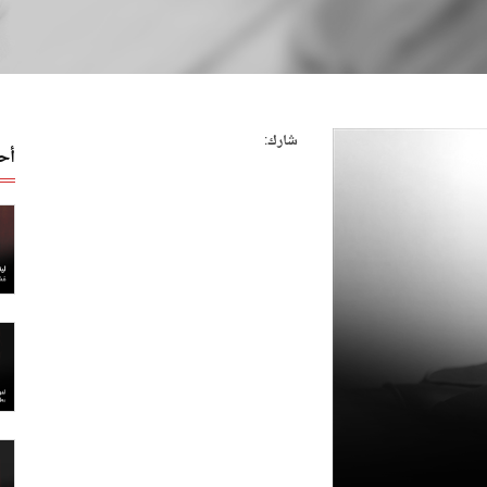
شارك:
أح