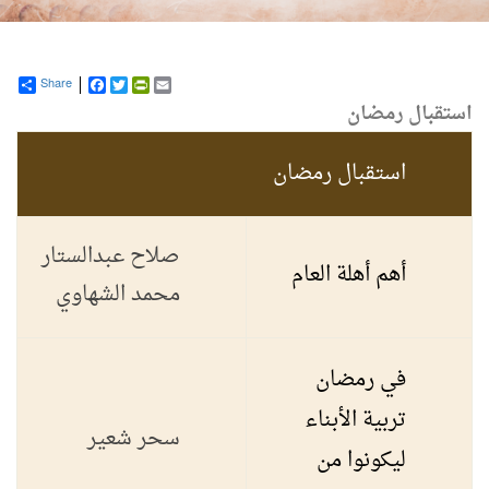
Share
Facebook
PrintFriendly
Twitter
Email
استقبال رمضان
استقبال رمضان
صلاح عبدالستار
أهم أهلة العام
محمد الشهاوي
في رمضان
تربية الأبناء
سحر شعير
ليكونوا من