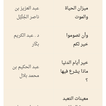
ميزان الحياة
عبد العزيز بن
والموت
ناصر الجُلَيِّل
وأن تصوموا
د . عبد الكريم
خير لكم
بكّار
خير أيام الدنيا
عبد الحكيم بن
ماذا يشرع فيها
محمد بلال
؟
معينات التعبد