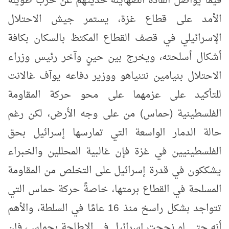
فيما يواصل القادة الصهاينة حديثهم عن حرب طويلة
الأمد على قطاع غزة، يستمر جيش الاحتلال
الإسرائيلي في قصف القطاع المكتظ بالسكان بكافة
أشكال أسلحته، ويخرج بين حينٍ وآخر رئيس وزراء
الاحتلال بنيامين نتنياهو ووزير دفاعه يوآف غالانت
للتأكيد على عزمهما على محو حركة المقاومة
الفلسطينية (حماس) من على وجه الأرض، لكن رغم
حالة الدمار الواسعة التي تمارسها إسرائيل بحق
الفلسطينيين في غزة فإن غالبية المحللين والخبراء
يشككون في قدرة إسرائيل على التخلص من المقاومة
المسلحة في القطاع برمتها، خاصةً حركة حماس التي
تتواجد بشكل راسخ منذ 16 عامًا في السلطة، والأهم
أنه حتى لو نجحت إسرائيل في الإطاحة بحماس، فإن