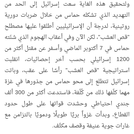
ولتحقيق هذه الغاية سعت إسرائيل إلى الحد من
التهديد الذي تشكله حماس من خلال ضربات دورية
روتينية، لدرجة أن الإسرائيليين أطلقوا عليها مصطلح
"قص العشب"، لكن الآن وفي أعقاب الهجوم الذي شنّته
حماس في 7 أكتوبر الماضي وأسفر عن مقتل أكثر من
1200 إسرائيلي بحسب آخر إحصائيات، انقلبت
استراتيجية "قص العشب" رأسًا على عقب، وباتت
إسرائيل تتطلع إلى محو حماس من جذورها في غزة
مهما كلّفها ذلك من كُلّفة، فاستدعت أكثر من 300 ألف
جندي احتياطي وحشدت قواتها على طول حدود
القطاع، وبدأت غزواً بريًا طويلًا ودمويًا بالتزامن مع
غارات جوية عنيفة وقصف مكثّف.