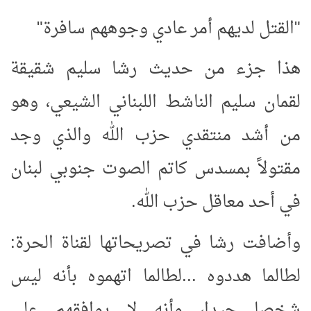
"القتل لديهم أمر عادي وجوههم سافرة"
هذا جزء من حديث رشا سليم شقيقة
لقمان سليم الناشط اللبناني الشيعي، وهو
من أشد منتقدي حزب الله والذي وجد
مقتولاً بمسدس كاتم الصوت جنوبي لبنان
في أحد معاقل حزب الله.
وأضافت رشا في تصريحاتها لقناة الحرة:
لطالما هددوه ...لطالما اتهموه بأنه ليس
شخصا جيدا، وأنه لا يوافقهم على