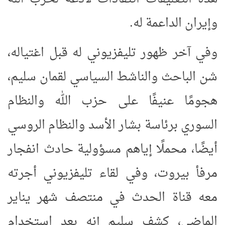
وإيران الداعمة له.
وفي آخر ظهور تليفزيوني له قبل اغتياله،
شن الباحث والناشط السياسي لقمان سليم،
هجومًا عنيفًا على حزب الله والنظام
السوري برئاسة بشار الأسد والنظام الروسي
أيضًا، محملًا إياهم مسؤولية حادث انفجار
مرفأ بيروت، وفي لقاء تليفزيوني أجرته
معه قناة الحدث في منتصف شهر يناير
الماضي، كشف سليم إنه بعد استخدام