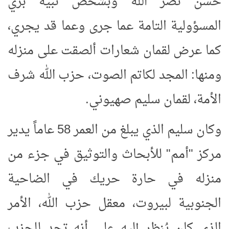
حسن نصر الله وبشخص
نبيه بري
المسؤولية التامة عما جرى وعما قد يجري،
كما عرض لقمان شعارات ألصقت على منزله
ومنها: المجد لكاتم الصوت، حزب الله شرف
الأمة، لقمان سليم صهيوني.
وكان سليم الذي يبلغ من العمر 58 عاماً يدير
مركز "أمم" للأبحاث والتوثيق في جزء من
منزله في حارة حريك في الضاحية
الجنوبية لبيروت، معقل حزب الله، الأمر
الذي كان يُنظر إليه على أنه تحد للحزب