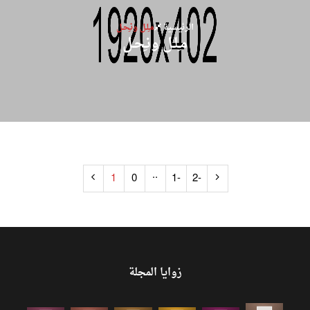
الرئيسية
مـِلـل ونـِحـل
مـِلـل ونـِحـل
..
1
0
-1
-2
زوايا المجلة