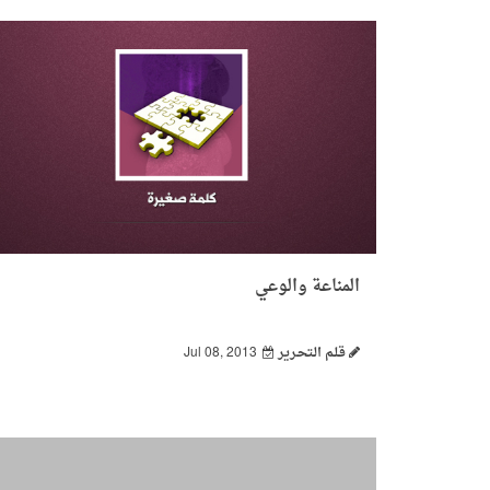
المناعة والوعي
قـلـم الـتحـرير
Jul 08, 2013