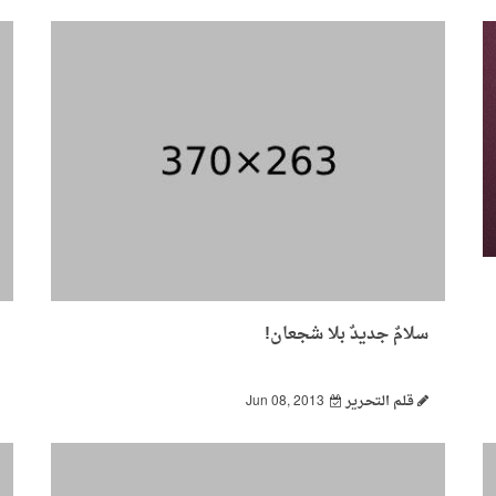
سلامٌ جديدٌ بلا شجعان!
قـلـم الـتحـرير
Jun 08, 2013