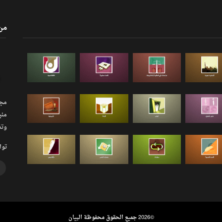
من
مجلة
منب
وتذ
توا
©
2026 جميع الحقوق محفوظة البيان