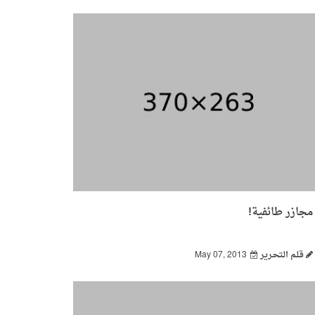
مجازر طائفية!
قـلـم الـتحـرير
May 07, 2013