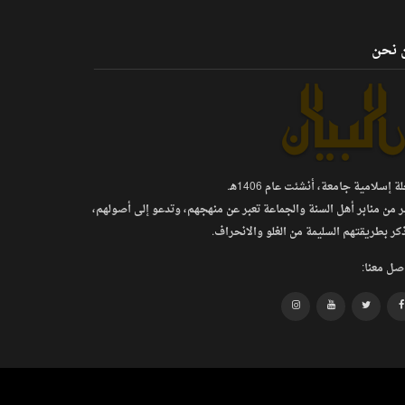
 نحن
 إسلامية جامعة، أنشئت عام 1406هـ.
ر من منابر أهل السنة والجماعة تعبر عن منهجهم، وتدعو إلى أصولهم،
كر بطريقتهم السليمة من الغلو والانحراف.
صل معنا: