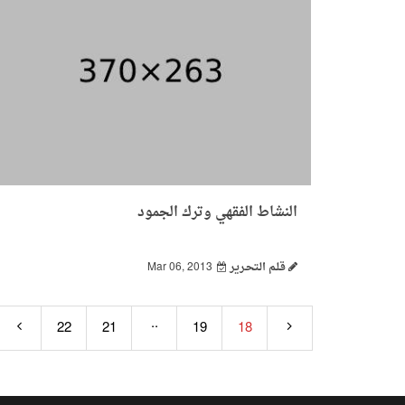
النشاط الفقهي وترك الجمود
قـلـم الـتحـرير
Mar 06, 2013
..
22
21
19
18