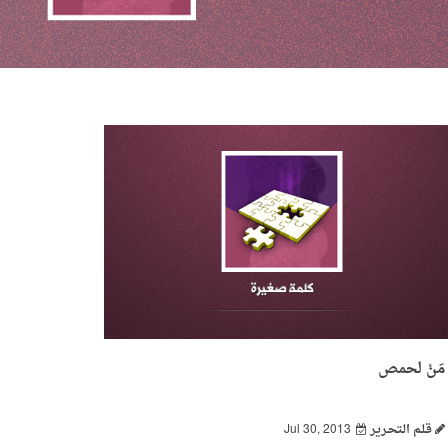
مَنْ لحمص
قـلـم الـتحـرير
Jul 30, 2013