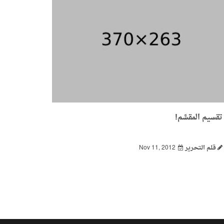
تقسيم المقسَّم!
قـلـم الـتحـرير
Nov 11, 2012