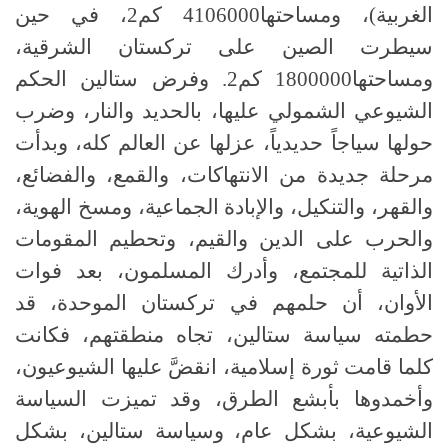
الغربية)، ومساحتها4106000 كم2، في حين
سيطرت الصين على تركستان الشرقية،
ومساحتها1800000 كم2. وفرض ستالين الحكم
الشيوعي الشمولي عليها، بالحديد والنار، وضرب
حولها سياجاً حديدياً، عزلها عن العالم كله، وبدأت
مرحلة جديدة من الانتهاكات، والقمع، والفضائع،
والقهر، والتنكيل، والإبادة الجماعية، ومسخ الهوية،
والحرب على الدين والقيم، وتحطيم المقومات
الذاتية للمجتمع، وأدرك المسلمون، بعد فوات
الأوان، أن حلمهم في تركستان الموحدة، قد
حطمته سياسة ستالين، تجاه منطقتهم، فكانت
كلما قامت ثورة إسلامية، انقضَّ عليها الشيوعيون،
وأخمدوها بأبشع الطرق، وقد تميزت السياسة
الشيوعية، بشكل عام، وسياسة ستالين، بشكل