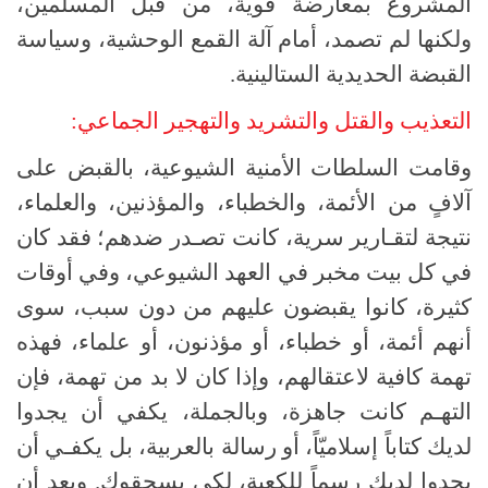
المشروع بمعارضة قوية، من قبل المسلمين،
ولكنها لم تصمد، أمام آلة القمع الوحشية، وسياسة
القبضة الحديدية الستالينية.
التعذيب والقتل والتشريد والتهجير الجماعي:
وقامت السلطات الأمنية الشيوعية، بالقبض على
آلافٍ من الأئمة، والخطباء، والمؤذنين، والعلماء،
نتيجة لتقـارير سرية، كانت تصـدر ضدهم؛ فقد كان
في كل بيت مخبر في العهد الشيوعي، وفي أوقات
كثيرة، كانوا يقبضون عليهم من دون سبب، سوى
أنهم أئمة، أو خطباء، أو مؤذنون، أو علماء، فهذه
تهمة كافية لاعتقالهم، وإذا كان لا بد من تهمة، فإن
التهـم كانت جاهزة، وبالجملة، يكفي أن يجدوا
لديك كتاباً إسلاميّاً، أو رسالة بالعربية، بل يكفـي أن
يجدوا لديك رسماً للكعبة، لكي يسحقوك. وبعد أن