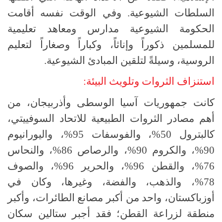
السلطات الشيوعية. وفي الوقت نفسه أقامت
الحكومة الشيوعية مدارس ومعاهد تعليمية
للمسلمين ذكوراً وإناثاً، وكباراً وصغاراً لتعليم
الروسية، وسيلةً لتلقين المبادئ الشيوعية.
استنزاف الثروات وتلويث البيئة:
كانت جمهوريات آسيا الوسطى وأذربيجان، من
أهم مصادر الثروات الطبيعية للاتحاد السوفييتي،
كالبترول 50%، والفوسفات 95%، واليورانيوم
90%، والكروم 90%، والرصاص 86%، والنحاس
76%، والقطن 96%، والحرير 96%، والصوف
78%، والذهب، والفضة، وغيرها، وكان في
أوزباكستان، واحد من أكبر مصانع الطائرات، وأكبر
منطقة لزراعة القطن؛ فقد أجبر ستالين سكان