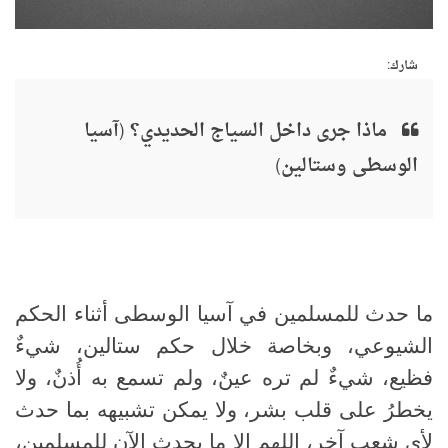
شارك:
ماذا جرى داخل السياج الحديدي؟ (آسيا
الوسطى وستالين)
ما حدث للمسلمين في آسيا الوسطى أثناء الحكم
الشيوعي، وبخاصة خلال حكم ستالين، شيءٌ
فظيع، شيءٌ لم تره عينٌ، ولم تسمع به أُذنٌ، ولا
يخطرُ على قلب بشر، ولا يمكن تشبيهه بما حدث
لأي شعب آخر، اللهم إلا ما يحدث الآن للمسلمين،