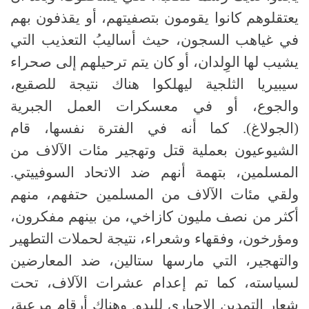
يعتقلوهم كانوا يقومون بتصفيتهم، أو يقذفون بهم
في غياهب السجون، حيث أساليبُ التعذيب التي
يشيب لها الوِلدان، أو كان يتم ترحيلهم إلى صحراء
سيبيريا الثلجية ليهلكوا هناك نتيجة للصقيع،
والجوع، أو في معسكرات العمل الجبرية
(الجولاغ). كما أنه في الفترة نفسها، قام
الشيوعيون بعملية قتل وتهجير مئات الآلاف من
المسلمين، بتهمة أنهم ضد الاتحاد السوفييتي.
ولقي مئات الآلاف من المسلمين حتفهم، منهم
أكثر من نصف مليون كازاخي، من بينهم مفكرون،
ومؤرخون، وفقهاء وشعراء، نتيجة لحملات التطهير
والتهجير، التي مارسها ستالين، ضد المعارضين
لسياسته، كما تم إعدام عشرات الآلاف، تحت
شعار التمدين الإجباري للبدو. وهناك أرقام مرعبة،