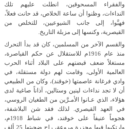
والفقراء المسحوقين، انطلت عليهم تلك
النداءات، وظنوا أن ساعة الخلاص، قد حانت فعلاً،
فهبَّوا، إلى جانب الشيوعيين، للتخلص من
القيصرية، وكنسها إلى مزبلة التاريخ.
والقسم الآخر من المسلمين، كان قد بدأ التحرك
منذ عام 1916م للاستقلال عن حكم القياصرة،
مستغلاً ضعف قبضتهم على البلاد أثناء الحرب
العالمية الأولى، وقامت لهم دولة مستقلة، في
وادي فرغانة عاصمتها (خوقند)، وكان من الطبيعي
أن لا تجد نداءات لينين وستالين، آذاناً صاغية لدى
هؤلاء، الذي عـانوا الأمـرَّين من الطغيان الروسي،
في العهد القيصري. لذلك فقد شن البلاشفة،
هجوماً عنيفاً على خوقند، في شباط 1918م،
وارتكبوا فيها مجزرة مروعة، راح ضحيتها 25 ألف