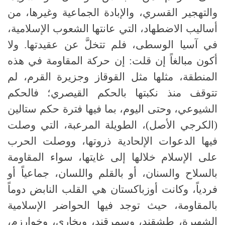
والتهجير القسري، والإبادة الجماعية وغيرها، من
أساليب الاضطهاد، التي عانتها الشعوب الإسلامية،
في آسيا الوسطى، فلم تتخلَّ عن عقيدتها. ولا
أكون مبالغاً إن قلت: إن حركة المقاومة في هذه
المنطقة، مثلها مثل القوقاز وجزيرة القرم، لم
تتوقف منذ نكبتها بالحكم القيصري؛ فالحكم
الشيوعي، وحتى اليوم، بما فيها فترة حكم ستالين
(الكرجي الأصل)، الطويلة المرعبة، التي وصلت
فيها الدعوات الإلحادية ذروتها، ووصلت الحرب
على الإسلام خلالها إلى غايتها، سواء المقاومة
بالسلاح والسنان، أو بالقلم واللسان، جماعياً أو
فردياً، وكانت أوزباكستان هي القلب النابض دوماً
بالمقاومة، حيث توجد فيها الحواضر الإسلامية
الشهيرة، طشقند، وسمرقند، وبخارى، وخوارزم،