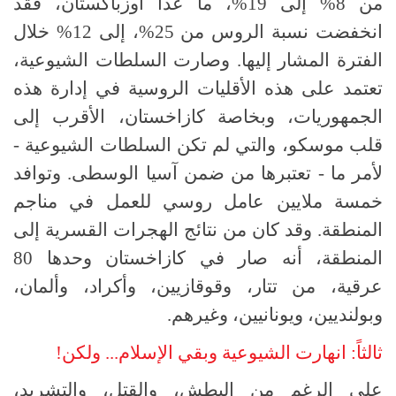
من 8% إلى 19%، ما عدا أوزباكستان، فقد
انخفضت نسبة الروس من 25%، إلى 12% خلال
الفترة المشار إليها. وصارت السلطات الشيوعية،
تعتمد على هذه الأقليات الروسية في إدارة هذه
الجمهوريات، وبخاصة كازاخستان، الأقرب إلى
قلب موسكو، والتي لم تكن السلطات الشيوعية -
لأمر ما - تعتبرها من ضمن آسيا الوسطى. وتوافد
خمسة ملايين عامل روسي للعمل في مناجم
المنطقة. وقد كان من نتائج الهجرات القسرية إلى
المنطقة، أنه صار في كازاخستان وحدها 80
عرقية، من تتار، وقوقازيين، وأكراد، وألمان،
وبولنديين، ويونانيين، وغيرهم.
ثالثاً: انهارت الشيوعية وبقي الإسلام... ولكن!
على الرغم من البطش، والقتل، والتشريد،