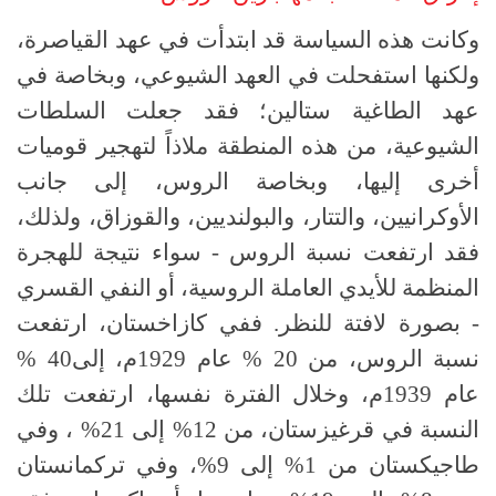
وكانت هذه السياسة قد ابتدأت في عهد القياصرة،
ولكنها استفحلت في العهد الشيوعي، وبخاصة في
عهد الطاغية ستالين؛ فقد جعلت السلطات
الشيوعية، من هذه المنطقة ملاذاً لتهجير قوميات
أخرى إليها، وبخاصة الروس، إلى جانب
الأوكرانيين، والتتار، والبولنديين، والقوزاق، ولذلك،
فقد ارتفعت نسبة الروس - سواء نتيجة للهجرة
المنظمة للأيدي العاملة الروسية، أو النفي القسري
- بصورة لافتة للنظر. ففي كازاخستان، ارتفعت
نسبة الروس، من 20 % عام 1929م، إلى40 %
عام 1939م، وخلال الفترة نفسها، ارتفعت تلك
النسبة في قرغيزستان، من 12% إلى 21% ، وفي
طاجيكستان من 1% إلى 9%، وفي تركمانستان