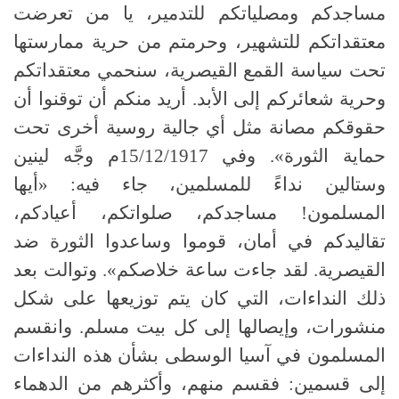
مساجدكم ومصلياتكم للتدمير، يا من تعرضت
معتقداتكم للتشهير، وحرمتم من حرية ممارستها
تحت سياسة القمع القيصرية، سنحمي معتقداتكم
وحرية شعائركم إلى الأبد. أريد منكم أن توقنوا أن
حقوقكم مصانة مثل أي جالية روسية أخرى تحت
حماية الثورة». وفي 15/12/1917م وجَّه لينين
وستالين نداءً للمسلمين، جاء فيه: «أيها
المسلمون! مساجدكم، صلواتكم، أعيادكم،
تقاليدكم في أمان، قوموا وساعدوا الثورة ضد
القيصرية. لقد جاءت ساعة خلاصكم». وتوالت بعد
ذلك النداءات، التي كان يتم توزيعها على شكل
منشورات، وإيصالها إلى كل بيت مسلم. وانقسم
المسلمون في آسيا الوسطى بشأن هذه النداءات
إلى قسمين: فقسم منهم، وأكثرهم من الدهماء