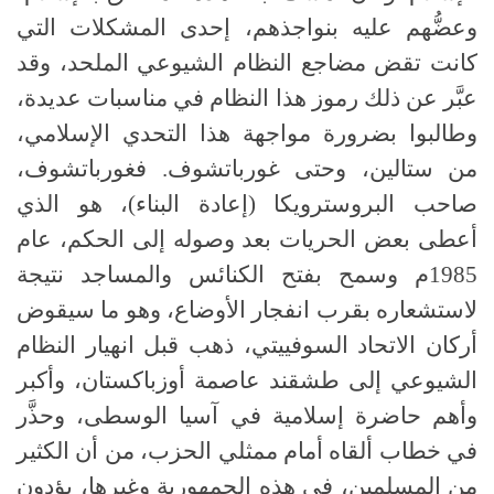
وعضُّهم عليه بنواجذهم، إحدى المشكلات التي
كانت تقض مضاجع النظام الشيوعي الملحد، وقد
عبَّر عن ذلك رموز هذا النظام في مناسبات عديدة،
وطالبوا بضرورة مواجهة هذا التحدي الإسلامي،
من ستالين، وحتى غورباتشوف. فغورباتشوف،
صاحب البروسترويكا (إعادة البناء)، هو الذي
أعطى بعض الحريات بعد وصوله إلى الحكم، عام
1985م وسمح بفتح الكنائس والمساجد نتيجة
لاستشعاره بقرب انفجار الأوضاع، وهو ما سيقوض
أركان الاتحاد السوفييتي، ذهب قبل انهيار النظام
الشيوعي إلى طشقند عاصمة أوزباكستان، وأكبر
وأهم حاضرة إسلامية في آسيا الوسطى، وحذَّر
في خطاب ألقاه أمام ممثلي الحزب، من أن الكثير
من المسلمين، في هذه الجمهورية وغيرها، يؤدون