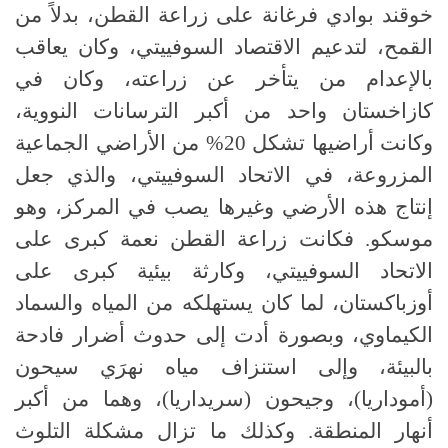
خوقند بوادي فرغانة على زراعة القطن، بدلاً من
القمح، لتدعيم الاقتصاد السوفييتي، وكان يعاقب
بالإعدام من يتأخر عن زراعته، وكان في
كازاخستان واحد من أكبر الترسانات النووية،
وكانت أراضيها تشكل 20% من الأراضي الجماعية
المزروعة، في الاتحاد السوفييتي، والذي جعل
إنتاج هذه الأرضي وغيرها يصب في المركز، وهو
موسكو. فكانت زراعة القطن نعمة كبرى على
الاتحاد السوفييتي، وكارثة بيئية كبرى على
أوزباكستان، لما كان يستهلكه من المياه والسماد
الكيماوي، وبصورة أدت إلى حدوث أضرار فادحة
بالبيئة، وإلى استنزاف مياه نهرَي سيحون
(أموداريا)، وجيحون (سريداريا)، وهما من أكبر
أنهار المنطقة. وكذلك ما تزال مشكلة التلوث