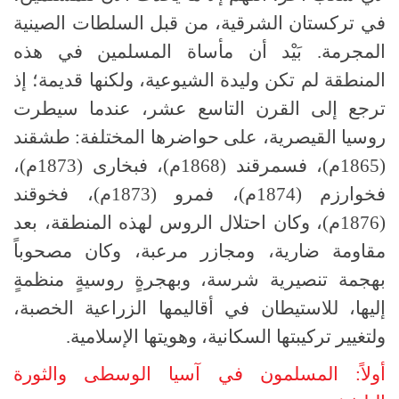
في تركستان الشرقية، من قبل السلطات الصينية
المجرمة. بَيْد أن مأساة المسلمين في هذه
المنطقة لم تكن وليدة الشيوعية، ولكنها قديمة؛ إذ
ترجع إلى القرن التاسع عشر، عندما سيطرت
روسيا القيصرية، على حواضرها المختلفة: طشقند
(1865م)، فسمرقند (1868م)، فبخارى (1873م)،
فخوارزم (1874م)، فمرو (1873م)، فخوقند
(1876م)، وكان احتلال الروس لهذه المنطقة، بعد
مقاومة ضارية، ومجازر مرعبة، وكان مصحوباً
بهجمة تنصيرية شرسة، وبهجرةٍ روسيةٍ منظمةٍ
إليها، للاستيطان في أقاليمها الزراعية الخصبة،
ولتغيير تركيبتها السكانية، وهويتها الإسلامية.
أولاً: المسلمون في آسيا الوسطى والثورة