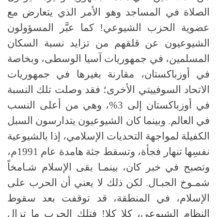
الصلاة في المساجد وهو الأمر الذي يتعارض مع
عضوية الحزب الشيوعي! كما عبَّر المسؤولون
الشيوعيون عن قلقهم من تزايد نسبة السكان
المسلمين، في جمهوريات آسيا الوسطى، وبخاصة
في أوزباكستان، مقارنة بغيرها في جمهوريات
الاتحاد السوفييتي الأخرى؛ فقد وصلت تلك النسبة
في أوزباكستان إلى 3%، وهي من أعلى النسب
في العالم. وبينما كان الشيوعيون يتدارسون السبل
الكفيلة لمواجهة التحديات الإسلامي، إذا بالشيوعية
نفسِها تنهار فجأة، وتسقط جثة هامدة عام 1991م،
وتصبح في خبر كان، بينمـا بقى الإسلام شـامخاً
شمـوخ الجبـال. لكن ذلك لا يعني أن الحرب على
الإسلام، في المنطقة، قد توقفت بعد سقوط
النظام الشيوعي، كلا كلا! فتلك الحرب ما تزال