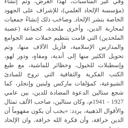
وفي غير المناسبات، لهذا الغرض، وتم إنشاء
(مؤسسة الإلحاد العلمي)، للإشراف على الجهود
الخاصة بنشر الإلحاد. وصاحَب ذلك إنشاءُ جمعيات
لمحاربة الدين، وأخرى ملحدة، كجماعة (عصبة
الملحدين) التي قامت بتنظيم حملات ضد الجوامع
والمدارس الإسلامية، فأزيل الآلاف منها، وتم
تحويل الكثير منها إلى أندية، ومقاهٍ، ودور لهو،
وإسطبلات للخيول، وحظائر للماشية، مع طبع
الكتب الفكرية والثقافية التي تروج للمبادئ
الشيوعية، كمؤلفات ماركس ولينين وإنجلز، كما
شجع ستالين الدعوة المضادة للدين، بين عامي
1927 - 1941م، وكان ستالين، صاحب الألف تمثال
والأقوال الذهبية، يردد: «يجب أن يكون مفهوماً أن
الدين خرافة، وأن فكرة الله خرافة، وان الإلحاد