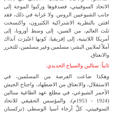
الاتحاد السوفييتي، فصدقوها وركبوا الموجة إلى
جانب الشيوعيين الروس. ولا غرابة في ذلك، فقد
افتتن بالنظرية الاشتراكية الكثيرون، واكتسحت
ثلث العالم، من الصين، إلى وسط أوروبا، إلى
أمريكا اللاتينية، إلى إفريقيا، كونها اعتُبرَت آنذاك
أملاً لملايين البشر، مسلمين وغير مسلمين، للتحرر
والانعتاق.
ثانياً: ستالين والسياج الحديدي:
وهكذا ضاعت الفرصة من المسلمين، في
الاستقلال، والانعتاق من الاضطهاد، واجتاح الجيش
الأحمر الشيوعي، في مطلع عهد الطاغية ستالين
(1924 - 1953م)، والمؤسس الحقيقي للاتحاد
السوفييتي، كلَّ أرجاء آسيا الوسطى (تركستان