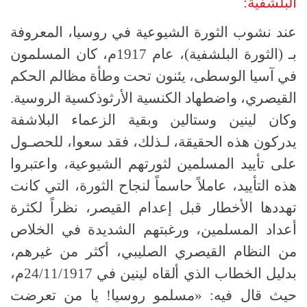
البلشفية:
عند نشوب الثورة الشيوعية في روسيا، المعروفة
بـ (الثورة البلشفية)، عام 1917م، كان المسلمون
في آسيا الوسطى، يئنون تحت وطأة مظالم الحكم
القيصري، واضطهاد الكنسية الأرثوذكسية الروسية.
وكان لينين وستالين وبقية الزعماء البلاشفة
يدركون هذه الحقيقة، لـذلك، فقد سعوا، للحصـول
على تأييد المسلمين لثورتهم الشيوعية، واعتبروا
هذه التأييد، عاملاً حاسماً لنجاح الثورة، التي كانت
تهددها الأخطار قبل إعدام القيصر، نظراً لكثرة
أعداد المسلمين، ورغبتهم الشديدة في الخلاص
من النظام القيصري الصليبي، أكثر من غيرهم،
بدليل الخطاب الذي ألقاه لينين في 24/11/1917م،
حيث قال فيه: «مسلمو روسيا! يا من تعرضت