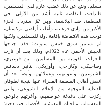
مسلم، ونتج عن ذلك غضب عارم لدى المسلمين،
فاندلعت انتفاضة ثانية أشد من الأولى، في
المنطقة، ضد البلاشفة، ومِن ثَمَّ استرداد الجزء
الأكبر من وادي فرغانة، وأغلب أراضي تركستان،
توجت هذه الانتفاضة بإقامة دولة للمسلمين، ولكنها
لم تستمر سوى خمس سنوات؛ فقد اجتاحها
الجيش الأحمر، عام 1922م، وذلك بعـد أن ثارت
النعرات القومية بين المسلمين، بين قرغيزي،
وطاجيكي، وكازاخي، وأوزبكي، بتأثير دسائس
الشيوعيين، وأعوانهم، وعملائهم، وأيضاً بعد أن
انفض أهالي المنطقة الفقراء عنها نتيجة لطوفان
الدعاية الموجهة من الإعلام الشيوعي، والتي
ركزت على دغدغة عواطفهم، وأغرتهم بالوعود
المعسولة، والحياة المعيشية الأفضل في (جنة)