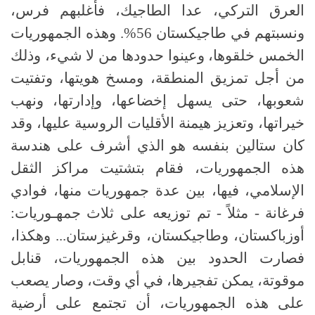
العرق التركي، عدا الطاجيك، فأغلبهم فرس،
ونسبتهم في طاجيكستان 56%. وهذه الجمهوريات
الخمس خلقوها، وعينوا حدودها من لا شيء، وذلك
من أجل تمزيق المنطقة، ومسخ هويتها، وتفتيت
شعوبها، حتى يسهل إخضاعها، وإدارتها، ونهب
خيراتها، وتعزيز هيمنة الأقليات الروسية عليها، وقد
كان ستالين بنفسه هو الذي أشرف على هندسة
هذه الجمهوريات، فقام بتشتيت مراكز الثقل
الإسلامي، فيها، بين عدة جمهوريات منها، فوادي
فرغانة - مثلاً - تم توزيعه على ثلاث جمهـوريات:
أوزباكستان، وطاجيكستان، وقرغيزستان... وهكذا،
فصارت الحدود بين هذه الجمهوريات، قنابل
موقوتة، يمكن تفجيرها، في أي وقت، وصار يصعب
على هذه الجمهوريات، أن تجتمع على أرضية