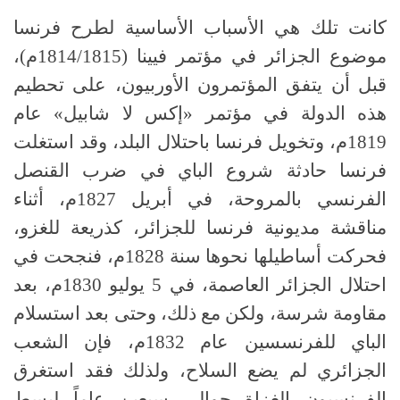
كانت تلك هي الأسباب الأساسية لطرح فرنسا
موضوع الجزائر في مؤتمر فيينا (1814/1815م)،
قبل أن يتفق المؤتمرون الأوربيون، على تحطيم
هذه الدولة في مؤتمر «إكس لا شابيل» عام
1819م، وتخويل فرنسا باحتلال البلد، وقد استغلت
فرنسا حادثة شروع الباي في ضرب القنصل
الفرنسي بالمروحة، في أبريل 1827م، أثناء
مناقشة مديونية فرنسا للجزائر، كذريعة للغزو،
فحركت أساطيلها نحوها سنة 1828م، فنجحت في
احتلال الجزائر العاصمة، في 5 يوليو 1830م، بعد
مقاومة شرسة، ولكن مع ذلك، وحتى بعد استسلام
الباي للفرنسسين عام 1832م، فإن الشعب
الجزائري لم يضع السلاح، ولذلك فقد استغرق
الفرنسيون الغزاة حوالي سبعين عاماً لبسط