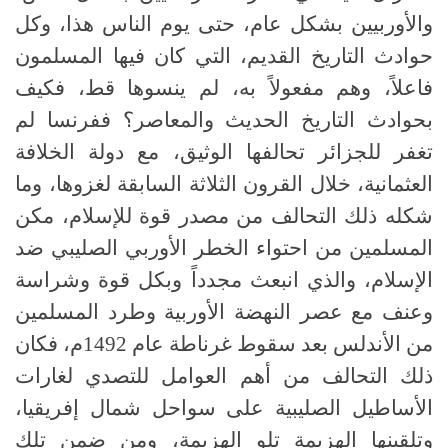
والأوربيين بشكل عام، حتى يوم الناس هذا، وكل
حوادث التاريخ القديم، التي كان فيها المسلمون
فاعلاً، وهم مفعولاً به، لم ينسوها قط، فكيف
بحوادث التاريخ الحديث والمعاصر؟ ففرنسا لم
تغفر للجزائر تحالفها الوثيق، مع دولة الخلافة
العثمانية، خلال القرون الثلاثة السابقة لغزوها، وما
شكله ذلك التحالف من مصدر قوة للإسلام، مكن
المسلمين من احتواء الخطر الأوربي الصليبي ضد
الإسلام، والذي انبعث مجدداً وبكل قوة وشراسة
وعنف مع عصر النهضة الأوربية وطرد المسلمين
من الأندلس بعد سقوط غرناطة عام 1492م، فكان
ذلك التحالف من أهم العوامل للتصدي لغارات
الأساطيل الصليبية على سواحل شمال إفريقيا،
وتلقينها الهزيمة تلو الهزيمة، ومن ضمن تلك