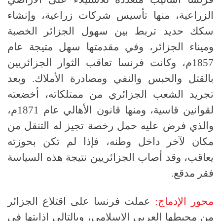
الزراعية، منها تأسيس شركات زراعية، وإنشاء
سكك حديد تربط بين سهول الجزائر الخصبة
وميناء الجزائر، وفي مقدمتها سهل متيجة عام
1857م، وكانت فرنسا تعاقب الثوار الجزائريين
بالقتل والحبس والنفي ومصادرة الأملاك. وبعد
تجريد الشعب الجزائري من ممتلكاته، أخضعته
لقوانين قاسية، ومنها قانون الأهالي عام 1871م،
والذي فرض عليه حمل رخصة تجيز له التنقل من
مكان لآخر داخل وطنه، فإذا لم تكن بحوزته
يعاقب، وقد أصاب الجزائريين نتيجة هذه السياسة
فقر مدقع.
محور الإدماج:
عملت فرنسا على اقتلاع الجزائر
من محيطها العربي الإسلامي، وبالتالي إذابتها في