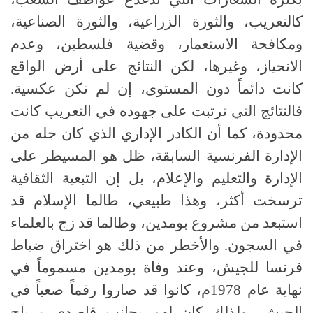
كالتعريب، والثورة الزراعية، والثورة الصناعية،
ومكافحة الاستعمار، وقضية فلسطين، وعدم
الانحياز، وغيرها، لكن النتائج على أرض الواقع
كانت دائماً دون المستوى، إن لم تكن عكسية.
فالنتائج التي ترتبت على جهوده في التعريب كانت
محدودة، كما أن الكادر الإداري الذي كان جله من
الإدارة الفرنسية السابقة، ظل هو المسيطر على
الإدارة والتعليم والإعلام، بل إن التبعية الثقافية
ترسخت أكثر، وهذا طبيعي، طالما الإسلام قد
استبعد من مشروع بومدين، وطالما قد زج بالعلماء
في السجون. والأخطر من ذلك هو اختراق ضباط
فرنسا للجيش، وعند وفاة بومدين مسموماً في
نهاية عام 1978م، كانوا قد صاروا رقماً صعباً في
الجيش، ولذلك كان لهم بجانب قاصدي مرباح