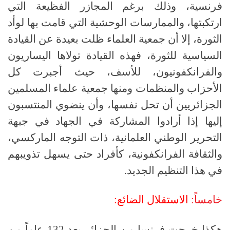
فرنسية، وذلك برغم المجازر الفظيعة التي
ارتكبتها، والممارسات الوحشية التي قامت بها لوأد
الثورة، إلا أن جمعية العلماء ظلت بعيدة عن القيادة
السياسية للثورة، فهذه القيادة تولاها اليساريون
والفرانكفونيون، للأسف، حيث أجبرت كل
الأحزاب والمنظمات ومنها جمعية علماء المسلمين
الجزائريين أن تحل نفسها، وأن ينضوي المنتسبون
إليها إذا أرادوا المشاركة في الجهاد في جبهة
التحرير الوطني العلمانية، ذات التوجه الماركسي،
والثقافة الفرانكفونية، كأفراد حتى يسهل تذويبهم
في هذا التنظيم الجديد.
خامساً:
الاستقلال الضائع:
هكذا خرجت فرنسا من الجزائر بعد 132 عاماً من