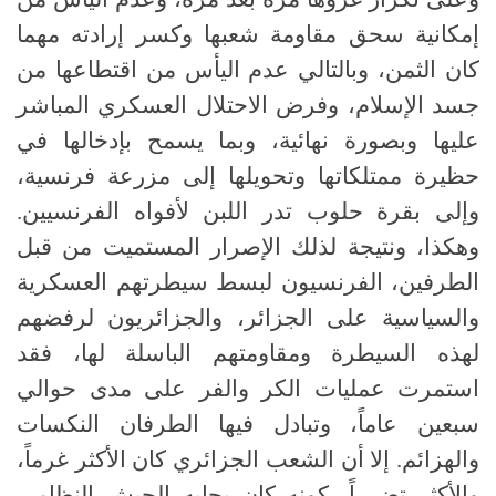
إمكانية سحق مقاومة شعبها وكسر إرادته مهما
كان الثمن، وبالتالي عدم اليأس من اقتطاعها من
جسد الإسلام، وفرض الاحتلال العسكري المباشر
عليها وبصورة نهائية، وبما يسمح بإدخالها في
حظيرة ممتلكاتها وتحويلها إلى مزرعة فرنسية،
وإلى بقرة حلوب تدر اللبن لأفواه الفرنسيين.
وهكذا، ونتيجة لذلك الإصرار المستميت من قبل
الطرفين، الفرنسيون لبسط سيطرتهم العسكرية
والسياسية على الجزائر، والجزائريون لرفضهم
لهذه السيطرة ومقاومتهم الباسلة لها، فقد
استمرت عمليات الكر والفر على مدى حوالي
سبعين عاماً، وتبادل فيها الطرفان النكسات
والهزائم. إلا أن الشعب الجزائري كان الأكثر غرماً،
والأكثر تضرراً، كونه كان يجابه الجيش النظامي