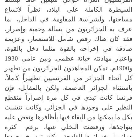
السيطرة الكاملة على البلاد، نظراً لاتساع
مساحتها، ولشراسة المقاومة في الداخل، بما
عرف به الجزائريون من بسالة وحمية وإصرار،
فقد كان هناك رفض شامل للاستعمار، وعزيمة
صادقة في إخراجه بالقوة مثلما دخل بالقوة،
واعتبار مهادنته خيانة عظمى. وبين عامي 1930
و1900م، تمكن المجاهدون الجزائريون من تطهير
كل أنحاء الجزائر من الفرنسيين تطهيراً كاملاً،
باستثناء الجزائر العاصمة. ولكن بالمقابل، فإن
فرنسا كانت تبدي في كل مرة إصراراً منقطع
النظير على وجودها في الجزائر، وكانت تتشبث
بكل ما يمكنها من البقاء فيها بأظافرها وتعض عليه
بنواجذها، ورفضت التخلي عنها، برغم كثرة
هزائمها وخسائرها الفادحة، وكان ترسيخ وجودها