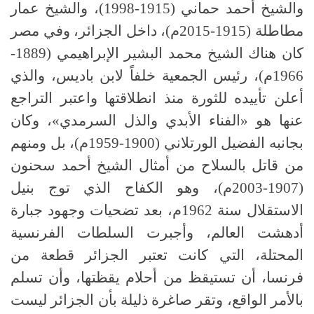
والشيخ أحمد حماني (1915-1998)، والشيخ عمار
مطاطلة (1915-2015م)، داخل الجزائر، وفي مصر
كان هناك الشيخ محمد البشير الإبراهيمي (1889-
1966م)، رئيس الجمعية خلفاً لابن باديس، والذي
أعلن تأييده للثورة منذ انطلاقتها واعتبر التراجع
عنها هو «الفناء الأبدي والذل السرمدي»، وكان
بجانبه الفضيل الورتلاني (1900-1959م)، بل ومنهم
من قاتل بالسلاح من أمثال الشيخ أحمد سحنون
(1907-2003م)، وهو الكفاح الذي توج بنيل
الاستقلال سنة 1962م، بعد تضحيات وجهود جبارة
أدهشت العالم، وأجبرت السلطات الفرنسية
المحتلة، التي كانت تعتبر الجزائر قطعة من
فرنسا، أن تستيقظ من أحلام يقظتها، وأن تسلم
بالأمر الواقع، وتقر صاغرة ذليلة بأن الجزائر ليست