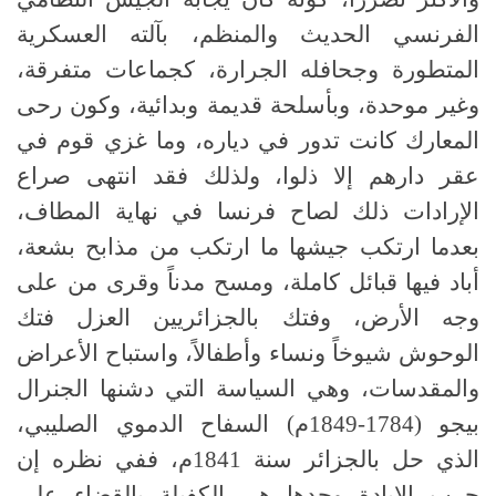
الفرنسي الحديث والمنظم، بآلته العسكرية
المتطورة وجحافله الجرارة، كجماعات متفرقة،
وغير موحدة، وبأسلحة قديمة وبدائية، وكون رحى
المعارك كانت تدور في دياره، وما غزي قوم في
عقر دارهم إلا ذلوا، ولذلك فقد انتهى صراع
الإرادات ذلك لصاح فرنسا في نهاية المطاف،
بعدما ارتكب جيشها ما ارتكب من مذابح بشعة،
أباد فيها قبائل كاملة، ومسح مدناً وقرى من على
وجه الأرض، وفتك بالجزائريين العزل فتك
الوحوش شيوخاً ونساء وأطفالاً، واستباح الأعراض
والمقدسات، وهي السياسة التي دشنها الجنرال
بيجو (1784-1849م) السفاح الدموي الصليبي،
الذي حل بالجزائر سنة 1841م، ففي نظره إن
حرب الإبادة وحدها هي الكفيلة بالقضاء على