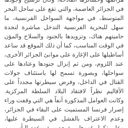
في الجزائر العاصمة، والتي تقع على ساحل البحر
المتوسط، في مواجهة السواحل الفرنسية، ما
سهل للبحرية الفرنسية التدخل مباشرة لنجدة
حاميتهم هناك، وتزويدها بالجنود والسلاح والمؤن
في الوقت المناسب، كما أن ذلك الموقع قد ساعد
أساطيلها على الإغارة على موانئ الجزائر الأخرى،
عند اللزوم، ومن ثم إنزال جنودها وعتادها على
سواحلها، وبصورة تسمح لها باستئناف جولات
القتال في الداخل، وفرض سيطرتها مجدداً على
الأقاليم نظراً لافتقاد البلاد السلطة المركزية.
وكانت العوامل المذكورة آنفاً هي التي وقفت وراء
إصرار فرنسا المستميت على البقاء في الجزائر،
وعدم الاعتراف بالفشل في السيطرة عليها،
وعلى تكرار غزوها مرة بعد مرة، وعدم اليأس من