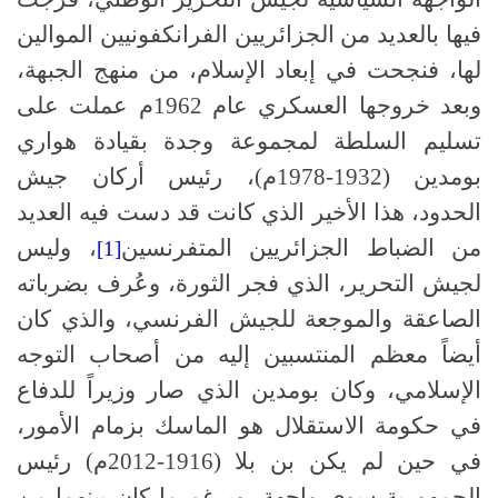
فيها بالعديد من الجزائريين الفرانكفونيين الموالين
لها، فنجحت في إبعاد الإسلام، من منهج الجبهة،
وبعد خروجها العسكري عام 1962م عملت على
تسليم السلطة لمجموعة وجدة بقيادة هواري
بومدين (1932-1978م)، رئيس أركان جيش
الحدود، هذا الأخير الذي كانت قد دست فيه العديد
من الضباط الجزائريين المتفرنسين
، وليس
[1]
لجيش التحرير، الذي فجر الثورة، وعُرف بضرباته
الصاعقة والموجعة للجيش الفرنسي، والذي كان
أيضاً معظم المنتسبين إليه من أصحاب التوجه
الإسلامي، وكان بومدين الذي صار وزيراً للدفاع
في حكومة الاستقلال هو الماسك بزمام الأمور،
في حين لم يكن بن بلا (1916-2012م) رئيس
الجمهورية سوى واجهة، وبرغم ما كان بينهما من