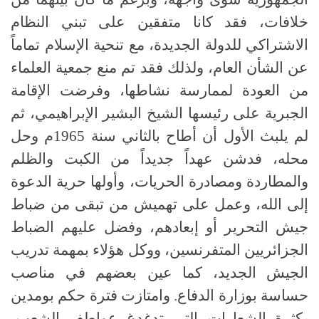
خلافات، فقد كانا متفقين على تبني النظام
الاشتراكي للدولة الجديدة، مع تنحية الإسلام تماماً
عن الشأن العام، ولذلك فقد تم منع جمعية العلماء
من العودة لممارسة نشاطها، وفرضت الإقامة
الجبرية على رئيسها الشيخ البشير الإبراهيمي، ثم
لم يلبث الأول أن أطاح بالثاني سنة 1965م وحل
محله، فدشن عهداً جديداً من الكبت والظلم
والمطاردة ومصادرة الحريات، وأولها حرية الدعوة
إلى الله، وعمل على تهميش من تبقى من ضباط
جيش التحرير أو إبعادهم، وفضل عليهم الضباط
الجزائريين المتفرنسين، ووكل هؤلاء بمهمة تدريب
الجيش الجديد، كما عين بعضهم في مناصب
حساسة بوزارة الدفاع. وامتازت فترة حكم بومدين
بكثرة الشعارات التي تدغدغ عواطف الشعب،