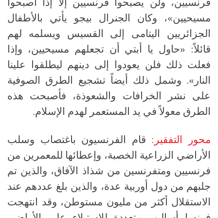
فرنسيين، ولن يصبحوا فرنسيين إلا إذا أصبحوا
مسيحيين»، وكان الجنرال بيجو يأتي بالأطفال
الجزائريين اليتامى إلى القسيس ويسلمه لهم
قائلاً: «حاول يا أبتي أن تجعلهم مسيحيين، وإذا
فعلت ذلك فلن يعودوا إلى دينهم ليطلقوا علينا
النار». وشمل ذلك أيضاً تشجيع الطرق الصوفية
على نشر الخرافات والشعوذة، فأصبحت هذه
الطرق معولاً في يد المستعمر لهدم الإسلام.
محور التفقير:
قام الفرنسيون باغتصاب وسلب
الأراضي الزراعية الخصبة، وإعطائها للمعمرين من
فرنسيين ومتفرنسين من شذاذ الآفاق، والذين تم
جلبهم من دول أوربية عدة، والذين بلغ عددهم عند
الاستقلال أكثر من مليون مستوطن، وقد انتهجت
فرنسا أساليب متعددة للاستيلاء على الأراضي