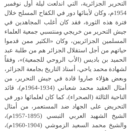
التحرير الجزائرية، التي اندلعت ليلة أول نوفمبر
1954م، وكان لأبنائها دور في الكفاح المسلح خلال
فترة هذه الثورة، فقد كان أغلب المجاهدين في
جيش التحرير من خريجي ومنتسبي جمعية العلماء
المسلمين الجزائريين، وكان «الكثير ممن قدموا
حياتهم من أجل استقلال الجزائر هم من طلبة عبد
الحميد بن باديس (الأب الروحي للجمعية)»، وفقاً
لشهادة محمد ياحي، أستاذ التاريخ بجامعة الجزائر،
وبعض هؤلاء صاروا قادة في جيش التحرير، من
أمثال العقيد محمد شعباني (1934-1964م)، قائد
الناحية الثالثة (الصحراء)، كما كان لعلمائها دور في
التحريض على الجهاد ضد المستعمر، من أمثال
الشيخ الشهيد العربي التبسي (1895-1957م)،
والشيخ محمد السعيد الزموشي (1904-1960م)،