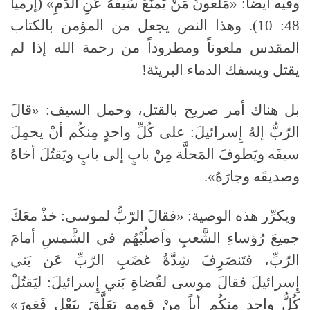
وفيه أيضاً: «مَلعونٌ مَنْ يَمنَعُ سَيفَهُ عَنِ الدَّمِ» (إرميا
48: 10). وهذا النص يجعل من المؤمن بالكتاب
المقدس ملعوناً ومطروداً من رحمة الله إذا لم
يقتل ويسفك الدماء البريئة!
بل هناك أمر صريح بالقتل، وحمل السيف: «قالَ
الرّبُّ إلهُ إِسرائيلَ: على كُلِّ واحدٍ مِنكُم أنْ يحمِلَ
سيفَه ويَطوفَ المَحلَّة مِنْ بابٍ إلى بابٍ ويَقتُلَ أخاهُ
وصديقَه وجارَهُ».
ويكرِّر هذه الوصية: «فقالَ الرّبُّ لموسى: خذْ معَكَ
جميعَ رُؤساءِ الشَّعبِ واَصلُبْهُم في الشَّمسِ أمامَ
الرّبِّ، فتَنصَرِفَ شِدَّةُ غضَبِ الرّبِّ عَن بَني
إِسرائيلَ فقالَ موسى لقُضاةِ بَني إِسرائيلَ: ليَقتُلْ
كُلُّ واحِدٍ مِنكُم أياً مِنْ قومِهِ تعَلَّقَ ببَعْلِ فَغورَ»