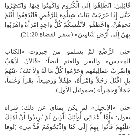
قَائِلِينَ: انْطَلِقُوا إِلَى الْكُرُومِ وَاكْمِنُوا فِيهَا. وَانْتَظِرُوا
حَتَّى إِذَا خَرَجَتْ بَنَاتُ شِيلُوهَ لِلرَّقْصِ فَانْدَفِعُوا أَنْتُمْ
نَحوَهُنَّ، وَاخْطِفُوا لأَنْفُسِكُمْ كُلُّ وَاحِدٍ امْرَأَةً وَاهْرُبُوا
بِهِنَّ إِلَى أَرْضِ بَنْيَامِينَ» (سفر القضاة 21:20).
حتى الرُّضَّع لمْ يسلموا من جبروت «الكتاب
المقدس» والبقر والغنم أيضاً: «فَالآنَ اذْهَبْ
وَاضْرِبْ عَمَالِيقَهم وَحَرِّمُوا كُلَّ مَا لَهُ وَلاَ تَعْفُ عَنْهُمْ
بَلِ اقْتُلْ رَجُلاً وَامْرَأَةً، طِفْلاً وَرَضِيعاً، بَقَراً وَغَنَماً،
جَمَلاً وَحِمَاراً» (صموئيل الأول).
حتى «الإنجيل» لم يكن بمنأى عن ذلك؛ فنراه
يقول: «أَمَّا أَعْدَائِي أُولَئِكَ الَّذِينَ لَمْ يُرِيدُوا أَنْ أَمْلِكَ
عَلَيْهِمْ فَأْتُوا بِهِمْ إِلَى هُنَا وَاذْبَحُوهُمْ قُدَّامِي» (لوقا