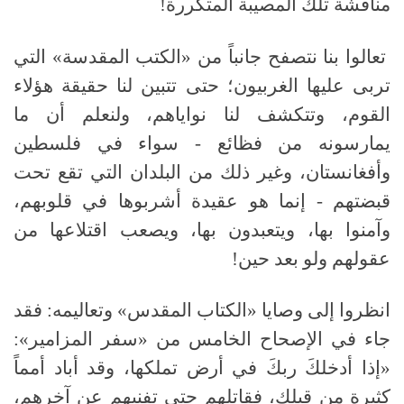
مناقشة تلك المصيبة المتكررة!
تعالوا بنا نتصفح جانباً من «الكتب المقدسة» التي
تربى عليها الغربيون؛ حتى تتبين لنا حقيقة هؤلاء
القوم، وتتكشف لنا نواياهم، ولنعلم أن ما
يمارسونه من فظائع - سواء في فلسطين
وأفغانستان، وغير ذلك من البلدان التي تقع تحت
قبضتهم - إنما هو عقيدة أشربوها في قلوبهم،
وآمنوا بها، ويتعبدون بها، ويصعب اقتلاعها من
عقولهم ولو بعد حين!
انظروا إلى وصايا «الكتاب المقدس» وتعاليمه: فقد
جاء في الإصحاح الخامس من «سفر المزامير»:
«إذا أدخلكَ ربكَ في أرض تملكها، وقد أباد أمماً
كثيرة من قبلك، فقاتلهم حتى تفنيهم عن آخرهم،