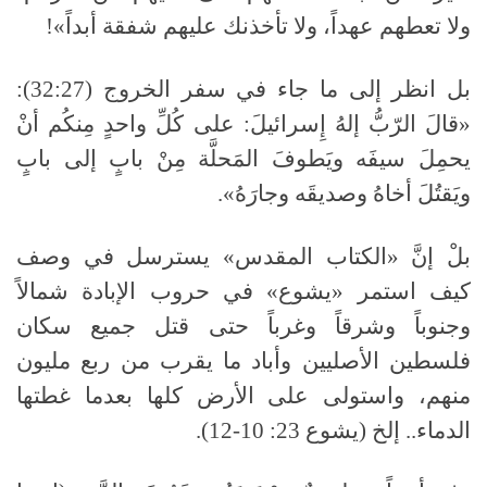
ولا تعطهم عهداً، ولا تأخذنك عليهم شفقة أبداً»!
بل انظر إلى ما جاء في سفر الخروج (32:27):
«قالَ الرّبُّ إلهُ إِسرائيلَ: على كُلِّ واحدٍ مِنكُم أنْ
يحمِلَ سيفَه ويَطوفَ المَحلَّة مِنْ بابٍ إلى بابٍ
ويَقتُلَ أخاهُ وصديقَه وجارَهُ».
بلْ إنَّ «الكتاب المقدس» يسترسل في وصف
كيف استمر «يشوع» في حروب الإبادة شمالاً
وجنوباً وشرقاً وغرباً حتى قتل جميع سكان
فلسطين الأصليين وأباد ما يقرب من ربع مليون
منهم، واستولى على الأرض كلها بعدما غطتها
الدماء.. إلخ (يشوع 23: 10-12).