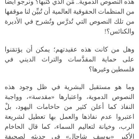
هذه النصوص الدموية.. مَن الذي كتبها؟ ونرجو أيضاً
من المنظمات الحقوقية العالمية أن تُبيِّن لنا موقفها
من تلك النصوص التي تُدرَّس وتُشرح في الأديرة
والكنائس؟!
وهل من كانت هذه عقيدتهم؛ يمكن أن يؤتمَنوا
على حماية المقدَّسات والتراث الديني في
فلسطين وغيرها؟
وما هو مستقبل البشرية في ظل وجود هذه
النصوص الدموية، واعتبارها «مقدسة»، وواجبة
النفاذ كما أعلن كثير من حاخامات اليهود، بلْ
اعتبروا عدم نفاذها والعمل بها تعطيل لشريعة
الرب، وخيانة لتعاليم السماء، كما قال الحاخام
الأكبر «يوسف شاحال» في حديثه لصحيفة