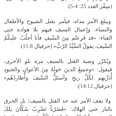
(سِفْر العدد 25: 4-5).
ويبلغ الأمر مداه، فيأمر بقتل الشيوخ والأطفال
والنساء، وإِعمال السيف فيهم بلا هوادة حتى
الفناء: «قد فَزِعتُم مِنَ السَّيفِ فأنا أجلُبُ علَيكُمُ
السَّيفَ، يقولُ السَّيِّدُ الرّبُّ» (حزقيال 11:8).
ويُكرِّر وصية القتل بالسيف مرة تلو الأخرى،
فيقول: «وجميعُ الذينَ حَولَهُ مِنَ الأعوانِ والجنودِ
أُذرِّيهِم لكُلِّ ريحِ وأستَلُّ السَّيفَ وأُطاردُهُم»
(حزقيال 14:12).
ولا يقف الأمر عند حد القتل بالسيف؛ بل الحرق
بالنار حتى الهلاك: «فَضَرْباً تَضْرِبُ سُكَّانَ تِلكَ