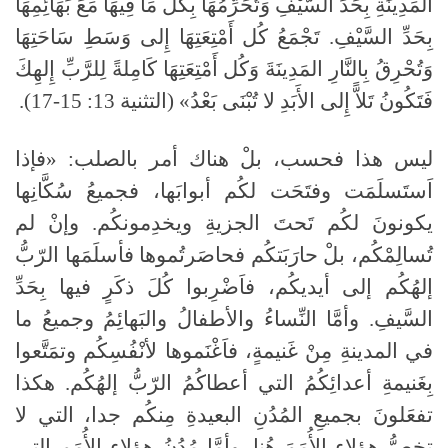
المَدِينَةِ بِحَدِّ السَّيْفِ وَتُحَرِّمُهَا بِكُلِّ مَا فِيهَا مَعَ بَهَائِمِهَا
بِحَدِّ السَّيْفِ. تَجْمَعُ كُل أَمْتِعَتِهَا إِلى وَسَطِ سَاحَتِهَا
وَتُحْرِقُ بِالنَّارِ المَدِينَةَ وَكُل أَمْتِعَتِهَا كَامِلةً لِلرَّبِّ إِلهِكَ
فَتَكُونُ تَلاًّ إِلى الأَبَدِ لا تُبْنَى بَعْدُ» (التثنية 13: 15-17).
ليس هذا فحسب، بلْ هناك أمر بالصلب: «فإذا
اَستَسلَمَت وفتَحَت لكُم أبوابَها، فجميعُ سُكَّانِها
يكونونَ لكُم تَحتَ الجزيةِ ويخدِمونكُم. وإنْ لم
تُسالِمْكُم، بلْ حارَبَتكُم فحاصَرتُموها فأسلَمَها الرّبُّ
إلهُكُم إلى أيديكُم، فاَضْرِبوا كُلَ ذكَرٍ فيها بِحَدِّ
السَّيفِ. وأمَّا النِّساءُ والأطفالُ والبَهائِمُ وجميعُ ما
في المدينةِ مِنْ غَنيمةٍ، فاَغْنَموها لأنْفُسِكُم وتمَتَّعوا
بِغَنيمةِ أعدائِكُمُ التي أعطاكُمُ الرّبُّ إلهُكُم. هكذا
تفعَلونَ بجميعِ المُدُنِ البعيدةِ مِنكُم جدا، التي لا
تخصُّ هؤلاءِ الأُمَمَ هُنا. وأمَّا مُدُنُ هؤلاءِ الأُمَمِ التي