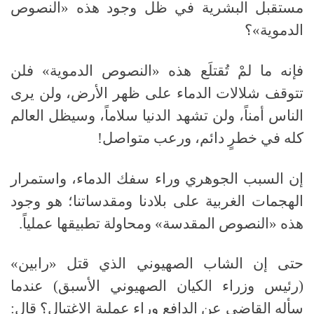
مستقبل البشرية في ظل وجود هذه «النصوص
الدموية»؟
فإنه ما لمْ تُقتلَع هذه «النصوص الدموية» فلن
تتوقف شلالات الدماء على ظهر الأرض، ولن يرى
الناس أمناً، ولن تشهد الدنيا سلاماً، وسيظل العالم
كله في خطرٍ دائم، ورعب متواصل!
إن السبب الجوهري وراء سفك الدماء، واستمرار
الهجمات الغربية على بلادنا ومقدساتنا؛ هو وجود
هذه «النصوص المقدسة» ومحاولة تطبيقها عملياً.
حتى إن الشاب الصهيوني الذي قتل «رابين»
(رئيس وزراء الكيان الصهيوني الأسبق) عندما
سأله القاضي عن الدافع وراء عملية الاغتيال؟ قال: