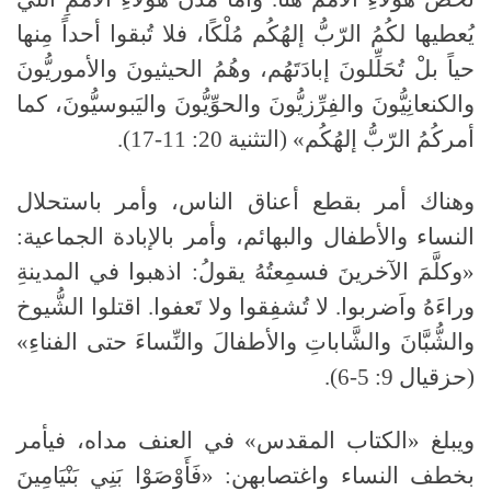
يُعطيها لكُمُ الرّبُّ إلهُكُم مُلْكًا، فلا تُبقوا أحداً مِنها
حياً بلْ تُحَلِّلونَ إبادَتَهُم، وهُمُ الحيثيونَ والأموريُّونَ
والكنعانِيُّونَ والفِرِّزيُّونَ والحوِّيُّونَ واليَبوسيُّونَ، كما
أمركُمُ الرّبُّ إلهُكُم» (التثنية 20: 11-17).
وهناك أمر بقطع أعناق الناس، وأمر باستحلال
النساء والأطفال والبهائم، وأمر بالإبادة الجماعية:
«وكلَّمَ الآخرينَ فسمِعتُهُ يقولُ: اذهبوا في المدينةِ
وراءَهُ واَضربوا. لا تُشفِقوا ولا تَعفوا. اقتلوا الشُّيوخ
والشُّبَّانَ والشَّاباتِ والأطفالَ والنِّساءَ حتى الفناءِ»
(حزقيال 9: 5-6).
ويبلغ «الكتاب المقدس» في العنف مداه، فيأمر
بخطف النساء واغتصابهن: «فَأَوْصَوْا بَنِي بَنْيَامِينَ