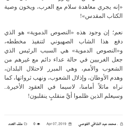
«إنه يجري معاهدة سلام مع العرب، ويخون وصية
الكتاب المقدس»!
نعم؛ إن وجود هذه «النصوص الدموية» هو الذي
دفع هذا الشاب الصهيوني لتنفيذ مخططه،
و«النصوص الدموية» هي السبب الرئيس الذي
جعل الغربيين في حالة عداء دائم مع غيرهم من
الشعوب والأمم، وهي المبرر لاحتلال البلدان،
وهدم الأوطان، وإذلال الشعوب، ونهب ثرواتها، كما
نراه ماثلاً أمامنا، لاسيما في العقود الأخيرة..
وسيعلم الذين ظلموا أيَّ منقلبٍ ينقلبون!
. محمد عبد الشافي القوصي
Apr 07, 2019
0
ملف العدد