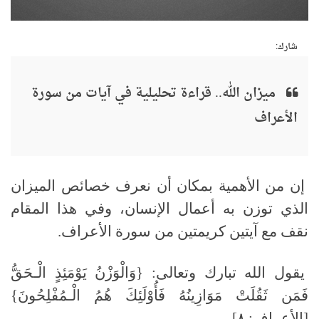
شارك:
ميزان الله.. قراءة تحليلية في آيات من سورة
الأعراف
إن من الأهمية بمكان أن نعرف خصائص الميزان
الذي توزن به أعمال الإنسان، وفي هذا المقام
نقف مع آيتين كريمتين من سورة الأعراف.
يقول الله تبارك وتعالى: {وَالْوَزْنُ يَوْمَئِذٍ الْـحَقُّ
فَمَن ثَقُلَتْ مَوَازِينُهُ فَأُوْلَئِكَ هُمُ الْـمُفْلِحُونَ}
[الأعراف: ٨].