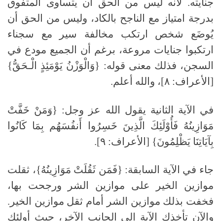
جنايته. لأنه ليس من الحق أن يتساوى المتفوق
بدرجة امتياز مع الناجح بالكاد، وليس من الحق أن
يُوضَع شخص ارتكب مخالفة سير مع سجناء
ارتكبوا جنايات مروعة، برغم أن الجميع مودع في
السجن، فذلك معنى قوله: {وَالْوَزْنُ يَوْمَئِذٍ الْـحَقُّ}
[الأعراف: ٨]، والله أعلم.
في الآية الثانية يقول الله عز وجل: {وَمَنْ خَفَّتْ
مَوَازِينُهُ فَأُوْلَئِكَ الَّذِينَ خَسِرُوا أَنفُسَهُم بِمَا كَانُوا
بِآيَاتِنَا يَظْلِمُونَ} [الأعراف: ٩].
جاء في الآية السابقة: {فَمَن ثَقُلَتْ مَوَازِينُهُ}، ثقلت
موازين الخير على موازين الشر ورجحت بها،
فخفت بذلك موازين الشر أمام ثقل موازين الخير.
والآن تأخذك الآية إلى الجانب الآخر، حيث أولئك