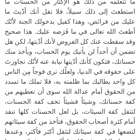
ما تتعلّمه من ذلك هو الإكثار من الحسنات ما
استطعتَ إلى ذلك سبيلاً، فلا تقل أنك أدّيتَ ما
عليك من فرائض، وهذا كفيل بدخولك الجنة لأنّك
أطعتَ الله تعالى في ما فَرَضه عليك. هذا صحيح
وقد سقطت عنك كل الفروض لأنك أدّيتها، لكن هل
تضمن أن أحداً لن يأتيك يوم الحساب، ويأخذ منك
حسناتك، فتكون كأنك أدّيتها نيابة عنه لأنّك تجاوزتَ
على حقوقه في الدنيا، ولعلّك ترى فوجاً مِن الناس
كل واحد يطالبك بما ظلمته به، فلا تملك ما تسدد
من الحقوق أمام عدالة الله سوى أن تعطيهم من
كفة حسناتك، وشيئاً فشيئاً تخف كفة الحسنات،
لتثقل كفة السيئات، بل لعل الحسنات كلها تنفد
أمام كثرة أصحاب الحقوق، فتأخذ من كفة سيئاتهم
لتضعها في كفة سيئاتك لتثقل أكثر فأكثر، وعندها