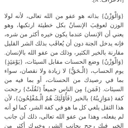
{وَالْوَزْنُ} بذاته هو عفو من الله تعالى، لأنه لولا
الوزن لعوقِبَ الإنسانُ بكل خطيئة ارتكبها، وهو
يعني أن الإنسان عندما يكون خيره أكثر من شره،
فإنه يدخل الجنة دون أن يُعاقَب بذلك الشر القليل
مقارنة بالخير الكثير، وذلك من عفو الله بالإنسان.
{وَالْوَزْنُ} وضع الحسنات مقابل السيئات، {يَوْمَئِذٍ}
يوم الحساب، {الْـحَقُّ} لا زيادة ولا نقصان، سواء
بما في رصيدك من الحسنات، أو بما فيه من
السيئات. {فَمَن} مِن الناس جميعاً {ثَقُلَتْ} رجحت
كفة {مَوَازِينُهُ} بالخير {فَأُوْلَئِكَ هُمُ الْـمُفْلِحُونَ}، لأن
هذا الثقل يلغي كل ما هو في كفة الشر، كما لو أنه
لم يفعله، وهذا من عفو الله تعالى، ذلك أن جانب
الخير فيك رجح بجانب الشر، وخيرك أكثر من