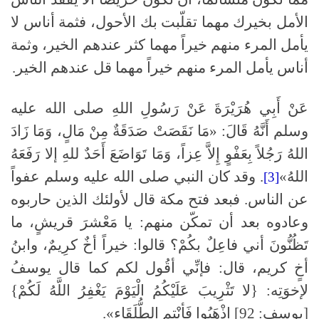
الأمل بخيرك مهما تقلّبت بك الأحول، فثمة أناس لا
يأمل المرء منهم خيراً مهما كثر عندهم الخير، وثمة
أناس يأمل المرء منهم خيراً مهما قل عندهم الخير.
عَنْ أَبِي هُرَيْرَةَ عَنْ رَسُولِ اللهِ صلى الله عليه
وسلم أَنَّهُ قَالَ: «مَا نَقَصَتْ صَدَقَةٌ مِنْ مَالٍ، وَمَا زَادَ
اللهُ رَجُلاً بِعَفْوٍ إِلاَّ عِزاً، وَمَا تَوَاضَعَ أَحَدٌ للهِ إلا رَفَعَهُ
اللهُ»
. وقد كان النبي صلى الله عليه وسلم عفواً
[3]
عن الناس. فبعد فتح مكة قال لأولئك الذين حاربوه
وعادوه بعد أن تمكّن منهم: يا مَعْشرَ قريشٍ، ما
تَظُنُّونَ أني فاعِلٌ بكُمْ؟ قالوا: خيراً أخٌ كرِيمٌ، وابنُ
أخٍ كريم، قال: فإنِّي أقُول لكم كما قال يوسفُ
لإخوَتِه: {لا تَثْرِيبَ عَلَيْكُمُ الْيَوْمَ يَغْفِرُ اللَّهُ لَكُمْ}
[يوسف: 92] اذْهَبُوا فَأنْتم الطُّلَقَاء».