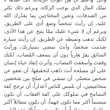
تملك المال الذي يوجب الزكاة، وبرغم ذلك تكثر
من الصدقات، وتعين المحتاجين بِما يقدّرك الله
عليه، إن رأيتَ شخصاً وضع أذى على الطريق،
وبرغم أن لا شيء عليك ممّا ينتج عن هذا الأذى،
لكنك تذهب وتميطه عن الطريق، إن رأيتَ سيارة
صَدَمت شخصاً، وأنتَ تمضي بسيارتك، ورأيتَ
السائق يفرّ هارباً دون أن يسعف المُصاب، لكنك
وقفتَ وأسعفتَ المصاب، وآثرتَ إنقاذ حياة إنسان
على أي مصلحة أنتَ ذاهب لتحقيقها، أن تعفو عن
شخص متعسّر، أن تمشي في صلح بين شخصَين
متخاصِمَين، أن تلمس للناس أعذاراً، أن ترجح كفة
التسامح في سلوكك على كفة العقاب، أن تكون
مبتسماً أكثر مما تكون جَهماً، أن تكون متفائلاً أكثر
ممّا تكون متشائماً، أن تكون حريصاً ألا يفقد الناس