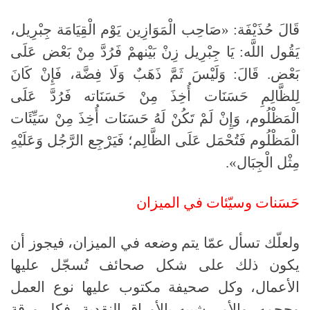
قَالَ حُذَيْفَة: «صَاحِب الْمَوَازِين يَوْم الْقِيَامَة جِبْرِيل،
يَقُول اللَّه: يَا جِبْرِيل زِنْ بَيْنهمْ فَرُدَّ مِنْ بَعْض عَلَى
بَعْض. قَالَ: وَلَيْسَ ثَمَّ ذَهَبٌ وَلَا فِضَّة، فَإِنْ كَانَ
لِلظَّالِمِ حَسَنَات أُخِذَ مِنْ حَسَنَاته فَرُدَّ عَلَى
الْمَظْلُوم، وَإِنْ لَمْ تَكُنْ لَهُ حَسَنَات أُخِذَ مِنْ سَيِّئَات
الْمَظْلُوم فَتُحْمَل عَلَى الظَّالِم؛ فَيَرْجِع الرَّجُل وَعَلَيْهِ
مِثْل الْجِبَال».
حَسَنات وسيّئات في الميزان
ولعلّك تسأل عمّا يتم وضعه في الميزان، فيجوز أن
يكون ذلك على شكل صحائف تُسجّل عليها
الأعمال، وكل صحيفة مكتوب عليها نوع العمل
وحجمه، والأمر شبيه بالأوراق النقدية، فكل ورقة