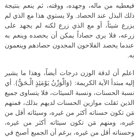
فيعطيه من ماله، وجهده، ووقته، ثم ينعم بنتيجة
ذلك البذل عند الحصاد. ولا يستوي هذا مع الذي لم
يزرع شيئاً، أو مع الذي زرع لكنه لم يجهد على
زرعه، فلا يرى حصاداً يمكن أن يحصده وينعم به
عندما يحصد الفلاحون المجدون حصادهم وينعمون
به.
اعلم أن لدقة الوزن درجات أيضاً، وهذا ما يشير
إليه مبتدأ الآية الكريمة: {وَالْوَزْنُ يَوْمَئِذٍ الْـحَقُّ}. أي
نسبة الحسنات، ونسبة السيئات، فلا يتساوى جميع
الذين ثقلت موازين الحسنات لديهم بذلك، فمنهم
مَن تكون حسناته أكثر من غيره، وسيئاته أقل من
غيره، ومنهم مَن تكون سيئاته أكثر من غيره،
وحسناته أقل من غيره، برغم أن الجميع أصبح في