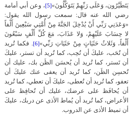
يَتَطَيَّرُون، وَعَلَى رَبِّهِمْ يَتَوَكَّلُونَ»
، وعن أبي أمامة
[5]
رضي الله عنه قال: سمعت رسول الله يقول:
«وَعَدَنِي رَبِّي أَنْ يُدْخِلَ الجَنَّةَ مِنْ أُمَّتِي سَبْعِينَ أَلْفاً
لا حِسَابَ عَلَيْهِمْ، وَلا عَذَابَ، مَعَ كُلِّ أَلْفٍ سَبْعُونَ
أَلْفاً، وَثَلاثُ حَثَيَاتٍ مِنْ حَثَيَاتِ رَبِّي»
. فكما تُريد
[6]
أن تُحَب، عليكَ أن تُحِب، كما تُريد أن تستر، عليكَ
أن تَستر، كما تُريد أن يُحسَن الظَن بك، عليك أن
تُحسِن الظَن، كما تُريد أن يعفى عنك عليكَ أن
تعفو، كما تُريد أن تُعطى، عليكَ أن تعطي، كما تُريد
أن يُحافَظ على عرضك، عليك أن تُحافِظ على
الأعراض، كما تُريد أن يُماط الأذى عن دربك، عليكَ
أن تميط الأذى عن الدروب.