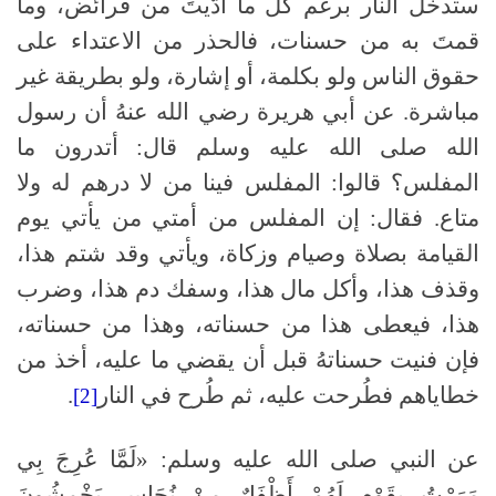
ستدخل النار برغم كل ما أدّيتَ من فرائض، وما
قمتَ به من حسنات، فالحذر من الاعتداء على
حقوق الناس ولو بكلمة، أو إشارة، ولو بطريقة غير
مباشرة. عن أبي هريرة رضي الله عنهُ أن رسول
الله صلى الله عليه وسلم قال: أتدرون ما
المفلس؟ قالوا: المفلس فينا من لا درهم له ولا
متاع. فقال: إن المفلس من أمتي من يأتي يوم
القيامة بصلاة وصيام وزكاة، ويأتي وقد شتم هذا،
وقذف هذا، وأكل مال هذا، وسفك دم هذا، وضرب
هذا، فيعطى هذا من حسناته، وهذا من حسناته،
فإن فنيت حسناتهُ قبل أن يقضي ما عليه، أخذ من
خطاياهم فطُرحت عليه، ثم طُرح في النار
.
[2]
عن النبي صلى الله عليه وسلم: «لَمَّا عُرِجَ بِي
مَرَرْتُ بِقَوْمٍ لَهُمْ أَظْفَارٌ مِنْ نُحَاسٍ يَخْمِشُونَ