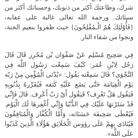
شرك، وطاعتك أكثر من ذنوبك، وحسناتك أكثر من
سيئاتك. ورحمة الله تعالى غالبة على عقابه،
{فَأُوْلَئِكَ هُمُ الْـمُفْلِحُونَ} حيث ظفروا بنعيم الجنة،
ونجوا من شقاء النار.
فِي صَحِيح مُسْلِم عَنْ صَفْوَان بْن مُحْرِز قَالَ قَالَ
رَجُل لِابْنِ عُمَر: كَيْفَ سَمِعْت رَسُول اللَّه فِي
النَّجْوَى؟ قَالَ سَمِعْته يَقُول: «يُدْنَى الْمُؤْمِن مِنْ رَبّه
يَوْم الْقِيَامَة حَتَّى يَضَع عَلَيْهِ كَنَفه فَيُقَرِّرهُ بِذُنُوبِهِ
فَيَقُول هَلْ تَعْرِف؟ فَيَقُول أَيْ رَبّ أَعْرِف. قَالَ فَإِنِّي
قَدْ سَتَرْتهَا عَلَيْك فِي الدُّنْيَا وَإِنِّي أَغْفِرهَا لَك الْيَوْم.
فَيُعْطَى صَحِيفَة حَسَنَاته، وَأَمَّا الْكُفَّار وَالْمُنَافِقُونَ
فَيُنَادَى بِهِمْ عَلَى رؤوس الْخَلَائِق هَؤُلَاءِ الَّذِينَ كَذَبُوا
عَلَى اللَّه».