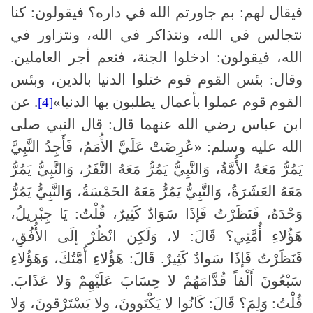
فيقال لهم: بم جاورتم الله في داره؟ فيقولون: كنا
نتجالس في الله، ونتذاكر في الله، ونتزاور في
الله، فيقولون: ادخلوا الجنة، فنعم أجر العاملين.
وقال: بئس القوم قوم ختلوا الدنيا بالدين، وبئس
القوم قوم عملوا بأعمال يطلبون بها الدنيا»
. عن
[4]
ابن عباس رضي الله عنهما قال: قال النبي صلى
الله عليه وسلم: «عُرِضَتْ عَلَيَّ الأُمَمُ، فَأَجِدُ النَّبِيَّ
يَمُرُّ مَعَهُ الأُمَّةُ، وَالنَّبِيُّ يَمُرُّ مَعَهُ النَّفَرُ، وَالنَّبِيُّ يَمُرُّ
مَعَهُ العَشَرَةُ، وَالنَّبِيُّ يَمُرُّ مَعَهُ الخَمْسَةُ، وَالنَّبِيُّ يَمُرُّ
وَحْدَهُ، فَنَظَرْتُ فَإذَا سَوَادٌ كَثِيرٌ، قُلْتُ: يَا جِبْريلُ،
هَؤُلاءِ أُمَّتِي؟ قَالَ: لا، وَلَكِن انْظُرْ إلَى الأُفُقِ،
فَنَظَرْتُ فَإذَا سَوادٌ كَثِيرٌ. قَالَ: هَؤُلاءِ أُمَّتُكَ، وَهَؤُلاءِ
سَبْعُونَ أَلْفاً قُدَّامَهُمْ لا حِسَابَ عَلَيْهِمْ وَلا عَذَابَ.
قُلْتُ: وَلِمَ؟ قَالَ: كَانُوا لا يَكْتَوونَ، ولا يَسْتَرْقونَ، وَلا