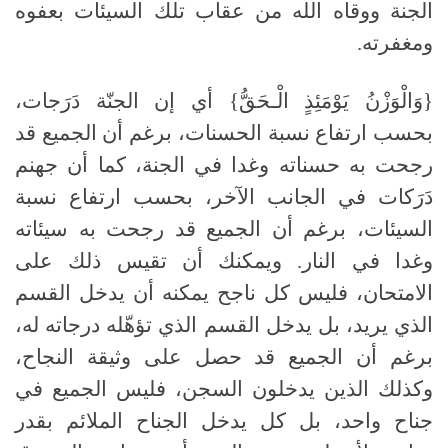
الجنة ووقاه الله من عقاب تلك السيئات بعفوه
ومغفرته.
{وَالْوَزْنُ يَوْمَئِذٍ الْـحَقُّ} أي إن الجنّة دَرَجات،
بحسب ارتفاع نسبة الحسنات، برغم أن الجميع قد
رجحت به حسناته وغدا في الجنة، كما أن جهنم
دَرَكات في الجانب الآخر، بحسب ارتفاع نسبة
السيئات، برغم أن الجميع قد رجحت به سيئاته
وغدا في النار. ويمكنك أن تقيس ذلك على
الامتحان، فليس كل ناجح يمكنه أن يدخل القسم
الذي يريد، بل يدخل القسم الذي تؤهّله درجاته له،
برغم أن الجميع قد حصل على وثيقة النجاح،
وكذلك الذين يدخلون السجن، فليس الجميع في
جناح واحد، بل كل يدخل الجناح الملائم بقدر