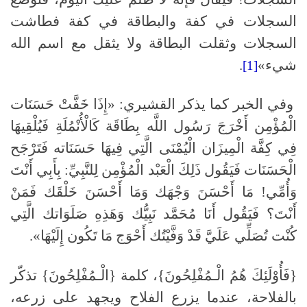
السجلات في كفة والبطاقة في كفة فطاشت
السجلات وثقلت البطاقة ولا يثقل مع اسم الله
شيء»
.
[1]
وفي الخبر كما يذكر القشيري: «إِذَا خَفَّتْ حَسَنَات
الْمُؤْمِن أَخْرَجَ رَسُول اللَّه بِطَاقَة كَالْأُنْمُلَةِ فَيُلْقِيهَا
فِي كِفَّة الْمِيزَان الْيُمْنَى الَّتِي فِيهَا حَسَنَاته فَتَرْجَح
الْحَسَنَات فَيَقُول ذَلِكَ الْعَبْد الْمُؤْمِن لِلنَّبِيِّ: بِأَبِي أَنْتَ
وَأُمِّي! مَا أَحْسَنَ وَجْهَك وَمَا أَحْسَنَ خَلْقَك فَمَنْ
أَنْتَ؟ فَيَقُول أَنَا مُحَمَّد نَبِيُّك وَهَذِهِ صَلَوَاتك الَّتِي
كُنْت تُصَلِّي عَلَيَّ قَدْ وَفَّيْتُك أَحْوَج مَا تَكُون إِلَيْهَا».
{فَأُوْلَئِكَ هُمُ الْـمُفْلِحُونَ}، كلمة {الْـمُفْلِحُونَ} تذكّر
بالفلاحة، عندما يزرع الفلاح ويجهد على زرعه،