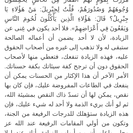
وُجُوهَهُمْ وَصُدُورَهُمْ، قُلْتُ لِجِبْرِيلَ: مَنْ هَؤُلاءِ يَا
جِبْرِيلُ؟ قَالَ: هَؤُلاءِ الَّذِين يَأْكُلُونَ لُحُومَ النَّاسِ
وَيَقَعُونَ فِي أَعْرَاضِهِمْ». فلا أحد يكون في غِنى عن
الزيادة، لأن لا أحد يضمن أن أعماله الصالحة
ستبقى له ولا تذهب إلى غيره من أصحاب الحقوق
عليه، فهذه الزيادة تنفعك، فتعطي منها لأصحاب
الحقوق دون أن ترجح كفة سيئاتك بكفة حسناتك.
الأمر الآخر أن هذا الإكثار من الحسنات يمكن أن
ينفعك في الطاعات المفروضة عليك، فإن كان بها
نقص، يمكن لها أن تسدّ ذاك النقص بمشيئة الله،
ثم لو أنك بريء الذمة ولا أحد له شيء عليك، فإن
هذه الزيادة ستؤهلك للدرجات الرفيعة من الجنة،
وتكون من أولي المقامات الرفيعة عند الله عز
وجل. واعلم أن من أبواب الزيادة، أنك عندما لا