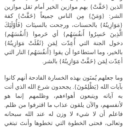
الذين {خَفَّتْ} بهم موازين الخير أمام ثقل موازين
الشر: {وَمَنْ} مِن الناس جميعاً {خَفَّتْ} كفة
{مَوَازِينُهُ} بالحسنات، ورجحت بالسيئات {فَأُوْلَئِكَ
الَّذِينَ خَسِرُوا أَنفُسَهُم} أي حَرموا {أَنفُسَهُم}
دخول الجنة التي أُعِدّت لِمَن {ثَقُلَتْ مَوَازِينُهُ}
بالخير، وما استطاعوا أن يقوا {أَنفُسَهُم} النار التي
أعِدّت لِمَن {خَفَّتْ مَوَازِينُهُ} بالشر.
وما جعلهم يُمنَون بهذه الخسارة الفادحة أنهم كانوا
بآيات الله {يَظْلِمُونَ}. يجحدون شرع الله الذي أتت
به آياته ويتبعون أهواءهم، وظلمهم إنما هو
لأنفسهم، والآن يلقون عذاب ما اقترفوا من ظلم.
فاعلم أن لا شيء لا وزن له عند الله سبحانه
وتعالى، فحتى الخطوة التي تخطوها وأنتَ تبتغي