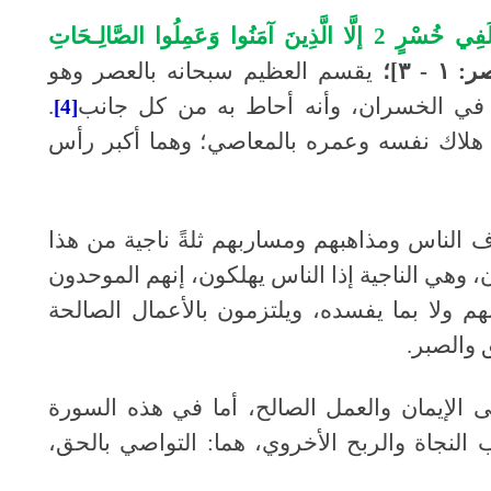
{وَالْعَصْرِ 1 إنَّ الإنسَانَ لَفِي خُسْرٍ 2 إلَّا الَّذِينَ آمَنُوا وَعَمِلُوا الصَّالِـحَاتِ
١ - ٣]؛
يقسم العظيم سبحانه بالعصر وهو
ٌ في الخسران، وأنه أحاط به من كل جانب
.
[4]
هلاك نفسه وعمره بالمعاصي؛ وهما أكبر رأس
 الناس ومذاهبهم ومساربهم ثلةً ناجية من هذا
 وهي الناجية إذا الناس يهلكون، إنهم الموحدون
نهم ولا بما يفسده، ويلتزمون بالأعمال الصالحة
 والصبر.
ى الإيمان والعمل الصالح، أما في هذه السورة
لنجاة والربح الأخروي، هما: التواصي بالحق،