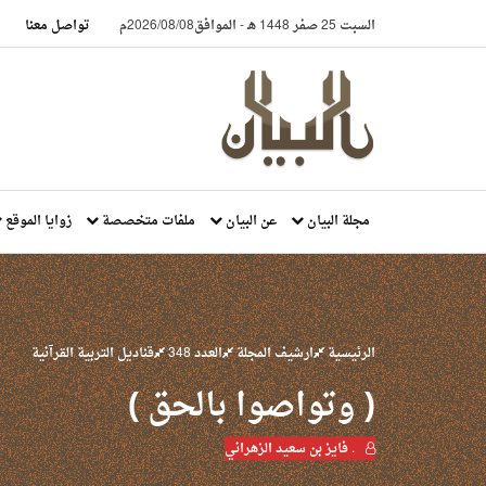
السبت 25 صفر 1448 هـ
-
الموافق2026/08/08م
تواصل معنا
مجلة البيان
عن البيان
ملفات متخصصة
زوايا الموقع
الرئيسية
ارشيف المجلة
العدد 348
قناديل التربية القرآنية
( وتواصوا بالحق )
. فايز بن سعيد الزهراني