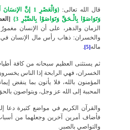
قال الله تعالى:
وَتَوَاصَوْا بِالْـحَقِّ وَتَوَاصَوْا بِالصَّبْرِ 3}
[العصر: 
الزمان والدهر، على أن الإنسان مغمور
والخسران: ذهاب رأس مال الإنسان في 
ماله
.
[5]
ثم يستثنى العظيم سبحانه من كافة أطياف
الخسران، فهي الرابحة إذا الناس يخسرون،
المؤمنون بالله، فلا يأتون بما ينقض إيما
المحببة إلى الله عز وجل، ويتواصون بالحق
والقرآن الكريم في مواضع كثيرة دعا إل
فأضاف أمرين آخرين وجعلهما من أسباب ا
والتواصي بالصبر.