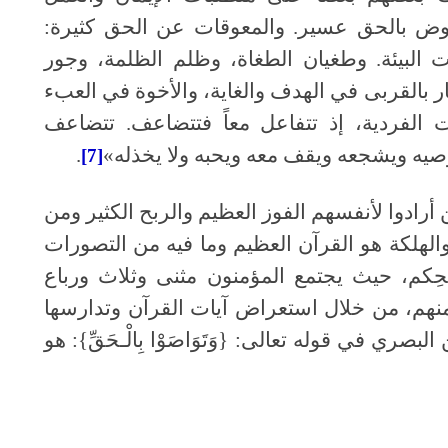
هوض بالحق عسير
.
والمعوقات عن الحق كثيرة
:
البيئة
.
وطغيان الطغاة، وظلم الظلمة، وجور
 بالقربى في الهدف والغاية، والأخوة في العبء
الفردية، إذ تتفاعل معاً فتتضاعف
.
تتضاعف
ه ويشجعه ويقف معه ويحبه ولا يخذله
»
.
[7]
رادوا لأنفسهم الفوز العظيم والربح الكثير ومن
الهلكة هو القرآن العظيم وما فيه من التصورات
ِكم، حيث يجتمع المؤمنون مثنى وثلاث ورباع
 منهم، من خلال استعراض آيات القرآن وتدارسها
 البصري في قوله تعالى
: {
وَتَوَاصَوْا
بِالْـحَقِّ
}
: هو