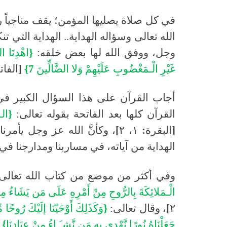
في كل صلاة يصليها المؤمن؛ يقف مناجياً رب
الله تعالى وسؤاله الهداية
..
الهداية التي تن
وجل، ووفق الله لها بعض خلقه
:
{
اهْدِنَا
ال
غَيْرِ
الْـمَغْضُوبِ
عَلَيْهِمْ
وَلا
الضَّالِّينَ
7}
[
الفات
أجاب القرآن على هذا السؤال الكبير في
القرآن كلها بعد الفاتحة بقوله تعالى
:
{
الـ
[
البقرة
:
١،
٢
]
،
وكأنَّ الله عز وجل يأمرنا
الهداية من آياته، في مساربنا ومدارجنا في 
وفي أكثر من موضع من كتاب الله تعالى يُ
الْـمَلائِكَةَ
بِالرُّوحِ
مِنْ
أَمْرِهِ
عَلَى
مَن
يَشَاءُ
مِ
٢
]
، وقال تعالى
:
{
وَكَذَلِكَ
أَوْحَيْنَا
إلَيْكَ
رُوحًا
م
جَعَلْنَاهُ
نُورًا
نَّهْدِي
بِهِ
مَن
نَّشـَـاءُ
مِنْ
عِبَادِنَا
}