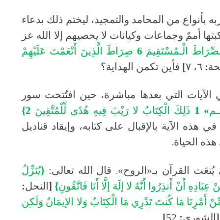
ه بأنواع من المحامد والتمجيد، ليختم ذلك بدعاء
كبتها أممٌ وجماعات وكيانات لا يحصيهم إلا الله عز
صِّرَاطَ
الْـمُسْتَقِيمَ
6
صِرَاطَ
الَّذِينَ
أَنْعَمْتَ
عَلَيْهِمْ
حة
:
٦،
٧
]
فأين تكمن الهداية؟
 الآيات التي بعدها مباشرة، حين افتُتحت سور
ـم
» 1
ذَلِكَ
الْكِتَابُ
لا
رَيْبَ
فِيهِ
هُدًى
لِّلْمُتَّقِينَ
2}
 في هذه الآية بالإقبال على كتابه، وإيقاد قناديل
هذه الحياة
.
نعَت القرآن بـ
«
الروح
».
قال الله تعالى
:
{
يُنَزِّلُ
نْ
عِبَادِهِ
أَنْ
أَنذِرُوا
أَنَّهُ
لا
إلَهَ
إلَّا
أَنَا
فَاتَّقُونِ
}
[
النحل
:
ِّنْ
أَمْرِنَا
مَا
كُنتَ
تَدْرِي
مَا
الْكِتَابُ
وَلا
الإيمَانُ
وَلَكِن
[
الشورى
:
52
]
.