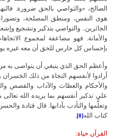
الصالح،
«
والتواصي بالحق ضرورة
.
فالن
هوى النفس، ومنطق المصلحة، وتصورات 
الجائرين
..
والتواصي بتذكير وتشجيع وإشعار
والأمانة
.
فهو مضاعفة لمجموع الاتجاهات 
بإحساس كل حارس للحق أن معه غيره يوصي
وأعظم الحق الذي ينبغي أن يتواصى به من أ
أرادوا لأنفسهم النجاة من ذلك الخسران و
والأحكام والعظات والآداب والقصص والح
على تذكير أنفسهم بما يريده الله تعالى
وتعلُّمها والتأدب بآدابها
.
قال قتادة والحسن
كتاب الله
.
[8]
القرآن حياة
: