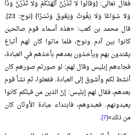
فقال تعالى: {وَقَالُوا لا تَذَرُنَّ آلِهَتَكُمْ وَلا تَذَرُنَّ وَدًّا
وَلا سُوَاعًا وَلا يَغُوثَ وَيَعُوقَ وَنَسْرًا} [نوح:
23
].
قال محمد بن كعب:
«
هذه أسماء قوم صالحين
كانوا بين آدم ونوح، فلما ماتوا كان لهـم أتباع
يقتدون بهم ويأخـذون بعدهم بأخذهم في العبادة،
فجاءهم إبليس وقال لهم: لو صورتم صورهم كان
أنشط لكم وأشوق إلى العبادة. ففعلوا، ثم نشأ قوم
بعدهم، فقال لهم إبليس: إنَّ الذين من قبلكم كانوا
يعبدونهم. فعبدوهم، فابتداء عبادة الأوثان كان
من ذلك
»
.
[7]