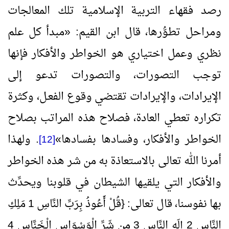
رصد فقهاء التربية الإسلامية تلك المعالجات
ومراحل تطوُّرها، قال ابن القيم:
«
مبدأ كل علم
نظري وعمل اختياري هو الخواطر والأفكار فإنها
توجب التصورات، والتصورات تدعو إلى
الإيرادات، والإيرادات تقتضي وقوع الفعـل، وكثرة
تكراره تعطي العادة، فصلاح هذه المراتب بصلاح
الخواطر والأفكار، وفسادها بفسادها
»
. ولهذا
[12]
أمرنا الله تعالى بالاستعاذة به من شر هذه الخواطر
والأفكار التي يلقيها الشيطان في قلوبنا ويحدِّث
بها نفوسنا، قال تعالى: {قُلْ أَعُوذُ بِرَبِّ النَّاسِ
1
مَلِكِ
النَّاسِ
2
إلَهِ النَّاسِ
3
مِن شَرِّ الْوَسْوَاسِ الْـخَنَّاسِ
4