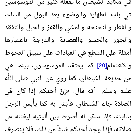
في مكايد الشيطان ما يفعله كثير من الموسوسين
في باب الطهارة والوضوء بعد البول من السلت
والفطر والنحنحة والمشي والقفز والحبل والتفقد
والجور والحشو والعصابة والدرجة باعتبارها
أمثلة على التنطع في العبادات على سبيل التحوط
والاهتمام
كما يعتقد الموسوسون، بينما هي
[20]
من خديعة الشيطان، كما روي عن النبي صلى الله
عليه وسلم أنه قال:
«
إنَّ أحدكم إذا كان في
الصلاة جاء الشيطان، فأَبَسَ به كما يأْبِس الرجل
بدابته، فإذا سكن له أضرط بين أليتيه ليفتنه عن
صلاته، فإذا وجد أحدكم شيئاً من ذلك، فلا ينصرف