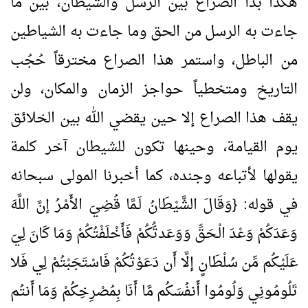
هكذا بدأ الصراع بين الرسل والشيطان، بين ما
جاءت به الرسل من الحق وما جاءت به الشياطين
من الباطل، واستمر هذا الصراع مخترقاً حُجُب
التاريخ ومتخطياً حواجز الزمان والمكان، ولن
يقف هذا الصراع إلا حين يقضي الله بين الخلائق
يوم القيامة، وحينها تكون للشيطان آخر كلمة
يقولها لأتباعه وجنده، كما أخبرنا المولى سبحانه
في قوله: {وَقَالَ الشَّيْطَانُ لَـمَّا قُضِيَ الأَمْرُ إنَّ اللَّهَ
وَعَدَكُمْ وَعْدَ الْـحَقِّ وَوَعَدتُّكُمْ فَأَخْلَفْتُكُمْ وَمَا كَانَ لِيَ
عَلَيْكُم مِّن سُلْطَانٍ إلَّا أَن دَعَوْتُكُمْ فَاسْتَجَبْتُمْ لِي فَلا
تَلُومُونِي وَلُومُوا أَنفُسَكُم مَّا أَنَا بِمُصْرِخِكُمْ وَمَا أَنتُم