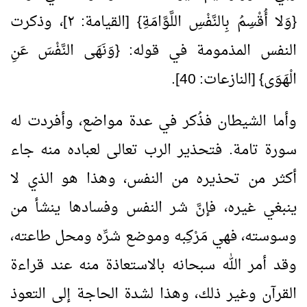
{وَلا أُقْسِمُ بِالنَّفْسِ اللَّوَّامَةِ} [القيامة: ٢]، وذكرت
النفس المذمومة في قوله: {وَنَهَى النَّفْسَ عَنِ
الْهَوَى} [النازعات:
40
].
وأما الشيطان فذُكر في عدة مواضع، وأفردت له
سورة تامة. فتحذير الرب تعالى لعباده منه جاء
أكثر من تحذيره من النفس، وهذا هو الذي لا
ينبغي غيره، فإنَّ شر النفس وفسادها ينشأ من
وسوسته، فهي مَرْكِبه وموضع شرِّه ومحل طاعته،
وقد أمر الله سبحانه بالاستعاذة منه عند قراءة
القرآن وغير ذلك، وهذا لشدة الحاجة إلى التعوذ