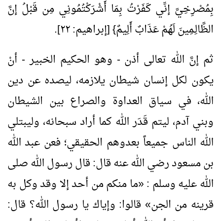
بِمُصْرِخِيَّ إنِّي كَفَرْتُ بِمَا أَشْرَكْتُمُونِي مِن قَبْلُ إنَّ
الظَّالِـمِينَ لَهُمْ عَذَابٌ أَلِيمٌ} [إبراهيم: ٢٢].
ثم إنَّ الله تعالى أذن - وهو الحكيم الخبير - أنْ
يكون لكل إنسان شيطان يلازمه، ليصده عن دين
الله، في سياق العداوة والصراع بين الشيطان
وبني آدم، ليتم قَدَر الله كما أراد سبحانه، وليبتلي
الله الناس جميعاً بعدوهم الحقيقي؛ فعن عبد الله
بن مسعود رضي الله عنه قال: قال رسول الله صلى
الله عليه وسلم :
«
ما منكم من أحد إلا وقد وكل به
قرينه من الجن
»
قالوا: وإياك يا رسول الله؟ قال: