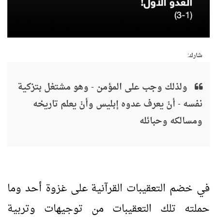
شارك:
ولذلك وجب على المؤمن - وهو مشتغل بتزكية
نفسه - أنْ يعرف عدوه إبليس وأنْ يعلم تاريخه
ومسالكه وحبائله
في خضم التعقيبات القرآنية على غزوة أحد وما
حملته تلك التعقيبات من توجيهات وتربية