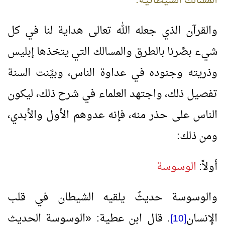
المسالك الشيطانية:
والقرآن الذي جعله الله تعالى هداية لنا في كل
شيء بصَّرنا بالطرق والمسالك التي يتخذها إبليس
وذريته وجنوده في عداوة الناس، وبيَّنت السنة
تفصيل ذلك، واجتهد العلماء في شرح ذلك، ليكون
الناس على حذر منه، فإنه عدوهم الأول والأبدي،
ومن ذلك:
أولاً:
الوسوسة
والوسوسة حديثٌ يلقيه الشيطان في قلب
الإنسان
. قال ابن عطية:
«
الوسوسة الحديث
[10]