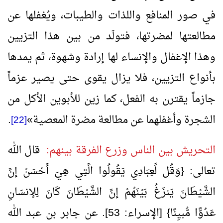
في صور المنافع واللذات والطيبات، ويُغفلها عن
مطالعتها لمضرتها، فتولَد من بين هذا التزيين
وهذا الإغفال والإنساء لها إرادة وشهوة، ثم يمدها
بأنواع التزيين، فلا يزال يقوى حتى يصير عزماً
جازماً يقترن به الفعل، كما زين للأبوين الأكل من
الشجرة وأغفلهما عن مطالعة مضرة المعصية
»
.
[22]
التحريش بين الناس وزرع الفرقة بينهم:
قال الله
تعالى: {وَقُل لِّعِبَادِي يَقُولُوا الَّتِي هِيَ أَحْسَنُ إنَّ
الشَّيْطَانَ يَنزَغُ بَيْنَهُمْ إنَّ الشَّيْطَانَ كَانَ لِلإنسَانِ
عَدُوًّا مُّبيِنًا} [الإسراء:
53
]. عن جابر بن عبد الله