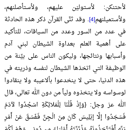
لأحتنكن: لأستوليَن عليهم، ولأستأصلنهم،
ولأستميلنهم
. وقد ثنَّى القرآن ذكر هذه الحادثة
[4]
في عدد من السور وعدد من السياقات، للتأكيد
على أهمية العلم بعداوة الشيطان لبني آدم
وأسبابها ونتائجها، وليكون الناس على بيِّنة من
الوظيفة التي اتخذها الشيطان لنفسه وذريته في
هذه الدنيا، حتى لا ينخدعوا بألاعيبه ولا ينقادوا
لوسواسه ولا يتخذوه ولياً من دون الله تعالى، قال
الله عز وجل: {وَإذْ قُلْنَا لِلْمَلائِكَةِ اسْجُدُوا لآدَمَ
فَسَجَدُوا إلَّا إبْلِيسَ كَانَ مِنَ الْـجِنِّ فَفَسَقَ عَنْ أَمْرِ
رَبِّهِ أَفَتَتَّخِذُونَهُ وَذُرِّيَّتَهُ أَوْلِيَاءَ مِن دُونِي وَهُمْ لَكُمْ