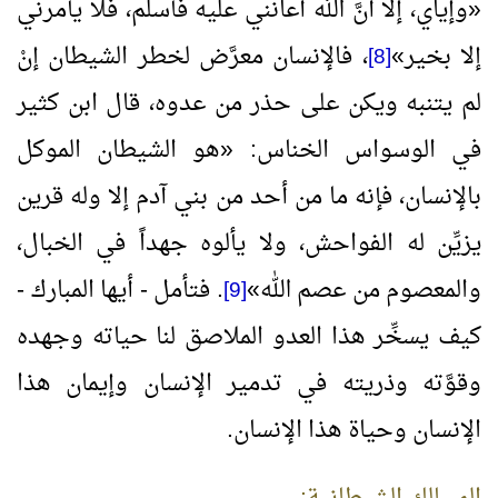
«
وإياي، إلا أنَّ الله أعانني عليه فأسلم، فلا يأمرني
إلا بخير
»
، فالإنسان معرَّض لخطر الشيطان إنْ
[8]
لم يتنبه ويكن على حذر من عدوه، قال ابن كثير
في الوسواس الخناس:
«
هو الشيطان الموكل
بالإنسان، فإنه ما من أحد من بني آدم إلا وله قرين
يزيِّن له الفواحش، ولا يألوه جهداً في الخبال،
والمعصوم من عصم الله
»
. فتأمل - أيها المبارك -
[9]
كيف يسخِّر هذا العدو الملاصق لنا حياته وجهده
وقوَّته وذريته في تدمير الإنسان وإيمان هذا
الإنسان وحياة هذا الإنسان.