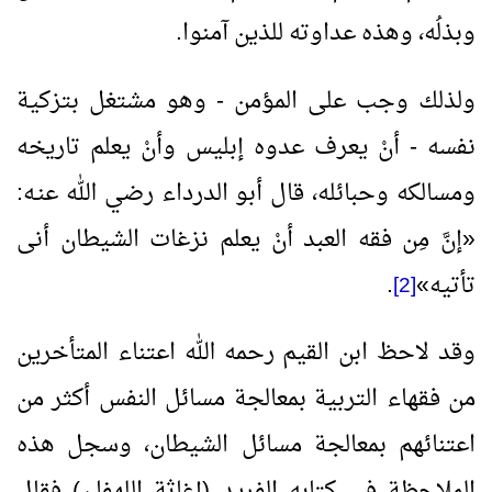
وبذلُه، وهذه عداوته للذين آمنوا.
ولذلك وجب على المؤمن - وهو مشتغل بتزكية
نفسه - أنْ يعرف عدوه إبليس وأنْ يعلم تاريخه
ومسالكه وحبائله، قال أبو الدرداء رضي الله عنـه:
«
إنَّ مِن فقه العبد أنْ يعلم نزغات الشيطان أنى
تأتيه
»
.
[2]
وقد لاحظ ابن القيم رحمه الله اعتناء المتأخرين
من فقهاء التربية بمعالجة مسائل النفس أكثر من
اعتنائهم بمعالجة مسائل الشيطان، وسجل هذه
الملاحظة في كتابه الفريد (إغاثة اللهفان) فقال