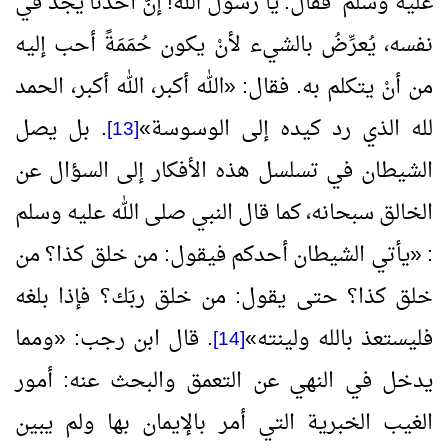
عليه وسلم فقال: يا رسول الله! إنَّ أحدنا يجد في
نفسه، يُعرِّضُ بالشيء لأنْ يكون حُمَمَةً أحب إليه
من أنْ يتكلم به. فقال:
«
الله أكبر، الله أكبر، الحمد
لله الذي رد كيده إلى الوسوسة
»
. بل يصل
[13]
الشيطان في تسلسل هذه الأفكار إلى السؤال عن
الخالق سبحانه، كما قال النبي صلى الله عليه وسلم
:
«
يأتي الشيطان أحدكم فيقول: من خلق كذا؟ من
خلق كذا؟ حتى يقول: من خلق ربَك؟ فإذا بلغه
فليستعذ بالله ولينته
»
. قال ابن رجب:
«
ومما
[14]
يدخل في النهي عن التعمق والبحث عنه: أمور
الغيب الخبرية التي أمر بالإيمان بها ولم يبين