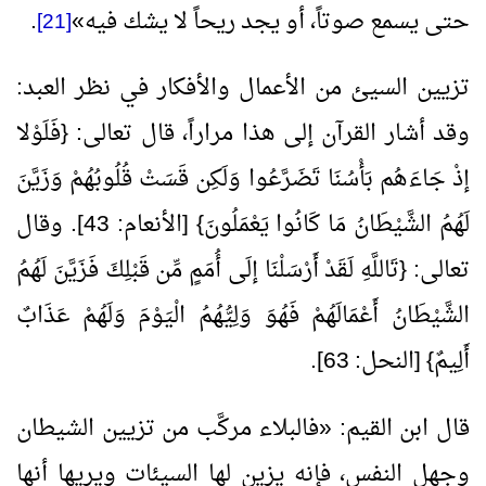
حتى يسمع صوتاً، أو يجد ريحاً لا يشك فيه
»
.
[21]
تزيين السيئ من الأعمال والأفكار في نظر العبد:
وقد أشار القرآن إلى هذا مراراً، قال تعالى: {فَلَوْلا
إذْ جَاءَهُم بَأْسُنَا تَضَرَّعُوا وَلَكِن قَسَتْ قُلُوبُهُمْ وَزَيَّنَ
لَهُمُ الشَّيْطَانُ مَا كَانُوا يَعْمَلُونَ} [الأنعام:
43
]. وقال
تعالى: {تَاللَّهِ لَقَدْ أَرْسَلْنَا إلَى أُمَمٍ مِّن قَبْلِكَ فَزَيَّنَ لَهُمُ
الشَّيْطَانُ أَعْمَالَهُمْ فَهُوَ وَلِيُّهُمُ الْيَوْمَ وَلَهُمْ عَذَابٌ
أَلِيمٌ} [النحل:
63
].
قال ابن القيم:
«
فالبلاء مركَّب من تزيين الشيطان
وجهل النفس، فإنه يزين لها السيئات ويريها أنها