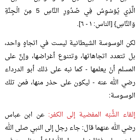
الَّذِي يُوَسْوِسُ فِي صُدُورِ النَّاسِ
5
مِنَ الْـجِنَّةِ
وَالنَّاسِ} [الناس: ١ - ٦].
لكن الوسوسة الشيطانية ليست في اتجاهٍ واحد،
بل تتعدد اتجاهاتها، وتتنوع أغراضها، وإنَّ على
المسلم أنْ يعلمها - كما نبه على ذلك أبو الدرداء
رضي الله عنه - ليكون على حذر منها، فمن تلك
الوسوسة:
إلقاء الشُّبَه المفضية إلى الكفر:
عن ابن عباس
رضي الله عنهما قال: جاء رجل إلى النبي صلى الله