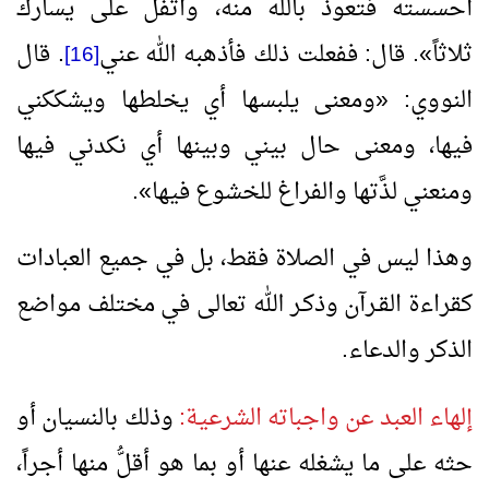
أحسسته فتعوذ بالله منه، واتفل على يسارك
ثلاثاً
»
. قال: ففعلت ذلك فأذهبه الله عني
. قال
[16]
النووي:
«
ومعنى يلبسها أي يخلطها ويشككني
فيها، ومعنى حال بيني وبينها أي نكدني فيها
ومنعني لذَّتها والفراغ للخشوع فيها
»
.
وهذا ليس في الصلاة فقط، بل في جميع العبادات
كقراءة القـرآن وذكـر الله تعالى في مختلف مواضع
الذكر والدعاء.
إلهاء العبد عن واجباته الشرعية:
وذلك بالنسيان أو
حثه على ما يشغله عنها أو بما هو أقلُّ منها أجراً،