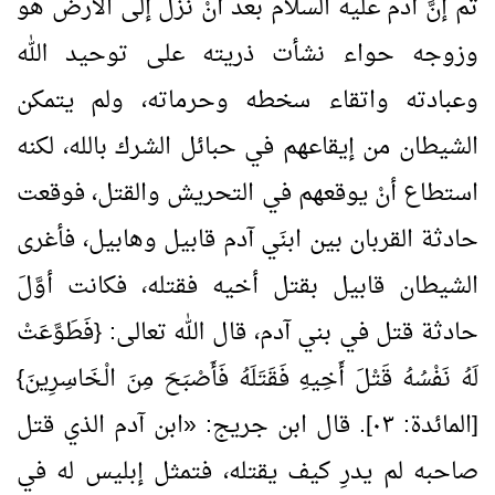
ثم إنَّ آدم عليه السلام بعد أنْ نزل إلى الأرض هو
وزوجه حواء نشأت ذريته على توحيد الله
وعبادته واتقاء سخطه وحرماته، ولم يتمكن
الشيطان من إيقاعهم في حبائل الشرك بالله، لكنه
استطاع أنْ يوقعهم في التحريش والقتل، فوقعت
حادثة القربان بين ابنَي آدم قابيل وهابيل، فأغرى
الشيطان قابيل بقتل أخيه فقتله، فكانت أوَّلَ
حادثة قتل في بني آدم، قال الله تعالى: {فَطَوَّعَتْ
لَهُ نَفْسُهُ قَتْلَ أَخِيهِ فَقَتَلَهُ فَأَصْبَحَ مِنَ الْـخَاسِرِينَ}
[المائدة: ٠٣]. قال ابن جريج:
«
ابن آدم الذي قتل
صاحبه لم يدرِ كيف يقتله، فتمثل إبليس له في