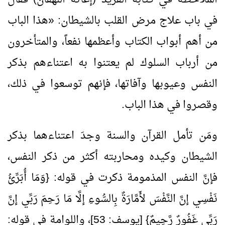
في باب علاج مرض القلب بالشيطان:
«
هذا الباب
من أهم أبواب الكتاب وأعظمها نفعاً، والمتأخرون
من أرباب السلوك لم يعتنوا به اعتناءهم بذكر
النفس وعيوبها وآفاتها، فإنهم توسعوا في ذلك،
وقصروا في هذا الباب.
ومَن تأمل القرآن والسنة وجدَ اعتناءهما بذكر
الشيطان وكيده ومحاربته أكثر من ذكر النفس،
فإنَّ النفس المذمومة ذكرت في قوله: {وَمَا أُبَرِّئُ
نَفْسِي إنَّ النَّفْسَ لأَمَّارَةٌ بِالسُّوءِ إلَّا مَا رَحِمَ رَبِّي إنَّ
رَبِّي غَفُورٌ رَّحِيمٌ} [يوسف:
53
]، واللوامة في قوله: