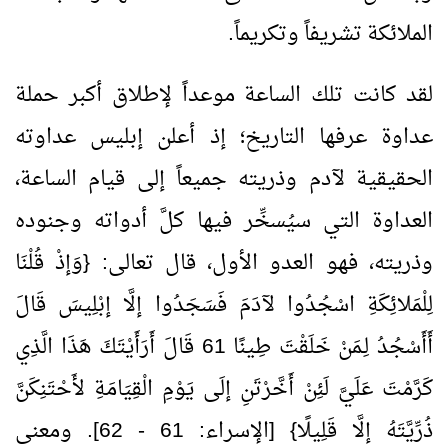
الملائكة تشريفاً وتكريماً.
لقد كانت تلك الساعة موعداً لإطلاق أكبر حملة
عداوة عرفها التاريخ؛ إذ أعلن إبليس عداوته
الحقيقية لآدم وذريته جميعاً إلى قيام الساعة،
العداوة التي سيُسخِّر فيها كلَّ أدواته وجنوده
وذريته، فهو العدو الأول، قال تعالى: {وَإذْ قُلْنَا
لِلْمَلائِكَةِ اسْجُدُوا لآدَمَ فَسَجَدُوا إلَّا إبْلِيسَ قَالَ
أَأَسْجُدُ لِـمَنْ خَلَقْتَ طِينًا
61
قَالَ أَرَأَيْتَكَ هَذَا الَّذِي
كَرَّمْتَ عَلَيَّ لَئِنْ أَخَّرْتَنِ إلَى يَوْمِ الْقِيَامَةِ لأَحْتَنِكَنَّ
ذُرِّيَّتَهُ إلَّا قَلِيلًا} [الإسراء:
61
-
62
]. ومعنى