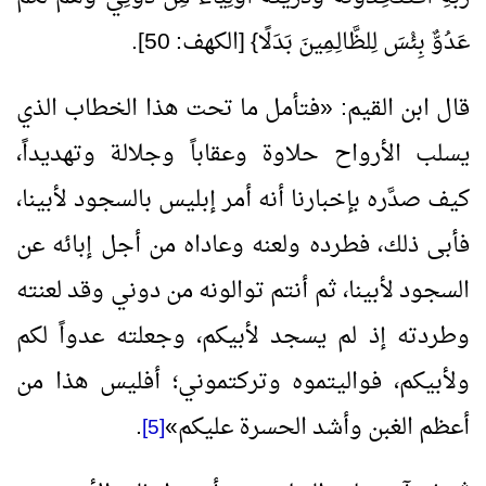
عَدُوٌّ بِئْسَ لِلظَّالِـمِينَ بَدَلًا} [الكهف:
50
].
قال ابن القيم:
«
فتأمل ما تحت هذا الخطاب الذي
يسلب الأرواح حلاوة وعقاباً وجلالة وتهديداً،
كيف صدَّره بإخبارنا أنه أمر إبليس بالسجود لأبينا،
فأبى ذلك، فطرده ولعنه وعاداه من أجل إبائه عن
السجود لأبينا، ثم أنتم توالونه من دوني وقد لعنته
وطردته إذ لم يسجد لأبيكم، وجعلته عدواً لكم
ولأبيكم، فواليتموه وتركتموني؛ أفليس هذا من
أعظم الغبن وأشد الحسرة عليكم
»
.
[5]