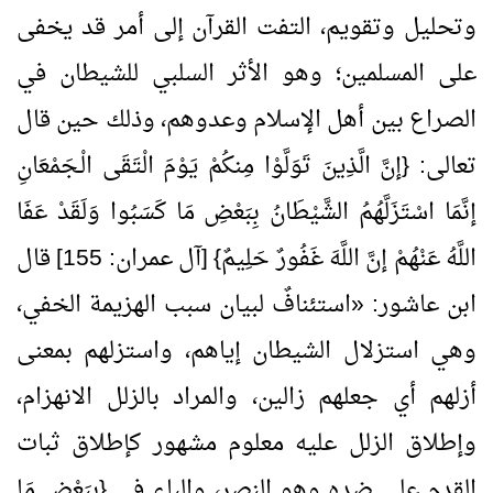
وتحليل وتقويم، التفت القرآن إلى أمر قد يخفى
على المسلمين؛ وهو الأثر السلبي للشيطان في
الصراع بين أهل الإسلام وعدوهم، وذلك حين قال
تعالى: {إنَّ الَّذِينَ تَوَلَّوْا مِنكُمْ يَوْمَ الْتَقَى الْـجَمْعَانِ
إنَّمَا اسْتَزَلَّهُمُ الشَّيْطَانُ بِبَعْضِ مَا كَسَبُوا وَلَقَدْ عَفَا
اللَّهُ عَنْهُمْ إنَّ اللَّهَ غَفُورٌ حَلِيمٌ} [آل عمران:
155
] قال
ابن عاشور:
«
استئنافٌ لبيان سبب الهزيمة الخفي،
وهي استزلال الشيطان إياهم، واستزلهم بمعنى
أزلهم أي جعلهم زالين، والمراد بالزلل الانهزام،
وإطلاق الزلل عليه معلوم مشهور كإطلاق ثبات
القدم على ضده وهو النصر، والباء في {بِبَعْضِ مَا