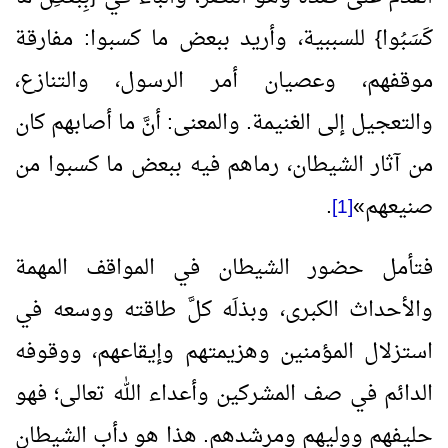
كَسَبُوا} للسببية، وأريد ببعض ما كسبوا: مفارقة
موقفهم، وعصيان أمر الرسول، والتنازع،
والتعجيل إلى الغنيمة. والمعنى: أنَّ ما أصابهم كان
من آثار الشيطان، رماهم فيه ببعض ما كسبوا من
صنيعهم
»
.
[1]
فتأمل حضور الشيطان في المواقف المهمة
والأحداث الكبرى، وبذلَه كلَّ طاقته ووسعه في
استزلال المؤمنين وهزيمتهم وإيقاعهم، ووقوفه
الدائم في صف المشركين وأعداء الله تعالى؛ فهو
حليفهم ووليهم ومرشدهم. هذا هو دأب الشيطان