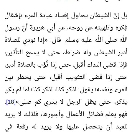
بل إنَّ الشيطان يحاول إفساد عبادة المرء بإشغال
فِكره وتلهيته عن روحه، عن أبي هريرة أنَّ رسول
الله صلى الله عليه وسلم قال:
«
إذا نودي للصلاة
أدبر الشيطان وله ضراط، حتى لا يسمع التأذين،
فإذا قضى النداء أقبل، حتى إذا ثُوِّب بالصلاة أدبر،
حتى إذا قضى التثويب أقبل، حتى يخطر بين
المرء ونفسه؛ يقول: اذكر كذا، اذكر كذا؛ لما لم يكن
يذكر، حتى يظل الرجل لا يدري كم صلى
»
.
[18]
فهو يعلم فضائل الأعمال وأجورها، فلذلك لا يريد
للعبد أنْ يتحصل عليها ولا يريد له رفعة في