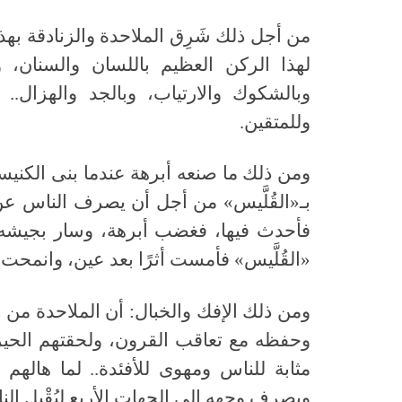
من أجل ذلك شَرِق الملاحدة والزنادقة بهذه
لهذا الركن العظيم باللسان والسنان، و
وبالشكوك والارتياب، وبالجد والهزال..
وللمتقين.
ومن ذلك ما صنعه أبرهة عندما بنى الكنيس
بـ«القُلَّيس» من أجل أن يصرف الناس ع
فأحدث فيها، فغضب أبرهة، وسار بجيشه ليه
«القُلَّيس» فأمست أثرًا بعد عين، وانمحت
ومن ذلك الإفك والخبال: أن الملاحدة من ا
وحفظه مع تعاقب القرون، ولحقتهم الحيرة
مثابة للناس ومهوى للأفئدة.. لما هالهم
ويصرف وجهه إلى الجهات الأربع ليُقْبِل ال