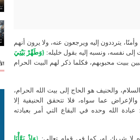
منًا، يترددون إليه ويرجعون عنه، ولا يرون أنهم
 إلى نفسه، ونسبه إليه بقول خليله:
{وَطَهِّرْ بَيْتِيَ
ين ببيت محبوبهم، فكلما ذكر لهم البيت الحرام
ال
السلام، والحنيف هو الحاج إلى بيت الله الحرام،
، والإعراض عما سواه، فلا تتحقق الحنيفية إلا
عبادة الله وحده في البقاع التي أمر بعبادته
ه لا شريك له، كما في قوله تعالى:
{
وَإذْ بَوَّأْنَا