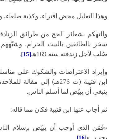
وهذا التعليل محض افتراء، وكذبة صلعاء، 
والتهكم بشعائر الحج من طرائق الزنادق
سخر بالطائفين بالبيت الحرام، وشبّههم ب
صُلب لأجل زندقته سنه 169هـ
.
[15]
وإيراد الاعتراضات والشكوك على مناسك 
ابن قتيبة (ت 276هـ) إلى مق
ينبغي أن يبيّض لما أسلم الناس.
ثم أجاب عنها ابن قتيبة فكان مما قاله:
«فَمَن الذي أوجب أن يبيّض بإسلام الن
يجب...»
.
[16]