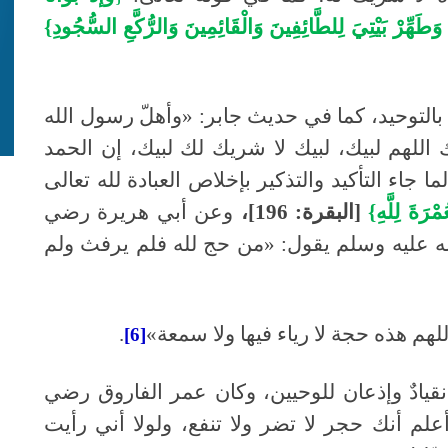
طَهِّرْ بَيْتِيَ لِلطَّائِفِينَ وَالْقَائِمِينَ وَالرُّكَّعِ السُّجُودِ}
 بالتوحيد، كما في حديث جابر: «وأهلّ رسول الله
 اللهم لبيك، لبيك لا شريك لك لبيك، إن الحمد
ما جاء التأكيد والتذكير بإخلاص العبادة لله تعالى
ُمْرَةَ لِلَّهِ}
[البقرة: 196]،
وعن أبي هريرة رضي
ه عليه وسلم يقول: «من حج لله فلم يرفث ولم
لهم هذه حجة لا رياء فيها ولا سمعة»
.
[6]
قيادٌ وإذعان للوحيين، وكان عمر الفاروق رضي
علم أنك حجر لا تضر ولا تنفع، ولولا أني رأيت