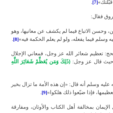
بّلتك»
.
[7]
روق فقال:
، وحسن الاتباع فيما لم يكشف عن معانيها، وهو
ه وسلم فيما يفعله، ولو لم يعلم الحكمة فيه»
.
[8]
حج: تعظيم شعائر الله عز وجل، فمعاني الإجلال
، حيث قال عز وجل:
{ذَلِكَ وَمَن يُعَظِّمْ شَعَائِرَ اللَّهِ
ليه وسلم أنه قال: «إن هذه الأمة ما تزال بخير
ظيمها، فإذا ضيّعوا ذلك هلكوا»
.
[9]
لإيمان بمخالفة أهل الكتاب والأوثان، ومفارقة