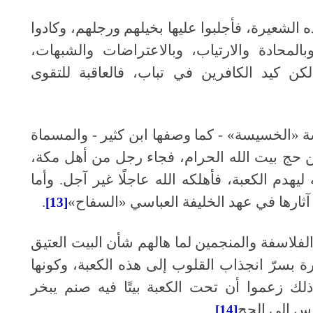
 الشعيرة، فأجلبوا عليها بخيلهم ورجلهم، وكادوا
بالمحادة والارتياب، وبالاعتراضات والشبهات،
 لكن كيد الكافرين في تباب، فالعاقبة للتقوى
ة «الخسيسة» - كما وصفها ابن كثير - والمسماة
ن حج بيت الله الحرام، فجاء رجل من أهل مكة،
دم الكعبة، فأهلكه الله عاجلًا غير آجل. وأما
 آثارها في عهد الخليفة العباسي «السفاح»
.
[13]
لفلاسفة والمنجمين لما هالهم شأن البيت العتيق
 بسرّ انجذاب القلوب إلى هذه الكعبة، وكونها
 ذلك زعموا أن تحت الكعبة بيتًا فيه صنم يبخر
ناس إلى الحج
.
[14]