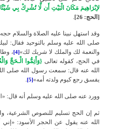
لإبْرَاهِيمَ مَكَانَ الْبَيْتِ أَن لَّا تُشْرِكْ بِي شَيْئًا وَ
[الحج: 26]
.
وقد استهل نبينا عليه الصلاة والسلام حجه
صلى الله عليه وسلم بالتوحيد فقال: لبيك
والنعمة لك والملك لا شريك لك»
، وطال
[4]
في الحج، كقوله تعالى
{وَأَتِمُّوا الْـحَجَّ وَالْع
الله عنه قال: سمعت رسول الله صلى الل
يفسق رجع كيوم ولدته أمه»
.
[5]
وورد عنه صلى الله عليه وسلم أنه قال: «ال
ثم إن الحج تسليم للنصوص الشرعية، وان
الله عنه يقول عن الحجر الأسود: «إني أ