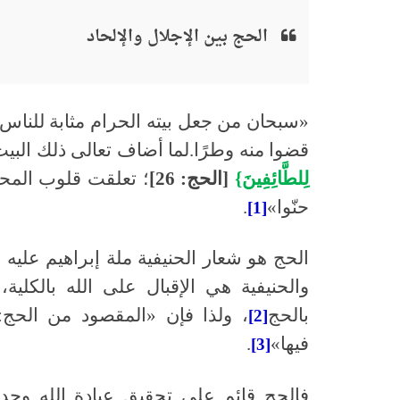
الحج بين الإجلال والإلحاد
«سبحان من جعل بيته الحرام مثابة للناس وأ
قضوا منه وطرًا.لما أضاف تعالى ذلك البيت
لِلطَّائِفِينَ}
[الحج: 26]
؛ تعلقت قلوب المحب
حنّوا»
.
[1]
الحج هو شعار الحنيفية ملة إبراهيم عليه 
والحنيفية هي الإقبال على الله بالكلية
بالحج
، ولذا فإن «المقصود من الحج: 
[2]
فيها»
.
[3]
فالحج قائم على تحقيق عبادة الله وحد