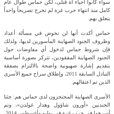
سواء كانوا أحياء أة قتلى، لكن حماس طوال عام
كامل منذ انتهاء حرب غزة لم تخرج تصريحاً واحداً
يتعلق بهم
.
حماس أكدت أنها لن تخوض في مسألة أعداد
وظروف الجنود الصهاينة المأسورين لديها، ولذلك
فإن شروط حماس لدخول أي مفاوضات حول
الجنود الصهاينة المفقودين، تتركز بصورة أساسية
بتقديم إشارة صهيونية واضحة بالالتزام بصفقة
التبادل السابقة
2011
، وإطلاق سراح جميع الأسرى
الذين تم اعتقالهم
.
الأسرى الصهاينة المحتجزون لدى حماس هم
:
جثتا
الجنديين
«
أورون شاؤول وهدار غولدن
»
، وتم
أسرهما في حرب غزة في يوليو وأغسطس
2014
،