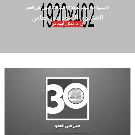
الرئيسية
ارشيف المجلة
العدد 339
عين على العدو
الصندوق الأسود لدى حماس
د. عدنان أبوعامر