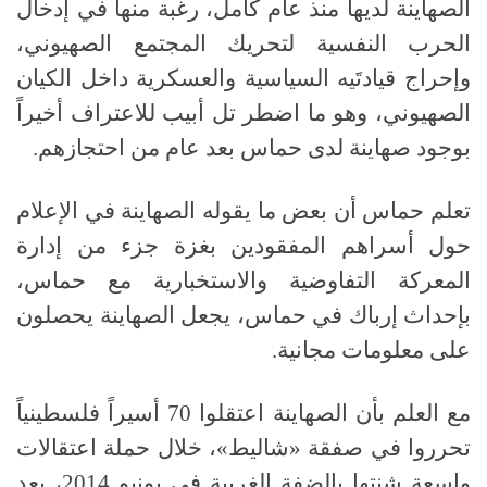
الصهاينة لديها منذ عام كامل، رغبة منها في إدخال
الحرب النفسية لتحريك المجتمع الصهيوني،
وإحراج قيادتَيه السياسية والعسكرية داخل الكيان
الصهيوني، وهو ما اضطر تل أبيب للاعتراف أخيراً
بوجود صهاينة لدى حماس بعد عام من احتجازهم
.
تعلم حماس أن بعض ما يقوله الصهاينة في الإعلام
حول أسراهم المفقودين بغزة جزء من إدارة
المعركة التفاوضية والاستخبارية مع حماس،
بإحداث إرباك في حماس، يجعل الصهاينة يحصلون
على معلومات مجانية
.
مع العلم بأن الصهاينة اعتقلوا
70
أسيراً فلسطينياً
تحرروا في صفقة
«
شاليط
»
، خلال حملة اعتقالات
واسعة شنتها بالضفة الغربية في يونيو
2014
، بعد