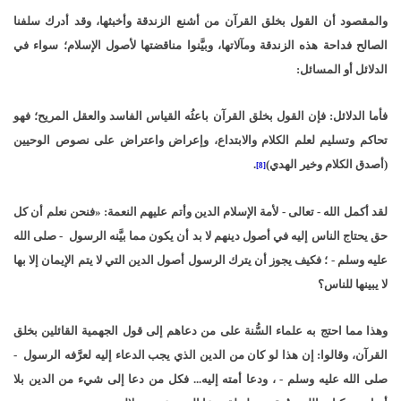
والمقصود أن القول بخلق القرآن من أشنع الزندقة وأخبثها، وقد أدرك سلفنا
الصالح فداحة هذه الزندقة ومآلاتها، وبيَّنوا مناقضتها لأصول الإسلام؛ سواء في
الدلائل أو المسائل:
فأما الدلائل: فإن القول بخلق القرآن باعثُه القياس الفاسد والعقل المريح؛ فهو
تحاكم وتسليم لعلم الكلام والابتداع، وإعراض واعتراض على نصوص الوحيين
(أصدق الكلام وخير الهدي)
.
[8]
لقد أكمل الله - تعالى - لأمة الإسلام الدين وأتم عليهم النعمة: «فنحن نعلم أن كل
حق يحتاج الناس إليه في أصول دينهم لا بد أن يكون مما بيَّنه الرسول - صلى الله
عليه وسلم - ؛ فكيف يجوز أن يترك الرسول أصول الدين التي لا يتم الإيمان إلا بها
لا يبينها للناس؟
وهذا مما احتج به علماء السُّنة على من دعاهم إلى قول الجهمية القائلين بخلق
القرآن، وقالوا: إن هذا لو كان من الدين الذي يجب الدعاء إليه لعرَّفه الرسول -
صلى الله عليه وسلم - ، ودعا أمته إليه... فكل من دعا إلى شيء من الدين بلا