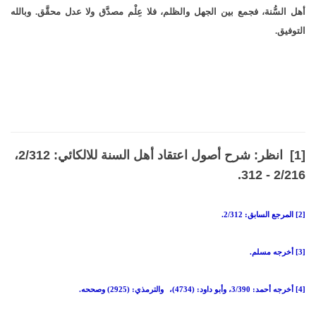
أهل السُّنة، فجمع بين الجهل والظلم، فلا عِلْم مصدَّق ولا عدل محقَّق. وبالله
التوفيق.
[1] انظر: شرح أصول اعتقاد أهل السنة للالكائي: 2/312،
2/216 - 312.
[2] المرجع السابق: 2/312.
[3] أخرجه مسلم.
[4] أخرجه أحمد: 3/390، وأبو داود: (4734)،
والترمذي: (2925) وصححه.