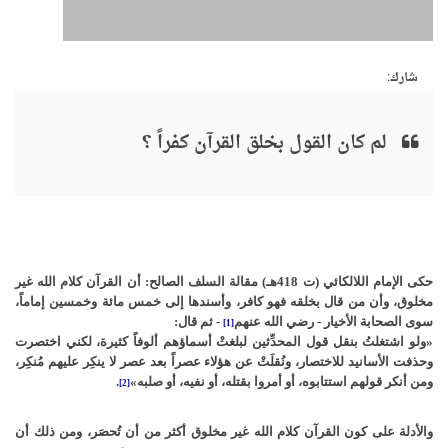
شارك:
لم كان القول بخلق القرآن كفراً ؟
حكى الإمام اللالكائي (ت 418هـ) مقالة السلف الصالح: أن القرآن كلام الله غير
مخلوق، وأن من قال بخلقه فهو كافر، وأسندها إلى خمس مائة وخمسين إماماً،
سوى الصحابة الأخيار - رضي الله عنهم
- ثم قال:
[1]
«ولو اشتغلتُ بنقل قول المحدِّثين لبلغتْ أسماؤهم ألوفاً كثيرة، لكني اختصرت
وحذفت الأسانيد للاختصار، ونُقلَتْ عن هؤلاء عصراً بعد عصر لا ينكِر عليهم مُنكِر،
ومن أنكر قولهم استتابوه، أو أمروا بقتله، أو نفيه، أو صلبه»
.
[2]
والأدلة على كون القرآن كلام الله غير مخلوق أكثر من أن تُحصَر، ومن ذلك أن