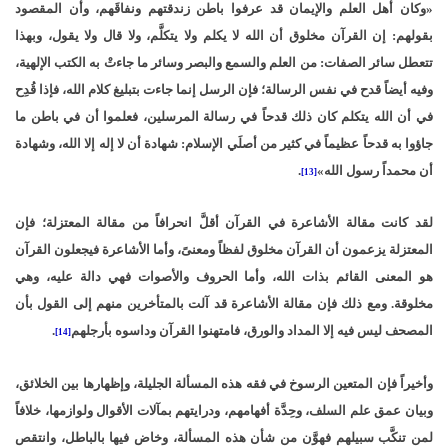
«وكان أهل العلم والإيمان قد عرفوا باطن زندقتهم ونفاقَهم، وأن المقصود
بقولهم: إن القرآن مخلوق أن الله لا يكلم ولا يتكلَّم، ولا قال ولا يقول، وبهذا
تتعطل سائر الصفات: من العلم والسمع والبصر وسائر ما جاءتْ به الكتب الإلهية،
وفيه أيضاً قدح في نفس الرسالة؛ فإن الرسل إنما جاءت بتبليغ كلام الله، فإذا قُدِح
في أن الله يتكلم كان ذلك قدحاً في رسالة المرسلين، فعلموا أن في باطن ما
جاؤوا به قدحاً عظيماً في كثير من أصلَي الإسلام: شهادة أن لا إله إلا الله، وشهادة
أن محمداً رسول الله»
.
[13]
لقد كانت مقالة الأشاعرة في القرآن أقلَّ انحرافاً من مقالة المعتزلة؛ فإن
المعتزلة يزعمون أن القرآن مخلوق لفظاً ومعنىً، وأما الأشاعرة فيجعلون القرآن
هو المعنى القائم بذات الله، وأما الحروف والأصوات فهي دالة عليه، وهي
مخلوقة. ومع ذلك فإن مقالة الأشاعرة قد آلت بالمتأخرين منهم إلى القول بأن
المصحف ليس فيه إلا المداد والورق، فامتهنوا القرآن وداسوه بأرجلهم
.
[14]
وأخيراً فإن المتعين الرسوخ في فقه هذه المسألة الجليلة، وإظهارها بين الخلائق،
وبيان عمق علم السلف، وحِدَّة أفهامهم، ودرايتهم بمآلات الأقوال ولوازمها، خلافاً
لمن تنكَّب سبيلهم فهوَّن من شأن هذه المسألة، وخاض فيها بالباطل، وانتقص