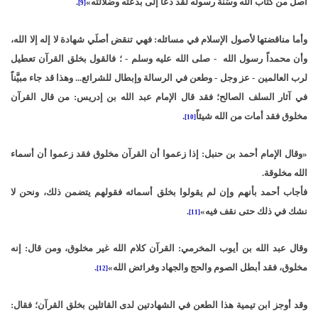
أصل من كتاب الله وسُنة رسوله لقد دعا إلى بدعته وضلالته»
.
[9]
وأما مناقضتها لأصول الإسلام في مسائله: فهي تنقض أصلَي شهادة لا إله إلا الله،
وأن محمداً رسول الله - صلى الله عليه وسلم - ؛ فالقول بخلق القرآن تعطيل
لرب العالمين - عز وجل - وطعن في الرسالة وإبطال للشرائع... وهذا قد جاء مبيَّناً
في آثار السلف الصالح؛ فقد قال الإمام عبد الله بن إدريس: من قال القرآن
مخلوق فقد أمات من الله شيئاً
.
[10]
«وقال الإمام أحمد بن حنبل: إذا زعموا أن القرآن مخلوق فقد زعموا أن أسماء
الله مخلوقة.
فأجاب أحمد بأنهم وإن لم يقولوا بخلق أسمائه فقولهم يتضمن ذلك، ونحن لا
نشك في ذلك حتى نقف فيه»
.
[11]
وقال عبد الله بن أيوب المخرمي: القرآن كلام الله غير مخلوق، ومن قال: إنه
مخلوق، فقد أبطل الصوم والحج والجهاد وفرائض الله»
.
[12]
وقد أوجز ابن تيمية هذا الطعن في الشهادتين لدى القائلين بخلق القرآن؛ فقال: