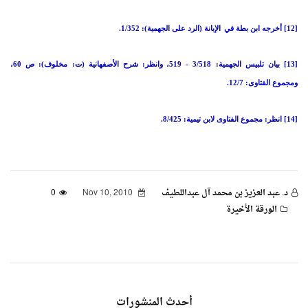
[12] أخرجه ابن بطة في
الإبانة (الرد على الجهمية): 1/352.
[13] بيان تلبيس الجهمية: 3/518 - 519،
وانظر: شرح الأصفهانية (ت: مخلوف): ص 60،
ومجموع الفتاوى: 12/7.
[14] انظر: مجموع الفتاوى لابن تيمية: 8/425.
د. عبد العزيز بن محمد آل عبداللطيف
Nov 10, 2010
0
الورقة الأخيرة
أحدث المنشورات