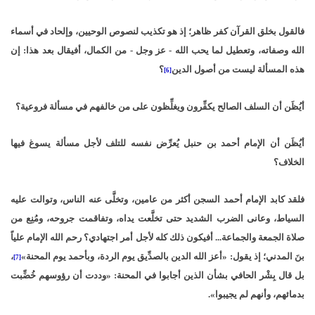
فالقول بخلق القرآن كفر ظاهر؛ إذ هو تكذيب لنصوص الوحيين، وإلحاد في أسماء
الله وصفاته، وتعطيل لما يحب الله - عز وجل - من الكمال، أفيقال بعد هذا: إن
هذه المسألة ليست من أصول الدين
؟
[6]
أيُظَن أن السلف الصالح يكفِّرون ويغلِّظون على من خالفهم في مسألة فروعية؟
أيُظَن أن الإمام أحمد بن حنبل يُعرِّض نفسه للتلف لأجل مسألة يسوغ فيها
الخلاف؟
فلقد كابد الإمام أحمد السجن أكثر من عامين، وتخلَّى عنه الناس، وتوالت عليه
السياط، وعانى الضرب الشديد حتى تخلَّعت يداه، وتفاقمت جروحه، ومُنِع من
صلاة الجمعة والجماعة... أفيكون ذلك كله لأجل أمر اجتهادي؟ رحم الله الإمام علياً
بنَ المدني؛ إذ يقول: «أعز الله الدين بالصدِّيق يوم الردة، وبأحمد يوم المحنة»
،
[7]
بل قال بِشْر الحافي بشأن الذين أجابوا في المحنة: «وددت أن رؤوسهم خُضِّبت
بدمائهم، وأنهم لم يجيبوا».