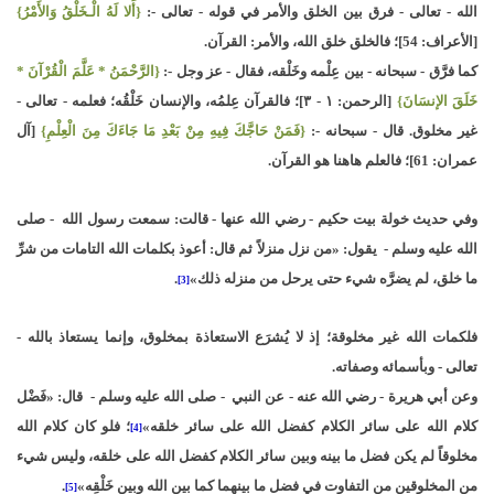
الله - تعالى - فرق بين الخلق والأمر في قوله - تعالى -:
{أَلا لَهُ الْـخَلْقُ وَالأَمْرُ}
[الأعراف: 54]؛ فالخلق خلق الله، والأمر: القرآن.
كما فرَّق - سبحانه - بين عِلْمه وخَلْقه، فقال - عز وجل -:
{الرَّحْمَنُ * عَلَّمَ الْقُرْآنَ *
خَلَقَ الإنسَانَ}
[الرحمن: ١ - ٣]؛ فالقرآن عِلمُه، والإنسان خَلْقُه؛ فعلمه - تعالى -
غير مخلوق. قال - سبحانه -:
{فَمَنْ حَاجَّكَ فِيهِ مِنْ بَعْدِ مَا جَاءَكَ مِنَ الْعِلْمِ}
[آل
عمران: 61]؛ فالعلم هاهنا هو القرآن.
وفي حديث خولة بيت حكيم - رضي الله عنها - قالت: سمعت رسول الله - صلى
الله عليه وسلم - يقول: «من نزل منزلاً ثم قال: أعوذ بكلمات الله التامات من شرِّ
ما خلق، لم يضرَّه شيء حتى يرحل من منزله ذلك»
.
[3]
فلكمات الله غير مخلوقة؛ إذ لا يُشرَع الاستعاذة بمخلوق، وإنما يستعاذ بالله -
تعالى - وبأسمائه وصفاته.
وعن أبي هريرة - رضي الله عنه - عن النبي - صلى الله عليه وسلم - قال: «فَضْل
كلام الله على سائر الكلام كفضل الله على سائر خلقه»
؛ فلو كان كلام الله
[4]
مخلوقاً لم يكن فضل ما بينه وبين سائر الكلام كفضل الله على خلقه، وليس شيء
من المخلوقين من التفاوت في فضل ما بينهما كما بين الله وبين خَلْقِه»
.
[5]