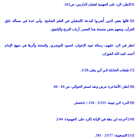
[5]انظر: الرد على الجهمية لعثمان الدارمي: ص162.
[6] قالها بعض الذين أُشربوا البدعة كالمقبلي في العلم الشامخ، وأبي غدة
في مسألة خلق
القرآن، وتبعهم بعض متسننة هذا العصر، أرباب الترنح والتلفيق.
انظر في الرد عليهم: رسالة تنبيه الإخوان، لحمود التويجري، والمحنة وأثرها في منهج الإمام
أحمد، لعبد الله الفوزان.
[7] طبقات الحنابلة لابن أبي يعلى:1/28.
[8] انظر: الأشاعرة عرض ونقد لسفر الحوالي: ص 64 - 66.
[9] الدرء
لابن تيمية: 1/233 - 234 = باختصار.
[10] أخرجه ابن بطة في الإبانة (الرد على
الجهمية): 2/44.
[11] التسعينية: 2/577 - 581.