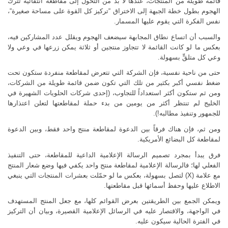
قائمة طويلة من المنتجات، عندها لا بد من التحول إلى مقاطعة انتقائية تترك
الهجوم بطول خطة الجبهة إلى الاختراق “تركيز كل القوة على مساحة صغيرة“،
نفس الفكرة التي يقوم عليها المسمار.
والسبب أن اتساع نطاق المجابهة سيضعف الهجوم ويقلل عدد المشاركين فيه،
بعكس ما لو كانت القائمة لا تتجاوز منتجين أو ثلاثة يمكن زرعها في وعي ولا
وعي كل متلقٍّ بسهولة.
حتى من ناحية نفسية، فإن الشركة التي تتعرض لمقاطعة منفردة ستكون تحت
ضغط نفسي أكبر بكثير من تلك التي تكون ضمن قائمة طويلة من الشركات،
ومن ثم ستكون أكثر استعداداً للتجاوب، (إحدى شركات الحلويات الشهيرة في
الخليج لم تنتظر أكثر من يومين من بدء حملة لمقاطعتها لتعلن اعتذارها
للجمهور وتنفيذ مطالبه!).
ومن ثم، فإن هناك فرقاً بين الدعوة لمقاطعة منتج واحد فقط، وبين الدعوة
لمقاطعة كل البضائع الأمريكية.
فرق يبدأ بمجرد تصميم الرسالة الإعلامية الداعية للمقاطعة، حتى التنفيذ
الفعلي لها؛ فالرسالة الإعلامية لمقاطعة منتج واحد يكفي فيها وضع شعار المنتج
مع علامة (
X
) لتصل بسهولة، بعكس ما لو حمّلت بعشرات المنتجات التي ينبغي
الاطلاع عليها وحفظ أسمائها قبل مقاطعتها.
ويمكن الجمع بين الطريقتين بعرض القوائم كلها، مع جعل المنتج المستهدف
في الواجهة، والاقتصار عليه في الرسائل الإعلامية القصيرة، وبيان أن التركيز
في الفترة الحالية سيكون عليه.