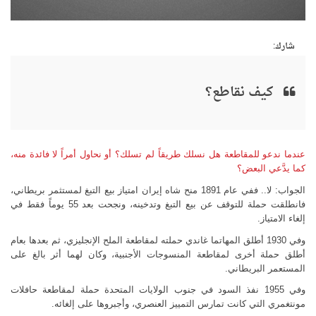
شارك:
كيف نقاطع؟
عندما ندعو للمقاطعة هل نسلك طريقاً لم تسلك؟ أو نحاول أمراً لا فائدة منه،
كما يدَّعي البعض؟
الجواب: لا.. ففي عام 1891 منح شاه إيران امتياز بيع التبغ لمستثمر بريطاني،
فانطلقت حملة للتوقف عن بيع التبغ وتدخينه، ونجحت بعد 55 يوماً فقط في
إلغاء الامتياز.
وفي 1930 أطلق المهاتما غاندي حملته لمقاطعة الملح الإنجليزي، ثم بعدها بعام
أطلق حملة أخرى لمقاطعة المنسوجات الأجنبية، وكان لهما أثر بالغ على
المستعمر البريطاني.
وفي 1955 نفذ السود في جنوب الولايات المتحدة حملة لمقاطعة حافلات
مونتغمري التي كانت تمارس التمييز العنصري، وأجبروها على إلغائه.