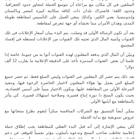
المتلقين في كل مكان، مع مراعاة أن تتوسع الحملة لتتجاوز حدود الجغرافيا،
وحدود اللغة؛ فاشتراك بلدان ذات كثافة سكانية كبيرة كمصر وباكستان
وإندونيسيا، يعني الكثير، وكذلك ينبغي العمل على التأسيس لمقاطعة طويلة
المدى، وهذان الأمران مما تخشاه أي جهة تتعرض لمقاطعة.
بعد أن تكون الرسالة الأولى قد وصلت، يتم البدء ببيان أسعار الإعلانات في تلك
القنوات وكمية المال الذي تجنيه تلك القنوات من الإعلانات لتستغله في إفساد
المجتمع.
ويبيّن أن المال الذي يدفعه المعلنون لهذه القنوات أتوا به من جيوبنا، خاصة إذا
علمنا أن بعض القنوات المدمرة تأخذ على الدقيقة الإعلانية ما يقارب 12 ألف
دولار!
بعد ذلك يتم حصر كل المعلنين عبر القنوات وليس السلع فقط، ثم حصر جميع
السلع التي يعمل بها هؤلاء المعلنون لاختيار الخاصرة الرخوة فيها، وتنفيذ
المرحلة الأولى من المقاطعة عليها، ويكون الاختيار مبنياً على أسس اقتصادية،
بحيث يكون المنتج ذا دورة إنتاج قصيرة، وصلاحية استهلاك قصيرة.. كي يتأثر
بالمقاطعة مع أيامها الأولى.
يمكن أيضاً التنسيق مع الشركات المنافسة مبكراً لتقوم بطرح منتجاتها مع
عروض تسويقية مع بداية الحملة.
لكن ينبغي الإشارة إلى أنه قبل البدء الفعلي للمقاطعة يجب إطلاق حملة
إعلامية تخاطب صاحب المنتج وتدعوه بأسلوب مؤثر نفسياً للتوقف عن دعم
القناة بإعلاناته، ثم إرسال رسائل إعلامية أخرى تحذره من أن عدم تجاوبه