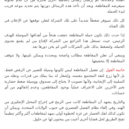
سيعرضه للمقاطعة، وبعد أن تأخذ هذه الرسائل دورتها يتم تحديد موعد قريب
لبدء الحملة.
كل ذلك سيوفر ضغطاً شديداً على تلك الشركة لتعلن توقفها عن الإعلان في
تلك القناة.
إذا حدث ذلك تكون حملة المقاطعة حققت هدفاً من أهدافها الموصلة للهدف
الرئيس، حيث تستغل هذا التراجع من الشركة لإقناع من لم يقتنع بجدوى
الحملة، ولتضغط بذلك على الشركات التي لم يحن دورها بعد.
وينبغي أن تعلن المقاطعة مطالب واضحة ومحددة ويمكن تلبيتها، ولا تتوقف
المقاطعة إلا بتحقيقها.
خاتمة القول:
إن تفعيل المقاطعة ليس لكونها وسيلة للتعبير عن الرفض فقط،
بل لأنها زرع لثقة المجتمع بنفسه، وإشعار له بما يملك من قدرات، ونقله من
السلبية إلى الإيجابية، ولأنها تصويت لا يحتاج إلى صندوق، ووسيلة ضغط حضارية
تجبر الآخرين على الاعتراف عملياً بوجود المقاطعين، وعدم إغفالهم من أي
حسابات.
والتاريخ يشهد أن المقاطعة كانت سن الرمح في إخراج المحتل الإنجليزي من
الهند، وفي إلغاء نظام الفصل العنصري في جنوب الولايات المتحدة. ويمكن أن
تكون كذلك لفك الحصار عن غزة كخطوة أولى تمهد لمقاطعات أكبر وأكثر تنظيماً
تفتح الطريق لحل قضايا أخرى أعيت من يبحثون لها عن حلول.