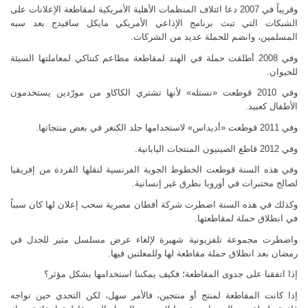
وقريباً في 2007 دعا ائتلاف المنظمات الأهلية الأمريكية لمقاطعة الإعلانات على
الشبكات التي تبث برنامج الإذاعي الأمريكي مايكل سافيدج بعد سبه
المسلمين، وانضم للحملة عديد من الشركات.
وفي 2008 أطلقت حملة في الهند لمقاطعة مطاعم كنتاكي لمعاملتها السيئة
للحيوان.
وفي 2010 قوطعت «نستله» لأنها تشتري الكاكاو من مورّدين يستخدمون
الأطفال كعبيد.
وفي 2011 قوطعت «أديداس» لاستخدامها جلد الكنغر في بعض منتجاتها.
وفي 2012 قاطع الصينيون المنتجات اليابانية.
وفي هذه السنة قوطعت الخطوط الجوية الفرنسية لنقلها القردة من إفريقيا
لصالح مختبرات في أوروبا بطرق غير إنسانية.
وكذلك في هذه السنة اضطرت شركة أقطان مصرية سحب إعلان لها كان سبباً
في انطلاق حملة لمقاطعتها.
واضطرت مجموعة تلفزيونية شهيرة لإلغاء عرض مسلسل مثير للجدل في
رمضان بعد انطلاق حملة مقاطعة لها وللمعلنين فيها.
إذا اتفقنا على جدوى المقاطعة؛ فكيف يمكننا استخدامها بشكل مؤثر؟
إذا كانت المقاطعة لمنتج أو منتجين، فالأمر سهل، لكن التحدي حين تواجه