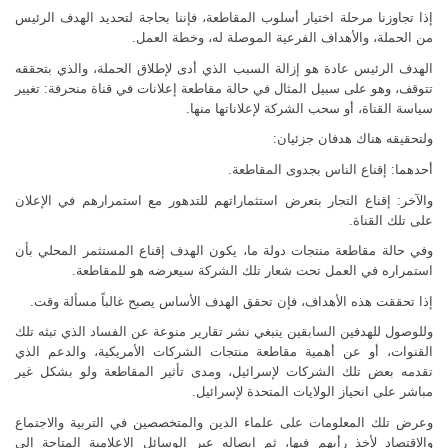
إذا تجاوزنا مرحلة اختيار أسلوب المقاطعة، فإننا بحاجة لتحديد الهدف الرئيس
من الحملة، والأهداف الفرعية الموصلة له، وخطة العمل.
الهدف الرئيس عادة هو إزالة السبب الذي أدى لإطلاق الحملة، والذي بتحققه
تتوقف، وهو على سبيل المثال في حالة مقاطعة إعلانات في قناة منحرفة: تغيير
سياسة القناة، أو سحب الشركة لإعلاناتها منها.
ولتحقيقه هناك هدفان جزئيان:
أحدهما: إقناع الناس بجدوى المقاطعة.
والآخر: إقناع التجار بتعرض استثماراتهم للتدهور مع استمرارهم في الإعلان
على تلك القناة.
وفي حالة مقاطعة منتجات دولة ما، يكون الهدف إقناع المستثمر المحلي بأن
استمراره في العمل تحت شعار تلك الشركة سيعرضه هو للمقاطعة.
إذا تحققت هذه الأهداف، فإن تحقق الهدف الأساس يصبح غالباً مسألة وقت.
وللوصول للهدفين السابقين ينبغي نشر تقارير منوعة عن الفساد الذي تبثه تلك
القنوات، أو عن أهمية مقاطعة منتجات الشركات الأمريكية، والدعم الذي
تقدمه بعض تلك الشركات لإسرائيل، ومدى تأثير المقاطعة ولو بشكل غير
مباشر على انحياز الولايات المتحدة لإسرائيل.
وعرض تلك المعلومات على علماء الدين والمتخصصين في التربية والاجتماع
والاقتصاد لأخذ رأيهم فيها، ثم إيصاله عبر الوسائل الإعلامية المتاحة إلى