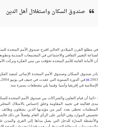
صندوق السكان واستغلال أهل الدين
في مطلع القرن الميلادي الحالي اقترح صندوق الأمم المتحدة للسكان
لصناعة التغيير الثقافي والاجتماعي في المجتمعات المتدينة وتطويع
أن الأمانة العامة للأمم المتحدة تخوّفت من تبني الفكرة وتركت الأ
بادر صندوق السكان وصندوق الأمم المتحدة الإنمائي لتنفيذ الفكر
2003
في الدورة السنوية التي عقدت في جنيف في يونيو
2004
،
(
[3]
الإسلامية في إفريقيا وآسيا
.
وفيما يلي مقتطفات يسيرة منه
:
- «
كما أن قيام التعاون والشراكات بين صندوق الأمم المتحدة للسكان
مدى فعاليته في تحييد المقاومة وخلق إحساس بالامتلاك المحلي ل
المنظمات تحظى بعدد كبير من مؤيديها الذين يشغلون وظائف عام
تخصيص الموارد وفي التأثير على الرأي العام
.
وفضلاً عن ذلك فالم
والأنشطة المدرّة للدخل التي يصل مداها إلى القرى والمدن ع
والمؤسسات، استطاع الصندوق أن يعمم قضايا وخدمات الصحة الإنج