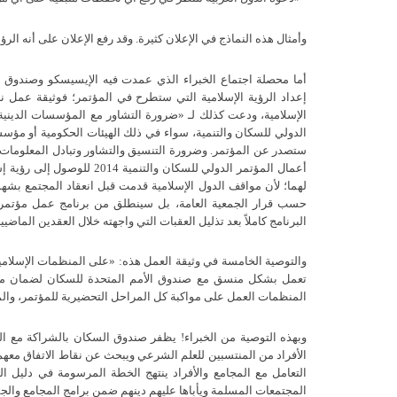
وأمثال هذه النماذج في الإعلان كثيرة
.
وقد رفع الإعلان على أنه الرؤ
أما محصلة اجتماع الخبراء الذي عمدت فيه الإيسيسكو وصندوق ا
إعداد الرؤية الإسلامية التي ستطرح في المؤتمر؛ فوثيقة عمل نا
الإسلامية، ودعت كذلك لـ
«
ضرورة التشاور مع المؤسسات الدينية و
الدولي للسكان والتنمية، سواء في ذلك الهيئات الحكومية أو مؤسس
ستصدر عن المؤتمر
.
وضرورة التنسيق والتشاور وتبادل المعلومات 
أعمال المؤتمر الدولي للسكان والتنمية
2014
للوصول إلى رؤية إس
لهما؛ لأن مواقف الدول الإسلامية قدمت قبل انعقاد المجتمع بشهو
حسب قرار الجمعية العامة، بل سينطلق من برنامج عمل مؤتمر ال
البرنامج كاملاً بعد تذليل العقبات التي واجهته خلال العقدين الماضيي
والتوصية الخامسة في وثيقة العمل هذه
: «
على المنظمات الإسلامية
تعمل بشكل منسق مع صندوق الأمم المتحدة للسكان لضمان مشا
المنظمات العمل على مواكبة كل المراحل التحضيرية للمؤتمر، والم
وبهذه التوصية من الخبراء
!
يظفر صندوق السكان بالشراكة مع المج
الأفراد من المنتسبين للعلم الشرعي ويبحث عن نقاط الاتفاق معهم
التعامل مع المجامع والأفراد ينتهج الخطة المرسومة في دليل ال
المجتمعات المسلمة ويأباها عليهم دينهم ضمن برامج المجامع والج