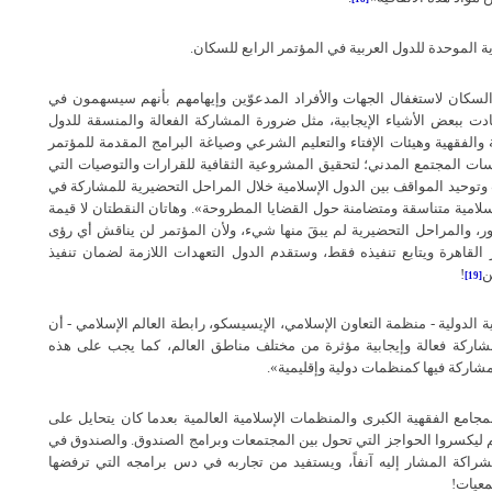
ية الموحدة للدول العربية في المؤتمر الرابع للسكان
.
لسكان لاستغفال الجهات والأفراد المدعوّين وإيهامهم بأنهم سيسهمون في
دت ببعض الأشياء الإيجابية، مثل ضرورة المشاركة الفعالة والمنسقة للدول
الفقهية وهيئات الإفتاء والتعليم الشرعي وصياغة البرامج المقدمة للمؤتمر
ات المجتمع المدني؛ لتحقيق المشروعية الثقافية للقرارات والتوصيات التي
وتوحيد المواقف بين الدول الإسلامية خلال المراحل التحضيرية للمشاركة في
لامية متناسقة ومتضامنة حول القضايا المطروحة
».
وهاتان النقطتان لا قيمة
ر، والمراحل التحضيرية لم يبقَ منها شيء، ولأن المؤتمر لن يناقش أي رؤى
قاهرة ويتابع تنفيذه فقط، وستقدم الدول التعهدات اللازمة لضمان تنفيذ
ن
!
[19]
 الدولية
-
منظمة التعاون الإسلامي، الإيسيسكو، رابطة العالم الإسلامي
-
أن
ركة فعالة وإيجابية مؤثرة من مختلف مناطق العالم، كما يجب على هذه
شاركة فيها كمنظمات دولية وإقليمية
».
امع الفقهية الكبرى والمنظمات الإسلامية العالمية بعدما كان يتحايل على
 ليكسروا الحواجز التي تحول بين المجتمعات وبرامج الصندوق
.
والصندوق في
شراكة المشار إليه آنفاً، ويستفيد من تجاربه في دس برامجه التي ترفضها
معيات
!