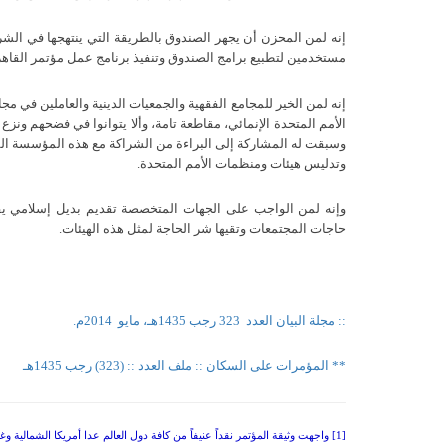
إنه لمن المحزن أن يجهر الصندوق بالطريقة التي ينتهجها في الشراك
مستخدمين لتطبيع برامج الصندوق وتنفيذ برنامج عمل مؤتمر القاه
إنه لمن الخير للمجامع الفقهية والجمعيات الدينية والعاملين في م
الأمم المتحدة الإنمائي، مقاطعة تامة، وألا يتوانوا في فضحهم ونزع
وسبقت له المشاركة إلى البراءة من الشراكة مع هذه المؤسسة ال
وتدليس هيئات ومنظمات الأمم المتحدة
.
وإنه لمن الواجب على الجهات المتخصصة تقديم بديل إسلامي يقدم 
حاجات المجتمعات وتقيها شر الحاجة لمثل هذه الهيئات.
:: مجلة البيان العدد
323 رجب 1435هـ، مايو
2014م.
** المؤمرات على السكان :: ملف العدد :: (323) رجب 1435هـ
[1] واجهت وثيقة المؤتمر نقداً عنيفاً من كافة دول العالم عدا أمريكا الشمالية وغالبية الدول الأوروبية وبضع دول من آسيا، وقاطعته بعض الدول فلم تشهد الجلسات.