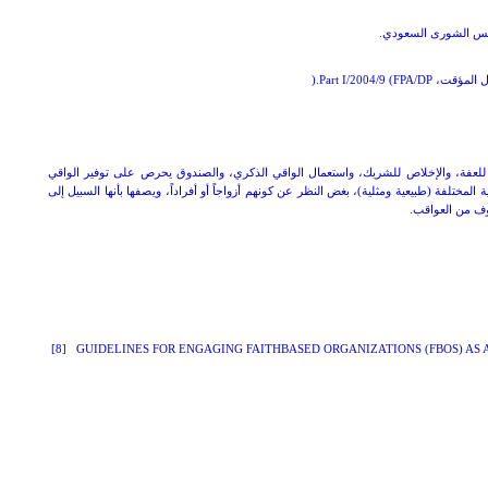
).
Part I
/2004/9 (
FPA
/
DP
للعفة، والإخلاص للشريك، واستعمال الواقي الذكري، والصندوق يحرص على توفير الواقي
مختلفة (طبيعية ومثلية)، بغض النظر عن كونهم أزواجاً أو أفراداً، ويصفها بأنها السبيل إلى
وف من العواقب.
[
8
]
GUIDELINES FOR ENGAGING FAITH
BASED ORGANIZATIONS
(
FBOS
)
AS 