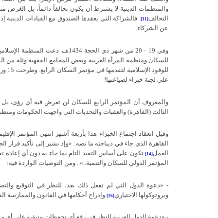
والمنظمات الدينية لا يشترط أن يكون تحالفاً دائماً، بل الغرض 
التحالف
.
فالشراكة التي يعقدها الصندوق مع القيادات الدينية إذ
[11]
عن الشركاء
.
وفي
19 - 20
من شهر ذي الحجة
1434
هـ، دعت المنظمة الإسلامية 
للسكان ومنظمة المرأة العربية وبعض المجامع الفقهية وثلة من الم
للوفود الإسلامية لتقدمها في مؤتمر السكان الرابع
.
وطرحت
15
ور
على لجنة خبراء لصياغتها
!
والمعروف أن المؤتمر الرابع للسكان لن تعرض فيه أي رؤى، بل
الثالث
(
القاهرة
)
والعقبات والتحديات التي واجهت الحكومات ومنظما
وقبل انعقاد اجتماع الخبراء هذا بأربعة أشهر انتهى المؤتمر الإق
القاهرة الذي جاء في ديباجته ما نصه
: «
وإذ نشير إلى تأكيد قرار الج
العمل
تكون على أساس التقيد التام بما جاء به دون أي إعادة تف
[14]
المؤتمر الدولي للسكان والتنمية
..»..
ومن التوصيات الواردة فيه
:
- «
دعوة الدول التي لم تفعل ذلك بعد، للنظر في التوقيع والت
وبروتوكولها الاختياري
وإدراج أحكامها في القانون والممارسة الف
[16]
- «
دعوة الدول العربية للنظر في رفع أي تحفظات متبقية على أي من 