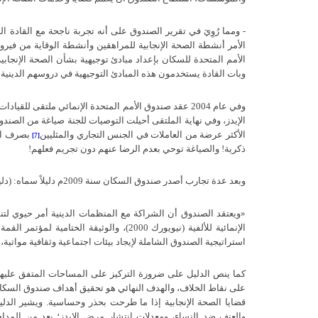
-
ومما رُوِيَ في تقرير الصندوق على أنه تجربة ناجحة مع القادة الد
الأمر أنشطة الصحة الإنجابية للمراهقين وأنشطة الوقاية من فير
الأمم المتحدة للسكان بإعداد مبادئ توجيهية بشأن الصحة الإنجابي
وبات القادة يستخدمون هذه المبادئ التوجيهية في دروسهم الدينية
»
وفي عام 2004 عقد صندوق الأمم المتحدة الإنمائي ملتقى 
الإيدز، وفي نهاية الملتقى أحيلت التوصيات للجنة صياغة من الصن
الأكثر عرضة من العاملات في الجنس التجاري والمثليين
بصرف الن
[7]
ذكرية! والصياغة توحي بعدم الرضا عنهم دون تجريم فعلهم!
وبعد عدة تجارب أصدر صندوق السكان سنة
2009
م دليلاً سماه
: (
دلي
«
ويعتقد الصندوق أن الشراكة مع المنظمات الدينية أمر حيوي لتن
الإنمائية للألفية
(
نيويورك
2000)
، والوثيقة الختامية لمؤتمر القمة
استراتيجية الصندوق الشاملة لإيجاد بيئات اجتماعية وثقافية مواتية
كما ينص الدليل على ضرورة التركيز على المساحات المتفق عليها با
على نقاط الخلاف، والهدف النهائي هو تحقيق أهداف صندوق السكان
قضايا الصحة الإنجابية إذا ما طرحت بحذر وحساسية
.
ويشير الدلي
والعنف ضد النساء، ومعدلات انتشار مرض الإيدز؛ يعد من المداخل