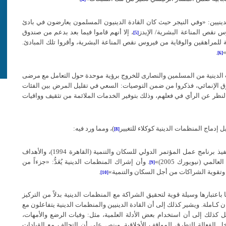
ينيين
: «
وفي النيجر حيث كان القادة الدينيون المسلمون يعارضون في بادئ
وس نقص المناعة البشرية
/
الإيدز
، إلا أنهم قاموا فيما بعد بدعم من صندوق
[5]
ة للمراهقين والوقاية من فيروس نقص المناعة البشرية، وأقروا تلك المبادئ
.
.
[6]
للقيادات الدينية من المسلمين والنصارى للخروج برؤية موحدة حول التعامل مع مرضى
دوق الإنمائي، فذكروا من ضمن التوصيات: السعي في تقليل المرض بين الفئات
ظر عن الرأي في فعلهم، وذلك بتوفير الخدمات الملائمة من تثقيف وواقيات
ل إدماج المنظمات الدينية كوكلاء للتغيير
)
، ومما ورد فيه
:
[8]
فيذ برنامج عمل المؤتمر الدولي للسكان والتنمية
(
القاهرة
1994)
، والأهداف
 العالمي
(
نيويورك
2005)»
.
وأن إشراك المنظمات الدينية يُعَدُّ
: «
جزءاً من
[9]
، وتقوية الشراكات من أجل السكان والتنمية
»
.
[10]
عتبارها وسيلة قوية لتحقيق الشراكة مع المنظمات الدينية بدلاً من التركيز
 كـاملة
.
ويشير كذلك إلى أن القادة الدينيين والمنظمات الدينية يتفاعلون مع
ل كذلك إلى أن استخدام بعض الأدلة العلمية، مثل
:
وفيات الرضع والأمهات،
 الفعالة للتطرق للمواقف الأخلاقية
.
وينص على أن التحالف مع القيادات