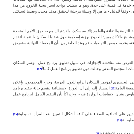
منه خدمة كل قضية على حدة، وهو ما يتطلب تواجد استراتيجية للخروج من هذا
ن
-
وفقاً للدليل
-
ما هي إلا وسيلة مرحلية لتحقيق هدف محدد، وبعدها يُستغنَى
للتربية والثقافة والعلوم
(
الإيسيسكو
)
، بالاشتراك مع صندوق الأمم المتحدة
شايخ والأكاديميين؛ للخروج برؤية إسلامية حول قضايا السكان والتنمية لتقدم
قة، وقدمت بعض التوصيات، ثم وعد الحاضرون بأن المحصلة النهائية ستعرض
 الغرض منه مناقشة الإنجازات في سبيل تطبيق برنامج عمل مؤتمر السكان
ت المجتمع المدني وحالت دون تطبيق برنامج العمل كاملاً
.
[12]
ليمي التحضيري لمؤتمر السكان الرابع للدول العربية، وخرج المجتمعون بإعلان
معية العامة
المشار إليه إلى أن الدورة الاستثنائية لتقييم حالة تنفيذ برنامج
[13]
اوض بشأن الاتفاقيات الواردة فيه
».
و
«
إدراكاً بأن التنفيذ الكامل لبرنامج عمل
صديق على اتفاقية القضاء على كافة أشكال التمييز ضد المرأة
«
سيداو
»
[15]
علية
..»
.
[17]
مواد هذه الاتفاقية
»
.
[18]