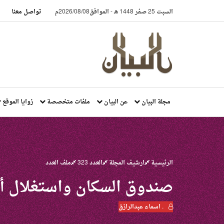
السبت 25 صفر 1448 هـ
-
الموافق2026/08/08م
تواصل معنا
مجلة البيان
عن البيان
ملفات متخصصة
زوايا الموقع
الرئيسية
ارشيف المجلة
العدد 323
ملف العدد
صندوق السكان واستغلال أه
. اسماء عبدالرازق