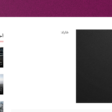
شارك:
أح