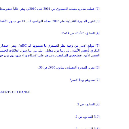
[2] عملت مديرة تنفيذية للصندوق من 2001 حتى 2010م، وهي حالياً عضو مجلس الشورى السعودي.
[3] تقرير المديرة التنفيذية لعام 2003: معالم البرنامج، البند 13 من جدول الأعمال المؤقت،
[4] السابق، 2/أ/26، ص 14-15.
[5] موانع الإيدز من وجهة نظر الصندوق ما يسمونها الـ (ِ
ABC
)، وهي اختصار 
الذكري بأبخس الأثمان، بل ربما دون مقابل، على من يمارسون العلاقات الجنسية ال
الجنس الآمن، فيشجعون المراهقين وغيرهم على الاندفاع وراء شهواتهم دون خ
[6] تقرير المديرة التنفيذية، سابق، 5/60، ص 30.
[7] سموهم بهذا الاسم!
AGENTS OF CHANGE
.
[9] السابق، ص 2.
[10] السابق، ص 2.
[11] السابق، ص 2.