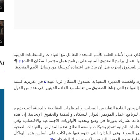
 على الأمانة العامة للأمم المتحدة التعامل مع القيادات والمنظمات الدينية
ها لتتقبل برامج الصندوق المبنية على برنامج عمل مؤتمر السكان الثالث
، إلا
ال
[1]
مر للصندوق ليجربه قبل أن يبتّ في اعتماده كوسيلة من وسائل الأمم المتحدة.
ة
.
ولخصت المديرة التنفيذية لصندوق السكان ثريا عبيد
في تقريرها لسنة
[2]
الفوائد
)
التي جناها الصندوق من تعامله مع القادة الدينيين في عدد من الدول
 وبين القادة التقليديين المحليين والمنظمات العقائدية والدينية، أثبت بدوره
برنامج عمل المؤتمر الدولي للسكان والتنمية وللحقوق الإنجابية
.
إن هذه
ة تشارك بدورها في وضع وتحديد الأولويات الاجتماعية والاقتصادية وفي
نظمات الدينية تتمتع بشبكات واسعة النطاق تضم المدارس والعيادات الصحية
لى السواء
.
وفي البلدان التي تقوم فيها شراكات على أساس هذه الهياكل
ابية ضمن المسار الرئيسي لكثير من تلك الشبكات
»
.
[4]