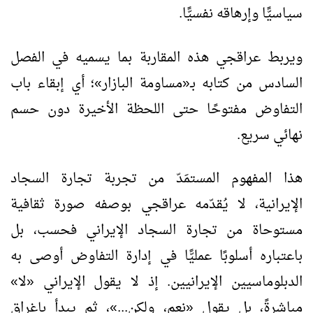
سياسيًّا وإرهاقه نفسيًّا.
ويربط عراقجي هذه المقاربة بما يسميه في الفصل
السادس من كتابه بـ«مساومة البازار»؛ أي إبقاء باب
التفاوض مفتوحًا حتى اللحظة الأخيرة دون حسم
نهائي سريع.
هذا المفهوم المستمَدّ من تجربة تجارة السجاد
الإيرانية، لا يُقدّمه عراقجي بوصفه صورة ثقافية
مستوحاة من تجارة السجاد الإيراني فحسب، بل
باعتباره أسلوبًا عمليًّا في إدارة التفاوض أوصى به
الدبلوماسيين الإيرانيين. إذ لا يقول الإيراني «لا»
مباشرةً، بل يقول «نعم، ولكن...»، ثم يبدأ بإغراق