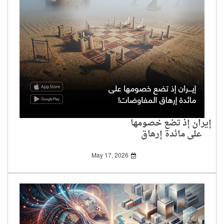
إيران إذ تضع خصومها
على مائدة إرهاق
المفاوضات!
May 17, 2026