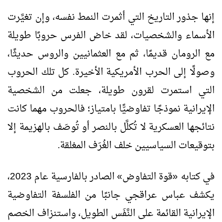
إنها جذور التاريخ التي أثمرت النمط نفسه، وإن تغيَّرت
الأسماء والشخصيات، لقد خاض الفرس حروبًا طويلة
مع الرومان قديمًا، ثم مع العثمانيين والروس حديثًا،
وصولًا إلى الحرب الأمريكية الأخيرة. كل تلك الحروب
التي استمرت لقرون طويلة، جعلت من الشخصية
الإيرانية نموذجًا تفاوضيًّا بامتياز؛ فالحروب مهما كانت
نتائجها العسكرية لا تُكلَّل بالنصر أو تُوصَف بالهزيمة إلا
بتوقيعات السياسيين خلف الغُرَف المغلقة.
في كتابه «قوة التفاوض» الصادر بالفارسية عام 2023،
يكشف عباس عراقجي جانبًا من الفلسفة التفاوضية
الإيرانية القائمة على النَّفَس الطويل، واستنزاف الخصم