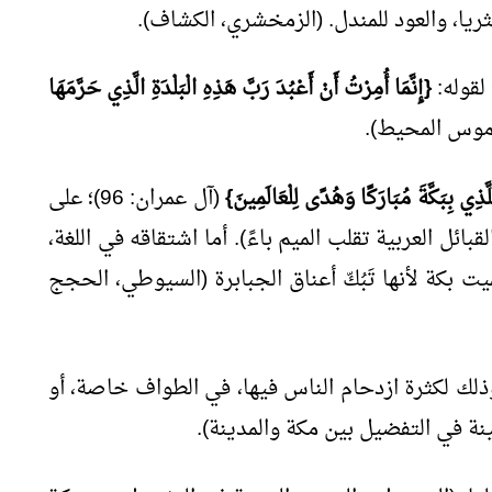
 لقوله:
{إِنَّمَا أُمِرْتُ أَنْ أَعْبُدَ رَبَّ هَذِهِ الْبَلْدَةِ الَّذِي حَرَّمَهَا
َّذِي بِبَكَّةَ مُبَارَكًا وَهُدًى لِلْعَالَمِينَ}
(آل عمران: 96)؛ على
ئل العربية تقلب الميم باءً). أما اشتقاقه في اللغة،
يت بكة لأنها تَبُكّ أعناق الجبابرة (السيوطي، الحجج
ذلك لكثرة ازدحام الناس فيها، في الطواف خاصة، أو
ة في التفضيل بين مكة والمدينة).