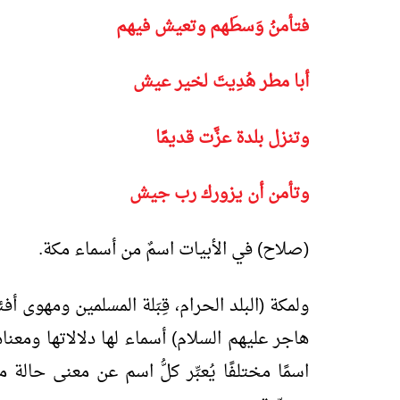
فتأمنُ وَسطَهم وتعيش فيهم
أبا مطر هُدِيتَ لخير عيش
وتنزل بلدة عزَّت قديمًا
وتأمن أن يزورك رب جيش
(صلاح) في الأبيات اسمٌ من أسماء مكة.
ولمكة (البلد الحرام، قِبَلة المسلمين ومهوى أ
اسمًا مختلفًا يُعبِّر كلُّ اسم عن معنى حال