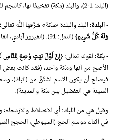
(البلد: 1-2)، والبلد (مكة) تفخيمًا لها، كالنجم للثريا، والعود للمندل. (الزمخشري، الكشاف).
- البلدة:
البلد والبلدة «مكة» شرَّفها الله تعالى؛
وَلَهُ كُلُّ شَيْءٍ}
(النمل: 91). (الفيروز آبادي، القاموس المحيط).
- بكة:
لقوله تعالى:
{إِنَّ أَوَّلَ بَيْتٍ وُضِعَ لِلنَّاسِ لَل
الأصح من أنها ومكة واحد، (فقد كانت بعض القبا
فيصلح أن يكون الاسم اشتُقّ من (البَكّ)، وسم
المبينة في التفضيل بين مكة والمدينة).
وقيل هي من اللبك: أي الاختلاط والازدحام؛ و
في أثناء موسم الحج (السيوطي، الحجج المبين