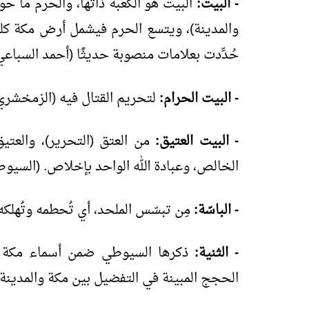
- البيت:
البيت هو الكعبة ذاتها، والحرم ما ح
والمدينة)، ويتسع الحرم فيشمل أرض مكة كلها
حُدِّدت بعلامات منصوبة حديثًا (أحمد السباعي
- البيت الحرام:
لتحريم القتال فيه (الزمخشري
- البيت العتيق:
من العتق (التحرير)، والعتيق:
الخالص، وعبادة الله الواحد بإخلاص. (السيوط
- الباسّة:
مِن تبسّس الملحد، أي تُحطمه وتُهلك
- الثنية:
ذكرها السيوطي ضمن أسماء مكة ال
الحجج المبينة في التفضيل بين مكة والمدينة)