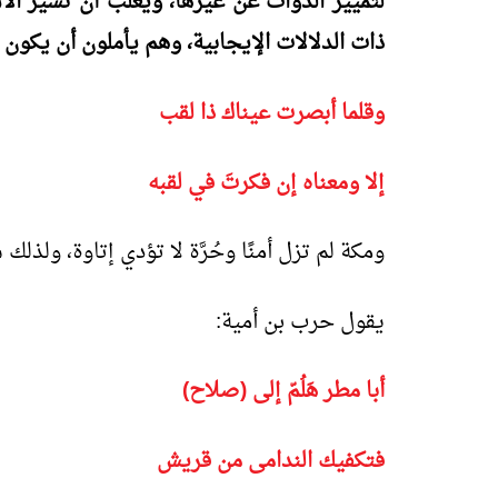
لتمييز الذوات عن غيرها، ويغلب أن تشير الأ
ذات الدلالات الإيجابية، وهم يأملون أن يكون
وقلما أبصرت عيناك ذا لقب
إلا ومعناه إن فكرتَ في لقبه
ومكة لم تزل أمنًا وحُرَّة لا تؤدي إتاوة، ولذلك س
يقول حرب بن أمية:
أبا مطر هَلُمّ إلى (صلاح)
فتكفيك الندامى من قريش