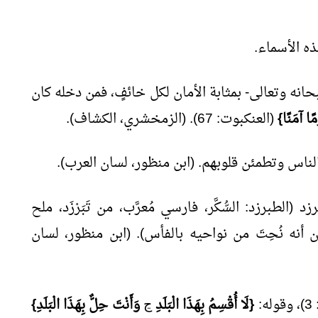
ه الأسماء.
حانه وتعالى- بمثابة الأمان لكل خائفٍ، فمن دخله كان
ًا آمَنًا}
(العنكبوت: 67). (الزمخشري، الكشاف).
الناس وتطمئن قلوبهم. (ابن منظور، لسان العرب).
الطبرزد: السُّكَّر، فارسي مُعرَّب، من تَبَرْزَد، ملح
أنه نُحِتَ من نواحيه بالفأس). (ابن منظور، لسان
ه:
{لَا أُقْسِمُ بِهَذَا الْبَلَدِ
ﭶ
وَأَنْتَ حِلٌّ بِهَذَا الْبَلَدِ}