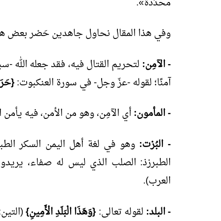
محدّدة».
وفي هذا المقال نحاول جاهدين حَصْر بعض هذ
- الآمِن:
لتحريم القتال فيه، فقد جعله الله -سب
آمنًا؛ لقوله -عزّ وجل- في سورة العنكبوت:
{حَرَم
- المأمون:
أي الآمِن، وهو من الأمن، فيه يأمن 
- البُرْت:
وهو في لغة أهل اليمن السكر الطبرزد (
الطبرزذ: الصلب الذي ليس له صفاء، يريدون 
العرب).
- البلد:
لقوله تعالى:
{وَهَذَا الْبَلَدِ الْأَمِينِ}
(التين: 3)، وقول