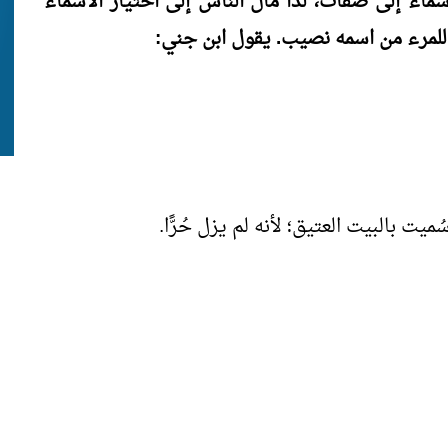
سماء إلى صفات، لذا مال الناس إلى اختيار الأسماء
 للمرء من اسمه نصيب. يقول ابن جني:
ُميت بالبيت العتيق؛ لأنه لم يزل حُرًّا.