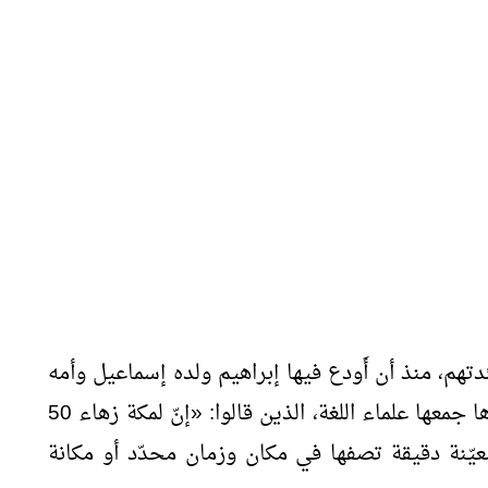
فئدتهم، منذ أن أَودع فيها إبراهيم ولده إسماعيل وأمه
هاجر عليهم السلام) أسماء لها دلالاتها ومعناها جمعها علماء اللغة، الذين قالوا: «إنّ لمكة زهاء 50
ة معيّنة دقيقة تصفها في مكان وزمان محدّد أو مكانة