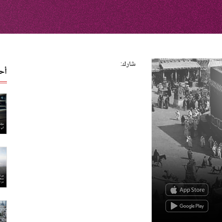
شارك:
أح