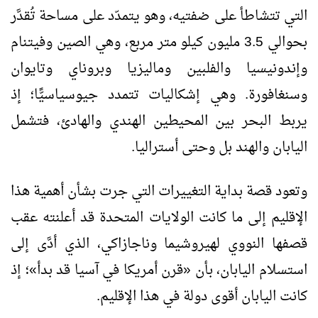
التي تتشاطأ على ضفتيه، وهو يتمدّد على مساحة تُقدَّر
بحوالي 3.5 مليون كيلو متر مربع، وهي الصين وفيتنام
وإندونيسيا والفلبين وماليزيا وبروناي وتايوان
وسنغافورة. وهي إشكاليات تتمدد جيوسياسيًّا؛ إذ
يربط البحر بين المحيطين الهندي والهادئ، فتشمل
اليابان والهند بل وحتى أستراليا.
وتعود قصة بداية التغييرات التي جرت بشأن أهمية هذا
الإقليم إلى ما كانت الولايات المتحدة قد أعلنته عقب
قصفها النووي لهيروشيما وناجازاكي، الذي أدَّى إلى
استسلام اليابان، بأن «قرن أمريكا في آسيا قد بدأ»؛ إذ
كانت اليابان أقوى دولة في هذا الإقليم.