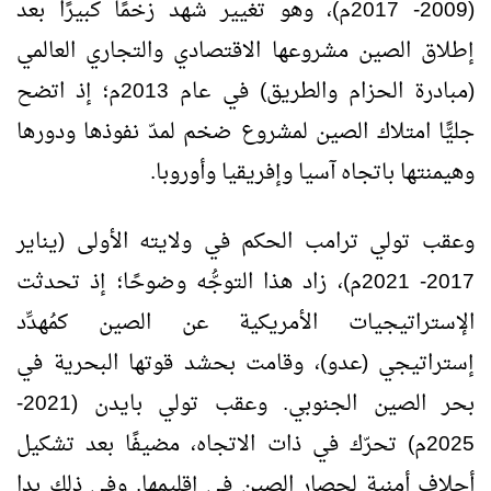
(2009- 2017م)، وهو تغيير شهد زخمًا كبيرًا بعد
إطلاق الصين مشروعها الاقتصادي والتجاري العالمي
(مبادرة الحزام والطريق) في عام 2013م؛ إذ اتضح
جليًّا امتلاك الصين لمشروع ضخم لمدّ نفوذها ودورها
وهيمنتها باتجاه آسيا وإفريقيا وأوروبا.
وعقب تولي ترامب الحكم في ولايته الأولى (يناير
2017- 2021م)، زاد هذا التوجُّه وضوحًا؛ إذ تحدثت
الإستراتيجيات الأمريكية عن الصين كمُهدِّد
إستراتيجي (عدو)، وقامت بحشد قوتها البحرية في
بحر الصين الجنوبي. وعقب تولي بايدن (2021-
2025م) تحرّك في ذات الاتجاه، مضيفًا بعد تشكيل
أحلاف أمنية لحصار الصين في إقليمها. وفي ذلك بدا