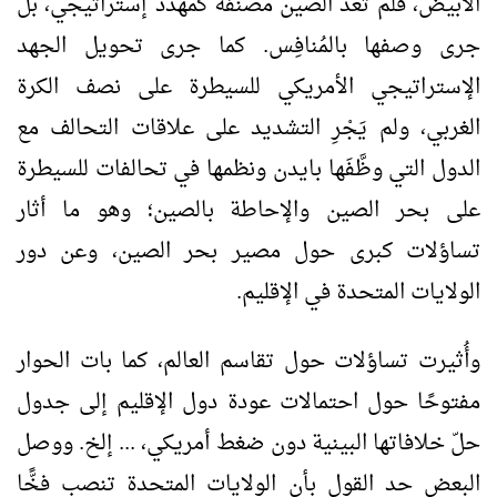
الأبيض، فلم تعد الصين مُصنّفة كمُهدِّد إستراتيجي، بل
جرى وصفها بالمُنافِس. كما جرى تحويل الجهد
الإستراتيجي الأمريكي للسيطرة على نصف الكرة
الغربي، ولم يَجْرِ التشديد على علاقات التحالف مع
الدول التي وظَّفَها بايدن ونظمها في تحالفات للسيطرة
على بحر الصين والإحاطة بالصين؛ وهو ما أثار
تساؤلات كبرى حول مصير بحر الصين، وعن دور
الولايات المتحدة في الإقليم.
وأُثيرت تساؤلات حول تقاسم العالم، كما بات الحوار
مفتوحًا حول احتمالات عودة دول الإقليم إلى جدول
حلّ خلافاتها البينية دون ضغط أمريكي، ... إلخ. ووصل
البعض حد القول بأن الولايات المتحدة تنصب فخًّا