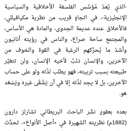
-الذي يُعدّ مُؤسِّس الفلسفة الأخلاقية والسياسية
الإنجليزية-، في اتجاهٍ قريب من نظرية مكيافيللي،
فالأخلاق عنده عديمة الجدوى، والمادة هي الأساس،
والمجتمع ساحة صراع، والناس في رؤيته أنانيون
وأشدّ ما يُحرِّكهم الرغبة في القوة والخوف من
الآخرين، والإنسان ذئبٌ لأخيه الإنسان، ولن تتغيَّر
طبيعته بسبب تربيته، فهو يطلب لذّته ولو على حساب
الآخرين، بل لا يجد لذّته إلا في أن يَشْقَى غيره ويَسْعَد
هو.
بعده بعقودٍ نشَر الباحث البريطاني تشارلز دارون
(1882م) نظريته الشهيرة في
أصل الأنواع
، تحدَّث
»
«