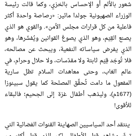
شعور بالألم أو الإحساس بالخزي، وكما قالت رئيسة
الوزراء الصهيونية جولدا مائير:
رصاصة واحدة أكثر
«
فاعلية من كل قرارات مجلس الأمن
. والقوي هو الذي
»
يصنع القِيَم، وهو الذي يصوغ القوانين ويُفسِّرها، وهو
الذي يفرض سياساته النفعية، ويبحث عن مصالحه،
فلا تُوجَد قِيَم ثابتة ولا مقدّسات، ولا حلال وحرام، في
عالم الغاب، وحتى معاهدات السلام تظل سارية
المفعول ما دامت تُحقِّق المصلحة كما يقول سبينوزا
(1677م)، وليذهب أطفال غزة إلى الجحيم؛ فالبقاء
للأقوى!
ينتقد أحد السياسيين الصهاينة القنوات الفضائية التي
تبثّ مشاهد قتل الأطفال، لكن الذي قتل أكثر من