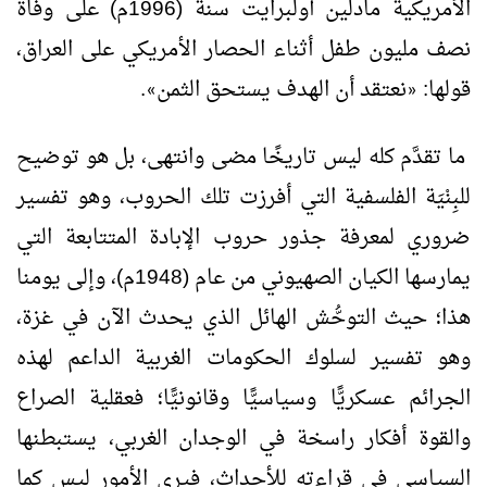
الأمريكية مادلين أولبرايت سنة (1996م) على وفاة
نصف مليون طفل أثناء الحصار الأمريكي على العراق،
قولها:
نعتقد أن الهدف يستحق الثمن
.
»
«
ما تقدَّم كله ليس تاريخًا مضى وانتهى، بل هو توضيح
للبِنْيَة الفلسفية التي أفرزت تلك الحروب، وهو تفسير
ضروري لمعرفة جذور حروب الإبادة المتتابعة التي
يمارسها الكيان الصهيوني من عام (1948م)، وإلى يومنا
هذا؛ حيث التوحُّش الهائل الذي يحدث الآن في غزة،
وهو تفسير لسلوك الحكومات الغربية الداعم لهذه
الجرائم عسكريًّا وسياسيًّا وقانونيًّا؛ فعقلية الصراع
والقوة أفكار راسخة في الوجدان الغربي، يستبطنها
السياسي في قراءته للأحداث، فيرى الأمور ليس كما