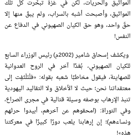
المواثيق والحريات، لكن في غزة تبخَّرت كل تلك
المواثيق، وأصبحت أشبه بالسراب، ولم يبقَ منها إلا
حقّ واحد، وهو حق الكيان الصهيوني في الدفاع عن
النفس!
ويكشف إسحاق شامير (2002م) رئيس الوزراء السابع
للكيان الصهيوني، بُعْدًا آخر في الروح العدوانية
للصهاينة، فيقول مخاطبًا شعبه بقوله:
فلْنَلْتَفِت إلى
«
معتقداتنا نحن؛ حيث لا الأخلاق ولا التقاليد اليهودية
تنبذ الإرهاب بوصفه وسيلة قتالية في مجرى الصراع،
وفي التوراة: (امحقوهم عن آخرهم، أبيدوا حرثهم
ونساءهم)؛ إن إرهابنا يلعب دورًا كبيرًا في معركتنا
هذه
!
»