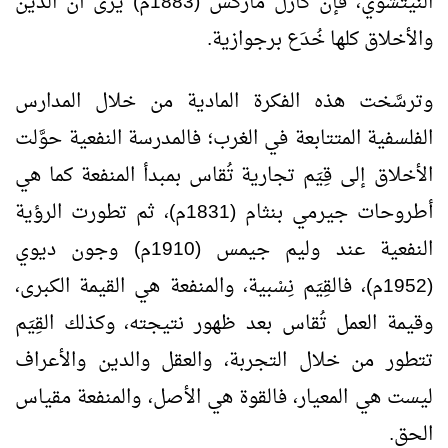
النيتشوي، فإن كارل ماركس (1883م) يرى أن الدين
والأخلاق كلها خُدَع برجوازية.
وترسَّخت هذه الفكرة المادية من خلال المدارس
الفلسفية المتتابعة في الغرب؛ فالمدرسة النفعية حوَّلت
الأخلاق إلى قِيَم تجارية تُقاس بمبدأ المنفعة كما هي
أطروحات جيرمي بنثام (1831م)، ثم تطورت الرؤية
النفعية عند وليم جيمس (1910م) وجون ديوي
(1952م)، فالقِيَم نِسْبية، والمنفعة هي القيمة الكبرى،
وقيمة العمل تُقاس بعد ظهور نتيجته، وكذلك القِيَم
تتطور من خلال التجربة، والعقل والدين والأعراف
ليست هي المعيار، فالقوة هي الأصل، والمنفعة مقياس
الحق.