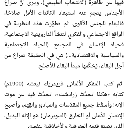
فيها عن ظاهرة (الانتخاب الطبيعي)، ويرى أنَّ صراع
الأجناس ينجم عنه استبعاد الكائنات الأقل صلاحًا،
فالبقاء للجنس الأقوى. ثم تطوَّرت هذه النظرية في
الواقع الاجتماعي والفكري لتنشأ الداروينية الاجتماعية،
فحياة الإنسان في المجتمع (الحياة الاجتماعية
والسياسية والاقتصادية...) هي في الحقيقة صراع من
أجل البقاء، يَحْكُمها مبدأ البقاء للأصلح.
ثم كتب المفكر الألماني فريدريك نيتشه (1900م)
كتابه
هكذا تحدَّث زرادشت
، تحدَّث فيه عن موت
»
«
الإله! وأسقَط جميع المقدّسات والمبادئ والقِيَم، وأصبح
الإنسان الأعلى أو الخارق (السوبرمان) هو الإله البديل،
الذي يصنع قِيَمه المعرفية والأخلاقية بنفسه.