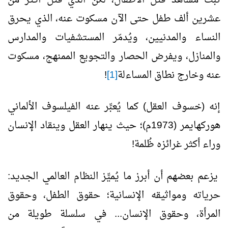
عشرين ألف طفل حتى الآن مسكوت عنه، الذي يحرق
النساء والمدنيين، ويُدمّر المستشفيات والمدارس
والمنازل، ويفرض الحصار والتجويع الممنهج، مسكوت
عنه وخارج نطاق المساءلة
[1]
!
إنه (خسوف العقل) كما يُعبِّر عنه الفيلسوف الألماني
هوركهايمر (1973م)؛ حيث ينهار العقل وينقاد الإنسان
وراء أكثر غرائزه ظُلمة!
يزعم بعضهم أن أبرز ما يُميِّز النظام العالمي الجديد:
حرياته ومواثيقه الإنسانية؛ حقوق الطفل، وحقوق
المرأة، وحقوق الإنسان... في سلسلة طويلة من