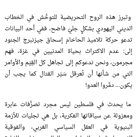
وتبرز هذه الروح التحريضية للتوحُّش في الخطاب
الديني اليهودي بشكلٍ جليّ فاضح، ففي أحد البيانات
تدعو حركة تلاميذ الحاخام إسحاق جيزنبرج الجنود
إلى: عدم الاكتراث بحياة المدنيين في غزة، فهم
مجرمون، ونحن ندعوكم إلى تجاهل كل القِيَم والأوامر
التي من شأنها أن تُعرقل سَيْر القتال كما يجب أن
يكون... دمِّروا العدو!
ما يحدث في فلسطين ليس مجرد تصرُّفات عابرة
ومعزولة عن سياقاتها الفكرية، بل هي تجليات للأزمة
البنيوية في العقل السياسي الغربي، والفوقية