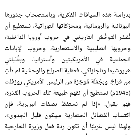
بدراسة هذه السياقات الفكرية، وباستصحاب جذورها
اليونانية والرومانية، ومحرّكاتها التوراتية، نستطيع أن
نُفسِّر التوحُّش التاريخي في حروب أوروبا الداخلية،
وحروبها الصليبية والاستعمارية، وحروب الإبادات
الجماعية في الأمريكيتين وأستراليا، وبقُنْبلتي
هيروشيما وناجازاكي، فعقلية الصراع والوحشية لم تأتِ
من فراغ، وبجُمْلَة مُوجَزة من الرئيس الأمريكي روزفلت
(1945م) نستطيع أن نفهم طبيعة تلك الحروب القذرة،
فهو يقول:
إذا لم نحتفظ بصفات البربرية، فإن
«
اكتساب الفضائل الحضارية سيكون قليل الجدوى
.
»
ولهذا ليس غريبًا أن تكون ردة فعل وزيرة الخارجية