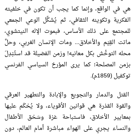
هي في الواقع، وإنما كما يجب أن تكون في خلفيته
الفكرية وتكوينه الثقافي، ثم يُشكِّل الوعي الجمعي
للمجتمع على ذلك الأساس، فبموت الإله النيتشوي،
ماتت القِيَم والأخلاق... ومات الإنسان الغربي، وحلَّ
محله التوحُّش بكل معانيه! وزمن الفضيلة قد استُبْدِلَ
بزمن المصلحة؛ كما يرى المؤرخ السياسي الفرنسي
توكفيل (1859م).
القتل والدمار والتجويع والإبادة والتطهير العرقي
والقوة القذرة هي قوانين الأقوياء، ولا يُحْكَم عليها
بمعايير الأخلاق، فاستباحة غزة وسَحْق الأطفال
والنساء يجري على الهواء مباشرة أمام العالم، دون