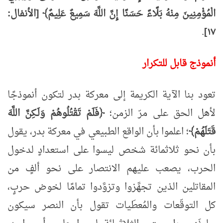
الْمُؤْمِنِينَ مِنْهُ بَلًاءً حَسَنًا إِنَّ اللَّهَ سَمِيعٌ عَلِيمٌ﴾
[الأنفال:
.
١٧]
أنموذج قابل للتكرار
تعود بنا الآية الكريمة إلى معركة بدر لتكون أنموذجًا
لأهل الحق على مرّ الزمن؛
﴿فَلَمْ تَقْتُلُوهُمْ وَلَـكِنَّ اللَّهَ
قَتَلَهُمْ﴾
؛ اعلموا بأن الواقع الطبيعي في معركة بدر، يقول
بأن نحو ثلاثمائة شخص ليسوا على استعدادٍ لدخول
الحرب، يصعب عليهم الانتصار على نحو ألفٍ من
المقاتلين الذين تجهَّزوا وتزوَّدوا تمامًا لخوض حربٍ،
كل التوقّعات والمُعطَيات تقول بأن النصر سيكون