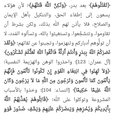
﴿تَقْتُلُوهُمْ﴾
بعد بدر،
﴿وَلَـكِنَّ اللَّهَ قَتَلَهُمْ﴾
؛ لأن هؤلاء
يسعون إلى إطفاء الحق، والتنكيل بأهل الإيمان
والصلاح، فلا يأذن لهم الله بذلك، ولكن بشرط أن
تقاوموا، وتتشجَّعوا، وتستغيثوا بالله، وتسألوه المَدد، لا
أن تولُّوهم أدباركم وتنهزموا، وتجبنوا عن لقائهم؛
﴿وَلَقَدْ
نَصَرَكُمُ اللّهُ بِبَدْرٍ وَأَنتُمْ أَذِلَّةٌ فَاتَّقُواْ اللّهَ لَعَلَّكُمْ تَشْكُرُونَ﴾
[آل عمران: 123]؛ واحذروا الوهن والهزيمة النفسية؛
﴿وَلاَ تَهِنُوا فِي ابْتِغَاءِ الْقَوْمِ إِنْ تَكُونُوا تَأْلَمُونَ فَإِنَّهُمْ
يَأْلَمُونَ كَمَا تَأْلَمونَ وَتَرْجُونَ مِنَ اللَّهِ مَا لاَ يَرْجُونَ وَكَانَ
اللَّهُ عَلِيمًا حَكِيمًا﴾
[النساء: 104]؛ وخذوا بالأسباب
المشروعة وتوكلوا على الله؛
﴿قَاتِلُوهُمْ يُعَذِّبْهُمُ اللَّهُ
بِأَيْدِيكُمْ وَيُخْزِهِمْ وَيَنصُرْكُمْ عَلَيْهِمْ وَيَشْفِ صُدُورَ قَوْمٍ