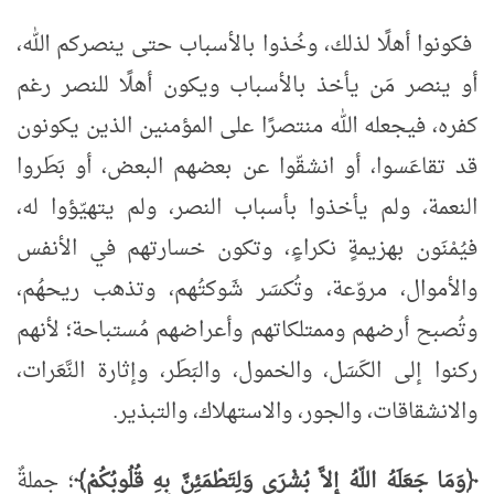
فكونوا أهلًا لذلك، وخُذوا بالأسباب حتى ينصركم الله،
أو ينصر مَن يأخذ بالأسباب ويكون أهلًا للنصر رغم
كفره، فيجعله الله منتصرًا على المؤمنين الذين يكونون
قد تقاعَسوا، أو انشقّوا عن بعضهم البعض، أو بَطَروا
النعمة، ولم يأخذوا بأسباب النصر، ولم يتهيّؤوا له،
فيُمْنَون بهزيمةٍ نكراءٍ، وتكون خسارتهم في الأنفس
والأموال، مروّعة، وتُكسَر شَوكتُهم، وتذهب ريحهُم،
وتُصبح أرضهم وممتلكاتهم وأعراضهم مُستباحة؛ لأنهم
ركنوا إلى الكَسَل، والخمول، والبَطَر، وإثارة النَّعَرات،
والانشقاقات، والجور، والاستهلاك، والتبذير.
﴿وَمَا جَعَلَهُ اللّهُ إِلاَّ بُشْرَى وَلِتَطْمَئِنَّ بِهِ قُلُوبُكُمْ﴾
؛ جملةٌ