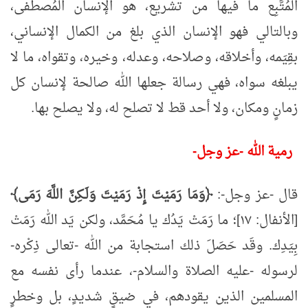
المُتَّبِع ما فيها من تشريع، هو الإنسان المُصطفى،
وبالتالي فهو الإنسان الذي بلغ من الكمال الإنساني،
بقِيَمه، وأخلاقه، وصلاحه، وعدله، وخيره، وتقواه، ما لا
يبلغه سواه، فهي رسالة جعلها الله صالحة لإنسان كل
زمانٍ ومكان، ولا أحد قط لا تصلح له، ولا يصلح بها.
رمية الله -عز وجل-
قال -عز وجل-:
﴿وَمَا رَمَيْتَ إِذْ رَمَيْتَ وَلَـكِنَّ اللَّهَ رَمَى﴾
[الأنفال: ١٧]؛ ما رَمَتْ يَدُك يا مُحَمَّد، ولكن يَد الله رَمَتْ
بِيَدِك. وقَد حَصَلَ ذلك استجابة من الله -تعالى ذِكْره-
لرسوله -عليه الصلاة والسلام-، عندما رأى نفسه مع
المسلمين الذين يقودهم، في ضيقٍ شديدٍ، بل وخطرٍ