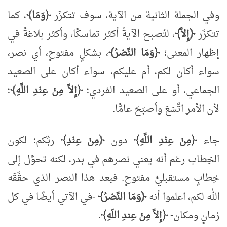
وفي الجملة الثانية من الآية، سوف تتكرَّر
﴿وَمَا﴾
، كما
تتكرَّر
﴿إِلاَّ﴾
، لتُصبح الآيةُ أكثر تماسكًا، وأكثر بلاغةً في
إظهار المعنى؛
﴿وَمَا النَّصْرُ﴾
، بشكلٍ مفتوحٍ، أي نصر،
سواء أكان لكم، أم عليكم، سواء أكان على الصعيد
الجماعي، أو على الصعيد الفردي؛
﴿إِلاَّ مِنْ عِنْدِ اللَّهِ﴾
؛
لأن الأمر اتَّسَعَ وأصبَحَ عامًّا.
جاء
﴿مِنْ عِنْدِ اللَّهِ﴾
دون
﴿مِنْ عِنْدِ﴾
ربِّكم؛ لكون
الخِطاب رغم أنه يعني نصرهم في بدر، لكنه تحوَّل إلى
خِطابٍ مستقبليٍّ مفتوحٍ. فبعد هذا النصر الذي حقَّقَه
الله لكم، اعلموا أنه
﴿وَمَا النَّصْرُ﴾
-في الآتي أيضًا في كل
زمانٍ ومكان-
﴿إِلاَّ مِنْ عِندِ اللّهِ﴾
.