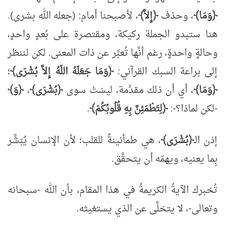
﴿وَمَا﴾
، وحذف
﴿إِلاَّ﴾
، لأصبحنا أمام: (جعله الله بشرى).
هنا ستبدو الجملة ركيكة، ومقتصرة على بُعدٍ واحدٍ،
وحالةٍ واحدةٍ، رغم أنَّها تُعبِّر عن ذات المعنى. لكن لننظر
إلى براعة السبك القرآني:
﴿وَمَا جَعَلَهُ اللّهُ إِلاَّ بُشْرَى﴾
؛
﴿وَمَا﴾
، أي أن ذلك مقدِّمة، ليسَتْ سوى
﴿بُشْرَى﴾
،
﴿وَ﴾
-لكن لماذا؟-:
﴿لِتَطْمَئِنَّ بِهِ قُلُوبُكُمْ﴾
.
إذن الـ
﴿بُشْرَى﴾
، هي طمأنينةٌ للقلب؛ لأن الإنسان يُبَشَّر
بِما يعنيه، ويهمّه أن يتحقَّق.
تُخبرك الآيةُ الكريمةُ في هذا المقام، بأن الله -سبحانه
وتعالى-، لا يتخلَّى عن الذي يستغيثه.