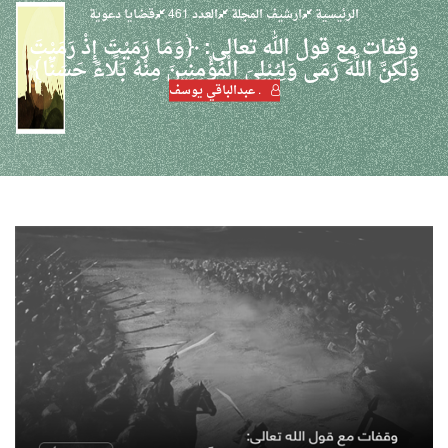
الرئيسية
ارشيف المجلة
العدد 461
قضايا دعوية
وقفات مع قول الله تعالى: ﴿وَمَا رَمَيْتَ إِذْ رَمَيْتَ
وَلَكِنَّ اللَّهَ رَمَى وَلِيُبْلِيَ الْمُؤْمِنِينَ مِنْهُ بَلًاءً حَسَنًا﴾
. عبدالباقي يوسف