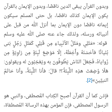
وبدون القرآن يبقى الدين ناقصًا، وبدون الإيمان بالقرآن
يكون الإيمان كذلك ناقصًا، بل حتى المسلم سيكون
إيمانه ناقصًا دون الإيمان بما أنزل الله من قبل على
أنبيائه ورسله، ولذلك جاء عنه صلى الله عليه وسلم
قوله: «مَثَلِي ومَثَلُ الأنْبِياءِ مِن قَبْلِي كَمَثَلِ رَجُلٍ بَنى
بُنْيانًا فأحْسَنَهُ وأَجْمَلَهُ، إلّا مَوْضِعَ لَبِنَةٍ مِن زاوِيَةٍ مِن
زَواياهُ، فَجَعَلَ النّاسُ يَطُوفُونَ به ويَعْجَبُونَ له ويقولونَ:
هَلّا وُضِعَتْ هذِه اللَّبِنَةُ؟! قالَ: فأنا اللَّبِنَةُ، وأنا خاتَمُ
النبيِّينَ»
[2]
.
فإذن كما أن القرآن أصبح الكِتاب المُصطفى، والنبي هو
الرسول المصطفى، فإن المؤمن بهذه الرسالة المُصطفاة،