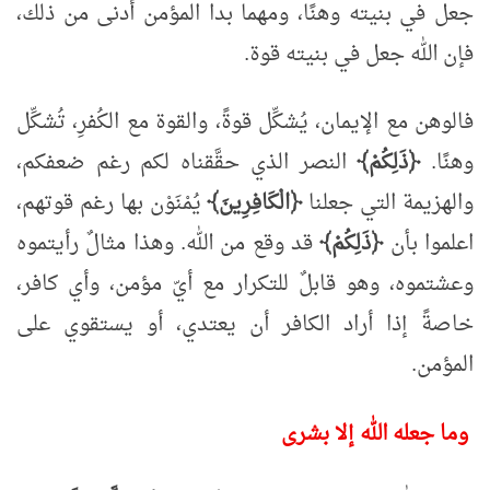
جعل في بنيته وهنًا، ومهما بدا المؤمن أدنى من ذلك،
فإن الله جعل في بنيته قوة.
فالوهن مع الإيمان، يُشكِّل قوةً، والقوة مع الكُفرِ، تُشكِّل
وهنًا.
﴿ذَلِكُمْ﴾
النصر الذي حقَّقناه لكم رغم ضعفكم،
والهزيمة التي جعلنا
﴿الْكَافِرِينَ﴾
يُمْنَوْن بها رغم قوتهم،
اعلموا بأن
﴿ذَلِكُمْ﴾
قد وقع من الله. وهذا مثالٌ رأيتموه
وعشتموه، وهو قابلٌ للتكرار مع أيّ مؤمن، وأي كافر،
خاصةً إذا أراد الكافر أن يعتدي، أو يستقوي على
المؤمن.
وما جعله الله إلا بشرى