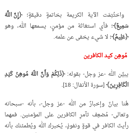
واختُتِمَت الآية الكريمة بخاتمةٍ دقيقةٍ؛
﴿إِنَّ اللَّهَ
سَمِيعٌ﴾
؛ فأي استغاثة من مؤمنٍ، يسمعها الله، وهو
﴿عَلِيمٌ﴾
؛ لا شيء يخفى عن علمه.
مُوهِن كيد الكافرين
يبيِّن الله -عز وجل- بقوله:
﴿ذَلِكُمْ وَأَنَّ اللّهَ مُوهِنُ كَيْدِ
الْكَافِرِينَ﴾
[سورة الأنفال: 18].
هُنا بيانٌ وإخبارٌ من الله -عز وجل-، بأنه -سبحانه
وتعالى- مُضعِف تآمرِ الكافرين على المؤمنين. فمهما
رأيتَ الكافر في قوةٍ ونفوذٍ، يُخبرك الله ويُطمئنك بأنه