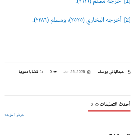
[1] أخرجه مسلم (٢٦١٦).
[2] أخرجه البخاري (٣٥٣٥)، ومسلم (٢٢٨٦).
. عبدالباقي يوسف
Jun 25, 2025
0
قضايا دعوية
أحدث التعليقات
0
عرض المزيد