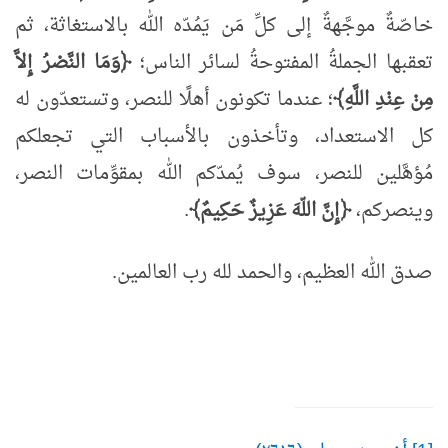
خاصّةٌ موجَّهةٌ إلى كلِّ مَن يَمُدّه الله بالاستغاثة، ثم
تعقبها الجملةُ المفتوحةُ لسائر الناس؛
﴿وَمَا النَّصْرُ إِلاَّ
مِنْ عِنْدِ اللَّهِ﴾
؛ عندما تكونون أهلًا للنصر، وتستعدّون له
كل الاستعداد، وتأخذون بالأسباب التي تجعلكم
مُؤهَّلين للنصر، سوف يُمدّكم الله بمقوِّمات النصر،
وينصركم،
﴿إِنَّ اللّهَ عَزِيزٌ حَكِيمٌ﴾
.
صدق الله العظيم، والحمد لله رب العالمين.