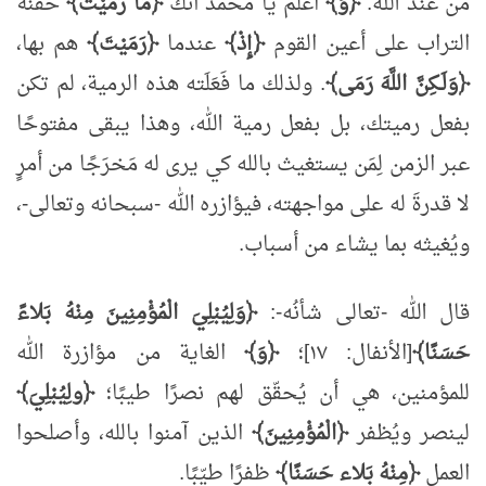
من عند الله.
﴿وَ﴾
اعلم يا مُحَمَّد أنك
﴿مَا رَمَيْتَ﴾
حفنة
التراب على أعين القوم
﴿إِذْ﴾
عندما
﴿رَمَيْتَ﴾
هم بها،
﴿وَلَـكِنَّ اللَّهَ رَمَى﴾
. ولذلك ما فَعَلَته هذه الرمية، لم تكن
بفعل رميتك، بل بفعل رمية الله، وهذا يبقى مفتوحًا
عبر الزمن لِمَن يستغيث بالله كي يرى له مَخرَجًا من أمرٍ
لا قدرةَ له على مواجهته، فيؤازره الله -سبحانه وتعالى-،
ويُغيثه بما يشاء من أسباب.
قال الله -تعالى شأنُه-:
﴿وَلِيُبْلِيَ الْمُؤْمِنِينَ مِنْهُ بَلاءً
حَسَنًا﴾
[الأنفال: ١٧]؛
﴿وَ﴾
الغاية من مؤازرة الله
للمؤمنين، هي أن يُحقّق لهم نصرًا طيبًا؛
﴿ولِيُبْلِيَ﴾
لينصر ويُظفر
﴿الْمُؤْمِنِينَ﴾
الذين آمنوا بالله، وأصلحوا
العمل
﴿مِنْهُ بَلاء حَسَنًا﴾
ظفرًا طيّبًا.