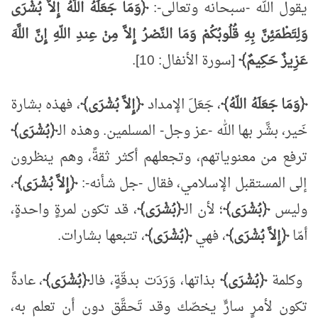
يقول الله -سبحانه وتعالى-:
﴿وَمَا جَعَلَهُ اللَّهُ إِلاَّ بُشْرَى
وَلِتَطْمَئِنَّ بِهِ قُلُوبُكُمْ وَمَا النَّصْرُ إِلاَّ مِنْ عِندِ اللّهِ إِنَّ اللَّهَ
عَزِيزٌ حَكِيمٌ﴾
[سورة الأنفال: 10].
﴿وَمَا جَعَلَهُ اللّهُ﴾
، جَعَلَ الإمداد
﴿إِلاَّ بُشْرَى﴾
، فهذه بشارة
خَير، بشَّر بها الله -عز وجل- المسلمين. وهذه الـ
﴿بُشْرَى﴾
ترفع من معنوياتهم، وتجعلهم أكثر ثقةً، وهم ينظرون
إلى المستقبل الإسلامي، فقال -جل شأنه-:
﴿إِلاَّ بُشْرَى﴾
،
وليس
﴿بُشْرَى﴾
؛ لأن الـ
﴿بُشْرَى﴾
، قد تكون لمرةٍ واحدةٍ،
أمّا
﴿إِلاَّ بُشْرَى﴾
، فهي
﴿بُشْرَى﴾
، تتبعها بشارات.
وكلمة
﴿بُشْرَى﴾
بذاتها، وَرَدَت بدقّةٍ، فالـ
﴿بُشْرَى﴾
، عادةً
تكون لأمرٍ سارٍّ يخصّك وقد تَحقَّق دون أن تعلم به،