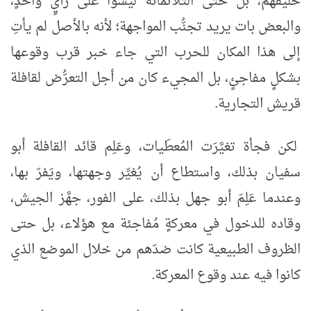
حليفَهم، بل حتى الثلاثمائة ليسوا على رأيٍ واحدٍ،
والبعض بات يريد تجنُّب المواجهة؛ لأنه بالأصل لم يأتِ
إلى هذا المكان للحرب التي جاء خبر قرب وقوعها
بشكلٍ مفاجئٍ، بل المجيء كان من أجل التعرُّض لقافلة
قريش التجارية.
لكن فجأة تغيَّرَت المُعطَيات، وعَلِم قائد القافلة أبو
سفيان بذلك، واستطاع أن يُغيِّر وجهتها، ويَفرّ بها،
وعندما عَلِمَ أبو جهل بذلك، على الفور، جهَّز الجيش،
وقاده للدخول في معركةٍ مُفاجئة مع هؤلاء، بل حتى
الظروف الطبيعية كانت ضدّهم من خلال الموضع الذي
كانوا فيه عند وقوع المعركة.