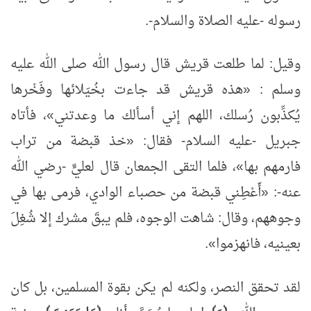
رسوله -عليه الصلاة والسلام-.
وقيل: لما طلعت قريش قال رسول الله صلى الله عليه
وسلم : «هذه قريش قد جاءت بخُيَلائها وفَخْرها
يُكذِّبون رُسلك، اللهم إني أسألك ما وعدتني»، فأتاه
جبريل -عليه السلام- فقال: «خذ قبضة من تراب
فارمهم بها»، فلما التقى الجمعان قال لعليٍّ -رضي الله
عنه-: «أَعْطِني قبضة من حصباء الوادي، فرمى بها في
وجوههم، وقال: شاهت الوجوه، فلم يبقَ مشرك إلا شُغِلَ
بعينيه، فانهزموا».
لقد تحقق النصر، ولكنه لم يكن بقوة المسلمين، بل كان