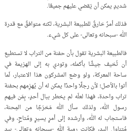
شديدٍ يمكن أن يَقضي عليهم جميعًا.
فذلك أمرٌ خارقٌ للطبيعة البشرية، لكنه متوافقٌ مع قدرة
الله -سبحانه وتعالى- على كل شيء.
فالطبيعة البشرية تقول بأن حفنة من التراب لا تستطيع
أن تُخيف جيشًا بأكمله، وتودي به إلى الهزيمة في
ساحة المعركة، ولو وضع المشركون هذا الاعتبار، لَما
أتوا بالأصل؛ لأن رجلًا واحدًا يمكن له أن يُهزِمهم بحفنة
تراب واحدة، فهذا لعلّه لم يخطر ببال أحدٍ، بِمَن فيهم
رسول الله، ولذلك سأل الله مَخرَجًا من المِحنة،
فاستجاب له الله، وأرشده إلى أمرٍ يسيرٍ ومُتاحٍ، وفي
مُتناول اليد، فكانت رمية الله -سبحانه وتعالى- بيد