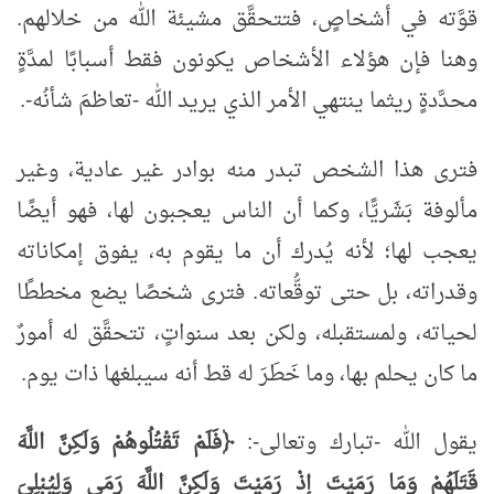
قوَّته في أشخاصٍ، فتتحقَّق مشيئة الله من خلالهم.
وهنا فإن هؤلاء الأشخاص يكونون فقط أسبابًا لمدَّةٍ
محدَّدةٍ ريثما ينتهي الأمر الذي يريد الله -تعاظمَ شأنُه-.
فترى هذا الشخص تبدر منه بوادر غير عادية، وغير
مألوفة بَشَريًّا، وكما أن الناس يعجبون لها، فهو أيضًا
يعجب لها؛ لأنه يُدرك أن ما يقوم به، يفوق إمكاناته
وقدراته، بل حتى توقُّعاته. فترى شخصًا يضع مخططًا
لحياته، ولمستقبله، ولكن بعد سنواتٍ، تتحقَّق له أمورٌ
ما كان يحلم بها، وما خَطَرَ له قط أنه سيبلغها ذات يوم.
يقول الله -تبارك وتعالى-:
﴿فَلَمْ تَقْتُلُوهُمْ وَلَكِنَّ اللَّهَ
قَتَلَهُمْ وَمَا رَمَيْتَ إِذْ رَمَيْتَ وَلَكِنَّ اللَّهَ رَمَى وَلِيُبْلِيَ