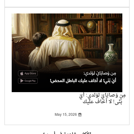
مِن وَصايَايَ لوَلدي: أيْ
بُنَي! لا أخاف عليك
الباطل المحض!
May 15, 2026