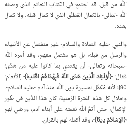
الله من قبل، قد اجتمع في الكتاب الخاتم الذي وصفه
الله -تعالى- بالكمال المُطلَق الذي لا كمال قبله، ولا كمال
بعده.
والنبي -عليه الصلاة والسلام- غير منفصل عن الأنبياء
والرسل من قبله، بل هو متّصل معهم، وقد أمره الله
-سبحانه وتعالى- أن يقتدي بما كانوا عليه من هدًى؛
فقال:
﴿أُوْلَـئِكَ الَّذِينَ هَدَى اللّهُ فَبِهُدَاهُمُ اقْتَدِهْ﴾
[الأنعام:
90]؛ لأنه مُكمِّل لمسيرة دِين الله منذ آدم -عليه السلام-،
وخلال كل هذه الفترة الزمنية، كان هذا الدِّين في طَور
الإكمال، حتى أتمَّ الله نعمته على أبناء آدم، ورضي لهم
﴿الإِسْلاَمَ دِينًا﴾
، وقد أكمله لهم بالقرآن.