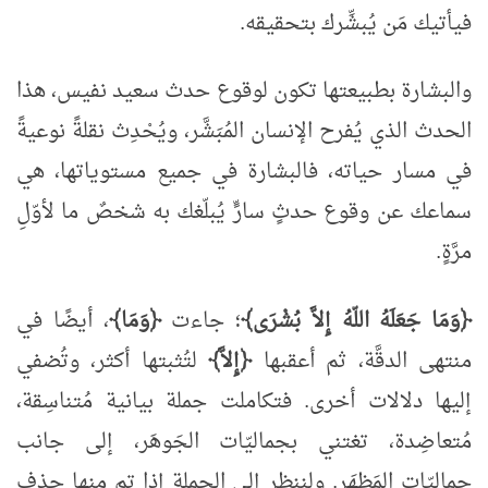
فيأتيك مَن يُبشِّرك بتحقيقه.
والبشارة بطبيعتها تكون لوقوع حدث سعيد نفيس، هذا
الحدث الذي يُفرح الإنسان المُبَشَّر، ويُحْدِث نقلةً نوعيةً
في مسار حياته، فالبشارة في جميع مستوياتها، هي
سماعك عن وقوع حدثٍ سارٍّ يُبلّغك به شخصٌ ما لأوّلِ
مرَّةٍ.
﴿وَمَا جَعَلَهُ اللّهُ إِلاَّ بُشْرَى﴾
؛ جاءت
﴿وَمَا﴾
، أيضًا في
منتهى الدقَّة، ثم أعقبها
﴿إِلاَّ﴾
لتُثبتها أكثر، وتُضفي
إليها دلالات أخرى. فتكاملت جملة بيانية مُتناسِقة،
مُتعاضِدة، تغتني بجماليّات الجَوهَر، إلى جانب
جماليّات المَظهَر. ولننظر إلى الجملة إذا تم منها حذف