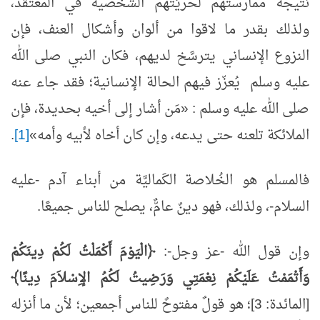
نتيجة ممارستهم لحريّتهم الشخصية في المُعتَقد،
ولذلك بقدر ما لاقوا من ألوان وأشكال العنف، فإن
النزوع الإنساني يترسَّخ لديهم، فكان النبي صلى الله
عليه وسلم يُعزّز فيهم الحالة الإنسانية؛ فقد جاء عنه
صلى الله عليه وسلم : «مَن أشار إلى أخيه بحديدة، فإن
الملائكة تلعنه حتى يدعه، وإن كان أخاه لأبيه وأمه»
[1]
.
فالمسلم هو الخُلاصة الكَماليَّة من أبناء آدم -عليه
السلام-، ولذلك، فهو دينٌ عامٌّ، يصلح للناس جميعًا.
وإن قول الله -عز وجل-:
﴿الْيَوْمَ أَكْمَلْتُ لَكُمْ دِينَكُمْ
وَأَتْمَمْتُ عَلَيْكُمْ نِعْمَتِي وَرَضِيتُ لَكُمُ الإِسْلاَمَ دِينًا﴾
[المائدة: 3]؛ هو قولٌ مفتوحٌ للناس أجمعين؛ لأن ما أنزله