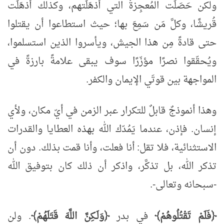
ولكن حَصَلَت المُعجِزةُ التي أذهَلَتهم، وكذلك أذهَلَت
قُريشًا، وكلَّ مَن سَمِعَ بها؛ حيث استطاعوا أن يقتلوا
حتى قادةً مِن هذا الجيش، ويأسروا الذين استسلموا،
ويُحقّقوا نصرًا مؤزّرًا سوف يبقى علامةً بارزةً في
المواجهة بين قوتَي الإيمان والكفر.
وهذا أنموذجٌ قابلٌ للتكرار عبر الزمن في أيّ مكان، ولأي
إنسان. فإذن، عندما يَمُدّك الله بهذه العطايا والقدرات
الاستثنائية، فلا تقل: أنا فعلت، وأنا قمت بذلك. دون أن
تذكر الله، بل تذكَّر، واذكر أن ذلك كان بتوفيق الله
-سبحانه وتعالى-.
﴿فَلَمْ تَقْتُلُوهُمْ﴾
في بدر
﴿وَلَـكِنَّ اللَّهَ قَتَلَهُمْ﴾
. ولن