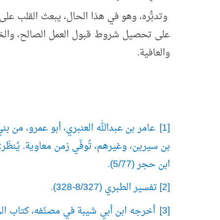
وتدبُّره، وهو في هذا الحال، يبعث القلب على
على تحصيل شروط قبول العمل الصالح، والخوف
والعافية.
[1] عامر بن عبدالله العنبري، أبو عمرو، من
ابن حجر (5/77).
[2] تفسير الطبري (8/327-328).
[3] أخرجه ابن أبي شيبة في مصنّفه، كتاب ال