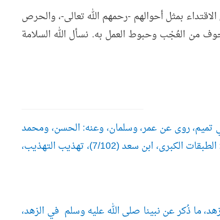
 الاقتداء بمثل أحوالهم -رحمهم الله تعالى-، والحرص
 من العُجْب وحبوط العمل به. نسأل الله السلامة
 بني تميم، روى عن عمر، وسلمان، وعنه: الحسن، ومحمد
بن سيرين، وغيرهم، تُوفّي زمن معاوية. يُنظَر: الطبقات الكبرى، ابن سعد (7/102)، تهذيب التهذيب،
زهد، ما ذُكر عن نبينا صلى الله عليه وسلم في الزهد،