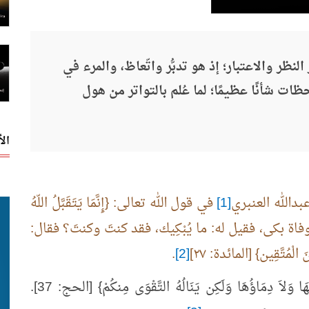
 النظر والاعتبار؛ إذ هو تدبُّر واتّعاظ، والمرء في
ظات شأنًا عظيمًا؛ لما عُلم بالتواتر من هول
ال
دالله العنبري
[1]
في قول الله تعالى: {إِنَّمَا يَتَقَبَّلُ اللّهُ
٢٧]؛ أنه حين حضرته الوفاة بكى، فقيل له: ما يُبْكِيك، فقد كنتَ وكنتَ؟ فقال:
الْمُتَّقِين} [المائدة: ٢٧]
[2]
.
ويُستدل له بقوله تعالى: {لَن يَنَالَ اللَّهَ لُحُومُهَا وَلاَ دِمَاؤُهَا وَلَكِن يَنَالُهُ التَّقْوَى مِنكُمْ} [الحج: 37].