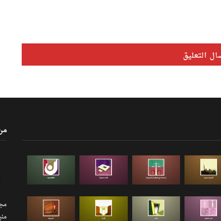
من
مجلة
منب