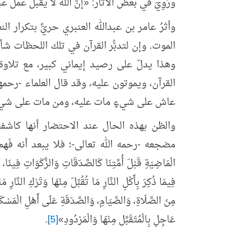
ورُوِيَ في بعض الآثار: «إنَّ الله لا يقبل عمل
وأثرُ عامر بن عبدالله العنبري حريٌّ بتكرار ال
الموت. وإن لتدبُّر القرآن في تلك اللحظات شأن
وهذا يدلّ على رصيد إيماني كبير، مع تلاوة
القرآن، ويموتون عليه، وقد قال العلماء -رحمه
عاش على شيءٍ مات عليه، ومن مات على شيء 
والظن بهذه الحال عند الاحتضار أنها كاشف
مضجعه -رحمه الله تعالى-؛ فلا يبعد أنه فَهم منها
الْمَاضِيَةِ قَبْلَ أُمَّتِنَا كَالصَّدَقَاتِ وَالزَّكَوَاتِ فِينَا، غَيْ
فِيمَا ذُكِرَ بِأَكْلِ النَّارِ مَا تُقُبِّلَ مِنْهَا وَتَرْكِ النَّارِ مَ
مِنَ الصَّلَاةِ، وَالصِّيَامِ، وَالصَّدَقَةِ عَلَى أَهْلِ الْمَسْكَنَ
عَاجِلٍ بِالْمُتَقَبَّلِ مِنْهَا وَالْمَرْدُودِ»
[5]
.