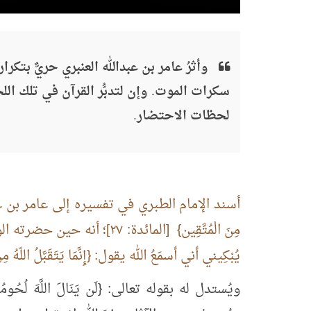
وأثرُ عامر بن عبدالله العنبري حريٌّ بتكرار
سكرات الموت. وإن لتدبُّر القرآن في تلك اللح
لحظات الاحتضار.
أسند الإمام الطبري في تفسيره إلى عامر بن عب
مِنَ الْمُتَّقِين} [المائدة: 
يُبْكِيني أني أسمَعُ الله يقول: {إِنَّمَا يَتَقَبَّلُ اللّهُ مِنَ 