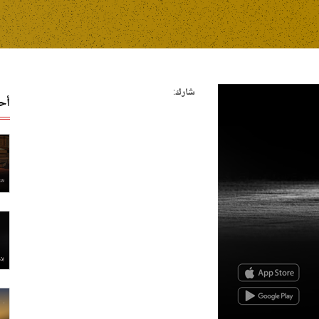
شارك:
أح