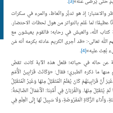
 عبدٍ حتى يَرضى عنه»
[3]
.
نظر والاعتبار؛ إذ هو تدبُّر واتّعاظ، والمرء في سكرات
ًا عظيمًا؛ لما عُلم بالتواتر من هول لحظات الاحتضار.
 كتاب الله، والعيش في رحابه؛ فالقوم يعيشون مع
م الله تعالى-: «قد أجرى الكريم عادته بكرمه أنه مَن
بُعِث عليه»
[4]
.
ة عن حاله في حياته؛ فلعل هذه الآية كانت تقضّ
 ما ذكره الطبري؛ فقال: «وَكَانَتْ قَرَابِينُ الْأُمَمِ
رَ أَنَّ قَرَابِينَهُمْ كَانَ يُعْلَمُ الْمُتَقَبَّلُ مِنْهَا وَغَيْرُ الْمُتَقَبَّلُ
ا لَمْ يُتَقَبَّلْ مِنْهَا. وَالْقُرْبَانُ فِي أُمَّتِنَا: الْأَعْمَالُ الصَّالِحَةُ:
ةِ، وَأَدَاءِ الزَّكَاةِ الْمَفْرُوضَةِ، وَلَا سَبِيلَ لَهَا إِلَى الْعِلْمِ فِي