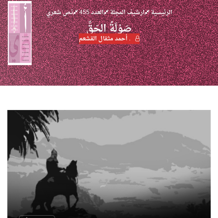
الرئيسية
ارشيف المجلة
العدد 455
نص شعري
صَوْلَةُ الحَقِّ
. أحمد مثقال القشعم