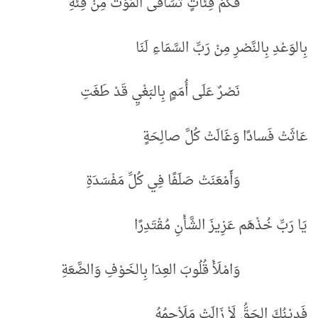
فَكَمْ فِئاتٍ تسَاقَى المَوْت مِنْ فِئَةِ
بِالوَعْدِ بِالنَّصْرِ مِنْ رَبِّ السَّمَاءِ لَنَا
نَصْرٌ عَلَى أُمَمٍ بِالبَغْيِ قَدْ طَغَتِ
عَاثَتْ فَسادًا وَغَالَتْ كُلَّ صالِحَةٍ
وَأَمْعَنَتْ صَلَفًا فِي كُلِّ مَفْسَدَةِ
يَا رَبِّ خُذْهَم عَزِيزَ الشَّأْنِ مُقْتَدِرًا
وَامْلَأْ قُلُوبَ العِدَا بِالخَوْفِ وَالضَّعَةِ
فَدِيْنُكَ الحَقُّ لَاْ زَالَتْ مَلَاْحِمُهُ