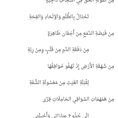
مِنْ صَوْلَةِ الحَقِّ فِي أَسْجَافِ دَاجِيَةٍ
تَخْتَالُ بِالظُّلْمِ وَالإِلْحَادِ وَالقِحَةِ
مِنْ فَيْضَةِ الدَّمْعِ مِنْ أَجْفَان طَاهِرَةٍ
مِنْ دَفْقَةِ الدَّمِ مِنْ قَلْبٍ وِمِنْ رِئِةِ
مِنْ شَهْقَةِ الأَرْضِ إِذْ تَهْفُو خَوَافِقُهَا
لِقُبْلَةِ الغَيْثِ مِنْ مَعْسُولَةِ الشَّفَةِ
مِنْ هَمْهَمَاتِ السَّوَاقِي الحَامِلَاتِ قِرًى
إِلَى جُذُوعِ عِبَارَاتِي وَأَخْيِلَتِي