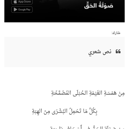
شارك:
نص شعري
مِنْ هَمْسَةِ الغَيْمَةِ الحُبْلَى المُضَمَّخَةِ
بِكُلِّ مَا تَحْمِلُ البُشْرَى مِنَ الهِبَةِ