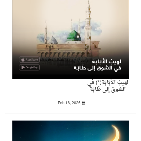
لهيبُ الأُبَابَة(*) في
الشوق إلى طَابَة
Feb 16, 2026