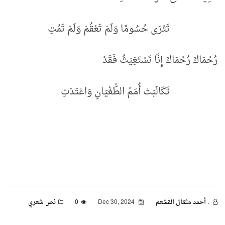
تَتْرَى حُسُومًا وَلَمْ تَعْقُمْ وَلَمْ تَمُتِ
رُحْمَاكَ رُحْمَاكَ إِنَّا نَسْتَغِيْثُ فَقَدْ
تَكَالَبَتْ أُمَمُ الطُّغْيَانِ وَاعْتَدَتِ
. أحمد مثقال القشعم
Dec 30, 2024
0
نص شعري