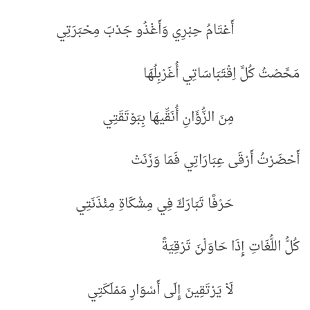
أَعْتَامُ حِبْرِي وَأَغْذُو جَدْبَ مِحْبَرَتِي
مَحَّصْتُ كُلَّ اِقْتَبَاسَاتِي أُغَرْبِلُهَا
مِنَ الزُّؤَانِ أُنَقِّيهَا بِبَوْتَقَتِي
أَحْضَرْتُ أَرْقَى عِبَارَاتِي فَمَا وَزَنَتْ
حَرْفًا تَبَارَكَ فِي مِشْكَاةِ مِئْذَنَتِي
كُلُّ اللُّغَاتِ إِذَا حَاوَلْنَ تَرْقِيَةً
لَاْ يَرْتَقِينَ إِلَى أَسْوَارِ مَمْلَكَتِي