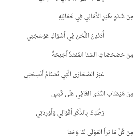
مِنْ شَدْوِ طَيْرِ الأَمَانِي فِي خَمَائِلِهِ
أُدَنْدِنُ اللَّحْنَ فِي أَشْوَاكِ عَوْسَجَتِي
مِنْ حَصْحَصَاتِ السَّنَا المُمْتَدِّ أَجْنِحَةً
عَبْرَ الصَّحَارَى الَّتِي تَسْتَامُ أَنْسِجَتِي
مِنْ هَيْمَنَاتِ النَّدَى الغَافِي عَلَى قَبَسٍ
رَطَّبْتُ بِالذِّكْرِ أَقْوَالِي وَأَوْرِدَتِي
مِنْ كُلِّ مَا بَرأَ المَوْلَى لَنَا وَحَبَا