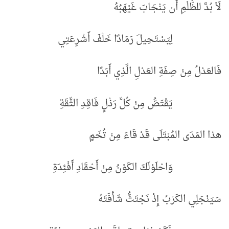
لَاْ بُدَّ للظُّلْمِ أَن يَنْجَابَ غَيْهَبُهُ
لِيَسْتَحِيلَ رَمَادًا خَلْفَ أَشْرِعَتِي
فَالعَدْلُ مِنْ صِفَةِ العَدْلِ الَّذِي أَبَدًا
يَقْتَصُّ مِنْ كُلِّ رَذْلٍ فَاقِدِ الثِّقَةِ
هذا المَدَى المُبْتَلَى قَدْ قَاءَ مِنْ تُخَمٍ
وَاحْلَوْلَكَ الكَوْنُ مِنْ أَحْقَادِ أَفْئِدَةِ
سَيَنْجَلِي الكَرْبُ إِذْ نَجْتَثُّ شَأْفَتَهُ