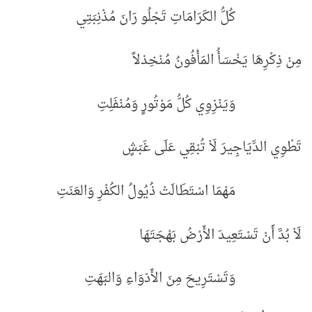
كُلُّ الكَرَامَاتِ تَجْلُو رَانَ مُذْنِبَتِي
مِنْ ذِكْرِهَا يَخْسَأُ المَأْفُونُ مُنْخِذلاً
وَيَنْزِوِي كُلُّ مَوْتُورٍ وَمُنْفَلِتِ
تَطْوِي الدِّيَاجِيرَ لَاْ تُبْقِي عَلَى غَبَشٍ
مَهْمَا اسْتَطَالَتْ ذُيُولُ الكُفْرِ وَالعَنَتِ
لَاْ بُدَّ أَنْ تَسْتَعِيدَ الأَرْضُ بَهْجَتَهَا
وَتَسْتَرِيحَ مِنَ الأَدْوَاءِ وَالبَهَتِ