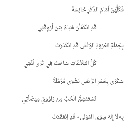
فَكُلُّهُنَّ أَمَامَ الذِّكْرِ خَانِسَةٌ
قَدِ انْكَفَأْنَ هَبَاءً بَيْنَ أَرْوِقَتِي
بِجُمْلَةِ العُرْوَةِ الوُثْقَى قَدِ انْكَدَرَتْ
كُلُّ البَلَاْغَاتِ سَاخَتْ فِي ثَرَى لُغَتِي
سَكْرَى بِخَمْرِ الرِّضَى نَشْوَى مُزَمَّلَةٌ
تَسْتَنْشِقُ الْحُبَّ مِنْ رَاوُوقِ مِيْضَأَتِي
بِـ
لَاْ إِلهَ سِوَى المَوْلَى
قَدِ اِنْعَقَدَتْ
»
»