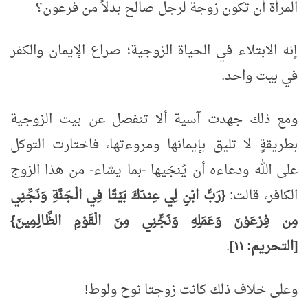
المرأة أن تكون زوجة لرجل صالح بدلاً من فرعون؟
إنه الابتلاء في الحياة الزوجية؛ صراع الإيمان والكفر
في بيت واحد.
ومع ذلك جهدت آسية ألا تنفصل عن بيت الزوجية
بطريقةٍ لا تليق بإيمانها ومروءتها، فاختارت التوكل
على الله ودعاءه أن يُنجّيها -بما يشاء- من هذا الزوج
الكافر، قالت:
{رَبِّ ابْنِ لِي عِندَكَ بَيْتًا فِي الْـجَنَّةِ وَنَجِّنِي
مِن فِرْعَوْنَ وَعَمَلِهِ وَنَجِّنِي مِنَ الْقَوْمِ الظَّالِـمِينَ}
[التحريم: ١١]
.
وعلى خلاف ذلك كانت زوجتا نوح ولوط!