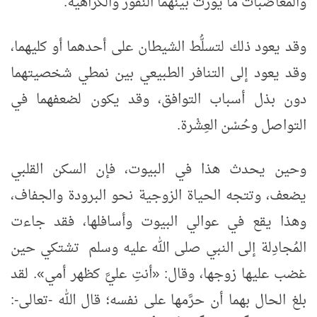
والمغاضبات ما يُورث بينهما النفور والكراهية.
وقد يعود ذلك لتسلُّط الشيطان على أحدهما أو كليهما،
وقد يعود إلى التنافر الطبيعي بين نمطي شخصيتهما
دون بذل أسباب التوافق، وقد يكون لضعفهما في
التواصل وحُسْن العِشْرة.
وحين يحدث هذا في البيوت، فإن السكن القلبي
يضعف، وتتجه الحياة الزوجية نحو البرودة والجفاف،
وهذا يقع في عوالي البيوت وأسافلها، فقد جاءت
المُجادِلة إلى النبي صلى الله عليه وسلم تشتكي حين
غضب عليها زوجها، وقال: «أنتِ عليَّ كظهر أمي». لقد
بلغ الحال بهما أن حرَّمها على نفسه؛ قال الله -تعالى-: