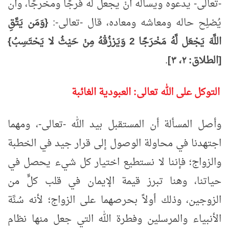
-تعالى- يدعوه ويسأله أنْ يجعل له فرجًا ومخرجًا، وأن
يُصْلِح حاله ومعاشه ومعاده، قال -تعالى-:
{وَمَن يَتَّقِ
اللَّهَ يَجْعَل لَّهُ مَخْرَجًا
2 وَيَرْزُقْهُ مِنْ حَيْثُ لا يَحْتَسِبُ}
[الطلاق: ٢، ٣]
.
التوكل على الله تعالى: العبودية الغائبة
وأصل المسألة أن المستقبل بيد الله -تعالى-، ومهما
اجتهدنا في محاولة الوصول إلى قرار جيد في الخطبة
والزواج؛ فإننا لا نستطيع اختيار كل شيء يحصل في
حياتنا، وهنا تبرز قيمة الإيمان في قلب كلٍّ من
الزوجين، وذلك أولاً بحرصهما على الزواج؛ لأنه سُنَّة
الأنبياء والمرسلين وفطرة الله التي جعل منها نظام