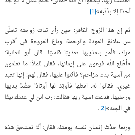
أطاعت ربها؛ ليعلموا أنَّ الله -تعالى- حَكَم عدل لا يُؤاخِذ
أحدًا إلا بذَنْبه»
[1]
.
ثم إن هذا الزوج الكافر؛ حين رأى ثبات زوجته تخلَّى
عن علائق المودة والرحمة، وباع المروءة في أقرب
مزاد، فأمر بتعذيبها تعذيبًا قاسيًا. قال أبو العالية:
«أَطْلع الله فرعون على إيمانها، فقال للملأ: ما تعلمون
من آسية بنت مزاحم؟ فأثنوا عليها، فقال لهم: إنها تعبد
غيري. فقالوا له: اقتلها فأوتِدْ لها أوتادًا فشُدَّ يديها
ورجليها. فدعت آسية ربها فقالت: رب ابن لي عندك بيتًا
في الجنة»
[2]
.
وربما حدَّث إنسان نفسه يومئذ، فقال: ألا تستحق هذه