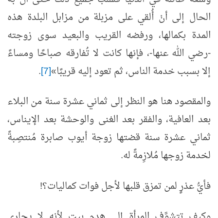
الحال إلى أنْ أُلقي على مزبلة من مزابل البلدة هذه
المدة بكمالها، ورفضه القريب والبعيد سوى زوجته
-رضي الله عنها-، فإنها كانت لا تُفارقه صباحًا ومساءً
إلا بسبب خدمة الناس، ثم تعود إليه قريبًا»
[7]
.
والمقصود هنا هو النظر إلى ثماني عشرة سنة من البلاء
بعد العافية، والفقر بعد الغنى والوحشة بعد الإيناس،
ثماني عشرة سنة قضتها زوجة أيوب صابرة مُنتصِبةً
لخدمة زوجها مُلازِمةً له.
فأيُّ عذرٍ لمن تمزق قلبها لأجل فوات كماليات؟!
وكيف تتشوَّف المرأة إلى هدم بيتٍ لأنه لا يجاري