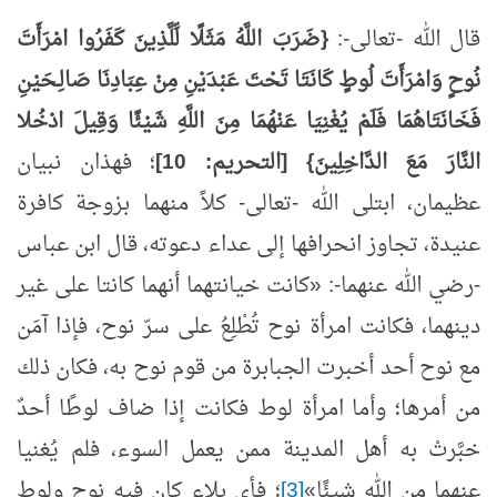
قال الله -تعالى-:
{ضَرَبَ اللَّهُ مَثَلًا لِّلَّذِينَ كَفَرُوا امْرَأَتَ
نُوحٍ وَامْرَأَتَ لُوطٍ كَانَتَا تَحْتَ عَبْدَيْنِ مِنْ عِبَادِنَا صَالِـحَيْنِ
فَخَانَتَاهُمَا فَلَمْ يُغْنِيَا عَنْهُمَا مِنَ اللَّهِ شَيْئًا وَقِيلَ ادْخُلا
النَّارَ مَعَ الدَّاخِلِينَ} [التحريم:
10]
؛ فهذان نبيان
عظيمان، ابتلى الله -تعالى- كلاً منهما بزوجة كافرة
عنيدة، تجاوز انحرافها إلى عداء دعوته، قال ابن عباس
-رضي الله عنهما-: «كانت خيانتهما أنهما كانتا على غير
دينهما، فكانت امرأة نوح تُطْلِعُ على سرّ نوح، فإذا آمَن
مع نوح أحد أخبرت الجبابرة من قوم نوح به، فكان ذلك
من أمرها؛ وأما امرأة لوط فكانت إذا ضاف لوطًا أحدٌ
خبَّرتْ به أهل المدينة ممن يعمل السوء، فلم يُغنيا
عنهما من الله شيئًا»
[3]
؛ فأي بلاء كان فيه نوح ولوط