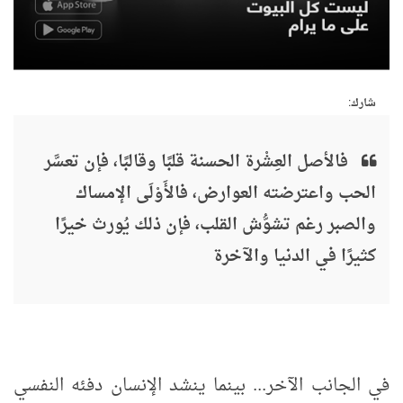
شارك:
فالأصل العِشْرة الحسنة قلبًا وقالبًا، فإن تعسَّر
الحب واعترضته العوارض، فالأَوْلَى الإمساك
والصبر رغم تشوُّش القلب، فإن ذلك يُورث خيرًا
كثيرًا في الدنيا والآخرة
في الجانب الآخر... بينما ينشد الإنسان دفئه النفسي