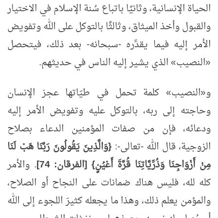
الحياة الإنسانية، وثانيًا باتباع سُنة الإسلام في الاختيار
والقبول وأخذ الميثاق، وثالثًا بالتوكل على الله وتفويض
الأمر إليه فيما يقدِّره -سبحانه- بعد ذلك، فيتحصل
«النصيب» الذي يشير إليه الناس في حديثهم.
و«النصيب» كلمة تحمل في طيّاتها عجز الإنسان
وحاجته إلى ربه، بالتوكل عليه وتفويض الأمر إليه
ودعائه، فإن من صفات المؤمنين الدعاء بصلاح
الزوجية، قال الله -تعالى-:
{وَالَّذِينَ يَقُولُونَ رَبَّنَا هَبْ لَنَا
مِنْ أَزْوَاجِنَا وَذُرِّيَّاتِنَا قُرَّةَ أَعْيُنٍ} [الفرقان:
74]
. والأمر
كله لله، فليس هناك ضمانات على النجاح أو الصلاح،
والمؤمن يعلم ذلك، وهذا ما يجعله كثيرَ اللجوء إلى الله