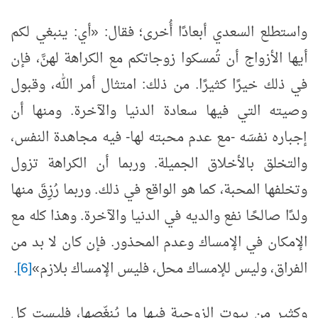
واستطلع السعدي أبعادًا أُخرى؛ فقال: «أي: ينبغي لكم
أيها الأزواج أن تُمسكوا زوجاتكم مع الكراهة لهنَّ، فإن
في ذلك خيرًا كثيرًا. من ذلك: امتثال أمر الله، وقبول
وصيته التي فيها سعادة الدنيا والآخرة. ومنها أن
إجباره نفسَه -مع عدم محبته لها- فيه مجاهدة النفس،
والتخلق بالأخلاق الجميلة. وربما أن الكراهة تزول
وتخلفها المحبة، كما هو الواقع في ذلك. وربما رُزِقَ منها
ولدًا صالحًا نفع والديه في الدنيا والآخرة. وهذا كله مع
الإمكان في الإمساك وعدم المحذور. فإن كان لا بد من
الفراق، وليس للإمساك محل، فليس الإمساك بلازم»
[6]
.
وكثير من بيوت الزوجية فيها ما يُنغّصها، فليست كل