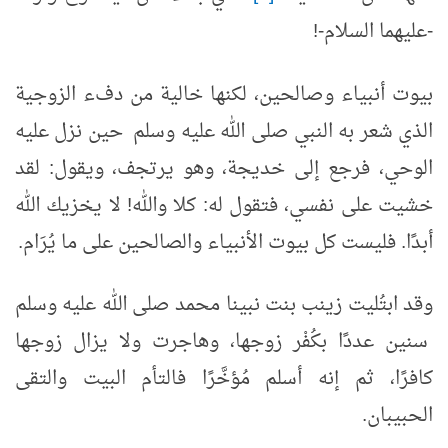
-عليهما السلام-!
بيوت أنبياء وصالحين، لكنها خالية من دفء الزوجية
الذي شعر به النبي صلى الله عليه وسلم حين نزل عليه
الوحي، فرجع إلى خديجة، وهو يرتجف، ويقول: لقد
خشيت على نفسي، فتقول له: كلا والله! لا يخزيك الله
أبدًا. فليست كل بيوت الأنبياء والصالحين على ما يُرَام.
وقد ابتُليت زينب بنت نبينا محمد صلى الله عليه وسلم
سنين عددًا بكُفْر زوجها، وهاجرت ولا يزال زوجها
كافرًا، ثم إنه أسلم مُؤخَّرًا فالتأم البيت والتقى
الحبيبان.