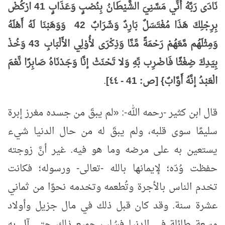
نَادَى رَبَّهُ أَنِّي مَسَّنِيَ الشَّيْطَانُ بِنُصْبٍ وَعَذَابٍ
41 ارْكُضْ
بِرِجْلِكَ هَذَا مُغْتَسَلٌ بَارِدٌ وَشَرَابٌ 42 وَوَهَبْنَا لَهُ أَهْلَهُ
وَمِثْلَهُم مَّعَهُمْ رَحْمَةً مِّنَّا وَذِكْرَى لأُوْلِي الأَلْبَابِ 43 وَخُذْ
بِيَدِكَ ضِغْثًا فَاضْرِب بِّهِ وَلا تَحْنَثْ إنَّا وَجَدْنَاهُ صَابِرًا نِّعْمَ
الْعَبْدُ إنَّهُ أَوَّابٌ} [ص: 41 - ٤٤]
.
قال ابن كثير -رحمه الله-: «لم يبقَ من جسده مغرز إبرة
سليمًا سوى قلبه، ولم يبقَ له من حال الدنيا شيء
يستعين به على مرضه وما هو فيه. غير أنَّ زوجته
حفظت وُدّه؛ لإيمانها بالله -تعالى- ورسوله؛ فكانت
تخدم الناس بالأجرة وتُطعمه وتخدمه نحوًا من ثماني
عشرة سنة. وقد كان قبل ذلك في مال جزيل وأولاد
وسعة طائلة في الدنيا فسُلب جميع ذلك حتى آل به