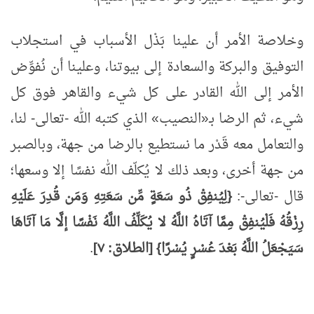
وخلاصة الأمر أن علينا بَذْل الأسباب في استجلاب
التوفيق والبركة والسعادة إلى بيوتنا، وعلينا أن نُفوِّض
الأمر إلى الله القادر على كل شيء والقاهر فوق كل
شيء، ثم الرضا بـ«النصيب» الذي كتبه الله -تعالى- لنا،
والتعامل معه قَدْر ما نستطيع بالرضا من جهة، وبالصبر
من جهة أخرى، وبعد ذلك لا يُكلّف الله نفسًا إلا وسعها؛
قال -تعالى-:
{لِيُنفِقْ ذُو سَعَةٍ مِّن سَعَتِهِ وَمَن قُدِرَ عَلَيْهِ
رِزْقُهُ فَلْيُنفِقْ مِمَّا آتَاهُ اللَّهُ لا يُكَلِّفُ اللَّهُ نَفْسًا إلَّا مَا آتَاهَا
سَيَجْعَلُ اللَّهُ بَعْدَ عُسْرٍ يُسْرًا} [الطلاق: ٧]
.