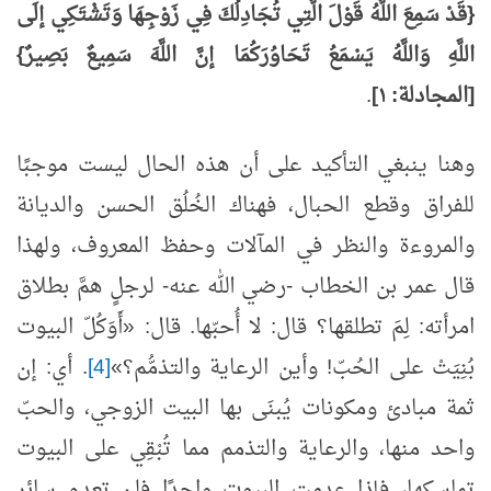
{قَدْ سَمِعَ اللَّهُ قَوْلَ الَّتِي تُجَادِلُكَ فِي زَوْجِهَا وَتَشْتَكِي إلَى
اللَّهِ وَاللَّهُ يَسْمَعُ تَحَاوُرَكُمَا إنَّ اللَّهَ سَمِيعٌ بَصِيرٌ}
[المجادلة: ١]
.
وهنا ينبغي التأكيد على أن هذه الحال ليست موجبًا
للفراق وقطع الحبال، فهناك الخُلُق الحسن والديانة
والمروءة والنظر في المآلات وحفظ المعروف، ولهذا
قال
عمر بن الخطاب -رضي الله عنه- لرجلٍ همَّ بطلاق
امرأته: لِمَ تطلقها؟ قال: لا أُحبّها. قال: «أَوَكُلّ
البيوت
بُنِيَتْ على الحُبّ! وأين الرعاية والتذمُّم؟»
[4]
. أي: إن
ثمة مبادئ ومكونات يُبنَى بها البيت الزوجي، والحبّ
واحد منها، والرعاية والتذمم مما تُبْقِي على البيوت
تماسكها، فإذا عدمت البيوت واحدًا فلن تعدم سائر