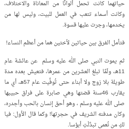
حياتهما كانت تحمل ألوانًا من المعاناة والاختلاف،
وكانت أسماء تتعب في العمل للبيت، وليس لها من
يخدمها، وجرت عليها قسوة.
فتأمل الفرق بين حياتين لأختين هما من أعظم النساء!
ثم يموت النبي صلى الله عليه وسلم عن عائشة عام
11هـ، ولَمَّا تبلغ العشرين من عمرها، فتعيش بعده مدة
طويلة بلا زوج ولا أبناء حتى تُوفِّيت عام 57هـ، أي ما
يقارب 46سنة قضتها وهي صابرة على فراق حبيبها
صلى الله عليه وسلم ، وهو أحق إنسان بالحب وأجدره،
وكان مدفنه الشريف في حجرتها! وكما قال الأول: فيا
لكِ من نُعمى تبدَّلْتِ أبؤسا.