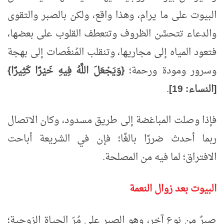
البيوت على ما يرام، وهذا واقع، ولكن بالصبر والتقوى
والدعاء تتحسَّن الظروف وتتعطف القلوب على بعضها،
فتعود المياه إلى مجاريها، وتنقلب المُنغّصات إلى بهجة
وسرور ومودة ورحمة؛
{وَيَجْعَلَ اللَّهُ فِيهِ خَيْرًا كَثِيرًا}
[النساء:
19]
.
فإذا وصلت المباغضة إلى طريق مسدود، وكان الاتصال
ربما أحدث ضررًا بالغًا؛ فإن في الشريعة أباحت
الافتراق؛ لما فيه من المصلحة.
البيوت بعد زوال النعمة
صبرٌ من نوع آخر، وهو الصبر على مُرّ الحياة الزوجية؛