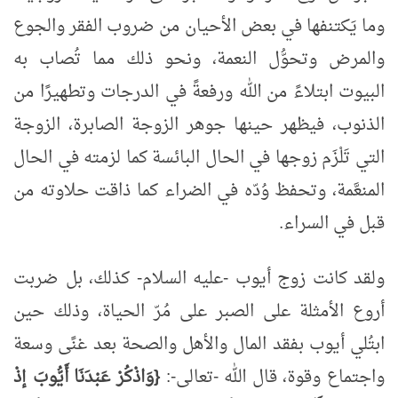
وما يَكتنفها في بعض الأحيان من ضروب الفقر والجوع
والمرض وتحوُّل النعمة، ونحو ذلك مما تُصاب به
البيوت ابتلاءً من الله ورفعةً في الدرجات وتطهيرًا من
الذنوب، فيظهر حينها جوهر الزوجة الصابرة، الزوجة
التي تَلْزَم زوجها في الحال البائسة كما لزمته في الحال
المنعَّمة، وتحفظ وُدّه في الضراء كما ذاقت حلاوته من
قبل في السراء.
ولقد كانت زوج أيوب -عليه السلام- كذلك، بل ضربت
أروع الأمثلة على الصبر على مُرّ الحياة، وذلك حين
ابتُلي أيوب بفقد المال والأهل والصحة بعد غنًى وسعة
واجتماع وقوة، قال الله -تعالى-:
{وَاذْكُرْ عَبْدَنَا أَيُّوبَ إذْ