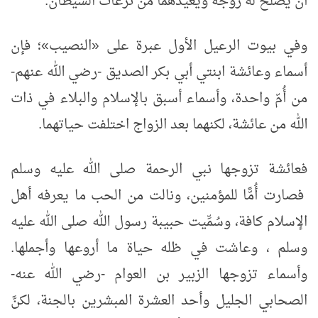
أن يُصلح له زوجه ويعيذهما من نزغات الشيطان.
وفي بيوت الرعيل الأول عبرة على «النصيب»؛ فإن
أسماء وعائشة ابنتي أبي بكر الصديق -رضي الله عنهم-
من أُمّ واحدة، وأسماء أسبق بالإسلام والبلاء في ذات
الله من عائشة، لكنهما بعد الزواج اختلفت حياتهما.
فعائشة تزوجها نبي الرحمة صلى الله عليه وسلم
فصارت أُمًّا للمؤمنين، ونالت من الحب ما يعرفه أهل
الإسلام كافة، وسُمِّيت حبيبة رسول الله صلى الله عليه
وسلم ، وعاشت في ظله حياة ما أروعها وأجملها.
وأسماء تزوجها الزبير بن العوام -رضي الله عنه-
الصحابي الجليل وأحد العشرة المبشرين بالجنة، لكنَّ