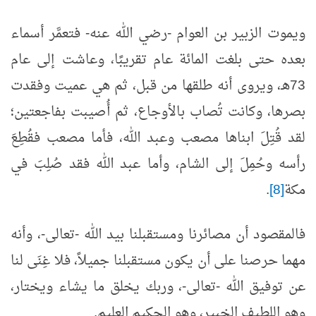
ويموت الزبير بن العوام -رضي الله عنه- فتعمَّر أسماء
بعده حتى بلغت المائة عام تقريبًا، وعاشت إلى عام
73هـ، ويروى أنه طلقها من قبل، ثم هي عميت وفقدت
بصرها، وكانت تُصاب بالأوجاع، ثم أُصيبت بفاجعتين؛
لقد قُتِلَ ابناها مصعب وعبد الله، فأما مصعب فقُطِعَ
رأسه وحُمِلَ إلى الشام، وأما عبد الله فقد صُلِبَ في
مكة
[8]
.
فالمقصود أن مصائرنا ومستقبلنا بيد الله -تعالى-، وأنه
مهما حرصنا على أن يكون مستقبلنا جميلاً، فلا غِنَى لنا
عن توفيق الله -تعالى-، وربك يخلق ما يشاء ويختار،
وهو اللطيف الخبير، وهو الحكيم العليم.