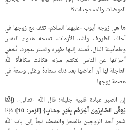
الموضات والمستجدات؟!
ها هي زوجة أيوب -عليهما السلام- تقف مع زوجها في
أحلك الظروف وأشد الأزمات، تمنحه هدوء النفس
وطمأنينة البال، تُسند إليها ظهره وتستر عجزه، تُخفي
أحزانها عن الناس لتكتم سرّه، فكانت مكافأة الله
العاجلة لها أنْ أعاضها بعد ذلك سعادةً وغنًى وسعةً في
عصمة زوجها.
إن الصبر عبادة قلبية جليلة؛ قال الله -تعالى-:
{إنَّمَا
يُوَفَّى الصَّابِرُونَ أَجْرَهُم بِغَيْرِ حِسَابٍ} [الزمر:
10]
؛ فإذا
شعر أحد الزوجين بالعجز والضعف لجأ إلى باب الله