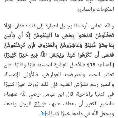
المكونات والمبادئ.
والله -تعالى- أرشدنا بجليل العبارة إلى ذلك؛ فقال:
{وَلا
تَعْضُلُوهُنَّ لِتَذْهَبُوا بِبَعْضِ مَا آتَيْتُمُوهُنَّ إلَّا أَن يَأْتِينَ
بِفَاحِشَةٍ مُّبَيِّنَةٍ وَعَاشِرُوهُنَّ بِالْـمَعْرُوفِ فَإن كَرِهْتُمُوهُنَّ
فَعَسَى أَن تَكْرَهُوا شَيْئًا وَيَجْعَلَ اللَّهُ فِيهِ خَيْرًا كَثِيرًا}
[النساء:
19]
؛ فالأصل العِشْرة الحسنة قلبًا وقالبًا، فإن
تعسَّر الحب واعترضته العوارض، فالأَوْلَى الإمساك
والصبر رغم تشوُّش القلب، فإن ذلك يُورث خيرًا كثيرًا
في الدنيا والآخرة، قال ابن عباس -رضي الله عنهما-:
«الخير الكثير أن يعطف عليها، فيُرزَق الرجل ولدها،
ويجعل الله في ولدها خيرًا كثيرًا»
[5]
.