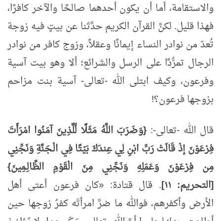
والاستقامة، أما أن يكون أحدهما صالحًا والآخر كافرًا،
فهذا قليل. لكنَّ القرآن الكريم حدَّثنا عن بيتٍ فيه زوجة
تُعدّ من نوادر النساء إيمانًا وعقلاً، وزوج كافر من نوادر
الرجال تمرُّدًا على الرسل والشرائع؛ ألا وهو بيت آسية
وفرعون، وكيف ابتلى الله -تعالى- آسية بنت مزاحم
بزوجها فرعون؟!
قال الله -تعالى-:
{وَضَرَبَ اللَّهُ مَثَلًا لِّلَّذِينَ آمَنُوا امْرَأَتَ
فِرْعَوْنَ إذْ قَالَتْ رَبِّ ابْنِ لِي عِندَكَ بَيْتًا فِي الْـجَنَّةِ وَنَجِّنِي
مِن فِرْعَوْنَ وَعَمَلِهِ وَنَجِّنِي مِنَ الْقَوْمِ الظَّالِـمِينَ}
[التحريم: ١١]
. قال قتادة: «كان فرعون أعتى أهل
الأرض وأكفرهم، فوالله ما ضرَّ امرأتَه كفرُ زوجها حين