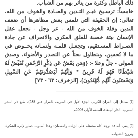
ذلك الباطل وكثرة من يتأثر بهم من الشباب.
خامساً: ترسـيخ قيـم التـدين والعبـادة والخوف من الله،
تعالى: إن الحقيقة التي نلمس بعض مظاهرها أن ضعف
التدين وقلة الخوف من الله - عز وجل - تجعل عقل
الإنسان بيئة خصبة للقلق الفكري والانحراف عن جادة
الصـراط المسـتقيم، وتجعـل قلمـه ولسـانه يخــوض في
ما لا يُحسِن، ويتطاول بحثاً عن التصدر والأضواء، وصدق
المولى - جلَّ وعلا -: {وَمَن يَعْشُ عَن ذِكْرِ الرَّحْمَنِ نُقَيِّضْ لَهُ
شَيْطَانًا فَهُوَ لَهُ قَرِينٌ
*
وَإنَّهُمْ لَيَصُدُّونَهُمْ عَنِ السَّبِيلِ
وَيَحْسَبُونَ أَنَّهُم مُّهْتَدُونَ}. [الزخرف: ٦٣ - ٧٣]
[1] مدخل إلى القرآن الكريم، الجزء الأول في التعريف بالقرآن (ص 238)، طبع دار النشر
المغربية، الدار البيضاء، الطبعة الأولى 2006م.
[2] يعني: أنه قد توجد أدلة محتمَلة على الزيادة والنقصان؛ وهذا أسلوب خطير لإثارة الشكوك
وترويج الشبهات.