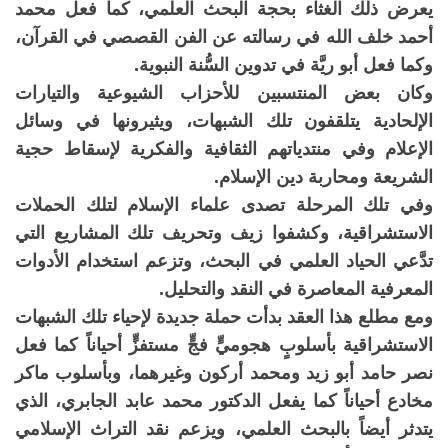
يعرض ذلك الغثاء بحجة البحث العلمي، كما فعل محمد
أحمد خلف الله في رسالته عن الفن القصصي في القرآن،
وكما فعل أبو ريَّة في تدوين السُّنة النبوية.
وكان بعض المنتسبين للأحزاب الشيوعية والتيارات
الإلحادية يتلقفون تلك الشبهات، ويثيرونها في وسائل
الإعلام وفي منتدياتهم الثقافية والفكرية لإسقاط حجية
الشريعة ومحاربة دين الإسلام.
وفي تلك المرحلة تصدى علماء الإسلام لتلك الحملات
الاستشراقية، وكشفوا زيف وتحريف تلك المشاريع التي
تدَّعي الحياد العلمي في البحث، وتزعم استخدام الأدوات
المعرفية المعاصرة في النقد والتحليل.
ومع مطلع هذا العقد بدأت حملة جديدة لإحياء تلك الشبهات
الاستشراقية بأسلوبٍ هجوميٍّ فجٍّ مستفزٍّ أحياناً كما فعل
نصر حامد أبو زيد ومحمد أركون وغيرهما، وبأسلوب ماكر
مخادع أحياناً كما يفعل الدكتور محمد عابد الجابري، الذي
يتدثر أيضاً بالبحث العلمي، ويزعم نقد التراث الإسلامي