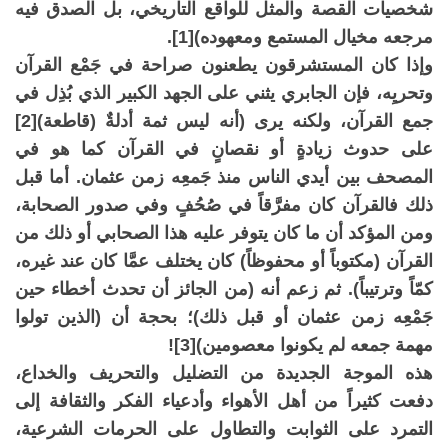
شخصيات القصة والمثل للواقع التاريخي، بل الصدق فيه
مرجعه مخيال المستمع ومعهوده)[1].
وإذا كان المستشرقون يطعنون صراحة في جَمْع القرآن
وتحريِه، فإن الجابري يثني على الجهد الكبير الذي بُذِل في
جمع القرآن، ولكنه يرى (أنه ليس ثمة أدلةٌ (قاطعة)[2]
على حدوث زيادةٍ أو نقصانٍ في القرآن كما هو في
المصحف بين أيدي الناس منذ جَمعِه زمن عثمان. أما قبل
ذلك فالقرآن كان مفرَّقاً في صُحُفٍ وفي صدور الصحابة،
ومن المؤكد أن ما كان يتوفر عليه هذا الصحابي أو ذلك من
القرآن (مكتوباً أو محفوظاً) كان يختلف عمَّا كان عند غيره،
كمّاً وترتيباً). ثم زعم أنه (من الجائز أن تحدث أخطاء حين
جَمْعِه زمن عثمان أو قبل ذلك)؛ بحجة أن (الذين تولوا
مهمة جمعه لم يكونوا معصومين)[3]!
هذه الموجة الجديدة من التضليل والتحريف والخداع،
دفعت كثيراً من أهل الأهواء وأدعياء الفكر والثقافة إلى
التمرد على الثوابت والتطاول على الحرمات الشرعية،