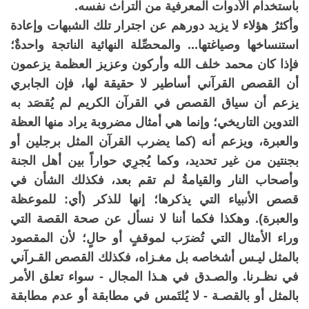
باستخدام الأدوات المعرفية من التراث نفسه.
وأكثرُ هؤلاء لا يزيد دورهم عن اجترار تلك الشبهات وإعادة
استنساخها وصياغتها... والمحصِّلة النهائية الناتجة واحدةٌ؛
فإذا كان محمد خلف الله وأركون وعزيز العظمة يزعمون
أن القصص القرآني أساطير لا حقيقة لها، فإن الجابري
يزعم أن سياق القصص في القرآن الكريم لم يُقصَد به
التدوين التاريخي؛ وإنما هي أمثال مضروبة يراد منها العظة
والعبرة، ويزعم أنه (كما يضرب القرآن المثل برجلين أو
بجنتين من غير تحديد، وكما يُجرِي حواراً بين أهل الجنة
وأصحاب النار والقيامةُ لم تقم بعد، فكذلك الشأن في
قصص الأنبياء التي يذكرها؛ إنها للذكر (أي: للموعظة
والعبرة). وهكذا فكما أننا لا نسأل عن صحة القصة التي
وراء الأمثال التي تُضرَب لموقفٍ أو حالٍ؛ لأن المقصود
بالمثل ليـس أشخاصه بل مغـزاه، فكذلك القصص القـرآني
في نظـرنا. والصـدق في هـذا المجال - سواء تعلق الأمر
بالمثل أو بالقصـة - لا يُلتَمس في مطابقة أو عدم مطابقة