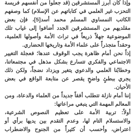
وإذا كان أبرز المستشرقين (قد جعلوا من أنفسهم فريسة
التحزب غير العلمي في كتاباتهم عن الإسلام) كما وصفهم
الكاتب النمساوي المسلم محمد أسد[5]، فإن بعض
مقلديهم من المستشرقين الجدد أضافوا إلى غياب تلك
الموضوعية جهلاً ذريعاً في تراث الأمة وأصولها العلمية،
وحقداً متجذراً على علماء الأمة وتاريخها الحضاري.
إذاً نحن أمام ظاهرة يجب الوقوف عندها؛ فعجلة التغيير
الاجتماعي والفكري تتسارع بشكل مذهل في مجتمعاتنا،
وخطابُنا العلمي والدعوي يتغير ويزداد نضجاً، ولكن ذلك
يجري ببطئٍ واضحٍ يقصر عن متابعة الواقع في بعض
الأحيان.
إننا أمام نازلة تتطلب أفقاً جديداً من العلماء والدعاة، ومن
المعالم المهمة التي ينبغي مراعاتها:
أولاً: تربية الأمة على تعظيم النصوص الشرعية،
والاستسلام التام لها، وعدم التقدم بين يديها برأي أو
اعتراض، وأحسب أن كثيراً من الجنوح والاضطراب