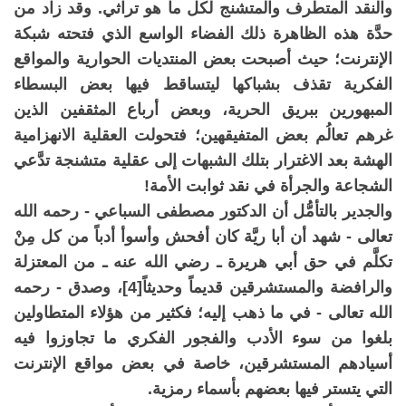
والنقد المتطرف والمتشنج لكل ما هو تراثي. وقد زاد من
حدَّة هذه الظاهرة ذلك الفضاء الواسع الذي فتحته شبكة
الإنترنت؛ حيث أصبحت بعض المنتديات الحوارية والمواقع
الفكرية تقذف بشباكها ليتساقط فيها بعض البسطاء
المبهورين ببريق الحرية، وبعض أرباع المثقفين الذين
غرهم تعالُم بعض المتفيقهين؛ فتحولت العقلية الانهزامية
الهشة بعد الاغترار بتلك الشبهات إلى عقلية متشنجة تدَّعي
الشجاعة والجرأة في نقد ثوابت الأمة!
والجدير بالتأمُّل أن الدكتور مصطفى السباعي - رحمه الله
تعالى - شهد أن أبا ريَّة كان أفحش وأسوأ أدباً من كل مِنْ
تكلَّم في حق أبي هريرة ـ رضي الله عنه ـ من المعتزلة
والرافضة والمستشرقين قديماً وحديثاً[4]، وصدق - رحمه
الله تعالى - في ما ذهب إليه؛ فكثير من هؤلاء المتطاولين
بلغوا من سوء الأدب والفجور الفكري ما تجاوزوا فيه
أسيادهم المستشرقين، خاصة في بعض مواقع الإنترنت
التي يتستر فيها بعضهم بأسماء رمزية.