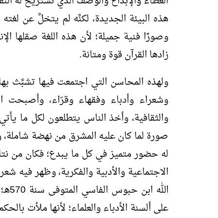
العطاء والإبداع والوصف الذي تَستريح له ال
هذه البيئة الجديدة، لكنَّه لم يتخلَّ عن لغته
وصورًا فنية جميلة؛ لأن هذه اللغة صقلها ال
زادها القرآن قوة ومتانة.
ولهذه المحاسن التي اجتمعت فيها تشبَّث بها 
وشعراء وأدباء وفقهاء وقرّاء، وأصبحت ال
والثقافية، وأخذ الناس يتطلعون لكل ما يأت
صورة لما كان عليه المشرق من نهضة شاملة، و
له حضور متميز في كل ما يبدع؛ فكان من نت
الاجتماعية والأدبية والفكرية، وظهر فيه شع
الله 
على ألسنة الأدباء والعلماء؛ لأنها ملأت بالح