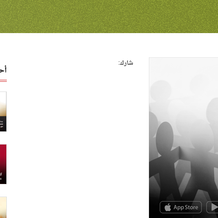
شارك:
أح