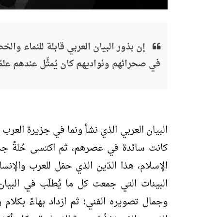
إن بذور البيان العربي قابلة للنماء وال
في صحرائهم ونواديهم كان يُمثِّل عندهم علم
البيان العربي الذي نشأ ونما في جزيرة العرب 
كانت سائدة في عصرهم، ثم اكتسى حُلةً جديد
الإسلام، هذا الدّين الذي حمَل للعرب والإنسان
البينات التي جمعت كل ما يُطلَب في البيا
وجمال تصويره الفني؛ ثم ازداد بهاءً بكلام ر