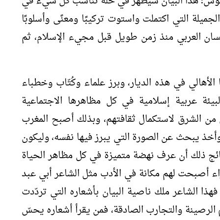
نفوس؛ هذا البيان سيظهر في حُلّة تناسب كل شيء في
 الجميلة التي اكتملت واستوت تركيبًا ومعنًى وأسلوبًا
إنسان العربي منذ زمن طويل قبل مجيء الإسلام، ثم
الأهالي في هذه الديار، وبرز علماء وكُتّاب وخطباء
بيئة عربية إسلامية في كل مظاهرها الاجتماعية
ي من الشرق لاستكمال ثقافتهم، وبذلك أصبح المغرب
أخذ يبحث عن الصورة التي يبرز فيها نفسه، وليكون
ائج ذلك أن عرف نهضة متميزة في كل مظاهر الحياة
راء أصبحت لهم مكانة في الأدب مثل الشاعر أبي عبد
ابن حبوس الفاسي المتوفى سنة 570هـ؛ فهذا الشاعر ملك ناصية البيان بأشعاره التي تردّدت
كم الرصينة والتجارب الصادقة، فمن يقرأ أشعاره يحسّ