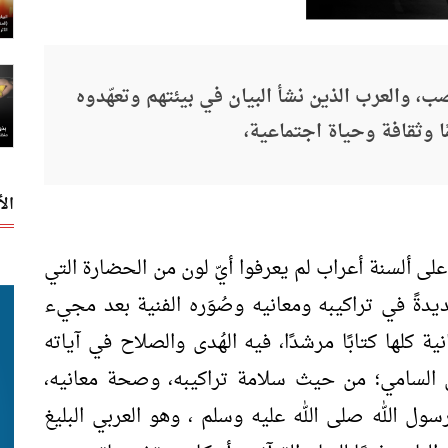
خصب، والعرب الذين نشأ البيان في بيئتهم وتعهّدوه
ًا وثقافة وحياة اجتماعية،
ال
على ألسنة أعراب لم يعرفوا أيّ لون من الحضارة التي
ةً في تراكيبه ومعانيه وصُوَره الفنية بعد مجيء
ية كلها كتابًا مرشدًا، فيه الهُدى والصلاح في آياته
ن السامي؛ من حيث سلامة تراكيبه، وصحة معانيه،
سول الله صلى الله عليه وسلم ، وهو العربي البليغ