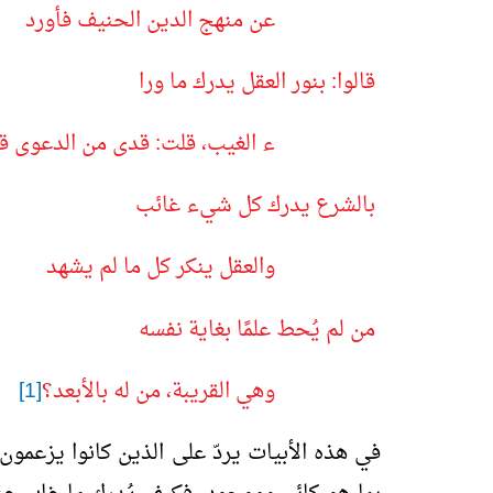
عن منهج الدين الحنيف فأورد
قالوا: بنور العقل يدرك ما ورا
ء الغيب، قلت: قدى من الدعوى ق
بالشرع يدرك كل شيء غائب
والعقل ينكر كل ما لم يشهد
من لم يُحط علمًا بغاية نفسه
وهي القريبة، من له بالأبعد؟
[1]
في هذه الأبيات يردّ على الذين كانوا يزعمون 