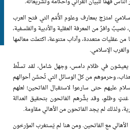
الناس فهمًا للبيان القرآني وأحكامه وتشريعاته.
لاميّ امتزج بمعارف وعلوم الأُمَم التي فتح العرب
نصيبٌ وافرٌ من المعرفة العقلية والأدبية والفلسفية،
ًا من عقليات متعددة، وآداب متنوعة، اكتملت معالمها
والغرب الإسلامي.
م يعيشون في ظلام دامس، وجهل شامل، لقد تسلَّط
اب، وحرموهم من كلّ الوسائل التي تُحسِّن أحوالهم
إسلام عليهم حتى سارعوا لاستقبال الفاتحين؛ لعلهم
تٍ وظلمٍ، وقد بشَّرهم الفاتحون بتحقيق العدالة
ية، ولذلك لم يجد الفاتحون من الأهالي مقاومة.
الأهالي مع الفاتحين. ومن هنا لم يَستغرب المؤرخون