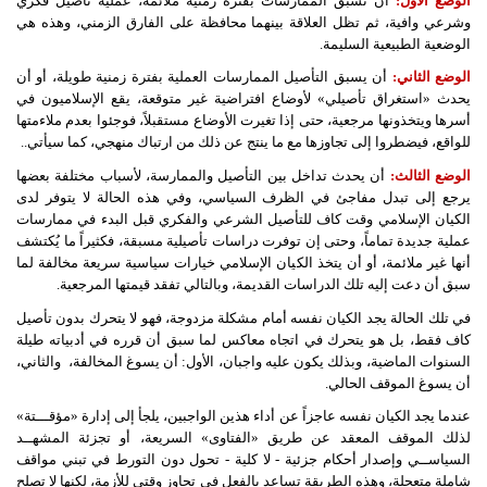
الوضع الأول:
أن تسبق الممارسات بفترة زمنية ملائمة، عملية تأصيل فكري
وشرعي وافية، ثم تظل العلاقة بينهما محافظة على الفارق الزمني، وهذه هي
الوضعية الطبيعية السليمة.
الوضع الثاني:
أن يسبق التأصيل الممارسات العملية بفترة زمنية طويلة، أو أن
يحدث «استغراق تأصيلي» لأوضاع افتراضية غير متوقعة، يقع الإسلاميون في
أسرها ويتخذونها مرجعية، حتى إذا تغيرت الأوضاع مستقبلاً، فوجئوا بعدم ملاءمتها
للواقع، فيضطروا إلى تجاوزها مع ما ينتج عن ذلك من ارتباك منهجي، كما سيأتي..
الوضع الثالث:
أن يحدث تداخل بين التأصيل والممارسة، لأسباب مختلفة بعضها
يرجع إلى تبدل مفاجئ في الظرف السياسي، وفي هذه الحالة لا يتوفر لدى
الكيان الإسلامي وقت كاف للتأصيل الشرعي والفكري قبل البدء في ممارسات
عملية جديدة تماماً، وحتى إن توفرت دراسات تأصيلية مسبقة، فكثيراً ما يُكتشف
أنها غير ملائمة، أو أن يتخذ الكيان الإسلامي خيارات سياسية سريعة مخالفة لما
سبق أن دعت إليه تلك الدراسات القديمة، وبالتالي تفقد قيمتها المرجعية.
في تلك الحالة يجد الكيان نفسه أمام مشكلة مزدوجة، فهو لا يتحرك بدون تأصيل
كاف فقط، بل هو يتحرك في اتجاه معاكس لما سبق أن قرره في أدبياته طيلة
السنوات الماضية، وبذلك يكون عليه واجبان، الأول: أن يسوغ المخالفة،
والثاني،
أن يسوغ الموقف الحالي.
عندما يجد الكيان نفسه عاجزاً عن أداء هذين الواجبين، يلجأ إلى إدارة «مؤقـــتة»
لذلك الموقف المعقد عن طريق «الفتاوى» السريعة، أو تجزئة المشهــد
السياســي وإصدار أحكام جزئية - لا كلية - تحول دون التورط في تبني مواقف
شاملة متعجلة، وهذه الطريقة تساعد بالفعل في تجاوز وقتي للأزمة، لكنها لا تصلح