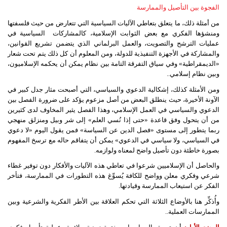
الفجوة بين التأصيل والممارسة
من أمثلة ذلك، ما يتعلق بتعاطي الآليات السياسية التي تتعارض من حيث فلسفتها
ومنشؤها الفكري مع بعض الثوابت الإسلامية، كالمشاركات
السياسية في
عمليات الترشح والتصويت، والعمل البرلماني الذي يتضمن تشريع القوانين،
والمشاركة في الأجهزة التنفيذية للدولة، ومن المعلوم أن كل ذلك يتم تحت شعار
«الديمقراطية» وفي سياق التفرقة التامة بين نظام يمكن أن يحكمه الإسلاميون،
وبين نظام إسلامي..
ومن الأمثلة كذلك، إشكالية الدعوي والسياسي، التي أصبحت مثار جدل كبير في
الآونة الأخيرة، حيث ينطلق البعض من أصل مزعوم يؤكد على ضرورة الفصل بين
الدعوي والسياسي في العمل الإسلامي، وهذا الفصل يثير المخاوف لدى كثيرين
من أن يتحول وفق قاعدة «حتى إذا نُسي العلم» إلى شر وبيل ومنزلق منهجي
ربما يتطور إلى مستوى «فصل الدين عن السياسة» فمن يقول اليوم «لا دعوي
في السياسي، ولا سياسي في الدعوي» يمكن أن يتفاقم حاله مع ترسخ المفهوم
بصورة خاطئة دون تأصيل واضح لمعناه ولوازمه.
والحاصل أن الإسلاميين شرعوا في تعاطي هذه الآليات والأفكار دون توفير غطاء
شرعي وفكري معلن وواضح للكافة يُسوِّغ هذه التطورات في الممارسة، فتأخر
الفكر عن استيعاب الممارسة وقيادتها.
وأُذكِّر هنا بالأوضاع الثلاثة التي تحكم العلاقة بين الأطر الفكرية والشرعية وبين
الممارسات العملية..