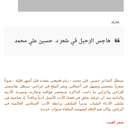
شارك:
هاجس الرحيل في شعر د. حسين علي محمد
سيظل الشاعر حسين علي محمد - رغم فجيعتي بفقده قبل أشهر قليلة - صوتاً
شعرياً يشجيني ويصهل في أعماقي، وينثر الملح في جراحي، سيظل يقاسمني
أفراحي وأحزاني ما دامت الذاكرة تستحضر قوافيه وتجاربه، وسيرته الأدبية
والذاتية منذ أن عرفته يحلق في فضاء الأدب الأصيل أديباً وناقداً؛ إذ صاحبته في
ملتقى الأدباء الشباب مديراً للملتقى برابطة الأدب الإسلامي العالمية في
الرياض، وكان نعم الناقد لنصوصه الملقاة سنوات عديدة.
شجر الغيث: