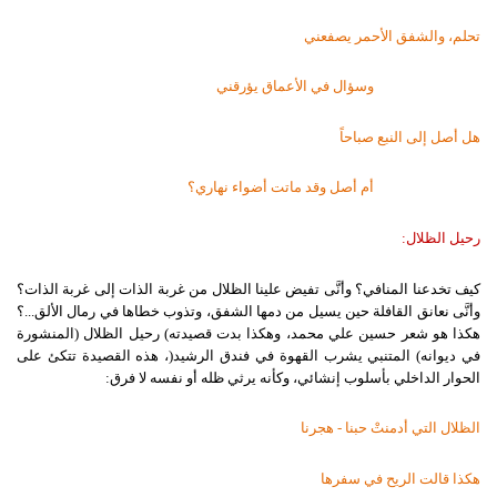
تحلم،
والشفق
الأحمر
يصفعني
وسؤال
في
الأعماق
يؤرقني
هل
أصل
إلى
النبع
صباحاً
أم
أصل
وقد
ماتت
أضواء
نهاري؟
رحيل الظلال:
كيف
تخدعنا
المنافي؟
وأنَّى
تفيض
علينا
الظلال
من
غربة
الذات
إلى
غربة
الذات؟
وأنَّى
نعانق
القافلة
حين
يسيل
من
دمها
الشفق،
وتذوب
خطاها
في
رمال
الألق
...
؟
هكذا
هو
شعر
حسين
علي
محمد،
وهكذا
بدت
قصيدته
(
رحيل
الظلال
)
المنشورة
في
ديوانه
(
المتنبي
يشرب
القهوة
في
فندق
الرشيد
)
،
هذه
القصيدة
تتكئ
على
الحوار
الداخلي
بأسلوب
إنشائي،
وكأنه
يرثي
ظله
أو
نفسه
لا
فرق
:
الظلال
التي
أدمنتْ
حبنا
-
هجرنا
هكذا
قالت
الريح
في
سفرها