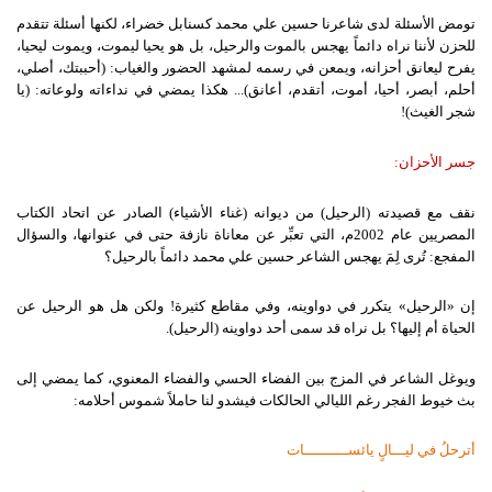
تومض الأسئلة لدى شاعرنا حسين علي محمد كسنابل خضراء، لكنها أسئلة تتقدم
للحزن لأننا نراه دائماً يهجس بالموت والرحيل، بل هو يحيا ليموت، ويموت ليحيا،
يفرح ليعانق أحزانه، ويمعن في رسمه لمشهد الحضور والغياب: (أحببتك، أصلي،
أحلم، أبصر، أحيا، أموت، أتقدم، أعانق)... هكذا يمضي في نداءاته ولوعاته: (يا
شجر الغيث)!
جسر الأحزان:
نقف مع قصيدته (الرحيل) من ديوانه (غناء الأشياء) الصادر عن اتحاد الكتاب
المصريين عام 2002م، التي تعبِّر عن معاناة نازفة حتى في عنوانها، والسؤال
المفجع: تُرى لِمَ يهجس الشاعر حسين علي محمد دائماً بالرحيل؟
إن «الرحيل» يتكرر في دواوينه، وفي مقاطع كثيرة! ولكن هل هو الرحيل عن
الحياة أم إليها؟ بل نراه قد سمى أحد دواوينه (الرحيل).
ويوغل الشاعر في المزج بين الفضاء الحسي والفضاء المعنوي، كما يمضي إلى
بث خيوط الفجر رغم الليالي الحالكات فيشدو لنا حاملاً شموس أحلامه:
أترحلُ في ليـــالٍ يائســــــــــات