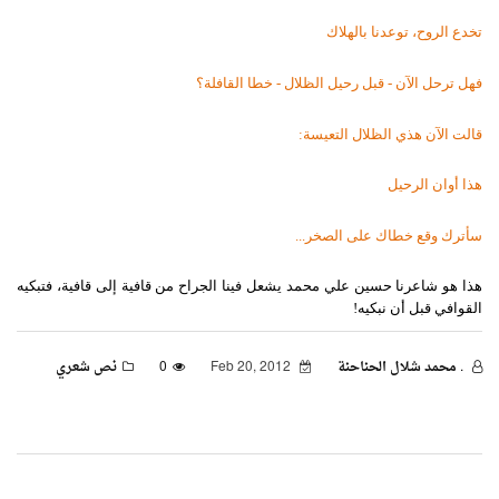
تخدع
الروح،
توعدنا
بالهلاك
فهل
ترحل
الآن
-
قبل
رحيل
الظلال
-
خطا
القافلة؟
قالت
الآن
هذي
الظلال
التعيسة
:
هذا
أوان
الرحيل
سأترك
وقع
خطاك
على
الصخر
...
هذا
هو
شاعرنا
حسين
علي
محمد
يشعل
فينا
الجراح
من
قافية
إلى
قافية،
فتبكيه
القوافي
قبل
أن
نبكيه
!
. محمد شلال الحناحنة
Feb 20, 2012
0
نص شعري