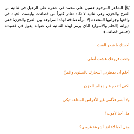
يُلحُّ الشاعر المرحوم حسين علي محمد في شعره على الرحيل في ثنائية من
الفرح والحزن، وهي ثنائية لا تكاد تغادر كثيراً من قصائده، وليست الحياة في
واقعها وجوانبها المتعددة إلا مرآة صادقة لهذه المراوحة بين الفرح والحزن؛ ففي
ديوانه (الحلم والأسوار) الذي يرمز لهذه الثنائية في عنوانه يقول في قصيدته
(خمس قصائد...):
أحببتك يا شجر الغيث
وتحت فروعك عشت أصلي
أحلم أن تمطرني أشجارك بالسلوى والمنِّ
لكني أتقدم عبر دهاليز الحزن
ولا أبصر قدَّامي غير الأفراس الملتاعة تبكي
هل أحيا لأموت؟
وهل أحيا لأعانق أشرعة غروبي؟