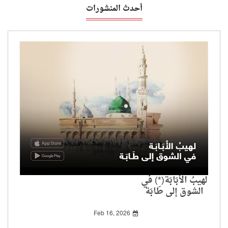
أحدث المنشورات
لهيبُ الأُبَابَة(*) في
الشوق إلى طَابَة
Feb 16, 2026