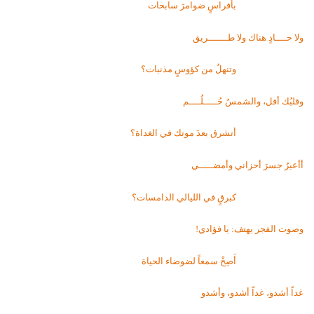
بأفراسٍ ضوامرَ سابحات
ولا حــــادٍ هناك ولا طـــــــريق
وتنهلُ من كؤوسٍ مذنبات؟
وقلبُك أفل، والشمسُ حُـــــلُــــم
أتشرق بعدَ موتك في الغداة؟
أأعبرُ جسرَ أحزاني وأمضـــــي
كبرقٍ في الليالي الدامسات؟
وصوت الفجر يهتف: يا فؤادي!
أَصِخْ سمعاً لضوضاء الحياة
غداً أشدو، غداً أشدو، وأشدو