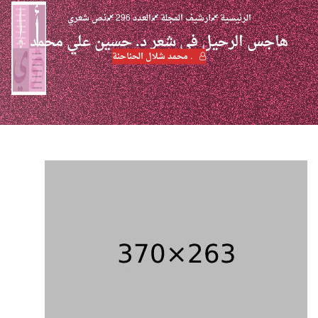
الرئيسية
ارشيف المجلة
العدد 296
نص شعري
هاجس الرحيل في شعر د. حسين علي محمد
. محمد شلال الحناحنة