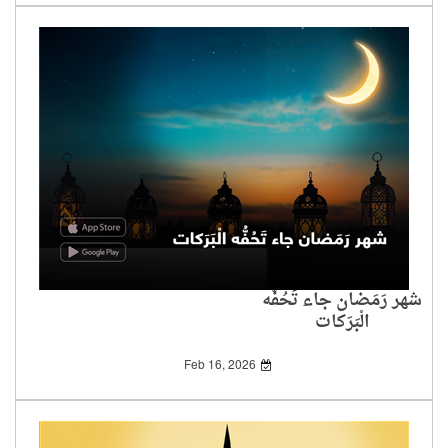
شهر رَمَضان جاء تَحُفُّه
الْبَرَكات
Feb 16, 2026