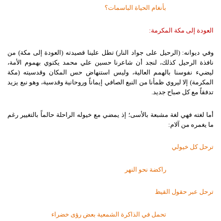
بأنغام الحياة الباسمات؟
العودة إلى مكة المكرمة:
وفي ديوانه: (الرحيل على جواد النار) تطل علينا قصيدته (العودة إلى مكة) من
نافذة الرحيل كذلك، لنجد أن شاعرنا حسين علي محمد يكتوي بهموم الأمة،
ليضيء نفوسنا بالهمم العالية، وليس استنهاض حس المكان وقدسيته (مكة
المكرمة) إلا ليروي ظمأنا من النبع الصافي إيماناً وروحانية وقدسية، وهو نبع يزيد
تدفقاً مع كل صباح جديد.
أما لغته فهي لغة مشبعة بالأسى؛ إذ يمضي مع خيوله الراحلة حالماً بالتغيير رغم
ما يغمره من آلام:
ترحل كل خيولي
راكضة نحو النهر
ترحل
عبر
حقول
القيظ
تحمل
في
الذاكرة
الشمعية
بعض
رؤى
خضراء