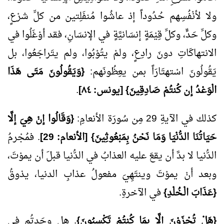
ولا لأنْفُسِهم حُدُوداً إذ عاشُوا مُنفَلِتين من كلِّ شرْعٍ،
وكلِّ حَدٍّ، وكلِّ قِيْمَةٍ إنسَانيَّةٍ في الإنسَانِ، فقد أوْغَلُوا في
الانتهاكَاتِ دونَ رادِعٍ، ولمْ يتُوْبُوا، ولم يتَراجَعُوا، بل
يَقُولُونَ اسْتهتَارَاً بمن يعِظُونَهم:
{وَيَقُولُونَ مَتَى هَذَا
الْوَعْدُ إن كُنتُمْ صَادِقِينَ} [يونس: ٨٤]
.
كذلك في الآيةِ 29 مِن سُورَة الأنعامِ:
{وَقَالُوا إنْ هِيَ إلَّا
حَيَاتُنَا الدُّنْيَا وَمَا نَحْنُ بِمَبْعُوثِينَ} [الأنعام:
29
]
. فمُجْرمُ
الدُّنيا لا بدَّ أن يقعَ عليه العذابُ في الدُّنيا قبلَ أن يموْتَ،
وبعد أنْ يموْتَ وينتَهِيَ مفعولُ عذابِ الدنيا، يذوقُ
{عَذَابَ الْـخُلْدِ}
في الآخرةِ.
{هَلْ تُجْزَوْنَ إلَّا بِمَا كُنتُمْ تَكْسِبُونَ}
. هل وجَدتُم في