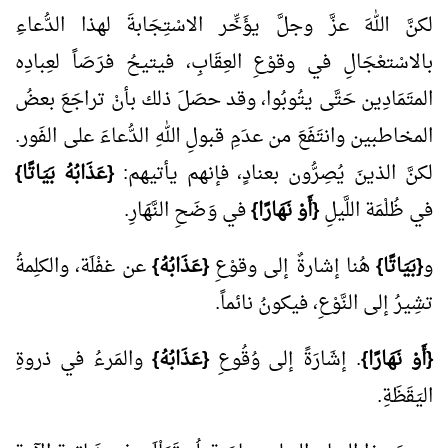
لكنَّ اللهَ عزَّ وجلَّ يؤَخِّر الاسْتِجَابةَ لهذا الدُّعاءِ
بالاسْتعْجَالِ في وقوْعِ العِقَابِ، فيتيحُ فرَصَاً لعِبادِه
المتَمَادِين حَتَّى يتُوبُوا، وقد حصَلَ ذلك بأنْ تراجَعَ بعضُ
المخاطبين وانتَفَعَ من عدَمِ قبولِ اللهِ الدُّعاءَ على الفَور.
لكنَّ الذينَ يُصِرُّون بعنادٍ، فإنهم يأتيهم:
{عَذَابُهُ بَيَاتًا}
في ظُلْمَة اللَّيلِ
{أَوْ نَهَارًا}
في وَضَحِ النَّهَارِ.
و
{بَيَاتًا}
هُنا إشارةٌ إلى وقوْعِ
{عَذَابُهُ}
عن غفْلَة، والكلِمةُ
تشِيرُ إلى النَّوْعِ، فيكونُ نائماً.
{أَوْ نَهَارًا}
. إشَارَةً إلى وُقُوعِ
{عَذَابُهُ}
والمَرءُ في ذروةِ
اليَقَظَةِ.