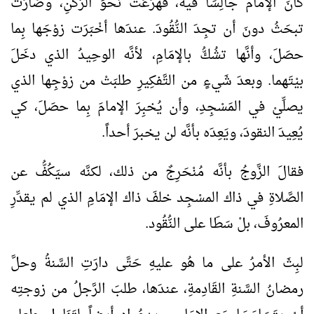
كانَ الإمامُ جالِسَاً فيه، فهُرَعَت نحْوَ الرُّكْنِ، وصَارَت
تبحَثُ دونَ أن تجِدَ النُّقُودَ. عندَها أخْبَرَت زوْجَها بِما
حصَلَ، وأنَّها تشُكُّ بالإمَامِ، لأنَّه الوحِيدُ الذي دخَلَ
بيْتَهما. وبعدَ شَيءٍ من التَّفكِيرِ طلبَتْ من زوْجِها الذي
يصلِّيْ في المَسْجِدِ، وأن يُخبِرَ الإمامَ بِما حصَلَ، كي
يُعِيدَ النقودَ، ويَعِدَه بأنَّه لن يخبرَ أحداً.
فقالَ الزَّوجُ بأنَّه مُنْحَرِجٌ من ذلك، لكنَّه سيَكُفُّ عن
الصَّلاةِ في ذاك المسْجِد خلفَ ذاك الإمَامِ الذي لم يقدِّرِ
المعرُوفَ، بلْ سَطَا على النُّقُود.
لبِثَ الأمرُ على ما هُو عليهِ حَتَّى دارَتِ السَّنةُ وحلَّ
رمضانُ السَّنةِ القَادِمةِ، عندَها، طلبَ الرَّجلُ من زوجتِه