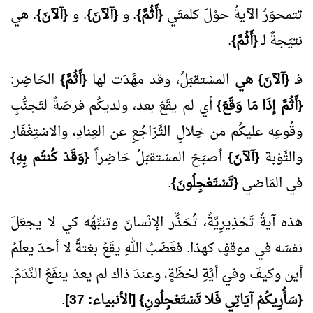
تتمحوَرُ الآيةُ حوْلَ كلمتَي
{أَثُمَّ}
. و
{آلآنَ}
. و
{آلآنَ}
. هي
نتيَجةٌ لـ
{أَثُمَّ}
.
فـ
{آلآنَ} هي
المسْتقبَلُ، وقد مهَّدَت لها
{أَثُمَّ}
الحَاضِر:
{أَثُمَّ إذَا مَا وَقَعَ}
أي لم يقَعْ بعد، ولديكُم فرصَةٌ لتَجنُّبِ
وقُوعِه عليكُم من خِلالِ التَّرَاجُعِ عن العِنادِ، والاسْتِغْفَار
والتَّوْبة
{آلآنَ}
أصبَحَ المسْتقبَلُ حَاضِراً
{وَقَدْ كُنتُم بِهِ}
في المَاضي
{تَسْتَعْجِلُونَ}
.
هذه آيةٌ تَحْذِيرِيَّةٌ، تُحَذِّر الإنْسانَ وتنبِّهُه كي لا يجعَلَ
نفسَه في موقفٍ كهذا. فغَضَبُ اللهِ يقَعُ بغتةً لا أحدَ يعلَمُ
أين وكيفَ وفيْ أيَّةِ لحْظَةٍ، وعندَ ذاك لم يعدْ ينفَعُ النَّدَمُ.
{سَأُرِيكُمْ آيَاتِي فَلا تَسْتَعْجِلُونِ} [الأنبياء:
37
]
.