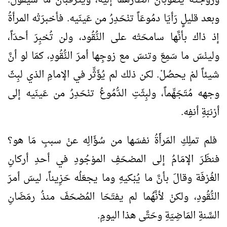
وبعد قليلٍ رَأيَا دمُوعَاً تنْحَدِرُ من عَينَيه. فأخبرَتْه المرأةُ
إذ ذاك بأنَّها سامحَتْه على النُّقُود، ولن تُخبِرَ أحدَاً،
ولينْسَ ما سَمِعَ وتنسَ مع زوجِها أمرَ النُّقُودِ، كمَا لو أنَّ
شيئاً لمْ يحصُلْ. لكن ذلك لم يُؤَثِّر في الإمامِ الذي لبِثَ
وجهه مُتَجَهِّماً، ولبِثَتِ الدُّمُوعُ تنْحَدِرُ من عَينَيه إلى
أرْنبَةِ أنفِه.
فلم تملِكِ المَرأَةُ نفسَها من سُؤَالِه عنْ سببِ مَا هو؟
فنظَرَ الإمَامُ إلى المصْحَفِ الموْجُودِ في أحدِ أركانِ
الغُرْفَة وقالَ بأنَّ ما يُبْكيهِ وما يجعَلُه حَزِيناً، ليسَ أمرَ
النُّقُودِ، ولكنْ لأنَّهُما لم يفتَحَا المُصْحَفَ منذُ رمَضَانِ
السَّنةِ المَاضِيَةِ وحَتَّى هذا اليومِ.