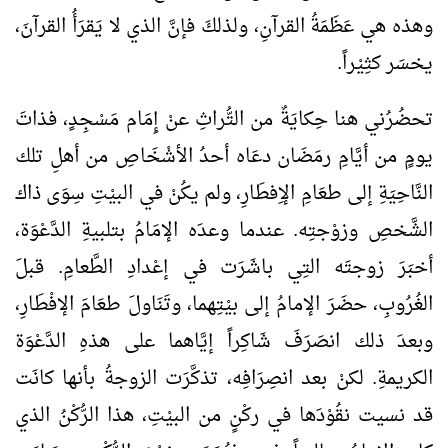
وهذه هي عَظَمَةُ القرآنِ، ولذلكَ فإنَّ الذي لا يَقرَأُ القرآنَ،
يخسَر كثِيْراً.
تحضُرُني هنا حِكايَةٌ من التُّراثِ عنْ إِمَام مَسْجِدٍ، فذاتَ
يومٍ من أيَّامِ رمَضَان دعَاه أحدُ الأشْخَاصِ من أهلِ تلك
النَّاحِيَةِ إلى طعَامِ الإِفطَارِ، ولم يكُنْ في البيْتِ سِوَى ذاك
الشَّخصِ وزوْجتِه. عندما وعدَه الإمَامُ بتلبيةِ الدَّعْوَة،
أخبَرَ زوجتَه التِي باشَرَت في إعْدادِ الطَّعامِ. قبلَ
الغُرُوبِ، حضَرَ الإمامُ إلى بيْتِهما، وتَنَاولَ طعَامَ الإفْطَارِ،
وبعدَ ذلك انصَرَفَ شَاكِراً إيَّاهما على هذهِ الدَّعْوَة
الكريمةِ. لكنْ بعد انصِرَافِه، تذكَّرَت الزوجةُ بأنها كانَت
قد نسيت نقُوْدَها في ركْنٍ من البيْتِ، هذا الرُّكْنُ الذي