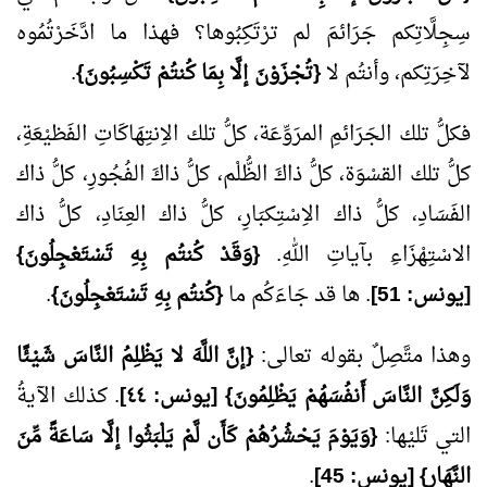
سِجِلَّاتِكم جَرَائمَ لم ترْتَكِبُوها؟ فهذا ما ادَّخَرْتُمُوه
لآخِرَتِكم، وأنتُم لا
{تُجْزَوْنَ إلَّا بِمَا كُنتُمْ تَكْسِبُونَ}
.
فكلُّ تلك الجَرَائمِ المرَوِّعَة، كلُّ تلك الاِنتِهَاكَاتِ الفَظيْعَةِ،
كلُّ تلك القسْوَة، كلُّ ذاكَ الظُّلْم، كلُّ ذاكَ الفُجُورِ، كلُّ ذاك
الفَسَادِ، كلُّ ذاك الاِسْتِكبَارِ، كلُّ ذاك العِنَادِ، كلُّ ذاك
الاسْتِهْزَاءِ بآياتِ اللهِ.
{وَقَدْ كُنتُم بِهِ تَسْتَعْجِلُونَ}
[يونس:
51
]
. ها قد جَاءَكُم ما
{كُنتُم بِهِ تَسْتَعْجِلُونَ}
.
وهذا متَّصِلٌ بقوله تعالى:
{إنَّ اللَّهَ لا يَظْلِمُ النَّاسَ شَيْئًا
وَلَكِنَّ النَّاسَ أَنفُسَهُمْ يَظْلِمُونَ} [يونس: ٤٤]
. كذلك الآيةُ
التي تَليْها:
{وَيَوْمَ يَحْشُرُهُمْ كَأَن لَّمْ يَلْبَثُوا إلَّا سَاعَةً مِّنَ
النَّهَارِ} [يونس:
45
]
.