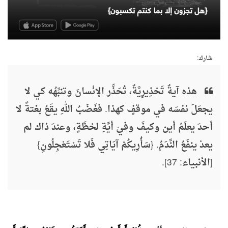
شارك:
هذه آيةٌ تَحْذِيرِيَّةٌ، تُحَذِّر الإنْسانَ وتنبِّهُه كي لا
يجعَلَ نفسَه في موقفٍ كهذا. فغَضَبُ اللهِ يقَعُ بغتةً لا
أحدَ يعلَمُ أين وكيفَ وفيْ أيَّةِ لحْظَةٍ، وعندَ ذاك لم
يعدْ ينفَعُ النَّدَمُ. {سَأُرِيكُمْ آيَاتِي فَلا تَسْتَعْجِلُونِ}
[الأنبياء: 37].