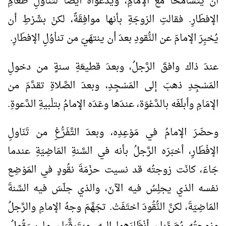
أنْ يتَسَامَحَا مَع الإمَامِ، ويدعُواه أيضاً لتَنَاولِ طعامِ
الإفطَارِ. فقالتِ الزوجَةِ بأنها موافِقَةٌ، لكنْ بشَرْطِ أن
يُخبِرَ الإمامَ عن النُّقودِ بعدَ أن ينتهَيَ من تناْوُلِ الإفطَارِ.
عندَ ذاك وافقَ الرَّجلُ، وبعدَ قطيعَةِ سنةٍ من دخولِ
المَسْجِدِ ذهبَ إلى المَسْجِدِ، وبعدَ الصَّلاةِ تقدَّمَ من
الإمَامِ وأبلَغَه بالدَّعْوَة، عندَها وعَدَه الإمامُ بتلْبيةِ الدَّعوةِ.
وحضَرَ الإمامُ في مَوْعِدِه، وبعدَ التَّفَرُّغِ من تَنَاولِ
الإفْطَارِ، أخبَرَه الرَّجلُ بأنه في السَّنةِ المَاضِيَةِ عندما
جَاءَ، كانَت زوجتُه قد نسيت حزْمَةَ نقُودٍ في المَوْضِع
نفسه الذي يجلِسُ فيه الآنَ، والذي جلَسَ فيه السَّنةَ
المَاضِيَةَ، لكنَّ النُّقُودَ اختَفَتْ. تجَهَّمَ وجهُ الإمامِ والرَّجلُ
وزوجتُه يُصَوِّبان أنْظَارَهما إليه، ويتَرقَّبَان ما سيَقُولُ.