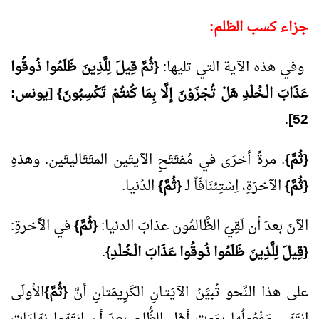
جزاء كسب الظلم:
وفي هذه الآية التي تليها:
{ثُمَّ قِيلَ لِلَّذِينَ ظَلَمُوا ذُوقُوا
عَذَابَ الْـخُلْدِ هَلْ تُجْزَوْنَ إلَّا بِمَا كُنتُمْ تَكْسِبُونَ} [يونس:
.
]
52
{ثُمَّ}
. مرةً أخرَى في مُفتَتَحِ الآيتَين المتَتَاليتَين. وهذهِ
{ثُمَّ}
الآخرَةِ، اِسْتِئنَافَاً لـ
{ثُمَّ}
الدُنيا.
الآنَ بعدَ أن لَقِيَ الظَّالمُون عذابَ الدنيا:
{ثُمَّ}
في الآَخرةِ:
{قِيلَ لِلَّذِينَ ظَلَمُوا ذُوقُوا عَذَابَ الْـخُلْدِ}
.
على هذا النَّحو تُبيِّنُ الآيَتـانِ الكَرِيمَتانِ أنَّ
{ثُمَّ}
الأولَى