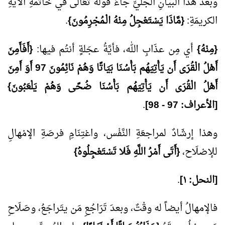
وبعدَ هذا البيانِ الجليِّ جاءَ قولُه تَعَاْلَى في خَاتمةِ الآيةِ
الكريمَةِ:
{مَّاذَا يَسْتَعْجِلُ مِنْهُ الْـمُجْرِمُونَ}
.
{مِنْهُ}
أي مِن عذَابِ الله، فأيَّةُ عجَلةٍ أنتُم فيها:
{أَفَأَمِنَ
أَهْلُ الْقُرَى أَن يَأْتِيَهُم بَأْسُنَا بَيَاتًا وَهُمْ نَائِمُونَ
97
أَوَ أَمِنَ
أَهْلُ الْقُرَى أَن يَأْتِيَهُم بَأْسُنَا ضُحًى وَهُمْ يَلْعَبُونَ}
[الأعراف:
97
-
98
]
.
وهذا إرشَادٌ لمراجعَةِ النَّفْس، واغتِنَامِ فرصَةِ الإمْهالِ
للإصْلَاح،
{أَتَى أَمْرُ اللَّهِ فَلا تَسْتَعْجِلُوهُ}
[النحل: ١]
.
فالإمهالُ أيضاً له وقْتٌ، وبعدَ تَرَاجُعِ مَن يتَراجَعُ، وصَلَاحِ