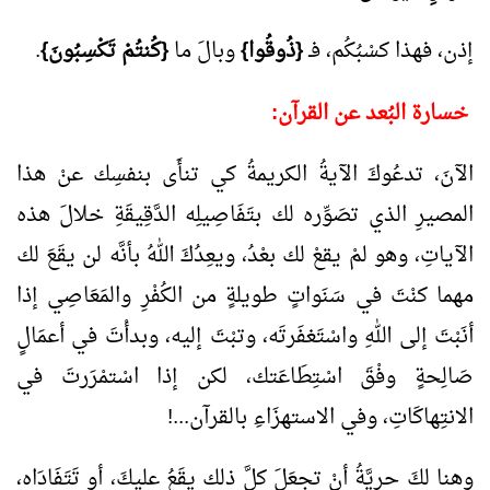
إذن، فهذا كسْبُكُم، فـ
{ذُوقُوا}
وبالَ ما
{كُنتُمْ تَكْسِبُونَ}
.
خسارة البُعد عن القرآن:
الآنَ، تدعُوكَ الآيةُ الكريمةُ كي تنأَى بنفسِك عنْ هذا
المصيرِ الذي تصَوِّره لك بتَفَاصِيلِه الدَّقِيقَةِ خلالَ هذه
الآياتِ، وهو لمْ يقعْ لك بعْدُ، ويعِدُكَ اللهُ بأنَّه لن يقَعَ لك
مهما كنْتَ في سَنَواتٍ طويلةٍ من الكُفْرِ والمَعَاصِي إذا
أنَبْتَ إلى اللهِ واسْتَغفَرتَه، وتبْتَ إليه، وبدأْتَ في أعمَالٍ
صَالِحةٍ وفْقَ اسْتِطَاعَتك، لكن إذا اسْتمْرَرتَ في
الانتِهاكَاتِ، وفي الاستهزَاءِ بالقرآن...!
وهنا لكَ حريَّةُ أنْ تجعَلَ كلَّ ذلك يقَعُ عليكَ، أو تَتَفَادَاه،