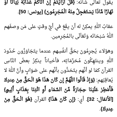
يقول تعالى شأنُه:
{قُلْ أَرَأَيْتُمْ إنْ أَتَاكُمْ عَذَابُهُ بَيَاتًا أَوْ
نَهَارًا مَّاذَا يَسْتَعْجِلُ مِنْهُ الْـمُجْرِمُونَ} [يونس:
50
]
.
عقابُ اللهِ يمكِنُ له أنْ يقَعَ في أيِّ وقتٍ على مَن وصفَهم
اللهُ سُبْحَانَه وَتَعَاْلَى بالـمُجْرِمين.
وهؤلاء يُجرِمُونَ بحَقِّ أنفُسِهم عندما يتَجَاوَزُون حُدُودَ
اللهِ وينتَهِكُونَ مُحَرَّمَاتِه، فأحْياناً ينكِرُ بعضُ النَّاسِ
القرآنَ كمَا لو أنَّهم يتَحَدُّون بأنَّهم على صَوَابٍ وأنَّ اللهَ لا
يُعاقِبُهم:
{وَإذْ قَالُوا اللّهُمَّ إن كَانَ هَذَا هُوَ الْـحَقَّ مِنْ عِندِكَ
فَأَمْطِرْ عَلَيْنَا حِجَارَةً مِّنَ السَّمَاءِ أَوِ ائْتِنَا بِعَذَابٍ أَلِيمٍ}
[الأنفال:
32
]
. أي:
{إن كَانَ هَذَا}
القرآن
{هُوَ الْـحَقَّ مِنْ
عِندِكَ}
.