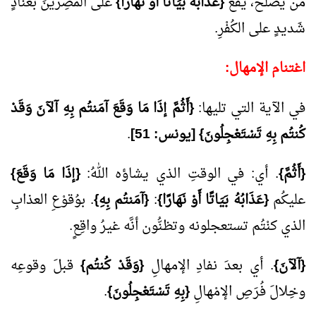
مَن يصْلُح، يقَعُ
{عَذَابُهُ بَيَاتًا أَوْ نَهَارًا}
على المُصِرِّينَ بعنادٍ
شَديدٍ على الكُفْرِ.
اغتنام الإمهال:
في الآية التي تليها:
{أَثُمَّ إذَا مَا وَقَعَ آمَنتُم بِهِ آلآنَ وَقَدْ
كُنتُم بِهِ تَسْتَعْجِلُونَ} [يونس:
51
]
.
{أَثُمَّ}
. أي: في الوقتِ الذي يشاؤه اللهُ:
{إذَا مَا وَقَعَ}
عليكُم
{عَذَابُهُ بَيَاتًا أَوْ نَهَارًا}
:
{آمَنتُم بِهِ}
. بوُقوْعِ العذابِ
الذي كنْتُم تستعجلونه وتظنُّون أنَّه غيرُ واقِعٍ.
{آلآنَ}
. أي بعدَ نفادِ الإمهالِ
{وَقَدْ كُنتُم}
قبلَ وقوعِه
وخِلالَ فُرَصِ الإمْهالِ
{بِهِ تَسْتَعْجِلُونَ}
.