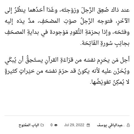
عند ذاك صُعِق الرَّجلَ وزوْجتَه، وغَدَا أحَدُهما ينظُرُ إلى
الآخَرِ، فتوجه الرَّجلُ صوْبَ المصْحَفِ، مدَّ يدَه إليه
وفتَحَه، وإذا بحزمَةِ النُّقودِ مَوْجودة في بدايةِ المصحَفِ
بجانِبِ سُورةِ الفَاتِحَة.
أجل مَن يحْرِم نفسَه من قرَاءَةِ القرآنِ يستَحِقُّ أن يُبكَي
ويُحْزَن عليه لأنه يكونُ قد حرَمَ نفسَه من خيْراتٍ كثيرةٍ
لا يُمكِنُ تعْويْضُها.
. عبدالباقي يوسف
Jul 29, 2022
0
الباب المفتوح