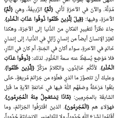
انتَهَى مَفْعُولُها بمَوتِ أهْلِ الظُّلـم بعدَ أنِ انتَهَوا نهَايَاتٍ
مُذِلَّة. والآنَ في الآخرَةِ تَأْتي
{ثُمَّ}
الرَّدِيفَةُ، وهيَ
{ثُمَّ}
الآَخرَةِ، وفيها:
{قِيلَ لِلَّذِينَ ظَلَمُوا ذُوقُوا عَذَابَ الْـخُلْدِ}
.
جاءَ نظَرَاً لتَغْييرِ المَكانِ منَ الدُّنيا إلى الآخِرَة، وهكذا
تَغيَّرَ الإنسانُ أيضاً من إنسانٍ زَائِلٍ في الدُّنيا، إلى إنسَانٍ
خَالدٍ في الآخرةِ، سواء أكانَ في الجَنةِ، أم كانَ في النَّارِ،
فلا مَوْضِع يُسقِطُ عنه سمةَ الخُلُودِ. لذلك:
{ذُوقُوا عَذَابَ
الْـخُلْدِ}
. لأنَّكُم خَالِدُون. والكَلامُ مرَكَّزٌ
{لِلَّذِينَ ظَلَمُوا}
.
وعليكَ أنْ تتَصوَّرَ ما الذي فعلُوْه من جَرَائمَ مُريعَةٍ، حَتَّى
بلغُوا مَرْحَلةً وصَفَهُم اللهُ فيها في خَاتمَةِ الآيةِ ما قَبْل
السَّابقَة بالمجْرِمِين:
{مَّاذَا يَسْتَعْجِلُ مِنْهُ الْـمُجْرِمُونَ}
.
فهؤلاءِ هم
{الْـمُجْرِمُونَ}
. الذينَ اقْتَرَفُوا الجَرَائمَ، وما
أقَامُوا لشَرْعِ اللهِ حُدُوداً، ولا للنَّوَامِيْسِ الإِنسَانيَّة حُدُوداً،