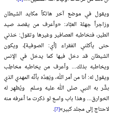
ويقول في موضع آخر هاتكاً مكايد الشيطان
وزاجراً جهلة العبَّاد:
«
وأعرف من يقصد صيد
الطير، فتخاطبه العصافير وغيرها وتقول: خذني
حتى يأكلني الفقراء [أي: الصوفية]، ويكون
الشيطان قد دخل فيها كما يدخل في الإنس
ويخاطبه بذلك... وأعرف من يخاطبه مخاطِب
ويقول له: أنا من أمر الله، ويَعِدُه بأنَّه المهدي الذي
بشَّر به النبي صلى الله عليه وسلم ويُظهِر له
الخوارق... وهذا باب واسع لو ذكرت ما أعرفه منه
لاحتاج إلى مجلد كبير
»
.
[7]