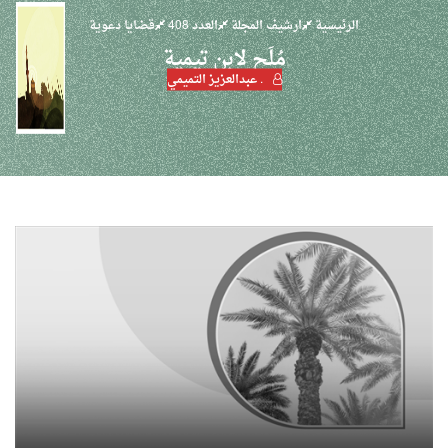
الرئيسية
ارشيف المجلة
العدد 408
قضايا دعوية
مُلَح لابن تيمية
. عبدالعزيز التميمي