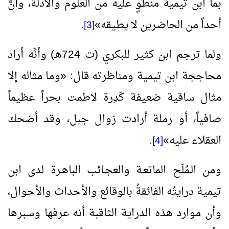
بما ابن تيمية منطوٍ عليه من العلوم والأدلة، وأنَّ
أحداً من الحاضرين لا يطيقه
»
.
[3]
ولما ترجم ابن كثير للبكري (ت 724هـ) وأنَّه أراد
محاججة ابن تيمية ومناظرته قال:
«
وما مثاله إلا
مثال ساقية ضعيفة كَدِرة لاطمت بحراً عظيماً
صافياً، أو رملة أرادت زوال جبل، وقد أضحك
العقلاء عليه
»
.
[4]
ومن الـمُلَح الماتعـة والعجـائب الباهـرة لدى ابن
تيمية درايتُه الفائقةُ بالوقائع والأحداث والأحوال،
وأن موارد هذه الدراية الثاقبة أنه عرفها وسبرها