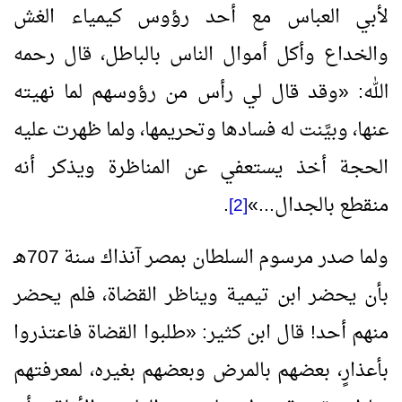
لأبي العباس مع أحد رؤوس كيمياء الغش
والخداع وأكل أموال الناس بالباطل، قال رحمه
الله:
«
وقد قال لي رأس من رؤوسهم لما نهيته
عنها، وبيَّنت له فسادها وتحريمها، ولما ظهرت عليه
الحجة أخذ يستعفي عن المناظرة ويذكر أنه
منقطع بالجدال...
»
.
[2]
ولما صدر مرسوم السلطان بمصر آنذاك سنة 707هـ
بأن يحضر ابن تيمية ويناظر القضاة، فلم يحضر
منهم أحد! قال ابن كثير:
«
طلبوا القضاة فاعتذروا
بأعذارٍ، بعضهم بالمرض وبعضهم بغيره، لمعرفتهم