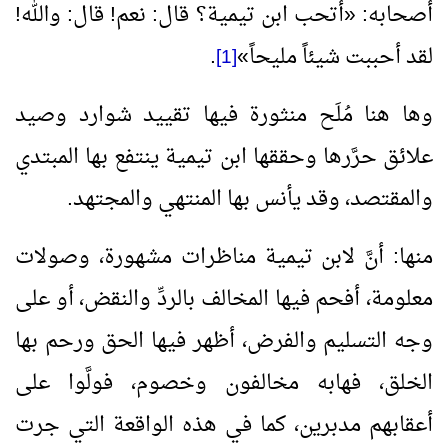
أصحابه:
«
أتحب ابن تيمية؟ قال: نعم! قال: والله!
لقد أحببت شيئاً مليحاً
»
.
[1]
وها هنا مُلَح منثورة فيها تقييد شوارد وصيد
علائق حرَّرها وحققها ابن تيمية ينتفع بها المبتدي
والمقتصد، وقد يأنس بها المنتهي والمجتهد.
منها: أنَّ لابن تيمية مناظرات مشهورة، وصولات
معلومة، أفحم فيها المخالف بالردِّ والنقض، أو على
وجه التسليم والفرض، أظهر فيها الحق ورحم بها
الخلق، فهابه مخالفون وخصوم، فولَّوا على
أعقابهم مدبرين، كما في هذه الواقعة التي جرت