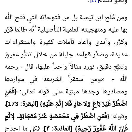
ونحو ذلك
»
.
[17]
ومن مُلَح ابن تيمية بل من فتوحاته التي فتح الله
بها عليه ومنهجيته العلمية التأصيلية أنَّه طالما قرَّر
وكرَّر، وأبدى وأعاد تأملات كثيرة واستقراءات
عديدة، وصدَّر قواعد جليلة من خلال تدبُّر عميـق
وتتبُّع دقيق، نورد مثالاً واحداً عليها، قال - رحمه
الله -:
«
ومن استقرأ الشريعة في مواردها
ومصادرها وجدها مبنيَّة على قوله تعالى:
{فَمَنِ
اضْطُرَّ غَيْرَ بَاغٍ وَلا عَادٍ فَلا إثْمَ عَلَيْهِ} [البقرة:
173
]
،
وقوله:
{فَمَنِ اضْطُرَّ فِي مَخْمَصَةٍ غَيْرَ مُتَجَانِفٍ لإثْمٍ
فَإنَّ اللَّهَ غَفُورٌ رَّحِيمٌ} [المائدة: ٣]
، فكل ما احتاج