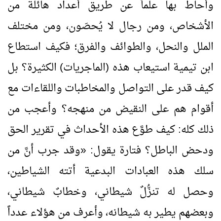
وأحاط بها علماً عن طريق أعداد هائلة من
الأشخاص، ومن رجال لا يُحصَون، ومن مختلف
الملل والنحل، والطوائف والفرق؛ فكيف استطاع
ابن تيمية استيعاب هذه (الماجريات) الكثيرة؟ بل
كيف قدر على التواصل والمخاطبات واللقاءات مع
أقوام هم على النقيض من منهجه؟ وأعجب من
ذلك كله: كيف طوَّع هذه الأحداث في تقرير الحق
ودحض الباطل؟ فتارة يقول:
«
وقد جرب أنَّ من
سلك هذه العبادات البدعية أتته الشياطين،
وحصل له تنزُّلٌ شيطاني، وخطابٌ شيطاني،
وبعضهم يطير به شيطانه، وأعرف من هؤلاء عدداً