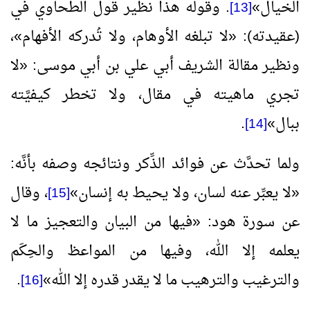
الخيال
»
. وقوله هذا نظير قول الطحاوي في
[13]
(عقيدته):
«
لا تبلغه الأوهام، ولا تُدركه الأفهام
»
،
ونظير مقالة الشريف أبي علي بن أبي موسى:
«
لا
تجري ماهيته في مقال، ولا تخطر كيفيَّته
ببال
»
.
[14]
ولما تحدَّث عن فوائد الذِّكر ونتائجه وصفه بأنَّه:
«
لا يعبِّر عنه لسان، ولا يحيط به إنسان
»
، وقال
[15]
عن سورة هود:
«
فيها من البيان والتعجيز ما لا
يعلمه إلا الله، وفيها من المواعظ والحِكَم
والترغيب والترهيب ما لا يقدر قدره إلا الله
»
.
[16]