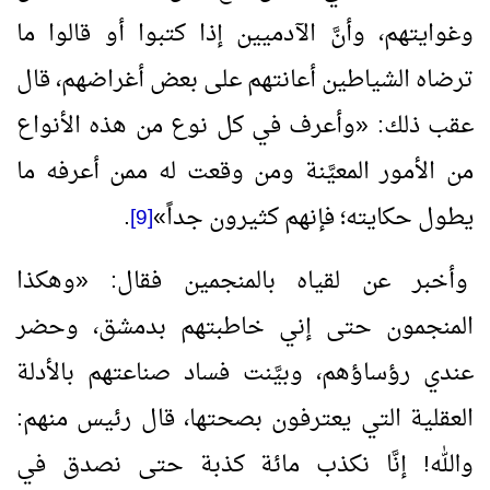
وغوايتهم، وأنَّ الآدميين إذا كتبوا أو قالوا ما
ترضاه الشياطين أعانتهم على بعض أغراضهم، قال
عقب ذلك:
«
وأعرف في كل نوع من هذه الأنواع
من الأمور المعيَّنة ومن وقعت له ممن أعرفه ما
يطول حكايته؛ فإنهم كثيرون جداً
»
.
[9]
وأخبر عن لقياه بالمنجمين فقال:
«
وهكذا
المنجمون حتى إني خاطبتهم بدمشق، وحضر
عندي رؤساؤهم، وبيَّنت فساد صناعتهم بالأدلة
العقلية التي يعترفون بصحتها، قال رئيس منهم:
والله! إنَّا نكذب مائة كذبة حتى نصدق في