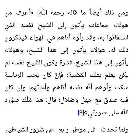
ومن ذلك أيضاً ما قاله رحمه الله:
«
أعرف من
هؤلاء جماعات يأتون إلى الشيخ نفسه الذي
استغاثوا به، وقد رأوه أتاهم في الهواء فيذكرون
ذلك له. هؤلاء يأتون إلى هذا الشيخ، وهؤلاء
يأتون إلى هذا الشيخ، فتارة يكون الشيخ نفسه لم
يكن يعلم بتلك القضية؛ فإنَّ كان يحب الرياسة
سكت وأوهم أنَّه نفسه أتاهم وأغاثهم، وإن كان
فيه صدق مع جهل وضلال؛ قال: هذا مَلَك صوَّره
الله على صورتي
»
.
[8]
ولما تحدث - في موطن رابع - عن شرور الشياطين