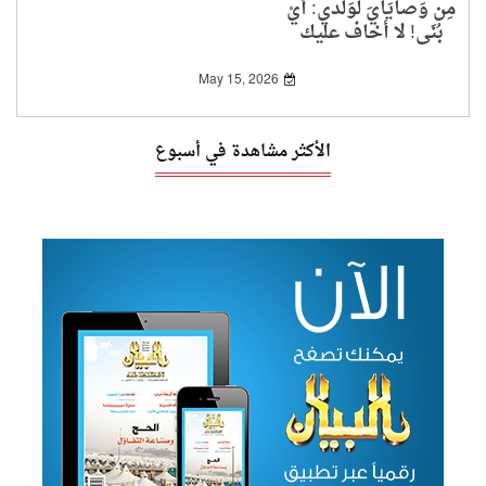
مِن وَصايَايَ لوَلدي: أيْ
بُنَي! لا أخاف عليك
الباطل المحض!
May 15, 2026
الأكثر مشاهدة في أسبوع