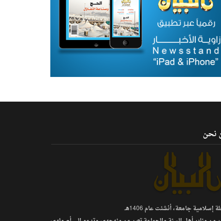
 نحن
 إسلامية جامعة، أنشئت عام 1406هـ.
ر من منابر أهل السنة والجماعة تعبر عن منهجهم، وتدعو إلى أصولهم،