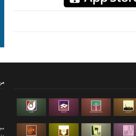
من
مجلة
منب