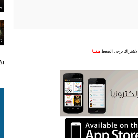
ة الاشتراك يرجى الضغط
هـنــا
ال