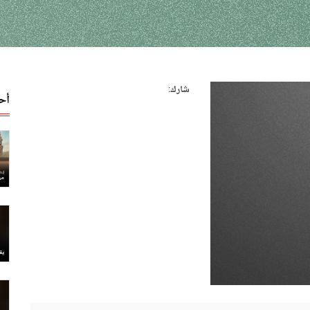
شارك:
أح