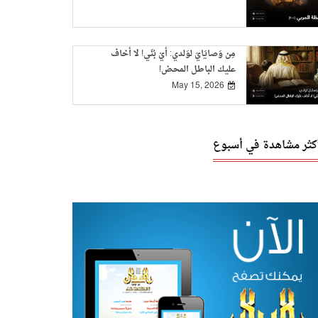
مِن وَصايَايَ لوَلدي: أيْ بُنَي! لا أخاف
عليك الباطل المحض!
May 15, 2026
أكثر مشاهدة في أسبوع