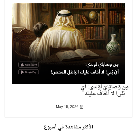
مِن وَصايَايَ لوَلدي: أيْ
بُنَي! لا أخاف عليك
الباطل المحض!
May 15, 2026
الأكثر مشاهدة في أسبوع