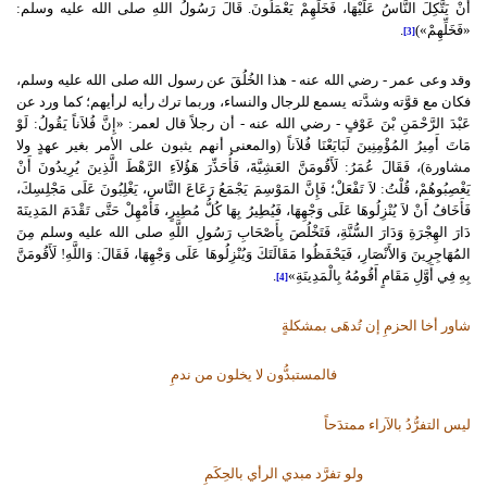
أَنْ يَتَّكِلَ النَّاسُ عَلَيْهَا، فَخَلِّهِمْ يَعْمَلُونَ. قَالَ رَسُولُ اللهِ صلى الله عليه وسلم:
«فَخَلِّهِمْ»)
.
[3]
وقد وعى عمر - رضي الله عنه - هذا الخُلُقَ عن رسول الله صلى الله عليه وسلم،
فكان مع قوَّته وشدَّته يسمع للرجال والنساء، وربما ترك رأيه لرأيهم؛ كما ورد عن
عَبْدَ الرَّحْمَنِ بْنَ عَوْفٍ - رضي الله عنه - أن رجلاً قال لعمر: «إِنَّ فُلاَناً يَقُولُ: لَوْ
مَاتَ أَمِيرُ المُؤْمِنِينَ لَبَايَعْنَا فُلاَناً (والمعنى أنهم يثبون على الأمر بغير عهدٍ ولا
مشاورة)، فَقَالَ عُمَرُ: لَأَقُومَنَّ العَشِيَّةَ، فَأُحَذِّرَ هَؤُلاَءِ الرَّهْطَ الَّذِينَ يُرِيدُونَ أَنْ
يَغْصِبُوهُمْ، قُلْتُ: لاَ تَفْعَلْ؛ فَإِنَّ المَوْسِمَ يَجْمَعُ رَعَاعَ النَّاسِ، يَغْلِبُونَ عَلَى مَجْلِسِكَ،
فَأَخَافُ أَنْ لاَ يُنْزِلُوهَا عَلَى وَجْهِهَا، فَيُطِيرُ بِهَا كُلُّ مُطِيرٍ، فَأَمْهِلْ حَتَّى تَقْدَمَ المَدِينَةَ
دَارَ الهِجْرَةِ وَدَارَ السُّنَّةِ، فَتَخْلُصَ بِأَصْحَابِ رَسُولِ اللَّهِ صلى الله عليه وسلم مِنَ
المُهَاجِرِينَ وَالأَنْصَارِ، فَيَحْفَظُوا مَقَالَتَكَ وَيُنْزِلُوهَا عَلَى وَجْهِهَا، فَقَالَ: وَاللَّهِ! لَأَقُومَنَّ
بِهِ فِي أَوَّلِ مَقَامٍ أَقُومُهُ بِالْمَدِينَةِ»
.
[4]
شاور أخا الحزمِ إن تُدهَى بمشكلةٍ
فالمستبدُّون لا يخلون من ندمِ
ليس التفرُّدُ بالآراء ممتدَحاً
ولو تفرَّد مبدي الرأي بالحِكَمِ