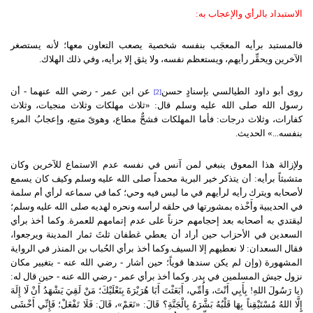
الاستبداد بالرأي والإعجاب به:
فالمستبد برأيه المعجَب بنفسه شخصية يصعب التعاون معها؛ لأنه يستصغر
الآخرين ويحقِّر رأيهم، ويستعظم نفسه، ولا يثق إلا برأيه، وفي ذلك الهلاك.
روى أبو داود الطيالسي بإسنادٍ حسن
عن ابن عمر - رضي الله عنهما - أن
[2]
رسول الله صلى الله عليه وسلم قال: «ثلاث مهلكات وثلاث منجيات، وثلاث
كفارات، وثلاث درجات: فأما المهلكات فشحٌّ مطاع، وهوىً متبع، وإعجابُ المرءِ
بنفسه...» الحديث.
ولإزالة هذا المعوق ينبغي لمن آنس في نفسه عدم الاستماع للآخرين وكان
متشبثاً برأيه: أن يتذكر خير البرية محمداً صلى الله عليه وسلم وكيف كان يسمع
لأصحابه ويترك رأيه لرأيهم في ما ليس فيه وحي؛ كما في سماعه لرأي أم سلمة
في الحديبية وأَخْذه بمشورتها في حلقه لرأسه ونحره لهديه صلى الله عليه وسلم؛
ليقتدي به أصحابه بعد إحجامهم حزناً على عدم إتمامهم للعمرة. وكما أخذ برأي
السعدين في الأحزاب حين أراد أن يعطي غطفان ثلثَ ثمار المدينة ويرجعوا،
فقال السعدان: لا نعطيهم إلا السيف.وكما أخذ برأي الحُباب بن المنذر في الرواية
المشهورة (وإن لم يكن سندها قوياً؛ حين أشار - رضي الله عنه - بتغيير مكان
نزول جيش المسلمين في بدر. وكما أخذ برأي عمر - رضي الله عنه - حين قال له:
(يا رَسُولَ اللهِ! بِأَبِي أَنْتَ، وَأُمِّي، أَبَعَثْتَ أَبَا هُرَيْرَةَ بِنَعْلَيْكَ؛ مَنْ لَقِيَ يَشْهَدُ أَنْ لَا إِلَهَ
إِلَّا اللهُ مُسْتَيْقِناً بِهَا قَلْبُهُ بَشَّرَهُ بِالْجَنَّةِ؟ قَالَ: «نَعَمْ»، قَالَ: فَلَا تَفْعَلْ؛ فَإِنِّي أَخْشَى