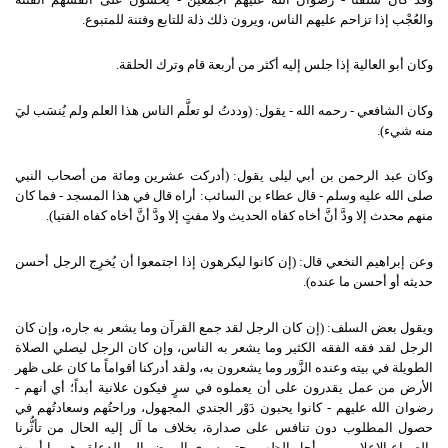
والعُجْب إذا تزاحم عليهم الناس، ويرون ذلك ذلة للتابع وفتنة للمتبوع.
وكان أبو العالية إذا جلس إليه أكثر من أربعة قام وترك الحلقة.
وكان الشافعي - رحمه الله - يقول: (وددتُ لو تعلَّم الناس هذا العلم ولم يُنسَب ليَ
منه شيء).
وكان عبد الرحمن بن أبي ليلى يقول: (أدركت عشرين ومائة من أصحاب النبي
صلى الله عليه وسلم - قال عطاء بن السائب: أراه قال في هذا المسجد - فما كان
منهم محدث إلا ودَّ أنَّ أخاه كفاه الحديث ولا مفتٍ إلا ودَّ أنَّ أخاه كفاه الفتيا).
وعن إبراهيم النخعي قال: (إن كانوا ليكرهون إذا اجتمعوا أن يُخرِج الرجل أحسن
حديثه أو أحسن ما عنده).
ويقول بعض السلف: (إن كان الرجل لقد جمع القرآن وما يشعر به جاره، وإن كان
الرجل لقد فقه الفقه الكثير وما يشعر به الناس، وإن كان الرجل ليصلي الصلاة
الطويلة في بيته وعنده الزَّور وما يشعرون به، ولقد أدركنا أقواماً ما كان على ظهر
الأرض من عمل يقدرون على أن يعملوه في سرٍ فيكون علانية أبداً؛ أي أنهم -
رضوان الله عليهم - كانوا يحبون دَوْر الجندي المجهول، وراحتُهم وسعادتُهم في
حصول المطلوب دون تنافس على صدارة، بخلاف ما آل إليه الحال من تأثُّرنا
بالصراع الإعلامي من أجل الظهور حتى سرى المرض إلى الدعاة وهو ما أورث