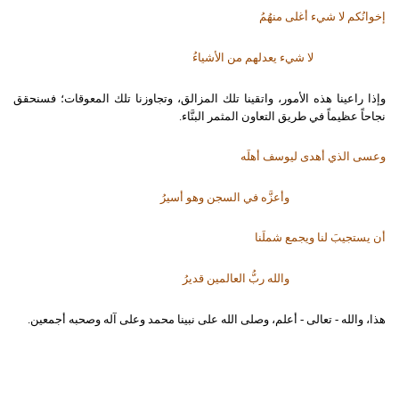
إخوانُكم لا شيء أغلى منهُمُ
لا شيء يعدلهم من الأشياءُ
وإذا راعينا هذه الأمور، واتقينا تلك المزالق، وتجاوزنا تلك المعوقات؛ فسنحقق
نجاحاً عظيماً في طريق التعاون المثمر البنَّاء.
وعسى الذي أهدى ليوسف أهلَه
وأعزَّه في السجن وهو أسيرُ
أن يستجيبَ لنا ويجمع شملَنا
والله ربُّ العالمين قديرُ
هذا، والله - تعالى - أعلم، وصلى الله على نبينا محمد وعلى آله وصحبه أجمعين.