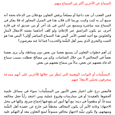
السماع عن الآخرين أكثر من السماع منهم:
فمن العجب أن تجد داعيةً أو مصلحاً يرفض التعاون مع فلان من الدعاة بحجة أنه
سمع أن به كيت وكيت، وربما كان فلان هذا في المنزل المجاور له فلا يفكر في
السماع منه مباشرة ويسمع من أناس في بلد آخر أو من صديق له في قارة
أخرى، ثم يكون التراشق عبر الإعلام؛ ولو كلف أحدُهما نفسَه الانتقالَ لأمتارٍ
والجلوسَ مع أخيه لقضي الأمر. أليس هذا السماع المباشر أَوْلى؟ أليس هذا هو
التثبت والتحري الذي يميز أهل السُّنة والحديث؟ فما لنا عنه معرضون؟
إن أهم خطوات التعاون أن يسمع بعضنا من بعض دون وساطة، وأن يرى بعضنا
بعضاً في المجالس لا من خلال الشاشات. وكم من مصالحَ تعطلت بسبب سماع
الدعاة بعضهم عن بعض، بدلاً من سماع بعضهم من بعض.
المسلَّمات أو الثوابت الوهمية التي يُنظَر من خلالها للآخرين على أنهم مبتدعة
منحرفون يَحسُن الابتعادُ عنهم:
فالبعض درج على اعتبار بعض الأمور من المسلَّمات؛ سواء في مسائل علمية
ألحقوها بالعقيدة؛ أو في ممارسات وفروع عملية، ومن اعتقد رأياً جعل مخالفه
مبتدعاً، أو مطعوناً في دينه؛ مع أنها أمور لم يقع فيها إجماع صريح، وكلها في محل
الاجتهاد؛ وغاية الأمر أن يكون المخالف مخطئاً غير خارج عن عقيدة أهل السُّنة
ومنهجهم، ولا يكون تبنِّيه لاجتهادٍ مخالفٍ مسوغاً لمنع التعاون معه أو التهكم عليه