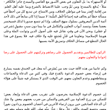
أو الاستهزاء به؛ بل التعاون في بعض الأمـور مع العاصي والمبتدع جائز؛ فالكافر -
مثلاً - يُدفَع بالمبتدع؛ ومن ثَمَّ وجب علينا الانضباط بالشرع وبما عليه أهل العلم:
من إقامة العذر بيننا في مواطن الخلاف، ومن الامتناع عن تبديع كل من أخطأ في
مسألة خطأً لم يخالف فيه إجماعاً لأهل السُّنة؛ لا سيما إذا كان متابعاً في ذلك لأحد
أئمة الدين المعروفين بسلوك منهج السلف. وإذا لم تتسع صدورنا لذلك فسيخسر
بعضنا بعضاً، وتنسد أبواب التعاون والتكامل في ما بيننا دون سببٍ مقبولٍ (شرعي
أو عقلي). ونحن الآن في وقتٍ نقاتل فيه على أصول الدين وثوابت الملة وعلى
هويتنا الإسلامية؛ وتعاوننا في قَدْرٍ مُجمَعٍ عليه ولا خلاف فيه. فلا يسوغ في هذا
الحال التنطع في مسائل الخلاف وتمزيق الأمة بسببها.
الركون للظالمين وتقديم الحصول على رضاهم وتزكيتهم على الحصول على رضا
إخواننا والتعاون معهم:
وكم عانينا من هذه الآفة حيث نجد من يُفتَرَض أنه معك في الخندق نفسه يسارع
في إرضاء بعض خصوم الدعوة بالقدح فيك وفي كثيرٍ من الدعاة والجماعات
وبمقاطعتهم وعدم التعاون معهم، في الوقت الذي لا يستنكر فيه شيئاً على هؤلاء
الخصوم.
إن خصوم الدعوة الإسلامية يحرصون على تقريب بعض الدعاة وإبعاد بعض؛
للتمكن من زرع العداوة بين الفريقين والتمكن من ضرب بعضهم ببعض. ولا شك
أن الدعاة الصادقين حين يرون ارتماء الآخرين في أحضان الخصوم يزدادون نفوراً
منهم، وتتسع الهوة، والله - جلَّ وعلا - حذَّرَ نبيَّه صلى الله عليه وسلم وهو خير