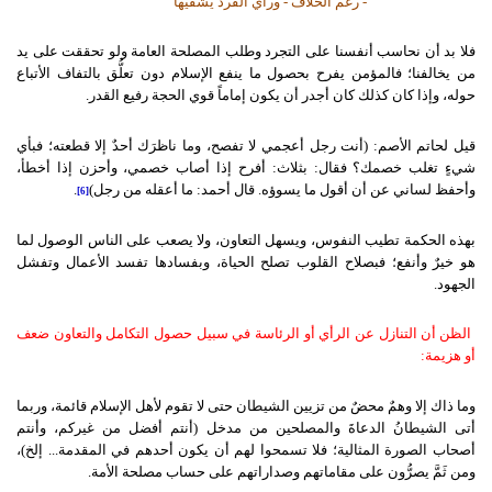
- رغم الخلاف - ورأي الفرد يُشقيها
فلا بد أن نحاسب أنفسنا على التجرد وطلب المصلحة العامة ولو تحققت على يد
من يخالفنا؛ فالمؤمن يفرح بحصول ما ينفع الإسلام دون تعلُّق بالتفاف الأتباع
حوله، وإذا كان كذلك كان أجدر أن يكون إماماً قوي الحجة رفيع القدر.
قيل لحاتم الأصم: (أنت رجل أعجمي لا تفصح، وما ناظرَك أحدٌ إلا قطعته؛ فبأي
شيءٍ تغلب خصمك؟ فقال: بثلاث: أفرح إذا أصاب خصمي، وأحزن إذا أخطأ،
وأحفظ لساني عن أن أقول ما يسوؤه. قال أحمد: ما أعقله من رجل)
.
[6]
بهذه الحكمة تطيب النفوس، ويسهل التعاون، ولا يصعب على الناس الوصول لما
هو خيرٌ وأنفع؛ فبصلاح القلوب تصلح الحياة، وبفسادها تفسد الأعمال وتفشل
الجهود.
الظن أن التنازل عن الرأي أو الرئاسة في سبيل حصول التكامل والتعاون ضعف
أو هزيمة:
وما ذاك إلا وهمٌ محضٌ من تزيين الشيطان حتى لا تقوم لأهل الإسلام قائمة، وربما
أتى الشيطانُ الدعاةَ والمصلحين من مدخل (أنتم أفضل من غيركم، وأنتم
أصحاب الصورة المثالية؛ فلا تسمحوا لهم أن يكون أحدهم في المقدمة... إلخ)،
ومن ثَمَّ يصرُّون على مقاماتهم وصداراتهم على حساب مصلحة الأمة.