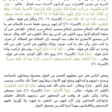
البـرية من مجـرد الاقتـراب مـن الركـون لأعـداء دينـه، فقـال - تعالى -:
{وَإن
كَادُوا لَيَفْتِنُونَكَ عَنِ الَّذِي أَوْحَيْنَا إلَيْكَ لِتَفْتَرِيَ عَلَيْنَا غَيْرَهُ وَإذاً لاَّتَّخَذُوكَ خَلِيلاً 73 وَلَوْلا
أَن ثَبَّتْنَاكَ لَقَدْ كِدتَّ تَرْكَنُ إلَيْهِمْ شَيْئاً قَلِيلاً 74 إذاً لأَذَقْنَاكَ ضِعْفَ الْـحَيَاةِ وَضِعْفَ
الْـمَمَاتِ ثُمَّ لا تَجِدُ لَكَ عَلَيْنَا نَصِيراً}
[الإسراء: 73 - 75]. وتأمَّل في قوله - تعالى -:
{لِتَفْتَرِيَ عَلَيْنَا غَيْرَهُ}
[الإسراء: 73]؛ أي إنهم يريدون طبعةً جديدة للإسلام غير ما
شرعه الله: (إسلامٍ حضاري، إسلامٍ مستنير، إسلامٍ مرن، إسلامٍ... إلخ) في حين أن
سلفنا الصالح كانوا يرون التلون في الدين مِنْ شكِّ القلوب في الله، وقال حذيفة
لأبي مسعودٍ الأنصاري لما طلب منه الوصية: (إن الضلالة حق الضلالة: أن تعرف
ما كنت تنكر، وأن تنكر ما كنت تعرف، وإياك والتلون في الدين؛ فإن دين الله
واحد). ثم تأمَّل في قوله - تعالى -:
{لَقَدْ كِدتَّ تَرْكَنُ إلَيْهِمْ}
، ولم يقل لركنت، وكذا
تأمل قوله:
{شَيْئاً قَلِيلاً}
[الإسراء: 74]، ومع ذلك تأمَّل الوعيد بعدَه في قوله -
تعالى -:
{إذاً لأَذَقْنَاكَ ضِعْفَ الْـحَيَاةِ وَضِعْفَ الْـمَمَاتِ ثُمَّ لا تَجِدُ لَكَ عَلَيْنَا نَصِيراً}
.
[الإسراء: 75]
وبعض الناس يغتر حين يعطيهم الخصم من القول معسولَه ويقابلهم بالبشاشة
ويمدح دعوتهم واعتدالهم ويفتح لهم الأبواب ويقرِّبهم؛ فيعدُّ ذلك مكاسب وينسى
قول الحق - تبارك وتعالى - لنبيه صلى الله عليه وسلم:
{وَدُّوا لَوْ تُدْهِنُ فَيُدْهِنُونَ}
[القلم: ٩]، وقوله - تعالى -
{وَإذاً لاَّتَّخَذُوكَ خَلِيلاً}
[الإسراء: 73]، نعم! ستعطي
وتأخذ؛ ولكن تكون قد وقعت في المحظور حين ترضيهم بالباطل. فعليكم
بإخوانكم الصادقين وإن كان فيهم من النقص ما فيهم؛ ولا تُؤْثِروا عليهم
المنحرفين والعَلمانيين مهما أبدوا لكم من معسول القول: