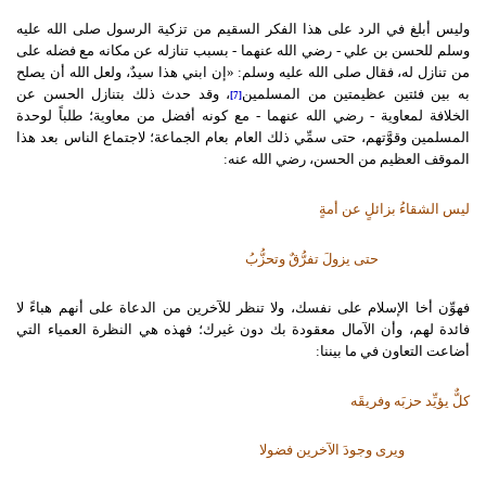
وليس أبلغ في الرد على هذا الفكر السقيم من تزكية الرسول صلى الله عليه
وسلم للحسن بن علي - رضي الله عنهما - بسبب تنازله عن مكانه مع فضله على
من تنازل له، فقال صلى الله عليه وسلم: «إن ابني هذا سيدٌ، ولعل الله أن يصلح
به بين فئتين عظيمتين من المسلمين
، وقد حدث ذلك بتنازل الحسن عن
[7]
الخلافة لمعاوية - رضي الله عنهما - مع كونه أفضل من معاوية؛ طلباً لوحدة
المسلمين وقوَّتهم، حتى سمِّي ذلك العام بعام الجماعة؛ لاجتماع الناس بعد هذا
الموقف العظيم من الحسن، رضي الله عنه:
ليس الشقاءُ بزائلٍ عن أمةٍ
حتى يزولَ تفرُّقٌ وتحزُّبُ
فهوِّن أخا الإسلام على نفسك، ولا تنظر للآخرين من الدعاة على أنهم هباءً لا
فائدة لهم، وأن الآمال معقودة بك دون غيرك؛ فهذه هي النظرة العمياء التي
أضاعت التعاون في ما بيننا:
كلٌّ يؤيِّد حزبَه وفريقَه
ويرى وجودَ الآخرين فضولا