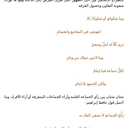
صعوبة التعاون وحصول الفرقة.
وما شكوايَ أو شكواكَ إلا
لفوضى في المجامعِ وانقسامِ
ترى كُلاً له أملٌ وسعيٌ
وما لاثنين حولك من وئامِ
لكلِّ جماعة فينا إمامٌ
ولكن الجميع بلا إمامِ
شتان شتان بين رأي الجماعة العامة وآراء الجماعات المتفرقة أو آراء الأفراد، وما
أجمل قول حافظ إبراهيم:
رَأْيُ الجماعةِ لا تشقى البلاد به