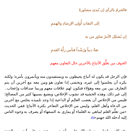
فالحزمُ بالرأي إن تُبدى مشاورةً
إلى الثقاتِ أُولِي الإرشادِ والهممِ
إن يُشكِل الأمرُ شاور من به
ثقةٌ ديناً ورُشْداً فتأمن زلَّةَ القدمِ
الخوف من تعلُّق الأتباع بالآخرين حال التعاون معهم:
فإن الرجل قد يكون له أتباع يحيطون به ويستفيدون منه ويأتمرون بأمره؛ ولكنه
يكره أن يجلسوا إلى غيره، ويخشى إذا تعاون هو ومن معه مع آخرين أن يتم
التعارف بين من معه وهؤلاء فتكون لهم علاقات معهم وربما صداقات وإعجاب...
إلى غير ذلك، وهذه الخشية قد تشوب الإخلاص، ويضيع بسببها كثير من المصالح؛
فليس من الإخلاص أن يغضب العالِم أو الداعية إذا وجد تلميذه يجلس مع آخرين
من الدعاة وأهل العلم، وليس من الإخلاص التفاخر بكثرة الأتباع؛ ففي الحديث
«من تعلَّم العلم ليباهي به العلماء أو يماري به السفهاء أو يصرف به وجوه الناس
إليه أدخله الله جهنم»
.
[5]
وقد كان سلفنا - رضوان الله عليهم أجمعين - يخشون على أنفسهم الفتنة