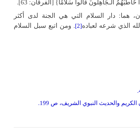
َهُمُ الْـجَاهِلُونَ قَالُوا سَلامًا} [الفرقان: 63].
، هما: دار السلام التي هي الجنة لدى أكثر
له الذي شرعه لعباده
. ومن اتبع سبل السلام
[2]