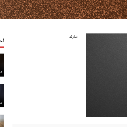
شارك:
أح