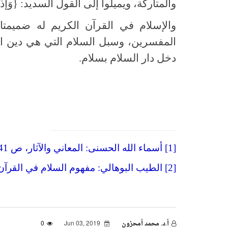
والمتاركة، ويميلوا إلى القول السديد: {وَإذَا خَاطَب
والإسلام في القرآن الكريم له ضميمتان
المفسرين، وسبل السلام التي هي دين ال
دخل دار السلام بسلام.
[1] أسماء الله الحسنى: المعاني والآثار، ص 41.
[2] الطيب البوهالي: مفهوم السلام في القرآن الكريم والحديث النبوي الشريف، ص 199.
أ.د. محمد أمحزون
Jun 03, 2019
0