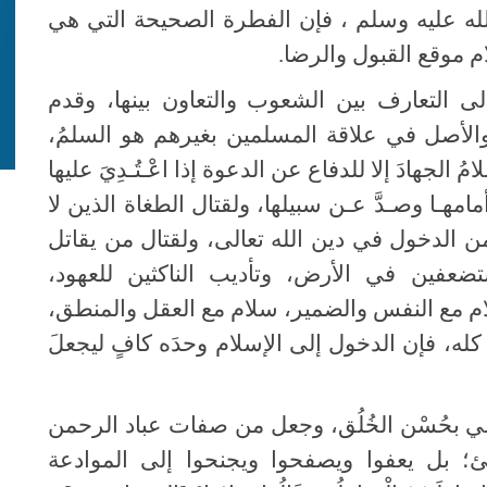
الله عليه وسلم ، فإن الفطرة الصحيحة التي هي
سلام موقع القبول والرضا.
لى التعارف بين الشعوب والتعاون بينها، وقدم
والأصل في علاقة المسلمين بغيرهم هو السلمُ،
لجهادَ إلا للدفاع عن الدعوة إذا اعْـتُـدِيَ عليها
مهـا وصـدَّ عـن سبيلها، ولقتال الطغاة الذين لا
 الدخول في دين الله تعالى، ولقتال من يقاتل
تضعفين في الأرض، وتأديب الناكثين للعهود،
لام مع النفس والضمير، سلام مع العقل والمنطق،
كله، فإن الدخول إلى الإسلام وحدَه كافٍ ليجعلَ
ي بحُسْن الخُلُق، وجعل من صفات عباد الرحمن
ئ؛ بل يعفوا ويصفحوا ويجنحوا إلى الموادعة