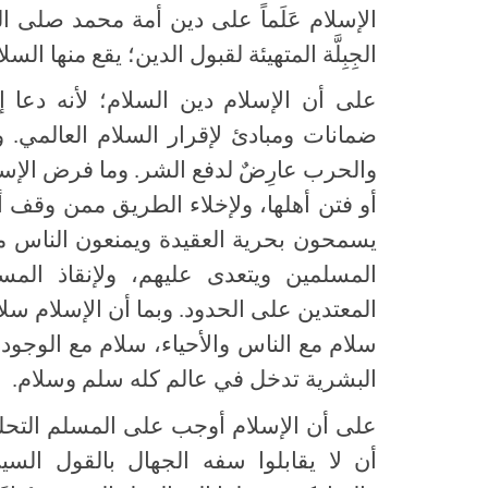
الإسلام عَلَماً على دين أمة محمد صلى 
الجِبِلَّة المتهيئة لقبول الدين؛ يقع منها ال
على أن الإسلام دين السلام؛ لأنه دعا إ
ضمانات ومبادئ لإقرار السلام العالمي. 
والحرب عارِضٌ لدفع الشر. وما فرض الإسلامُ ا
أو فتن أهلها، ولإخلاء الطريق ممن وقف أما
يسمحون بحرية العقيدة ويمنعون الناس من
المسلمين ويتعدى عليهم، ولإنقاذ المس
المعتدين على الحدود. وبما أن الإسلام س
سلام مع الناس والأحياء، سلام مع الوجود 
البشرية تدخل في عالم كله سلم وسلام.
على أن الإسلام أوجب على المسلم التحل
أن لا يقابلوا سفه الجهال بالقول السي