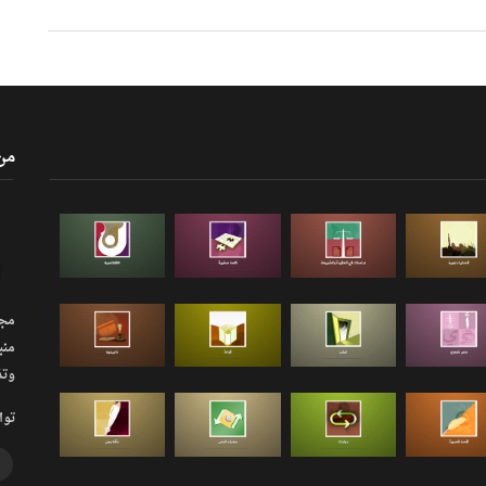
من
مجلة
منب
وتذ
توا