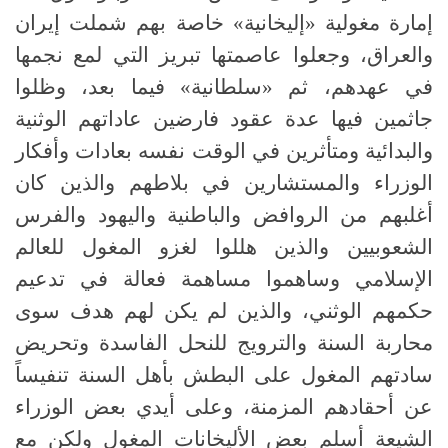
إمارة مغولية «إليخانية» خاصة بهم شملت إيران
والعراق، وجعلوا عاصمتها تبريز التي لمع نجمها
في عهدهم، ثم «سلطانية» فيما بعد، وظلوا
جاثمين فيها عدة عقود فارضين عاداتهم الوثنية
والبدائية ومتأثرين في الوقت نفسه بعادات وأفكار
الوزراء والمستشارين في بلاطهم والذين كان
أغلبهم من الروافض والباطنية واليهود والفرس
الشعوبيين والذين هللوا لغزو المغول للعالم
الإسلامي وساهموا مساهمة فعالة في تدعيم
حكمهم الوثني، والذين لم يكن لهم هدف سوى
محاربة السنة والترويج للنحل الفاسدة وتحريض
سادتهم المغول على البطش بأهل السنة تنفيساً
عن أحقادهم المزمنة، وعلى أيدي بعض الوزراء
الشيعة أسلم بعض الأليخانات المغول ولكن مع