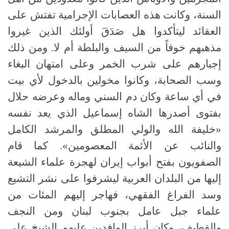
السنة، وكانت هذه العصابات الإجرامية تفتش على
العقائد ليتأكدوا هل صَدَقَ أولئك الذين غيروا
مذهبهم خوفاً من السيف والبلطة أم لا. ومن ذلك
إجبارهم على شرب الخمر وعلى امتهان البغاء
وسب الصحابة، وكانوا مخولين بالدخول لأي بيت
في أي ساعة وكان دم السني وماله وعرضه حلال
بفتوى أصدرها الشاه إسماعيل الذي يعد نفسه
«خليفة الله والولي المطلق والمرشد الكامل
والنائب عن الأئمة المعصومين». كما قام
الصفويون بفتح أبواب إيران لهجرة علماء الشيعة
إليها من البلدان العربية ليشرفوا على نشر التشيع
وسد الفراغ الفقهي، فهاجر إليهم المئات من
علماء جبل عامل بجنوب لبنان ومن النجف
والقطيف، وكان أبرز الوافدين عليهم الشيخ علي