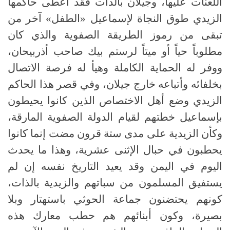
اللعنات عليها، وجيلان بالذات فقد أعطى حاكمها
الزيدي طوق النجاة لإسماعيل «الطفل» آخر من
تبقى من رموز الطريقة الصفوية والذي كان
مطلوباً حياً أو ميتاً لرستم بيك صاحب أذربيحان،
ووفر له الحماية الكاملة وهيأ له فرصة الاتصال
بخلفائه وأتباعه خارج جيلان، وفي قصر هذا الحاكم
الزيدي وضع أهل الاختصاص الذين كانوا يحيطون
بإسماعيل خطتهم لقيام الدولة الصفوية المارقة،
وكأن الزيدية على مدى ستة قرون مضت إنما كانوا
يحطبون في حبال الإثنى عشرية، وهذا ما يحدث
اليوم في اليمن وقد يعيد التاريخ نفسه إن لم
يستفيق المسلمون من سباتهم والزيدية بالذات،
كونهم يحتضنون جماعة الحوثي باستهتار وبلا
بصيرة، وكون أبنائهم هم حطب معارك هذه