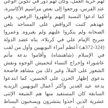
لهم حرية العمل، وكان لهم دور في تكوين الوعي
عند الفرس، ورجعوا إلى بعض مراسيم الأكاسرة،
كما ادعوا النسبة إليهم وأظهروا الرفض، وفي
عهدهم كتبت الروافض على المساجد بلعن
الصحابة ولم ينكروا عليهم ولم يغيروه. وعمروا
ضريح الإمام علي في كربلاء، بناه عضد الدولة
(324-372هـ) أعظم أمراء البويهيين وأول من لقب
في الإسلام (شاهنشاه). وأقاموا بدعة مأتم
عاشوراء وإخراج النساء لتخميش الوجوه ونفش
الشعور على الملأ، وغير ذلك من مشاهد فاضحة
بدعوى إظهار الحزن على الحسين، كما ابتدعوا
بدعة عيد الغدير. وأكثر أعمال البويهيين الزيدية
السابقة كان المستفيد منها هم الشيعة الإثنى
عشرية الذين أخذوا ينتشرون ويسحبون البساط