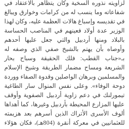
لزاويته نذوره السخية وكان يتظاهر بالاعتقاد في
شفاعاته وما ينسب له من كرامات وخوارق ويبالغ
في تقديسه وإسباغ هالات العظمة عليه، وكان لهذا
الوزير عدة أولاد فعينهم في المناصب الحساسة
بالبلاد ومنها أردبيل والتي جعل عليها أحدهم
وأوصاه بأن يهتم بالشيخ صفي الذي وصفه له
بـ«جناب القطب: فلك الحقيقة وسباح بحار
الشريعة ومساح مضمار الطريقة وشيخ الإسلام
والمسلمين وبرهان الواصلين وقدوة الصفاء ووردة
دوحة الوفاء». وعلى نفس المنوال سار الطاغية
تيمورلنك في دعم زاوية أردبيل الصفوية وأوقف
عليها المزارع المحيطة بأردبيل وغيرها، كما أهداها
ألوف الأسرى الأتراك الذين أسرهم بعد هزيمته
للعثمانيين في معركة أنقرة (804هـ)، فكان هؤلاء