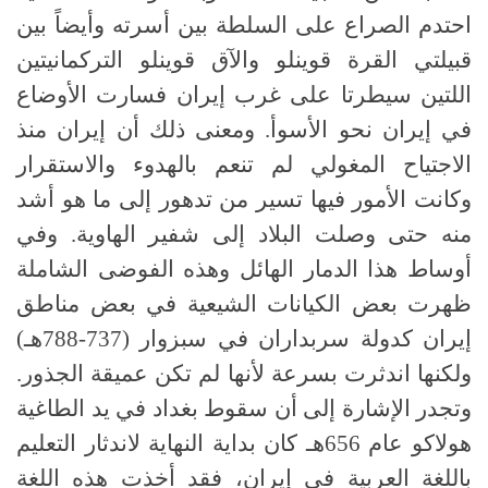
احتدم الصراع على السلطة بين أسرته وأيضاً بين
قبيلتي القرة قوينلو والآق قوينلو التركمانيتين
اللتين سيطرتا على غرب إيران فسارت الأوضاع
في إيران نحو الأسوأ. ومعنى ذلك أن إيران منذ
الاجتياح المغولي لم تنعم بالهدوء والاستقرار
وكانت الأمور فيها تسير من تدهور إلى ما هو أشد
منه حتى وصلت البلاد إلى شفير الهاوية. وفي
أوساط هذا الدمار الهائل وهذه الفوضى الشاملة
ظهرت بعض الكيانات الشيعية في بعض مناطق
إيران كدولة سربداران في سبزوار (737-788هـ)
ولكنها اندثرت بسرعة لأنها لم تكن عميقة الجذور.
وتجدر الإشارة إلى أن سقوط بغداد في يد الطاغية
هولاكو عام 656هـ كان بداية النهاية لاندثار التعليم
باللغة العربية في إيران، فقد أخذت هذه اللغة