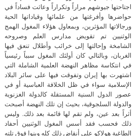
اجتاحتها جيوشهم مراراً وتكراراً وعاثت فساداً في
حواضرها وأفرغتها من علمائها وقياداتها الحية
ورجالاتها المؤثرين، وبمعاول هؤلاء المغول الهمج
الوثنيين تم تقويض مدارس العلم وصروحه
الشامخة وإحالتها إلى خرائب وأطلال تنعق فيها
الغربان، وبالتالي كان أولئك المغول سبباً رئيسياً
في انتكاسة مظاهر النهضة العلمية الشاملة التي
اشتهرت بها إيران وتفوقت فيها على سائر البلاد
الإسلامية سواء في ظل الخلافة العباسية أو في
عصور الدول السنية المستقلة كالدولة الغزنوية
والدولة السلجوقية، بحيث إن تلك النهضة أصبحت
أثراً بعد عين، ولم تقم لها قائمة بعد ذلك. وليس
ذلك فحسب فقد أسس المغول الوثنيين أحفاد
الطاغية هولاكو على أنقاض ذلك كله وبنوا فوق تلته