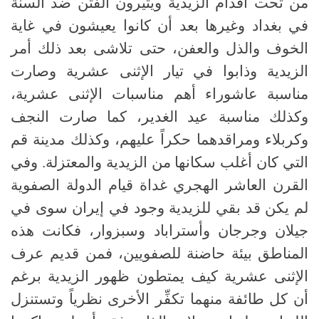
من تحت أقدام الزيدية ويثيرون الفتن ضد السنة
في بغداد وغيرها بعد أن كانوا يعيشون في غاية
الخوف والذل والعفن، حتى تلاشى بعد ذلك أمر
الزيدية وذابوا في تيار الإثنى عشرية وصارت
مناسبة عاشوراء أهم مناسبات الإثنى عشرية،
وكذلك مناسبة عيد الغدير، كما صارت النجف
وكربلاء ومراقدهما حكراً عليهم، وكذلك مدينة قم
التي كان أغلب سكانها من الزيدية والمعتزلة. وفي
القرن العاشر الهجري غداة قيام الدولة الصفوية
لم يكن قد بقي للزيدية وجود في إيران سوى في
جيلان وجرجان وأستراباد وسبزوار، فكانت هذه
المناطق بيئة حاضنة للصفويين، فمن قديم عرف
الإثنى عشرية كيف يمتطون ظهور الزيدية برغم
أن كل طائفة منهما تكفِّر الأخرى نظرياً وتستنزل