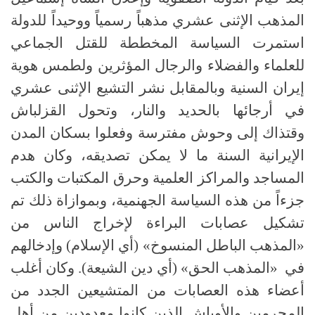
المذهب الإثنى عشري مذهباً رسمياً ووحيداً للدولة
استمرت السياسة المخططة للقتل الجماعي
للعلماء والفضلاء والرجال المؤثرين ولطمس هوية
إيران السنية وبالمقابل نشر التشيع الإثنى عشري
في أرجائها بالحديد والنار، وتحول القزلباش
وقتذاك إلى وحوش مفترسة وفعلوا بسكان المدن
الإيرانية السنة ما لا يمكن تصديقه، وكان هدم
المساجد والمراكز العلمية وحرق المكتبات والكتب
جزءاً من هذه السياسة الجهنمية، وبموازاة ذلك تم
تشكيل عصابات البراءة لإخراج الناس من
«المذهب الباطل المنسوخ» (أي الإسلام) وإدخالهم
في «المذهب الحق» (أي دين الشيعة). وكان أغلب
أعضاء هذه العصابات من المتشيعين الجدد من
المجرمين والأوباش الذين كانوا معدودين من أهل