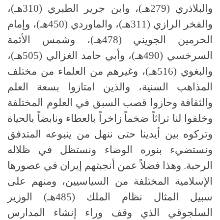
والبلاذري (279هـ)، وابن جرير الطبري (310هـ)،
والفخر الرازي (311هـ)، والماوردي (450هـ)، وإمام
الحرمين الجويني (478هـ)، وشمس الأئمة
السرخسي (490هـ)، وأبي حامد الغزالي (505هـ)،
والبغوي (516هـ)، وغيرهم من العلماء من مختلف
المذاهب السنية، والذين امتازوا بسعة العلم
والثقافة وحازوا قصب السبق في العلوم المختلفة
وخلفوا لنا تراثاً ضخماً زاخراً بالعطاء ونابضاً بالحياة
وتركوه بين أيدينا حتى ننهل من ينبوعه المتدفق
ونستضيء بنوره الوضاء ونستظل في ظلاله
الرحبة. وهذا فضلاً عمن أنجبتهم إيران في عصورها
الإسلامية المختلفة من السياسيين، ومنهم على
سبيل المثال نظام الملك (485هـ) الوزير
السلجوقي الذي وقف وراء إنشاء المدارس