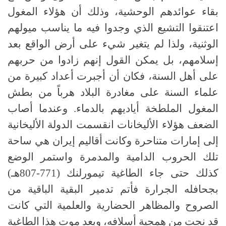
بقاء عوائدهم الوحشية، وذلك أن هؤلاء المغول
اعتنقوا التشيع الذي وجدوا فيه ما يناسب ميولهم
الوثنية، ولذا لم يتغير شيء على أرض الواقع بعد
إسلامهم، بل يمكن القول إنهم زادوا من حربهم
على أهل السنة، فكان أن أجبرت أعداد كبيرة من
علماء السنة على مغادرة البلاد هرباً من بطش
المغول الملطخة أياديهم بالدماء. وعندما أصاب
الضعف هؤلاء الأليخانات انقسمت الدولة الأليخانية
إلى إمارات متناحرة وكانت أقاليم إيران هي ساحة
تلك الحروب الدامية والمدمرة واستمر الوضع
كذلك حتى جاء الطاغية تيمورلنك (771-807هـ)
بجحافله الجرارة فأتم تدمير البقية الباقية من
الصروح والمظاهر الحضارية والعلمية التي كانت
قد نجت من همجية أسلافه، وبعد موت هذا الطاغية