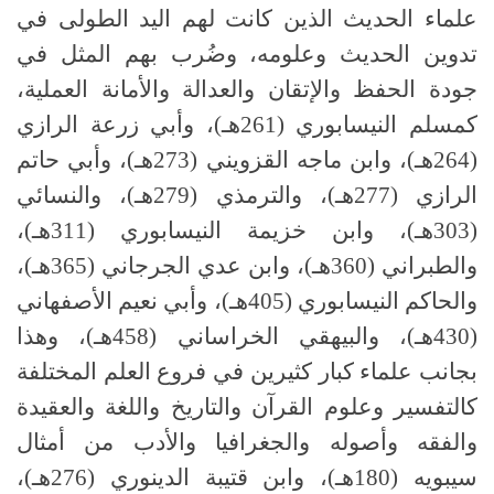
علماء الحديث الذين كانت لهم اليد الطولى في
تدوين الحديث وعلومه، وضُرب بهم المثل في
جودة الحفظ والإتقان والعدالة والأمانة العملية،
كمسلم النيسابوري (261هـ)، وأبي زرعة الرازي
(264هـ)، وابن ماجه القزويني (273هـ)، وأبي حاتم
الرازي (277هـ)، والترمذي (279هـ)، والنسائي
(303هـ)، وابن خزيمة النيسابوري (311هـ)،
والطبراني (360هـ)، وابن عدي الجرجاني (365هـ)،
والحاكم النيسابوري (405هـ)، وأبي نعيم الأصفهاني
(430هـ)، والبيهقي الخراساني (458هـ)، وهذا
بجانب علماء كبار كثيرين في فروع العلم المختلفة
كالتفسير وعلوم القرآن والتاريخ واللغة والعقيدة
والفقه وأصوله والجغرافيا والأدب من أمثال
سيبويه (180هـ)، وابن قتيبة الدينوري (276هـ)،