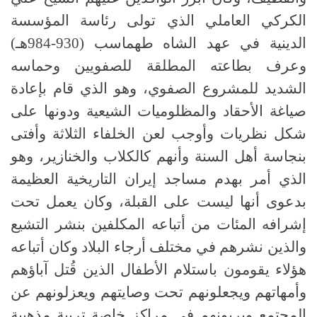
الكركي العاملي الذي تولى رئاسة المؤسسة
الدينية في عهد الشاه طهماسب (930-984هـ)
وعرف بطاعته المطلقة للصفويين وحماسه
الشديد للمشروع الصفوي، وهو الذي قام بإعادة
صياغة الأحقاد والمظلوميات الشيعية ودونها على
شكل نظريات وأوجب لعن الخلفاء الثلاثة وأفتى
بنجاسة أهل السنة وأنهم كالكلاب والخنازير، وهو
الذي أمر بهدم مساجد إيران التاريخية العظيمة
بدعوى أنها ليست على القبلة، وكان يعمل تحت
إشرافه المئات من أتباعه المكلفين بنشر التشيع
والذين نشرهم في مختلف أرجاء البلاد وكان أتباعه
هؤلاء يقومون باستلام الأطفال الذين قُتل آباؤهم
وأمهاتهم ويجعلونهم تحت وصايتهم ويعزلونهم عن
المجتمع ويربونهم في مراكز خاصة تربية مذهبية