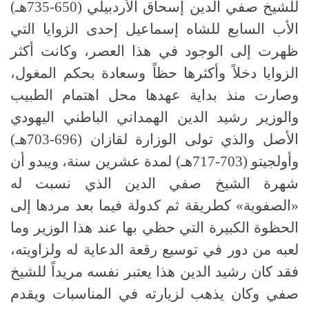
للشيخ صفي الدين إسحاق الأردبيلي (650-735هـ)
الأب السابع للشاه إسماعيل إحدى الزوايا التي
ظهرت إلى الوجود في هذا العصر، وكانت أكثر
الزوايا دخلاً وأكثرها حظاً وسعادة بحكم المغول،
وصارت منذ بداية عهدها محل اهتمام الطبيب
والوزير رشيد الدين الهمداني الباطني اليهودي
الأصل والذي تولى الوزارة لقازان (696-703هـ)
وأولجيتو (703-717هـ) لمدة عشرين سنة، ويبدو أن
شهرة الشيخ صفي الدين الذي نسبت له
«الصفوية» كطريقة ثم كدولة فيما بعد مردها إلى
الحظوة الكبيرة التي حظي بها عند هذا الوزير وما
لعبه من دور في توسيع رقعة الدعاية له ولزاويته،
فقد كان رشيد الدين هذا يعتبر نفسه مريداً للشيخ
صفي وكان يذهب لزيارته في المناسبات ويقدم