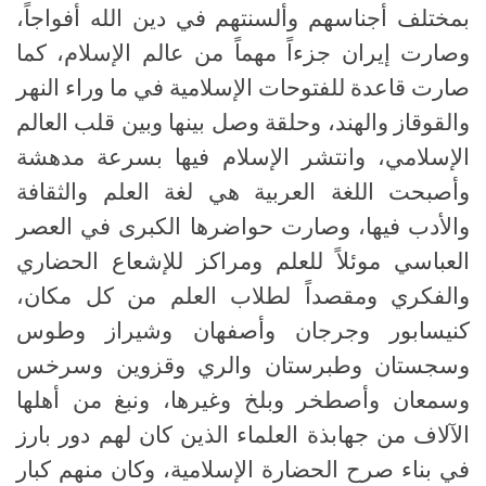
بمختلف أجناسهم وألسنتهم في دين الله أفواجاً،
وصارت إيران جزءاً مهماً من عالم الإسلام، كما
صارت قاعدة للفتوحات الإسلامية في ما وراء النهر
والقوقاز والهند، وحلقة وصل بينها وبين قلب العالم
الإسلامي، وانتشر الإسلام فيها بسرعة مدهشة
وأصبحت اللغة العربية هي لغة العلم والثقافة
والأدب فيها، وصارت حواضرها الكبرى في العصر
العباسي موئلاً للعلم ومراكز للإشعاع الحضاري
والفكري ومقصداً لطلاب العلم من كل مكان،
كنيسابور وجرجان وأصفهان وشيراز وطوس
وسجستان وطبرستان والري وقزوين وسرخس
وسمعان وأصطخر وبلخ وغيرها، ونبغ من أهلها
الآلاف من جهابذة العلماء الذين كان لهم دور بارز
في بناء صرح الحضارة الإسلامية، وكان منهم كبار