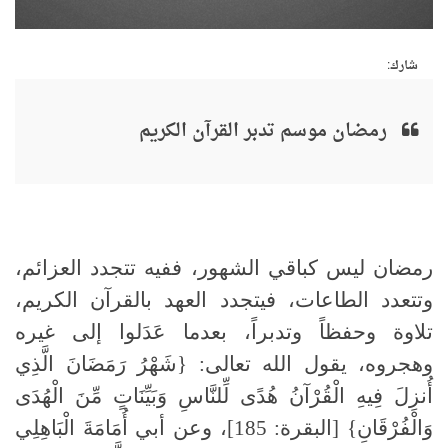
شارك:
رمضان موسم تدبر القرآن الكريم
رمضان ليس كباقي الشهور، ففيه تتجدد العزائم،
وتتعدد الطاعات، فيتجدد العهد بالقرآن الكريم،
تلاوة وحفظاً وتدبراً، بعدما عَدَلوا إلى غيره
وهجروه، يقول الله تعالى: {شَهْرُ رَمَضَانَ الَّذِي
أُنزِلَ فِيهِ الْقُرْآنُ هُدًى لِّلنَّاسِ وَبَيِّنَاتٍ مِّنَ الْهُدَى
وَالْفُرْقَانِ} [البقرة: 185]، وعن أبي أُمَامَةَ الْبَاهِلِي