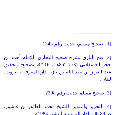
[1] صحيح مسلم، حديث رقم 1343.
[2] فتح الباري بشرح صحيح البخاري، للإمام أحمد بن
حجر العسقلاني (773-852هـ)، 4/116، تصحيح وتحقيق
عبد العزيز بن عبد الله بن باز، دار المعرفة ، بيروت،
لبنان.
[3] صحيح مسلم حديث رقم 2308.
[4] التحرير والتنوير، للشيخ محمد الطاهر بن عاشور،
ص89-90، الدار التونسية للنشر، 1984م.