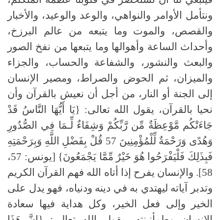
ونتأمل الأوامر والنواهي، والوعد والوعيد، والأخبار
والقصص، والموت وما يتبعه من عالم البرزخ،
وأحداث الساعة وأهوالها وما يتبعها من نفخ الصور
والبعث والنشور، والشفاعة والحساب، والجزاء
والميزان، ثم الحوض والصراط، ومصير الإنسان
إلى الجنة أو النار، من أجل أن نعيش بالقرآن وأن
نحيا بالقرآن، يقول الله تعالى: {يَا أَيُّهَا النَّاسُ قَدْ
جَاءَتْكُم مَّوْعِظَةٌ مِّن رَّبِّكُمْ وَشِفَاءٌ لِّـمَا فِي الصُّدُورِ
وَهُدًى وَرَحْمَةٌ لِّلْمُؤْمِنِينَ 57 قُلْ بِفَضْلِ اللَّهِ وَبِرَحْمَتِهِ
فَبِذَلِكَ فَلْيَفْرَحُوا هُوَ خَيْرٌ مِّمَّا يَجْمَعُونَ} [يونس: 57،
58]. والإنسان يفرح إذا أتاه الله فهم القرآن الكريم
وتدبر آياته ليهتدي به في دينه ودنياه، فهو يدل على
الخير وإلى فعل الخير، وكل هداية فيها سعادة
الإنسان وطمأنينته، يقول الله تعالى: {إنَّ هَذَا