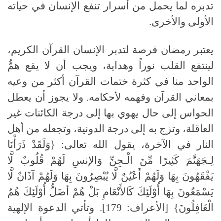
تدبره لما يحمل من أسرار تنفع الإنسان في حياته
الأولى والأخرى.
يعتبر رمضان فرصة لتدبر الإنسان القرآن الكريم،
لينتفع القلب نوراً وهداية، ويجب أن لا يقع همُّ
الواحد منا في كثرة ختمات القرآن أكثر من وعيه
بمعاني القرآن وفهمه لأحكامه. ولا يجوز أن يعطل
الحواس إلى حال يهوي بها إلى درجة الكائنات غير
العاقلة، وتزج به إلى درجة الدونية، وتجعله من أهل
النار في الآخرة، يقول الله تعالى: {وَلَقَدْ ذَرَأْنَا
لِـجَهَنَّمَ كَثِيرًا مِّنَ الْـجِنِّ وَالإنسِ لَهُمْ قُلُوبٌ لَّا
يَفْقَهُونَ بِهَا وَلَهُمْ أَعْيُنٌ لَّا يُبْصِرُونَ بِهَا وَلَهُمْ آذَانٌ لَّا
يَسْمَعُونَ بِهَا أُوْلَئِكَ كَالأَنْعَامِ بَلْ هُمْ أضَلُّ أُوْلَئِكَ هُمُ
الْغَافِلُونَ} [الأعراف: 179]. وتأتي الدعوة الإلهية