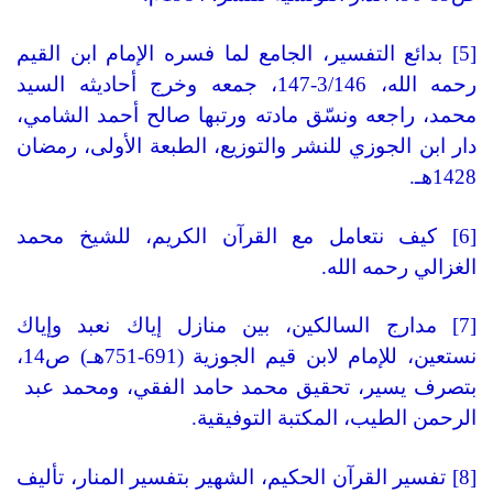
[5] بدائع التفسير، الجامع لما فسره الإمام ابن القيم
رحمه الله، 3/146-147، جمعه وخرج أحاديثه السيد
محمد، راجعه ونسّق مادته ورتبها صالح أحمد الشامي،
دار ابن الجوزي للنشر والتوزيع، الطبعة الأولى، رمضان
1428هـ.
[6] كيف نتعامل مع القرآن الكريم، للشيخ محمد
الغزالي رحمه الله.
[7] مدارج السالكين، بين منازل إياك نعبد وإياك
نستعين، للإمام لابن قيم الجوزية (691-751هـ) ص14،
بتصرف يسير، تحقيق محمد حامد الفقي، ومحمد عبد
الرحمن الطيب، المكتبة التوفيقية.
[8] تفسير القرآن الحكيم، الشهير بتفسير المنار، تأليف