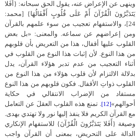
وينهى عن الإعراض عنه، يقول الحق سبحانه: {أَفَلا
يَتَدَبَّرُونَ الْقُرْآنَ أَمْ عَلَى قُلُوبٍ أَقْفَالُهَا} [محمد:
24]، والاستفهام تعجيب من سوء علمهم بالقرآن
ومن إعراضهم عن سماعه. والمعنى: «بل بعض
القلوب عليها أقفال، هذا من التعريض بأن قلوبهم
من هذا النوع. لأن إثبات هذا النوع من القلوب في
أثناء التعجيب من عدم تدبر هؤلاء القرآن، يدل
بدلالة الالتزام لأن قلوب هؤلاء من هذا النوع من
القلوب ذواتِ الأقفال. فكون قلوبهم من هذا النوع
مستفاد من الإضراب الانتقالي في حكاية
أحوالهم»
. تمنع هذه القلوب العقلَ عن التعامل
[12]
مع القرآن الكريم فلا ينفذ إليها نور ولا تهتدي بهدى.
وصيغة {أَفَلا يَتَدَبَّرُونَ الْقُرْآنَ} للاستفهام الإنكاري
الدالة على التحريض، بمعنى أن القرآن واجب