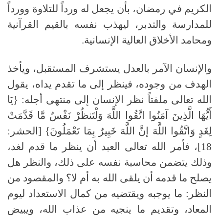
الكريم في رمضان، بأن يجعل له ورداً للتلاوة وورداً
للمدارسة والتدبر، ليهذب نفسه بالقيم القرآنية
ومحامد الأخلاق العالية الإنسانية.
والإنسان الآمر بالعدل يستشرف المستقبل، ويأخذ
الهدف من وجوده، فينظر إلى ما تقدم يداه، يقول
الله تعالى ملفتاً نظر الإنسان إلى منتهى أجله: {يَا
أَيُّهَا الَّذِينَ آمَنُوا اتَّقُوا اللَّهَ وَلْتَنظُرْ نَفْسٌ مَّا قَدَّمَتْ
لِغَدٍ وَاتَّقُوا اللَّهَ إنَّ اللَّهَ خَبِيرٌ بِمَا تَعْمَلُونَ} [الحشر:
18]، فأمر الله تعالى العبد أن ينظر ما قدم لغد،
وذلك يتضمن محاسبة نفسه على ذلك، والنظر هل
يصلح ما قدمه أن يلقى الله به أم لا؟ والمقصود من
النظر: ما يوجبه ويقتضيه من كمال الاستعداد ليوم
المعاد، وتقديم ما ينجيه من عذاب الله، ويبيض