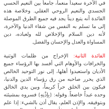
في الآخرة سعيداً منعماً، جامعاً بين النعيم الحسي
الجسدي والنعيم الروحي العقلي. وخلاصة هذه
الفائدة أنه يتبع ديناً يجد فيه جميع الطرق الموصلة
إلى ما تسلم به النفس من شقاء الدنيا والآخرة،
لأنه دين السلام والإخلاص لله ولعباده، دين
المساواة والعدل والإحسان والفضل.
الفائدة الثانية:
الإخراج من ظلمات الوثنية
والخرافات والأوهام التي أفسد بها الرؤساء جميع
الأديان واستعبدوا أهلها، إلى نور التوحيد الخالص
الذي يحرر صاحبه من رق رؤساء الدين والدنيا،
فيكون بين الخلق حراً كريماً، وبين يدي الخالق
وحده عبداً خاضعاً. وقوله: {بِإذْنِهِ} فسروه بمشيئته
وبتوفيقه. والإذن العلم، يقال أذن بالشيء: إذا علم