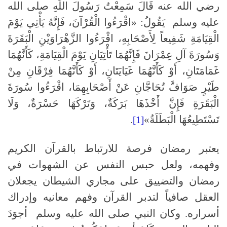
رضي الله عنه قَالَ سَمِعْتُ رَسُولَ اللَّهِ صلى الله
عليه وسلم يَقُولُ: «اقْرَءُوا الْقُرْآنَ، فَإِنَّهُ يَأْتِي يَوْمَ
الْقِيَامَةِ شَفِيعاً لِأَصْحَابِهِ، اقْرَءُوا الزَّهْرَاوَيْنِ الْبَقَرَةَ
وَسُورَةَ آلِ عِمْرَانَ فَإِنَّهُمَا تَأْتِيَانِ يَوْمَ الْقِيَامَةِ، كَأَنَّهُمَا
غَمَامَتَانِ، أَوْ كَأَنَّهُمَا غَيَايَتَانِ، أَوْ كَأَنَّهُمَا فِرْقَانِ مِنْ
طَيْرٍ صَوَافَّ تُحَاجَّانِ عَنْ أَصْحَابِهِمَا، اقْرَءُوا سُورَةَ
الْبَقَرَةِ فَإِنَّ أَخْذَهَا بَرَكَةٌ، وَتَرْكَهَا حَسْرَةٌ، وَلَا
تَسْتَطِيعُهَا الْبَطَلَةُ»
.
[1]
يعتبر رمضان فرصة للارتباط بالقرآن الكريم
وفهمه، ولعل حبس النفس عن الشهوات في
رمضان والتضييق على مجاري الشيطان يجعلان
العقل صافياً لتدبر القرآن وفهم معانيه وإدراك
أسراره. وكان النبي صلى الله عليه وسلم أجوَدَ