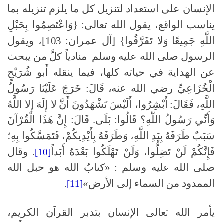
الإنسان على استعداد لتنزيل كل ما يلزم تنزيله بما
يناسب الواقع، يقول الله تعالى: {وَاعْتَصِمُوا بِحَبْلِ
اللَّهِ جَمِيعًا وَلا تَفَرَّقُوا} [آل عمران: 103]، ويقول
الرسول صلى الله عليه وسلم منادياً كلَّ من يبحث
عن الهداية في حياته كلها، فيما ينقله أَبو شُرَيْحٍ
الْخُزَاعِيِّ رضي الله عنه، قَالَ: خَرَجَ عَلَيْنَا رَسُولُ
اللَّهِ، فَقَالَ: أَبْشِرُوا، أَلَيْسَ تَشْهَدُونَ أَنَّ لا إِلَهَ إِلا اللَّهُ
وَأَنِّي رَسُولُ اللَّهِ؟ قَالُوا: بَلَى. قَالَ: إِنَّ هَذَا الْقُرْآنَ
سَبَبٌ طَرَفَهُ بِيَدِ اللَّهِ، وَطَرَفَهُ بِأَيْدِيكُمْ، فَتَمَسَّكُوا بِهِ؛
فَإِنَّكُمْ لَنْ تَضِلُّوا، وَلَنْ تَهْلَكُوا بَعْدَهُ أَبَداً
. وقال
[10]
صلى الله عليه وسلم : «كتابُ الله هو حبل الله
الممدود من السماء إلى الأرض»
.
[11]
يأمر الله تعالى الإنسان بتدبر القرآن الكريم،