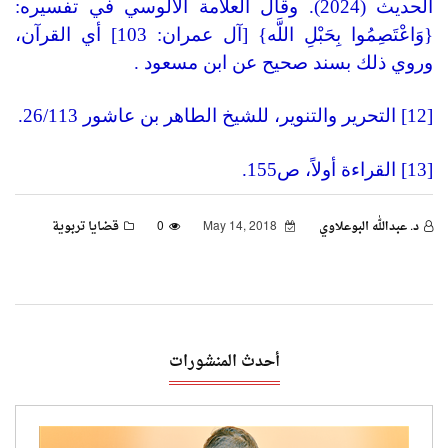
الحديث (2024). وقال العلامة الألوسي في تفسيره:
{وَاعْتَصِمُوا بِحَبْلِ اللَّه} [آل عمران: 103]
أي القرآن،
وروي ذلك بسند صحيح عن ابن مسعود .
[12] التحرير والتنوير، للشيخ الطاهر بن عاشور 26/113.
[13] القراءة أولاً، ص155.
د. عبدالله البوعلاوي
May 14, 2018
0
قضايا تربوية
أحدث المنشورات