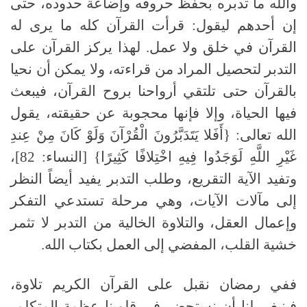
والله ما تدبره بحفظ حروفه وإضاعة حدوده، حتى
إن أحدهم ليقول: قرأت القرآن كله ما يرى له
القرآن في خلق ولا عمل. لهذا يركز القرآن على
التدبر لتحصيل المراد من قراءته، ولا يمكن أن نحيا
بالقرآن حتى تلتقي أرواحنا بروح القرآن، فيبعث
فيها الحياة، وإلا فإنها محجوبة عن حقيقته، يقول
الله تعالى: {أَفَلا يَتَدَبَّرُونَ الْقُرْآنَ وَلَوْ كَانَ مِنْ عِندِ
غَيْرِ اللَّهِ لَوَجَدُوا فِيهِ اخْتِلافًا كَثِيرًا} [النساء: 82]،
وتفيد الآية التقريع، وطلب التدبر يفيد أيضاً النظر
إلى مآلات الآيات، وهي مرحلة تستدعي التفكر
وإعمال العقل، والتلاوة الخالية من التدبر لا تثمر
خشية القلب، المفضي إلى العمل بكتاب الله.
ففي رمضان نقبل على القرآن الكريم تلاوة،
فينبغي لنا أن نستحضر في قلوبنا عظمة المتكلم،