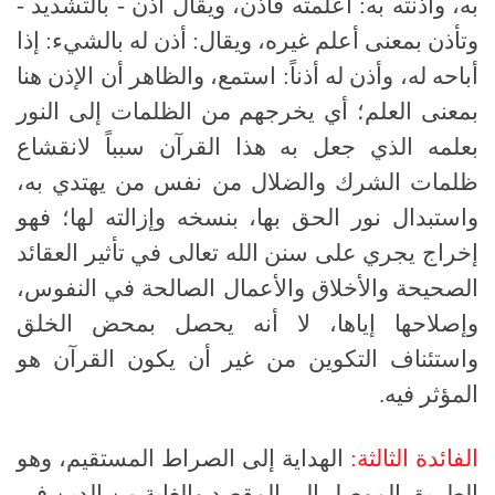
به، وآذنته به: أعلمته فأذن، ويقال أذن - بالتشديد -
وتأذن بمعنى أعلم غيره، ويقال: أذن له بالشيء: إذا
أباحه له، وأذن له أذناً: استمع، والظاهر أن الإذن هنا
بمعنى العلم؛ أي يخرجهم من الظلمات إلى النور
بعلمه الذي جعل به هذا القرآن سبباً لانقشاع
ظلمات الشرك والضلال من نفس من يهتدي به،
واستبدال نور الحق بها، بنسخه وإزالته لها؛ فهو
إخراج يجري على سنن الله تعالى في تأثير العقائد
الصحيحة والأخلاق والأعمال الصالحة في النفوس،
وإصلاحها إياها، لا أنه يحصل بمحض الخلق
واستئناف التكوين من غير أن يكون القرآن هو
المؤثر فيه.
الفائدة الثالثة:
الهداية إلى الصراط المستقيم، وهو
الطريق الموصل إلى المقصد والغاية من الدين في