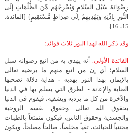
رِضْوَانَهُ سُبُلَ السَّلامِ وَيُخْرِجُهُم مِّنَ الظُّلُمَاتِ إلَى
النُّورِ بِإذْنِهِ وَيَهْدِيهِمْ إلَى صِرَاطٍ مُّسْتَقِيمٍ} [المائدة:
15، 16].
وقد ذكر الله لهذا النور ثلاث فوائد:
الفائدة الأولى:
أنه يهدي به من اتبع رضوانه سبل
السلام؛ أي إن من اتبع منهم ما يرضيه تعالى
بالإيمان بهذا النور يهديه - هداية دلالة تصحبها
العناية والإعانة - الطرق التي يسلم بها في الدنيا
والآخرة من كل ما يرديه ويشقيه، فيقوم في الدنيا
بحقوق الله تعالى وحقوق نفسه الروحية
والجسدية وحقوق الناس، فيكون متمتعاً بالطيبات
مجتنباً للخبائث، تقياً مخلصاً، صالحاً مصلحاً، ويكون