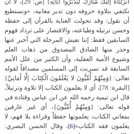
أَنزَلْنَاهُ إلَيْكَ مُبَارَكٌ لِّيَدَّبَّرُوا آيَاتِهِ} [ص: 29]، لا أن
نكتفي بتلاوة حروفه دون تدبر معانيه، «ونستطيع
أن نقول: وقد تحولت العناية بالقرآن إلى حفظه
وحسن ترتيله وطباعته، والاقتصار على ترداد فهوم
السابقين فقط: إننا نعيش المرحلة التي أخبر عنها
وحذر منها الصادق المصدوق من ذهاب العلم
وشيوع الأمية العقلية، وأن الكثير من علل الأمم
السابقة قد تسربت إلى المسلمين مصداقاً لقوله
تعالى: {وَمِنْهُمْ أُمِّيُّونَ لا يَعْلَمُونَ الْكِتَابَ إلَّا أَمَانِيَّ}
[البقرة: 78]، أي لا يعلمون الكتاب إلا تلاوة وترتيلاً،
قال ابن تيمية رحمه الله عن ابن عباس وقتادة في
قوله تعالى: {وَمِنْهُمْ أُمِّيُّونَ}، أي غير عارفين
بمعاني الكتاب، يعلمونها حفظاً وقراءة بلا فهم، لا
يعلمون فقه الكتاب»
، وقال الحسن البصري:
[6]