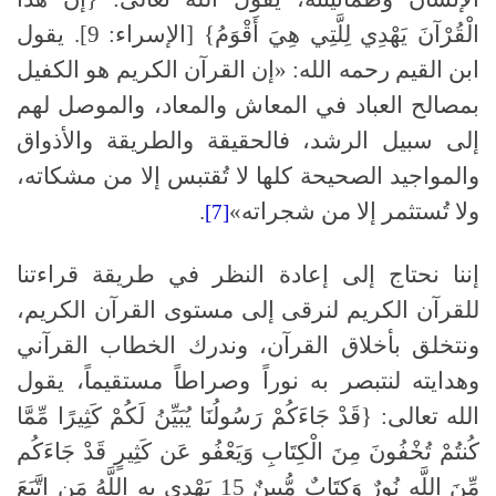
الْقُرْآنَ يَهْدِي لِلَّتِي هِيَ أَقْوَمُ} [الإسراء: 9]. يقول
ابن القيم رحمه الله: «إن القرآن الكريم هو الكفيل
بمصالح العباد في المعاش والمعاد، والموصل لهم
إلى سبيل الرشد، فالحقيقة والطريقة والأذواق
والمواجيد الصحيحة كلها لا تُقتبس إلا من مشكاته،
ولا تُستثمر إلا من شجراته»
.
[7]
إننا نحتاج إلى إعادة النظر في طريقة قراءتنا
للقرآن الكريم لنرقى إلى مستوى القرآن الكريم،
ونتخلق بأخلاق القرآن، وندرك الخطاب القرآني
وهدايته لنتبصر به نوراً وصراطاً مستقيماً، يقول
الله تعالى: {قَدْ جَاءَكُمْ رَسُولُنَا يُبَيِّنُ لَكُمْ كَثِيرًا مِّمَّا
كُنتُمْ تُخْفُونَ مِنَ الْكِتَابِ وَيَعْفُو عَن كَثِيرٍ قَدْ جَاءَكُم
مِّنَ اللَّهِ نُورٌ وَكِتَابٌ مُّبِينٌ 15 يَهْدِي بِهِ اللَّهُ مَنِ اتَّبَعَ