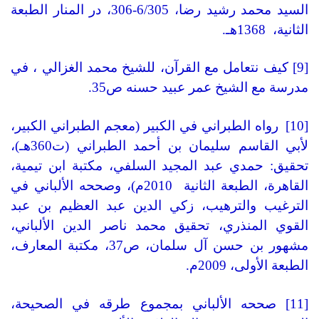
السيد محمد رشيد رضا، 6/305-306، در المنار الطبعة
الثانية، 1368هـ.
[9] كيف نتعامل مع القرآن، للشيخ محمد الغزالي ، في
مدرسة مع الشيخ عمر عبيد حسنه ص35.
[10] رواه الطبراني في الكبير (معجم الطبراني الكبير،
لأبي القاسم سليمان بن أحمد الطبراني (ت360هـ)،
تحقيق: حمدي عبد المجيد السلفي، مكتبة ابن تيمية،
القاهرة، الطبعة الثانية 2010م)، وصححه الألباني في
الترغيب والترهيب، زكي الدين عبد العظيم بن عبد
القوي المنذري، تحقيق محمد ناصر الدين الألباني،
مشهور بن حسن آل سلمان، ص37، مكتبة المعارف،
الطبعة الأولى، 2009م.
[11] صححه الألباني بمجموع طرقه في الصحيحة،