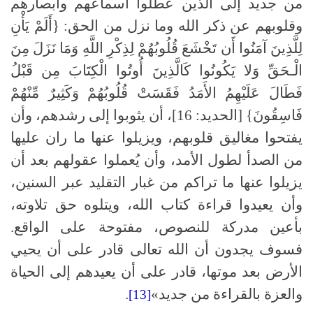
من جديد إلى الذين عطلوا أسماعهم وأبصارهم
وقلوبهم عن ذكر الله وما نزل من الحق: {أَلَمْ يَأْنِ
لِلَّذِينَ آمَنُوا أَن تَخْشَعَ قُلُوبُهُمْ لِذِكْرِ اللَّهِ وَمَا نَزَلَ مِنَ
الْـحَقِّ وَلا يَكُونُوا كَالَّذِينَ أُوتُوا الْكِتَابَ مِن قَبْلُ
فَطَالَ عَلَيْهِمُ الأَمَدُ فَقَسَتْ قُلُوبُهُمْ وَكَثِيرٌ مِّنْهُمْ
فَاسِقُونَ} [الحديد: 16]، أن يثوبوا إلى رشدهم، وأن
يفتحوا مغاليق قلوبهم، ويزيلوا عنها ما ران عليها
من الصدأ لطول الأمد، وأن يُعملوا عقولهم بعد أن
يزيلوا عنها ما تراكم من غبار التقليد عبر السنين،
وأن يعيدوا قراءة كتاب الله، ويتلوه حق تلاوته،
بأعين مدركة للنصوص، مفتوحة على الواقع.
فسوف يجدون أن الله تعالى قادر على أن يحيي
الأرض بعد موتها، قادر على أن يعيدهم إلى الحياة
والعزة بالقراءة من جديد»
.
[13]