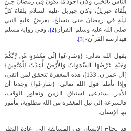
الناس بالخير، وكَانَ أجودَ مَا يَكُونُ فِي رمضَانَ حِينَ
يلْقَاهُ جبرِيلُ، وكان جبريل عليه السلام يلقاهُ كلَّ
ليلَةٍ في رمضانَ حتى ينسلخَ، يعرضُ عليهِ النبي
صلى الله عليه وسلم القرآن
، وفي رواية مسلم
[2]
فيدارسه القرآن»
.
[3]
يقول الله تعالى: {وَسَارِعُوا إلَى مَغْفِرَةٍ مِّن رَّبِّكُمْ
وَجَنَّةٍ عَرْضُهَا السَّمَوَاتُ وَالأَرْضُ أُعِدَّتْ لِلْمُتَّقِينَ}
[آل عمران: 133]، هذه المغفرة تتحقق لمن اتقى،
وإذا تأملنا قول الله تعالى: {سَارِعُوا} وجدنا أن
الأمر يستدعى استباق الزمن وتجاوز الوقت،
فالسرعة إلى نيل المغفرة من الله مطلوبة، مأمور
بها الإنسان.
قد يحتاج الإنسان في المسابقة إلى إعادة النظر