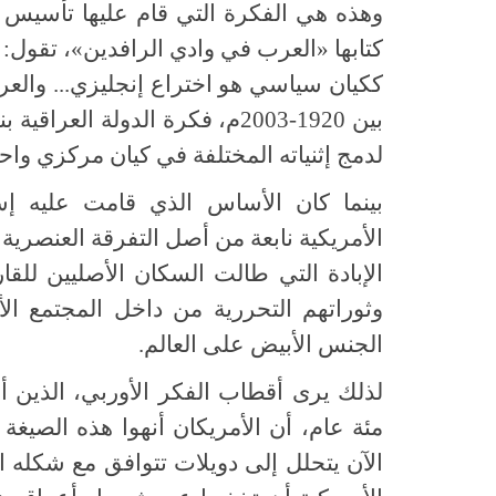
وهذه هي الفكرة التي قام عليها تأسيس 
كتابها «العرب في وادي الرافدين»، تقول: «ا
ككيان سياسي هو اختراع إنجليزي... والعرو
بين 1920-2003م، فكرة الدولة ال
لدمج إثنياته المختلفة في كيان مركزي واح
بينما كان الأساس الذي قامت عليه إستر
الأمريكية نابعة من أصل التفرقة العنصري
الإبادة التي طالت السكان الأصليين للقار
وثوراتهم التحررية من داخل المجتمع ال
الجنس الأبيض على العالم.
لذلك يرى أقطاب الفكر الأوربي، الذين
مئة عام، أن الأمريكان أنهوا هذه الصيغة ا
الآن يتحلل إلى دويلات تتوافق مع شكله ال