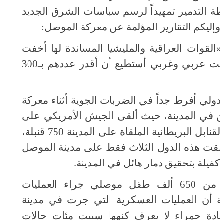
التدمير تمهيداً لرسم سياسات الشرق الجديد
وإليكم التقارير المؤلمة عن معركة الموصل:
لقوات العراقية والمليشيا المساندة لها أخفت
عشرات آلاف الجثث برضا أمريكي وصمت عربي وغربي أستطيع أن أقدر عددهم بـ300
ولي أفرط جداً في الضربات الجوية أثناء معركة
 في المدينة، حيث ألقى الجيش الأمريكي على
مدينة الموصل 5941 قنبلة، بينما بلغ عدد القنابل البريطانية الملقاة على المدينة 750 قنبلة،
جموع ما ألقت هذه الدول الثلاث فقط على مدينة الموصل
وأكدت منظمة اليونيسيف: إصابة أكثر من 650 ألف طفل موصلي جراء العمليات
 أن العمليات العسكرية التي جرت في مدينة
دة حمراء لا يعرف كنهها سببت مئات حالات