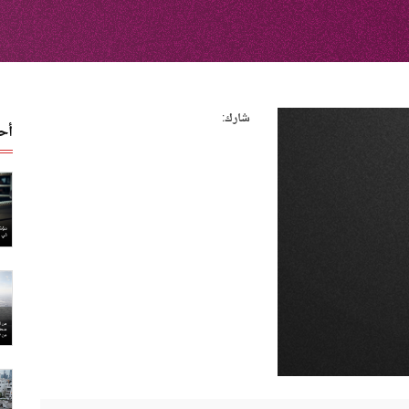
شارك:
أح