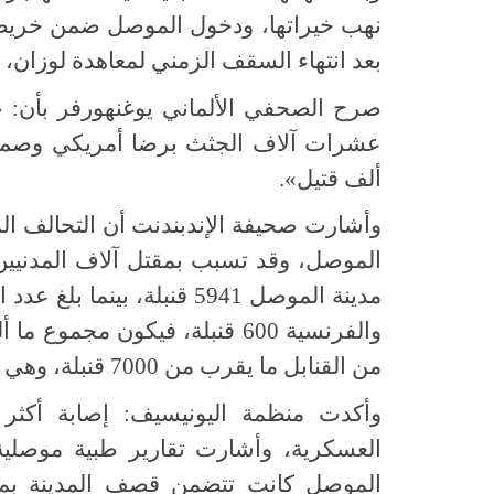
نهب خيراتها، ودخول الموصل ضمن خريطة 
بعد انتهاء السقف الزمني لمعاهدة لوزان، 
صرح الصحفي الألماني يوغنهورفر بأن: «ا
ألف قتيل».
وأشارت صحيفة الإندبندنت أن التحالف الد
الموصل، وقد تسبب بمقتل آلاف المدنيين
والفرنسية 600 قنبلة، فيكون م
من القنابل ما يقرب من 7000 قنبلة، وهي كفيلة بتحقيق دمار هائل في المدينة.
العسكرية، وأشارت تقارير طبية موصلية
الموصل كانت تتضمن قصف المدينة بما