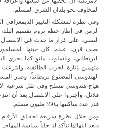
الأمريكية أن تخفيها عن شعبها وأعراقه
المخاوف نحو بلدان الشرق المسلم.
وفي نظرة لمشكلة التغيير الديمغرافي الح
الزمن في إطار خطة تروم تقسيم البلد
السني، على غرار ما حدث في الانفصال ال
نصف قرن، عندما كان حينها المسلمون ه
البريطاني، وبأسلوب ملتوٍ كما يجري ال
متهمين بإثارة الحرب الطائفية، وانتزعت 
الهندوسي المصنوع بريطانياً، وصار الم
هياج هندوسي مسلح وفي ظل شرعية الاحتل
قلائل، وأجبروا على الانفصال بعد أن انت
قدر عدد ساكنيها بـ350 مليون مسلم.
ومن خلال نظرة سريعة لحقائق الأرقام
وبعد انتهائها تتأكد لنا جلياً سياسة المها