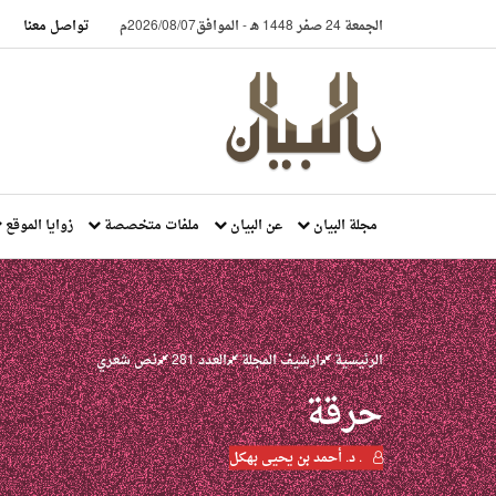
الجمعة 24 صفر 1448 هـ
-
الموافق2026/08/07م
تواصل معنا
مجلة البيان
عن البيان
ملفات متخصصة
زوايا الموقع
الرئيسية
ارشيف المجلة
العدد 281
نص شعري
حرقة
. د. أحمد بن يحيى بهكل