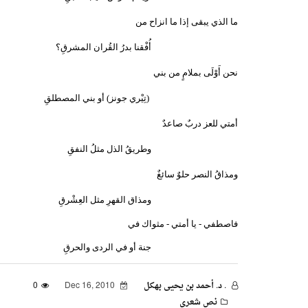
ما الذي يبقى إذا ما انزاح من
أُفْقنا بدرُ القُران المشرقِ؟
نحن أَوْلَى بملامٍ من بني
(تِيْري جونز) أو بني المصطلقِ
أمتي للعز دربٌ صاعدٌ
وطريقُ الذل مثلُ النفقِ
ومذاقُ النصر حلوٌ سائغٌ
ومذاق القهرِ مثل العِشْرقِ
فاصطفي - يا أمتي - مثواك في
جنة أو في الردى والحرقِ
. د. أحمد بن يحيى بهكل
Dec 16, 2010
0
نص شعري