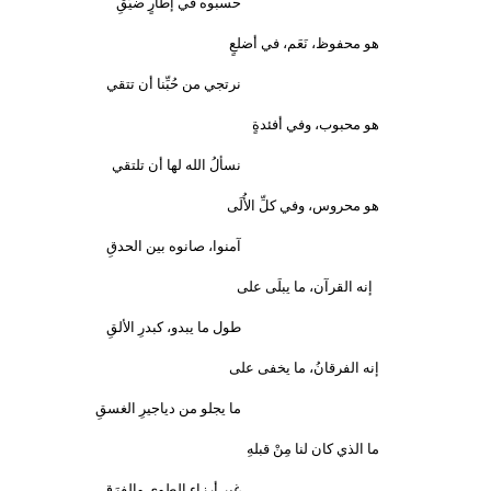
حسبوه في إطارٍ ضيِّقِ
هو محفوظ، نَعَم، في أضلعٍ
نرتجي من حُبِّنا أن تتقي
هو محبوب، وفي أفئدةٍ
نسألُ الله لها أن تلتقي
هو محروس، وفي كلِّ الأُلَى
آمنوا، صانوه بين الحدقِ
إنه القرآن، ما يبلَى على
طول ما يبدو، كبدرِ الألقِ
إنه الفرقانُ، ما يخفى على
ما يجلو من دياجيرِ الغسقِ
ما الذي كان لنا مِنْ قبلهِ
غير أرزاءِ الطوى والفِرَقِ