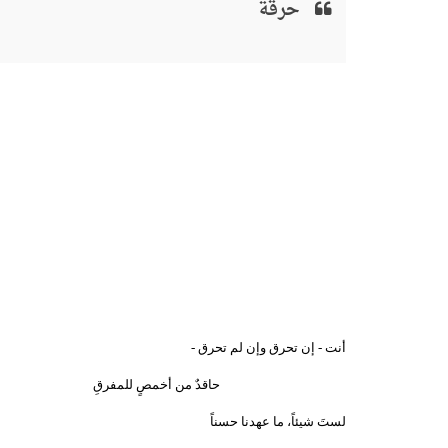
حرقة
أنت - إن تحرق وإن لم تحرق -
حاقدٌ من أخمصٍ للمفرقِ
لستَ شيئاً، ما عهدنا حسناً