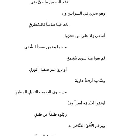
وَعَد الرحمن ما حَيٌّ بقي
وهو يجري في الشرايين وإن
بات فينا صامتاً كالـمُطرِقِ
أسفي زادَ على من هجرُوا
منه ما يضمن سعداً للشَّقي
لم يعوا منه سوى تَنْغِيمةٍ
أو يروا غيرَ صقيلِ الورقِ
وسَّدوه أرففاً خاويةً
من سوى الصمتِ الثقيلِ المطبقِ
أوثقوا أحكامَه أسراً وقدْ
رَكِبُوه طبقاً عن طبقِ
وبرغم الأُفُقُ الضَّافي له