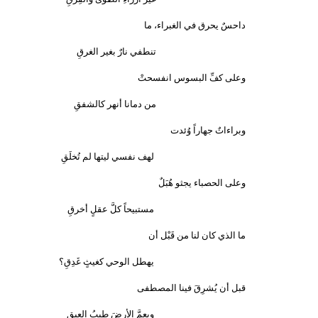
داحسٌ يحرق في الغبراء، ما
تنطفي نارٌ بغير الغرقِ
وعلى كفِّ البسوس انفسحتْ
من دمانا أنهر كالشفقِ
وبراءاتٌ جهاراً وُئدت
لهف نفسي ليتها لم تُخلَقِ
وعلى الحصباء يجثو هُبَلٌ
مستبيحاً كلَّ عقلٍ أخرقِ
ما الذي كان لنا من قَبْل أن
يهطل الوحي كغيثٍ غَدِقِ؟
قبل أن يُشرِقَ فينا المصطفى
ويعمَّ الأرضَ طيبُ العبقِ