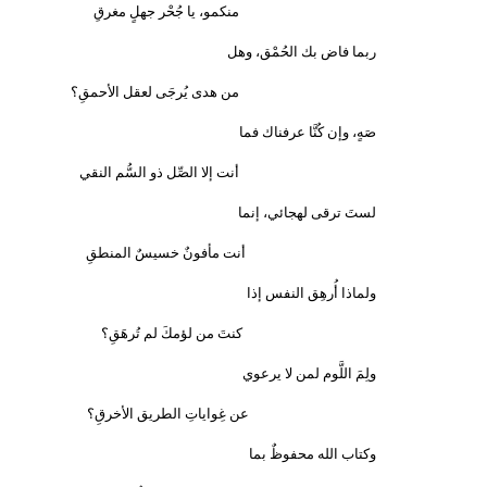
منكمو، يا جُحْر جهلٍ مغرقِ
ربما فاض بك الحُمْق، وهل
من هدى يُرجَى لعقل الأحمقِ؟
صَهٍ، وإن كُنَّا عرفناك فما
أنت إلا الصِّل ذو السُّم النقي
لستَ ترقى لهجائي، إنما
أنت مأفونٌ خسيسٌ المنطقِ
ولماذا أُرهِق النفس إذا
كنتَ من لؤمكَ لم تُرهَقِ؟
ولِمَ اللَّوم لمن لا يرعوي
عن غِواياتِ الطريق الأخرقِ؟
وكتاب الله محفوظٌ بما