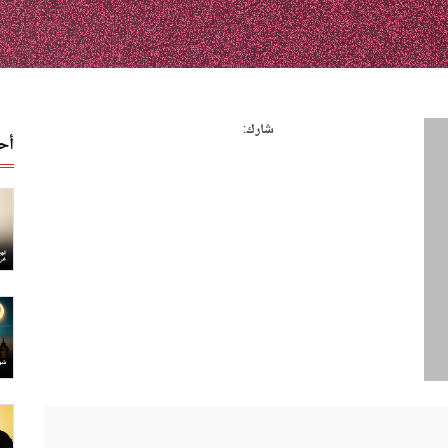
شارك:
أح