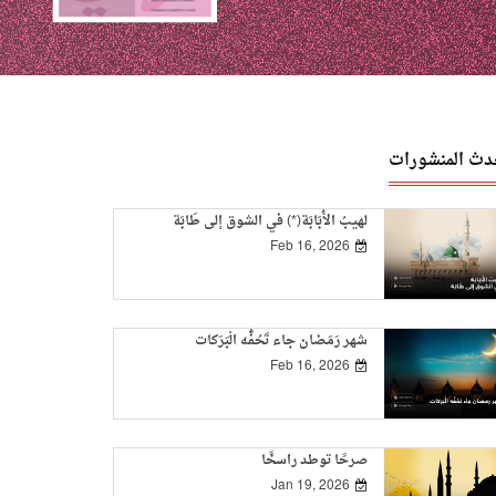
دث المنشورات
لهيبُ الأُبَابَة(*) في الشوق إلى طَابَة
Feb 16, 2026
شهر رَمَضان جاء تَحُفُّه الْبَرَكات
Feb 16, 2026
صرحًا توطد راسخًا
Jan 19, 2026