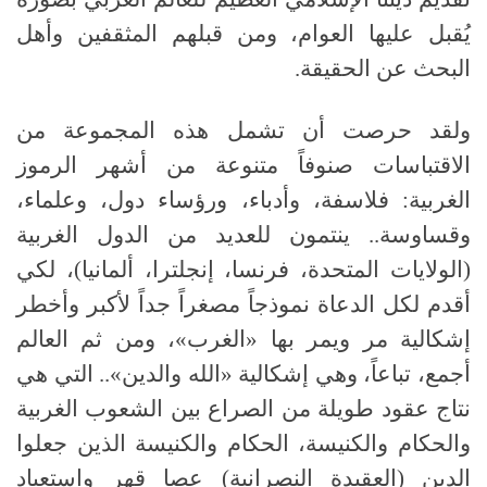
يُقبل عليها العوام، ومن قبلهم المثقفين وأهل
البحث عن الحقيقة.
ولقد حرصت أن تشمل هذه المجموعة من
الاقتباسات صنوفاً متنوعة من أشهر الرموز
الغربية: فلاسفة، وأدباء، ورؤساء دول، وعلماء،
وقساوسة.. ينتمون للعديد من الدول الغربية
(الولايات المتحدة، فرنسا، إنجلترا، ألمانيا)، لكي
أقدم لكل الدعاة نموذجاً مصغراً جداً لأكبر وأخطر
إشكالية مر ويمر بها «الغرب»، ومن ثم العالم
أجمع، تباعاً، وهي إشكالية «الله والدين».. التي هي
نتاج عقود طويلة من الصراع بين الشعوب الغربية
والحكام والكنيسة، الحكام والكنيسة الذين جعلوا
الدين (العقيدة النصرانية) عصا قهر واستعباد