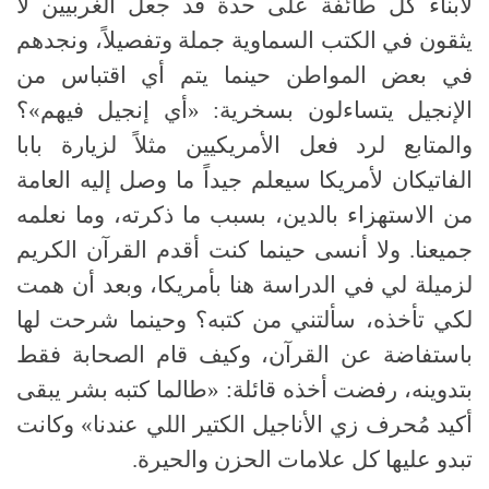
لأبناء كل طائفة على حدة قد جعل الغربيين لا
يثقون في الكتب السماوية جملة وتفصيلاً، ونجدهم
في بعض المواطن حينما يتم أي اقتباس من
الإنجيل يتساءلون بسخرية
: «
أي إنجيل فيهم
»
؟
والمتابع لرد فعل الأمريكيين مثلاً لزيارة بابا
الفاتيكان لأمريكا سيعلم جيداً ما وصل إليه العامة
من الاستهزاء بالدين، بسبب ما ذكرته، وما نعلمه
جميعنا
.
ولا أنسى حينما كنت أقدم القرآن الكريم
لزميلة لي في الدراسة هنا بأمريكا، وبعد أن همت
لكي تأخذه، سألتني من كتبه؟ وحينما شرحت لها
باستفاضة عن القرآن، وكيف قام الصحابة فقط
بتدوينه، رفضت أخذه قائلة
: «
طالما كتبه بشر يبقى
أكيد مُحرف زي الأناجيل الكتير اللي عندنا
»
وكانت
تبدو عليها كل علامات الحزن والحيرة
.