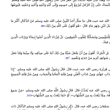
ِّسَاءُ، حَتَّى إِنَّ الرَّجُلَ لَيَرْجِعُ إِلَى حَمِيمِهِ وَإِلَى أُمِّهِ وَابْنَتِهِ وَأُخْتِهِ وَعَمَّتِهِ، فَيُوثِقُهَا
ي الله عنه حيث قال
:
مَا سَأَلَ أَحَدٌ النَّبِيَّ
صلى الله عليه وسلم
عَنْ الدَّجَّالِ أَكْثَرَ مَا
َلَ خُبْزٍ، وَنَهَرَ مَاءٍ
.
قَالَ
: «
هُوَ أَهْوَنُ عَلَى اللَّهِ مِنْ ذَلِكَ
»
.
[8]
ِلْمُؤْمِنِينَ وَمُشَكِّكًا لِقُلُوبِ الْمُوقِنِينَ، بَلْ لِيَزْدَادَ الَّذِينَ آمَنُوا إِيمَانًا وَيَرْتَابَ الَّذِينَ
ِي فِيكَ
.
بَلِ الْمُرَادُ
:
أَهْوَنُ مِنْ أَنْ يَجْعَلَ شَيْئًا مِنْ ذَلِكَ آيَةً عَلَى صِدْقِهِ، وَلَا سِيَّمَا وَقَدْ جَعَلَ
َى شَوَاهِدِ كَذِبِهِ مَنْ حَدَثِهِ وَنَقْصِهِ
..”
.
[9]
ُرَيْرَةَ رضي الله عنه، حيث قَالَ
:
قَالَ رَسُولُ اللهِ
صلى الله عليه وسلم: “
إِذَا
َابِ جَهَنَّمَ، وَمِنْ عَذَابِ الْقَبْرِ، وَمِنْ فِتْنَةِ الْمَحْيَا وَالْمَمَاتِ، وَمِنْ شَرِّ فِتْنَةِ الْمَسِيحِ
 رضي الله عنه يُحَدِّثُ قَالَ
:
قَالَ رَسُولُ اللَّهِ
صلى الله عليه وسلم: «
مَنْ سَمِعَ
َّبِعُهُ، مِمَّا يَبْعَثُ بِهِ مِنَ الشُّبُهَاتِ
»
، أَوْ
«
لِمَا يَبْعَثُ بِهِ مِنَ الشُّبُهَاتِ
»
.
[11]
سَمْعَانَ رضي الله عنه، قَالَ
:
ذَكَرَ رَسُولُ اللهِ
صلى الله عليه وسلم
الدَّجَّالَ ذَاتَ