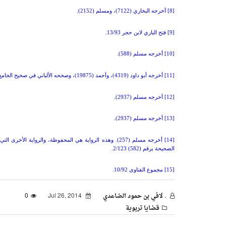
[8] أخرجه البخاري (7122)، ومسلم (2152).
[9] فتح الباري لابن حجر 13/93.
[10] أخرجه مسلم (588).
[11] أخرجه أبو داود (4319)، وأحمد (19875)، وصححه الألباني في صحيح الجامع (6301).
[12] أخرجه مسلم (2937).
[13] أخرجه مسلم (2937).
[14] أخرجه مسلم (257). وهذه الرواية هي المحفوظة، والرواي
الصحيحة برقم (582) 2/123.
[15] مجموع الفتاوى 10/92.
. لافي بن حمود الصّاعدي
Jul 26, 2014
0
قضايا تربوية