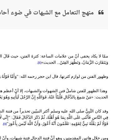
منهج التعامل مع الشبهات في ضوء أحا
ممّا لا يكاد يخفى أنّ من علامات الساعة
:
كثرةَ الفتن، حيث قَالَ النَّب
وَيَتَقَارَبَ الزَّمَانُ، وَتَظْهَرَ الفِتَنُ
...
الحديث
»
.
[1]
وظهور الفتن من لوازم كثرتها، قال ابن حجر رحمه الله
: ”
وَأَمَّا قَوْلُهُ 
وهذا الظهور للفتن شاملٌ فتن الشهوات والشبهات، إلا أنّ أعظم ه
الحديث
: «
مَنْ سَمِعَ بِالدَّجَّالِ فَلْيَنْأَ عَنْهُ، فَوَاللَّهِ إِنَّ الرَّجُلَ لَيَأْتِيهِ وَهُوَ 
وقد كان النَّبِيُّ
صلى الله عليه وسلم
أكثر النبيّين تحذيراً من فتنة ال
فِي النَّاسِ فَأَثْنَى عَلَى اللَّهِ بِمَا هُوَ أَهْلُهُ، ثُمَّ ذَكَرَ الدَّجَّالَ فَقَالَ
: “
إِنِّي لَ
قَوْلًا لَمْ يَقُلْهُ نَبِيٌّ لِقَوْمِهِ
:
تَعْلَمُونَ أَنَّهُ أَعْوَرُ، وَأَنَّ اللَّهَ لَيْسَ بِأَعْوَرَ
”
.
[3]
ومن خلال هاتين المقدمتين، وهو أنَّ فتنة الدجال فتنة شبهات، وأنّ ا