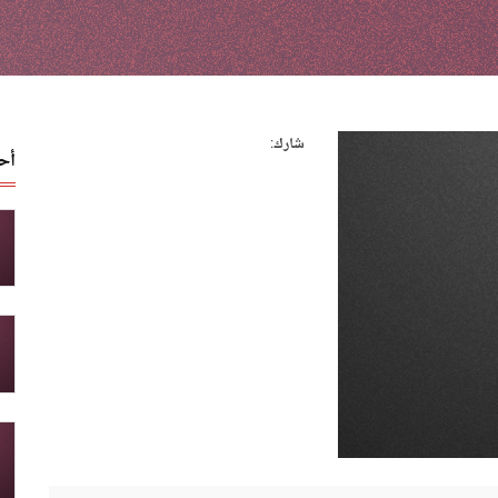
شارك:
أح