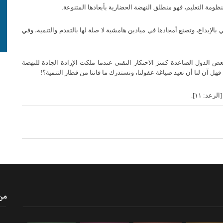
منظومة التعليم، فهو منطلق النهضة الحضارية بأبعادها المتنوعة
.
 بالإبداع، وتصنع أمجادها في ميادين هامشية لا صلة لها بالتقدم والتنمية، وفي
 الدول الصاعدة كسرَ الاحتكار التقني عندما ملكت الإرادة الجادة للنهضة
فهل آن لنا أن نعيد صياغة عقولنا، ونستدرك ما فاتنا من قطار التنمية؟
!
[
الرعد
:
١١
].
من