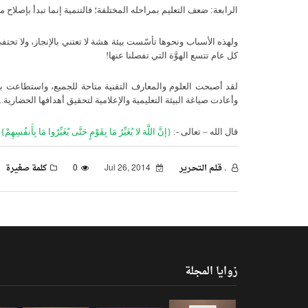
الرابعة
:
ضعف التعليم بمراحله المختلفة؛ فالتنمية إنما تبدأ بإصلاح 
ولهذه الأسباب ونحوها تأسّست بيئة هشة لا تعتني بالإنجاز، ولا تحتفي
كل عام تتسع الهوَّة التي تفصلنا عنها
!
لقد أصبحت العلوم والمعارف التقنية متاحة للجميع، واستطاعت بعض
وأعادت صياغة البيئة التعليمية والإعلامية لتحقيق أهدافها الحضارية
..
قال الله – تعالى -:
{
إنَّ اللَّهَ لا يُغَيِّرُ مَا بِقَوْمٍ حَتَّى يُغَيِّرُوا مَا بِأَنفُسِهِمْ
}
. قـلـم الـتحـرير
Jul 26, 2014
0
كلمة صغيرة
زوايا المجلة