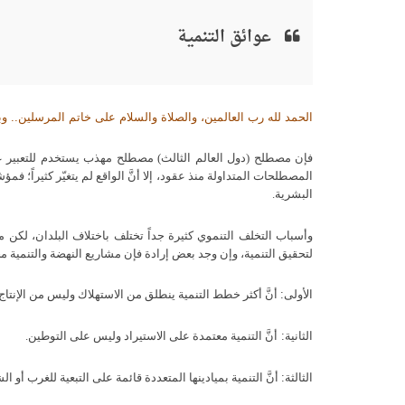
عوائق التنمية
الحمد لله رب العالمين، والصلاة والسلام على خاتم المرسلين.. وب
فإن مصطلح
(
دول العالم الثالث
)
مصطلح مهذب يستخدم للتعبير عن 
المصطلحات المتداولة منذ عقود، إلا أنَّ الواقع لم يتغيّر كثيراً؛ فمؤش
البشرية
.
وأسباب التخلف التنموي كثيرة جداً تختلف باختلاف البلدان، لكن م
لتحقيق التنمية، وإن وجد بعض إرادة فإن مشاريع النهضة والتنمية م
الأولى
:
أنَّ أكثر خطط التنمية ينطلق من الاستهلاك وليس من الإنتاج
الثانية
:
أنَّ التنمية معتمدة على الاستيراد وليس على التوطين
.
الثالثة
:
أنَّ التنمية بميادينها المتعددة قائمة على التبعية للغرب أ