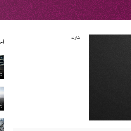
شارك:
أح