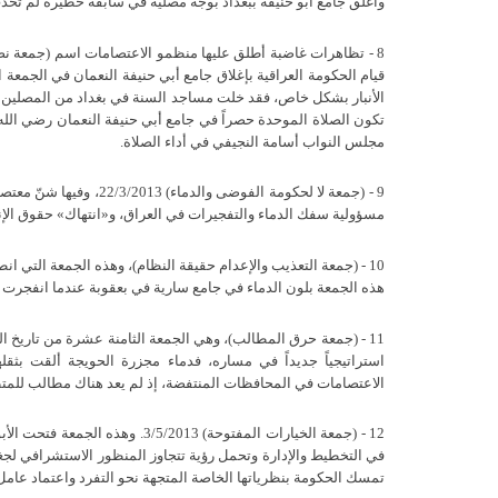
وأغلق جامع أبو حنيفة ببغداد بوجه مصليه في سابقة خطيرة لم تحدث
قيام الحكومة العراقية بإغلاق جامع أبي حنيفة النعمان في الجم
الأنبار بشكل خاص، فقد خلت مساجد السنة في بغداد من المصلين ب
تكون الصلاة الموحدة حصراً في جامع أبي حنيفة النعمان رضي الله ع
مجلس النواب أسامة النجيفي في أداء الصلاة.
9 - (جمعة لا لحكومة الفوض
مسؤولية سفك الدماء والتفجيرات في العراق، و«انتهاك» حقوق الإن
هذه الجمعة بلون الدماء في جامع سارية في بعقوبة عندما انفجرت 
استراتيجياً جديداً في مساره، فدماء مجزرة الحويجة ألقت بث
الاعتصامات في المحافظات المنتفضة، إذ لم يعد هناك مطالب للمتظ
12 - (جمعة الخيارات المفتوحة) 3
في التخطيط والإدارة وتحمل رؤية تتجاوز المنظور الاستشرافي لجغرا
تمسك الحكومة بنظرياتها الخاصة المتجهة نحو التفرد واعتماد عام