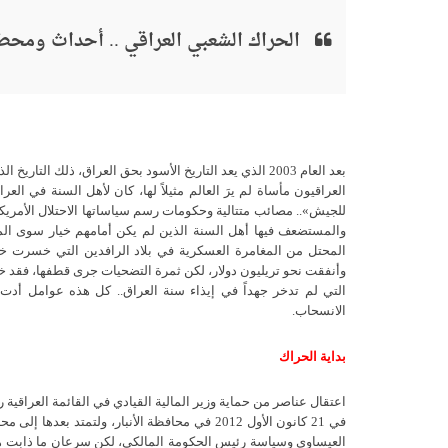
الحراك الشعبي العراقي .. أحداث ومح
بعد العام 2003 الذي يعد التاريخ الأسود بحق العراق، ذلك
العراقيون مأساة لم يرَ العالم مثيلاً لها، كان لأهل السنة في ال
للجيش».. مصائب متتالية وحكومات رسم سياساتها الاحتلال الأمريك
وأنفقت نحو تريليون دولار، لكن ثمرة التضحيات جرى قطفها، فقد خلف
التي لم تدخر جهداً في إيذاء سنة العراق.. كل هذه عوامل أ
الانسحاب.
بداية الحراك
اعتقال عناصر من حماية وزير المالية القيادي في القائمة العراقي
في 21 كانون الأول 2012 في محافظة الأنبار، ولتمت
العيساوي وسياسة رئيس الحكومة المالكي، لكن سرعان ما ذابت هذ