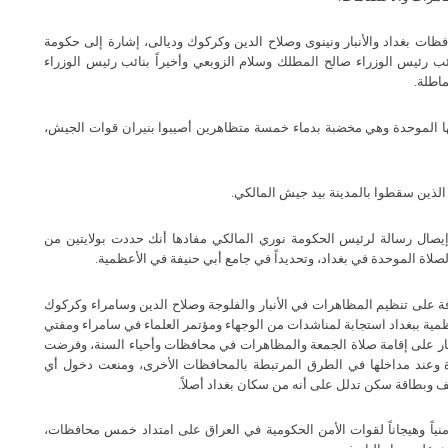
هرات مليونية في محافظات بغداد والأنبار ونينوى وصلاح الدين وكركوك وديالى، إشارة إلى حكومة
ائب رئيس الوزراء صالح المطلك وسلام الزوبعي وأخيراً بنائب رئيس الوزراء
اطلة.
حت مدينة الفلوجة صلاتها الموحدة وهي مخضبة بدماء خمسة متظاهرين أصيبوا بنيران قوات الجيش،
8/2/2، حيث أراد المتظاهرون إيصال رسالة لرئيس الحكومة نوري المالكي مفادها أنك حددت بولايتين من
الصلاة الموحدة في بغداد، وتحديداً في جامع أبي حنيفة في الأعظمية.
ت اللجان الشعبية المشرفة على تنظيم المظاهرات في الأنبار والفلوجة وصلاح الدين وسامراء وكركوك
ظمية ببغداد استجابة لمناشدات من الوجهاء ومؤتمر العلماء في سامراء ومفتي
صار على إقامة صلاة الجمعة والمظاهرات في محافظات وأحياء السنة، وفرضت
 وعند مداخلها في الطرق المرتبطة بالمحافظات الأخرى، ومنعت دخول أي
 وبطاقة سكن تدلل على أنه من سكان بغداد أصلاً.
وهي الأكثر قمعاً وانتشاراً أمنياً وهيجاناً لقوات الأمن الحكومية في العراق على امتداد خمس محافظات،