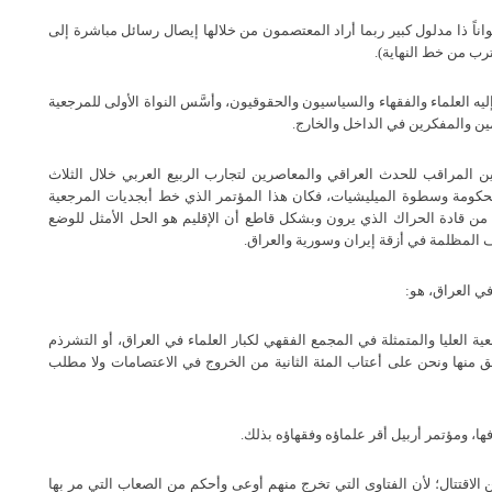
16/5/201، وحملت في مطلعها عنواناً ذا مدلول كبير ربما أراد المعتصمون من خلالها إيصال رسائل مباشرة إلى
رب من خط النهاية).
إليه العلماء والفقهاء والسياسيون والحقوقيون، وأسَّس النواة الأولى للمرجعية
مين والمفكرين في الداخل والخارج.
ن المراقب للحدث العراقي والمعاصرين لتجارب الربيع العربي خلال الثلاث
 الحكومة وسطوة الميليشيات، فكان هذا المؤتمر الذي خط أبجديات المرجعية
ة من قادة الحراك الذي يرون وبشكل قاطع أن الإقليم هو الحل الأمثل للوضع
ف المظلمة في أزقة إيران وسورية والعراق.
ي العراق، هو:
ة العليا والمتمثلة في المجمع الفقهي لكبار العلماء في العراق، أو التشرذم
 منها ونحن على أعتاب المئة الثانية من الخروج في الاعتصامات ولا مطلب
 الاقتتال؛ لأن الفتاوى التي تخرج منهم أوعى وأحكم من الصعاب التي مر بها