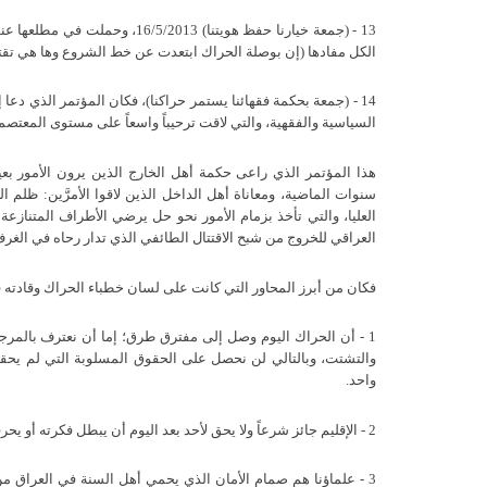
13 - (جمعة خيارنا حفظ هويتنا) 3
الكل مفادها (إن بوصلة الحراك ابتعدت عن خط الشروع وها هي تقت
14 - (جمعة بحكمة فقهائنا يستمر حراكنا)، فكان المؤتمر الذي دعا 
السياسية والفقهية، والتي لاقت ترحيباً واسعاً على مستوى المعتص
هذا المؤتمر الذي راعى حكمة أهل الخارج الذين يرون الأمور بعي
سنوات الماضية، ومعاناة أهل الداخل الذين لاقوا الأمرَّين: ظلم
العليا، والتي تأخذ بزمام الأمور نحو حل يرضي الأطراف المتنازع
العراقي للخروج من شبح الاقتتال الطائفي الذي تدار رحاه في الغر
فكان من أبرز المحاور التي كانت على لسان خطباء الحراك وقادته ف
1 - أن الحراك اليوم وصل إلى مفترق طرق؛ إما أن نعترف بالمرجعي
والتشتت، وبالتالي لن نحصل على الحقوق المسلوبة التي لم يحقق
واحد.
2 - الإقليم جائز شرعاً ولا يحق لأحد بعد اليوم أن يبطل فكرته أو يحرفها، ومؤتمر أربيل أقر علماؤه وفقهاؤه بذلك.
3 - علماؤنا هم صمام الأمان الذي يحمي أهل السنة في العراق من