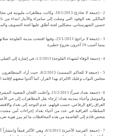
2 - (جمعة لا تخادع) 18/1/2013، وكانت مظا
المالكي بعد الوفود التي وصلت إلى سامراء والأنبار ابتداء من ن
حسين الشهرستاني، مشكلين لجنة أطلق عليها لجنة التسويف والمم
3 - (جمعة لا تراجع) 25/1/2013، وفيها افتت
بينما أصيب 19 آخرون بجروح خطيرة.
4 - (جمعة الوفاء لشهداء الفلوجة) 1/2/2013، في إشارة إلى القتلى الذين سقطوا بالمدينة بيد جيش المالكي.
5 - (جمعة لا للحاكم المستبد) 013
مجلس النواب وعليك الالتزام بهذا القرار، كما أكدوا سعيهم لإقامة 
6 - (جمعة بغداد صبراً) 15/2/2013، وأعلن
والموصل وأحياء بمدينة بغداد؛ إرجاء نقل المظاهرات إلى حي الأع
العراق رافع الرفاعي، حسب قولهم، عدم التوجه إلى بغداد والاقت
السلطات العراقية في عدد من أحياء بغداد إجراءات أمن مشددة
شخص قادم إلى العاصمة من هذه المحافظات ما لم يبرز هوية تعريف
7 - (جمعة الفرصة الأخيرة) 8/3/2013، 