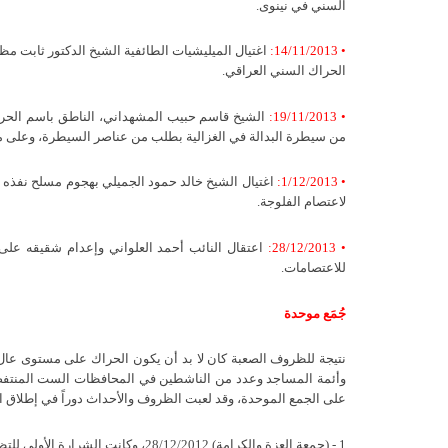
السني في نينوى.
• 14/11/2013:
اغتيال الميليشيات الطائفية الشيخ الدكتور ثابت م
الحراك السني العراقي.
• 19/11/2013:
الشيخ قاسم حبيب المشهداني، الناطق باسم الحراك 
من سيطرة البدالة في الغزالية بطلب من عناصر السيطرة، وعلى مقر
• 1/12/2013:
اغتيال الشيخ خالد حمود الجميلي بهجوم مسلح نفذه
لاعتصام الفلوجة.
• 28/12/2013:
اعتقال النائب أحمد العلواني وإعدام شقيقه على 
للاعتصامات.
جُمَع موحدة
نتيجة للظروف الصعبة كان لا بد أن يكون الحراك على مستوى عال 
وأئمة المساجد وعدد من الناشطين في المحافظات الست المنتفضة
على الجمع الموحدة، وقد لعبت الظروف والأحداث دوراً في إطلاق ال
1 - (جمعة العزة والكرامة) 28/12/2012، وكانت الشرارة الأولى للتظاهرات والاعتصامات.