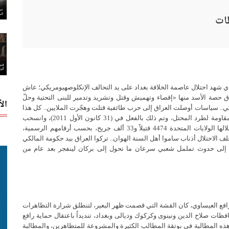
طات
 التاريخ الذي شهد احتلال عاصمة الخلافة بغداد على يد التحالف الإنكلوصهيومريكي؛ عاش
عراق حصة الأسد منها «إقصاء وتهميش وقتل وتشريد وتدمير للبنى التحتية وحلّ
ال
ي.. سياسات أوصلت العراق إلى حرب طائفية قتلت وهجّرت الملايين.. كل هذا
والمستضعف فيها أهل السنة الذين لم يكن أمامهم خيار سوى المقاومة لطرد المحتل، وتم ذلك بالفعل في (31 كانون الأول 2011)، وانسحب
المحتل من المغامرة العسكرية في بلاد الرافدين التي خسرت خلالها الولايات المتحدة 4474 قتيلاً و33 ألف جريح، بحسب أرقامهم الرسمية،
 الاحتلال أذناب ساموا أهل السنة الهوان.. تركوا العراق بيد حكومة المالكي
دت إلى حدوث تململ شعبي سرعان ما تحول إلى بركان لينفجر بعد عام من
ة رافع العيساوي، كان القشة التي قصمت ظهر البعير، لتنطلق شرارة التظاهرات
د بعدها إلى محافظات صلاح الدين ونينوى وكركوك وديالى وبغداد، تنديداً باعتقال حماية رافع
ه المطالبة في بوتقة المطالب الكثيرة والمشروعة للمتظاهرين، والمطالبة