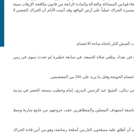
 قوانين المساءلة والعدالة والمادة الرابعة من قانون مكافحة الإرهاب سيئة
سيرة الحراك عملياً على أرض الواقع، وقد أثبتت الأيام أن الحراك الشعبي لا
الجيش النار باتجاه ساحة الاعتصام.
فة في بغداد، وتلغي صلاة الجمعة، في سابقة خطيرة لم تحدث سوى في زمن
جة وقتل ما يزيد على 200 من المعتصمين.
 في ديالى، الشيخ عبد الرحمن البدري، إمام وخطيب مسجد الخضر في مدينة
 86 شخصاً بتفجير عبوة ناسفة استهدف المصلين والمتظاهرين عقب خروجهم من جامع سارية وسط
عد أن أطلق عليه مسلحون النار من أسلحة رشاشة، وهو من أبرز قادة الحراك