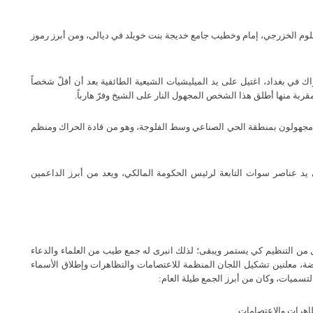
ظلوم الخزرجي، إمام وخطيب جامع خديجة بنت خويلد في ديالى، ومن أبرز رموز
في بغداد، اغتيل على يد الميليشيات الشيعية الطائفية بعد أن أقلّ شخصاً
بة منها أطلق هذا الشخص المجهول النار على الشيخ وفرّ هارباً.
 مجهولون بمنطقة الحي الصناعي وسط الفلوجة، وهو من قادة الحراك ومنظم
يد عناصر سوات التابعة لرئيس الحكومة المالكي، ويعد من أبرز الداعمين
من التنظيم كي يستمر ويبقى؛ لذلك انبرى له جمع طيب من العلماء والدعاء
، معلنين تشكيل اللجان المنظمة للاعتصامات والتظاهرات وإطلاق الأسماء
تسميات، وكان من أبرز الجمع طيلة العام: