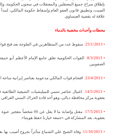
بإطلاق سراح جميع المعتقلين والمعتقلات في سجون الحكومة، وإلغاء
الصيت، وتطبيق قانون العفو العام وإسقاط حكومة المالكي، لتبدأ م
علاقة له بقضية العيساوي.
محطات وأحداث مخضبة بالدماء
• 25/1/2013:
سقوط عدد من المتظاهرين في الفلوجة بعد فتح قوات 
• 8/3/2013:
القوات الحكومية تغلق جامع الإمام الأعظم أبو حني
الصفويين.
• 23/4/2013:
اقتحام قوات المالكي مدعومة بعناصر إيرانية ساحة اعتصام الحوي
• 14/5/2013:
اغتيال عناصر تنتمي للميليشيات الشيعية الطائفية
بعقوبة مركز محافظة ديالى، وهو أحد قادة الحراك السني العراقي.
• 17/5/2013:
مقتل وإصابة ما لا يقل عن
بعقوبة، بعد المشاركة في «جمعة خيارنا حفظ هويتنا».
• 11/10/2013:
وفاة الشيخ علي الشماع متأثراً بجروح أصيب بها ب