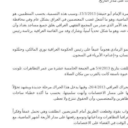
 على مدار التاريخ.
8 - تظاهرات غاضبة أطلق عليها منظمو الاعتصامات اسم (جمعة نصرة الإمام أبو حنيفة) 15/3/2013، وسبب هذه التسمية، بحسب المنظمين، هو
عة الماضية، وهو ما أشعل غضب المعتصمين في العراق بشكل عام وفي محافظة
عد الأمر الذي صدر من المجمع الفقهي العراقي بغلق جميع مساجد بغداد وأن
نه، وهو ما شكل تحدياً أمنياً، وشارك وفد من القائمة العراقية برئاسة رئيس
ى والدماء) 22/3/2013، وفيها شنّ معتصمو الرمادي هجوماً عنيفاً على رئيس الحكومة العراقية نوري المالكي، وحمَّلوه
سان، و«إعدام» الأبرياء في السجون.
10 - (جمعة التعذيب والإعدام حقيقة النظام)، وهذه الجمعة التي انطلقت بتاريخ 5/4/2013 هي الجمعة الخامسة عشرة من عمر التظاهرات. تلونت
عبوة ناسفة كانت بالقرب من مكان الصلاة.
11 - (جمعة حرق المطالب)، وهي الجمعة الثامنة عشرة من تاريخ الحراك العراقي 26/4/2013، وفيها يدخل هذا الحراك مرحلة جديدة ويشهد تحوّلاً
قلها على مسار الاعتصامات وأنهت سلميتها، بحسب ما أكده خطباء ساحات
اهرين والمعتصمين، وأن الحقوق تنتزع ولا تعطى.
3/5/201. وهذه الجمعة فتحت الأبواب بقوة، وقطعت الطريق أمام المتربصين. انطلقت وهي تحمل عمقاً وفكراً
فيا التظاهرات وتداعياتها وتوسع رقعتها على مدار الأربعة أشهر الماضية، مع
ل الوقت في القضاء على الاعتصامات.