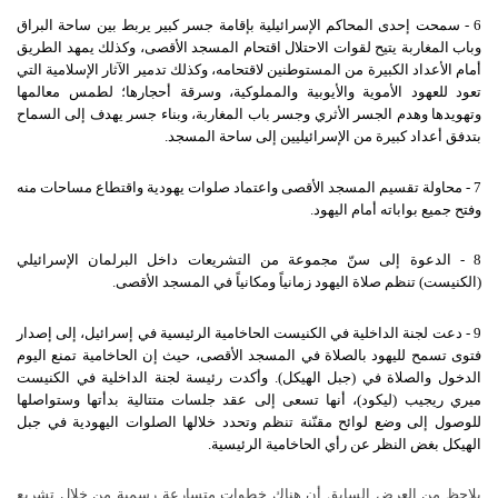
6 - سمحت إحدى المحاكم الإسرائيلية بإقامة جسر كبير يربط بين ساحة البراق
وباب المغاربة يتيح لقوات الاحتلال اقتحام المسجد الأقصى، وكذلك يمهد الطريق
أمام الأعداد الكبيرة من المستوطنين لاقتحامه، وكذلك تدمير الآثار الإسلامية التي
تعود للعهود الأموية والأيوبية والمملوكية، وسرقة أحجارها؛ لطمس معالمها
وتهويدها وهدم الجسر الأثري وجسر باب المغاربة، وبناء جسر يهدف إلى السماح
بتدفق أعداد كبيرة من الإسرائيليين إلى ساحة المسجد.
7 - محاولة تقسيم المسجد الأقصى واعتماد صلوات يهودية واقتطاع مساحات منه
وفتح جميع بواباته أمام اليهود.
8 - الدعوة إلى سنّ مجموعة من التشريعات داخل البرلمان الإسرائيلي
(الكنيست) تنظم صلاة اليهود زمانياً ومكانياً في المسجد الأقصى.
9 - دعت لجنة الداخلية في الكنيست الحاخامية الرئيسية في إسرائيل، إلى إصدار
فتوى تسمح لليهود بالصلاة في المسجد الأقصى، حيث إن الحاخامية تمنع اليوم
الدخول والصلاة في (جبل الهيكل). وأكدت رئيسة لجنة الداخلية في الكنيست
ميري ريجيب (ليكود)، أنها تسعى إلى عقد جلسات متتالية بدأتها وستواصلها
للوصول إلى وضع لوائح مقنّنة تنظم وتحدد خلالها الصلوات اليهودية في جبل
الهيكل بغض النظر عن رأي الحاخامية الرئيسية.
يلاحظ من العرض السابق أن هناك خطوات متسارعة رسمية من خلال تشريع