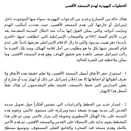
الخطوات اليهودية لهدم المسجد الأقصى
هناك حالة من التسارع وعديد من الدعوات اليهودية، سواء منها الموجودة داخل
إسرائيل أو خارجها، إلى هدم المسجد الأقصى، حيث تعددت أساليب الهدم
وتباينت أدواته، والتي يمكن القول إنها بدأت منذ احتلال المدينة المقدسة بعد
حرب الأيام الستة 1967م، والصيحات الإسرائيلية التي انطلقت حينها «الحرم
بأيدينا» (هر هبيت بيدينو)، والتي ما زال الإعلام الإسرائيلي يعرضها نادماً على عدم
قيام الجيش حينها بكل ما هو مطلوب من أجل إقامة الهيكل، ومنذ تلك الفترة ما
زالت إسرائيل تسعى جاهدة نحو تحقيق الهدف، وهو هدم المسجد الأقصى. وما
يمكن ملاحظته في الفترة الحالية:
1 - استمرار حفر الأنفاق أسفل المسجد الأقصى، ولا تعلم حقيقة هذه الأنفاق ولا
تعرف أطوالها أو اتجاهاتها إلا بعد إعلان إسرائيل عن ذلك أو انهيار بيت أو شارع أو
بعض المدارس التي تحيط بالمسجد، فحينئذ يعلم المقدسيون أن هناك نفقاً
أسفل هذا الانهيار.
2 - إصدار عديد من الخطط والدراسات التي تتضمن أفكاراً حول تحويل مدينة
القدس إلى مدينة يهودية بصبغة دينية ومركزية على مستوى عالمي. وتقوم هذه
المدينة على بناء الهيكل الأسطوري وتحويله إلى مزار عالمي. ومن ثم فإن هذا
المخطط يقوم بداية على الاستيلاء على القدس والمسجد الأقصى، ثم هدم الأخير
بكامله وهدم مسجد قبة الصخرة والجامع القبلي المسقوف، وتوسيع مسطح