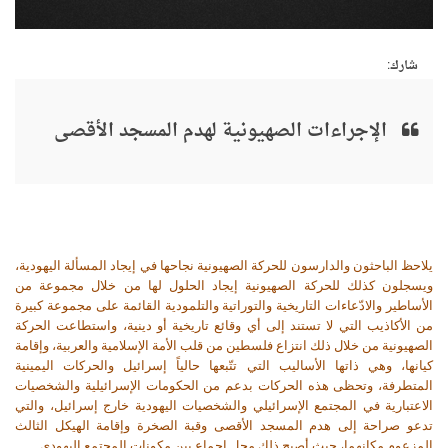
شارك:
الإجراءات الصهيونية لهدم المسجد الأقصى
يلاحظ الباحثون والدارسون للحركة الصهيونية نجاحها في إيجاد المسألة اليهودية،
ويسجلون كذلك للحركة الصهيونية إيجاد الحلول لها من خلال مجموعة من
الأساطير والادّعاءات التاريخية والتوراتية والتلمودية القائمة على مجموعة كبيرة
من الأكاذيب التي لا تستند إلى أي وقائع تاريخية أو دينية، واستطاعت الحركة
الصهيونية من خلال ذلك انتزاع فلسطين من قلب الأمة الإسلامية والعربية، وإقامة
كيانها، وهي ذاتها الأساليب التي تتّبعها حالياً إسرائيل والحركات اليمينية
المتطرفة، وتحظى هذه الحركات بدعم من الحكومات الإسرائيلية والشخصيات
الاعتبارية في المجتمع الإسرائيلي والشخصيات اليهودية خارج إسرائيل، والتي
تدعو صراحة إلى هدم المسجد الأقصى وقبة الصخرة وإقامة الهيكل الثالث
المزعوم مكانهما، حيث أصبح ذلك محل إجماع بين مكونات المجتمع اليهودي.