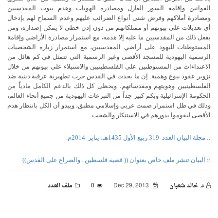
القوانين وإقامة السور العازل ومصادرة الهويات وهدم بيوت المقدسيين
ومصادرة أملاكهم وفرض شتى أنواع الضرائب عليهم وعدم السماح لهم بإدخال
أي تعديلات على بيوتهم أو ممتلكاتهم من دون إذن خطي لا يمكن إصداره، ومن
يفعل ذلك من المقدسيين ما عليه إلا هدمه، مع استمرار مصادرة الأراضي وإقامة
المستوطنات لليهود على أراضي المقدسيين، مع استمرار زيارة الشخصيات
الرسمية اليهودية للمسجد الأقصى وغير الرسمية التي تتمثل في كم هائل من
الاعتداءات من المستوطنين على الفلسطينيين والاستيلاء على بيوتهم من خلال
تزوير عقود بيوع وهمية. إن ما يحدث في القدس حرب تطهيرية عرقية دينية ضد
الفلسطينيين وهويتهم ومقدساتهم، ويحظى كل ذلك بالدعم الكامل مادياً من
الحكومة الإسرائيلية وبكم كبير جداً من التبرعات اليهودية من جميع أنحاء العالم،
وذلك في ظل استمرار صمت عربي وإسلامي مطبق، ويبدو أن الكل بانتظار هدم
الأقصى ليقوموا بدورهم في الاستنكار والشجب.
:: مجلة البيان العدد
319 ربيع الأول 1435هـ، يناير
2014م.
:: البيان تنشر ملف خاص بعنوان (( قضية فلسطين.. والصراع على القدس))
د. خالد شعبان
Dec 29, 2013
0
ملف العدد