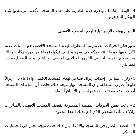
4 - الهيكل الكامل، وتقوم هذه النظرية على هدم المسجد الأقصى برمته وإنشاء
الهيكل المزعوم.
السيناريوهات الإسرائيلية لهدم المسجد الأقصى
يدور فكر الحركات الصهيونية المتطرفة لهدم المسجد الأقصى حول آليات عدة،
لكن أهمها هو ما تبنّته حركة حي وموجود (حي فيكيام) وما تبعها من حركات، وذلك
منذ مطلع الثمانينيات في القرن الميلادي الماضي، وتتلخص هذه السيناريوهات
فيما يلي:
1 - زلزال صناعي: إحداث زلزال صناعي لهدم المسجد الأقصى والادّعاء بأن زلزالاً
طبيعياً ضرب المنطقة وأن المسجد انهار نتيجة ذلك، خاصة أن أساسات المسجد
أصبحت ضعيفة نتيجة لاستمرار حفر الأنفاق أسفله.
2 - دعت بعض الحركات اليمينية المتطرفة لقصف المسجد الأقصى بالطائرات
والادّعاء بأن الشخص الذي قام بذلك الفعل معتوه.
3 - القصف الصاروخي للمسجد والادّعاء بأن ذلك حدث نتيجة لخلل في الحسابات
العسكرية.