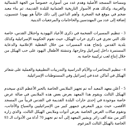
ومساحة المسجد الأصلية وهدم عدد من أسواره، خصوصاً من الجهة الشمالية
والغربية، وكذلك هدم الأسوار التاريخية العثمانية للبلدة القديمة، ثم بناء معبد
ضخم في موقع قبة الصخرة. وأهم الداعين إلى ذلك حالياً هو يهودا عتسيون،
إضافة إلى عدد من المهندسين والحاخامات والمرجعيات الدينية.
3 - تنظيم المسيرات الضخمة في ذكرى الأعياد اليهودية واحتلال القدس، خاصة
تلك التي تجري في ذكرى خراب الهيكل، حيث تقوم الحكومة الإسرائيلية وكذلك
بلدية القدس بإنجاح هذه المسيرات من خلال التغطية الإعلامية والدعاية
المستمرة داخل إسرائيل وخارجها، وتنشئة الأطفال اليهود على حب الهيكل من
خلال إنتاج لعب تركيبية خاصة به.
4 - تنظيم المحاضرات والأيام الدراسية والتدريبات التطبيقية والعملية على شعائر
الهيكل في أماكن عدة في إسرائيل وفي المستوطنات الإسرائيلية.
5 - أعلن معهد المعبد أنه تم تجهيز الملابس الخاصة بالحبر الأعظم الذي سيخدم
الهيكل الثالث. ويقوم هذا المعهد بعرض بعض هذه الملابس في صالة عرض
خاصة موجودة في إحدى حارات البلدة القديمة في القدس قريباً من المسجد
الأقصى، حيث يزور المعرض جمهور كبير من الإسرائيليين والسياح والأجانب،
وتقوم صالات العرض الخاصة بعرض أدوات وملابس الهيكل الثالث، والذي زاره
أكثر من مئة ألف زائر. ويشير المعهد إلى أنه تم تجهيز 70 أداة من الأدوات الـ 93
الخاصة بالهيكل الثالث المزعوم.