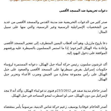
دعوات تحريضية ضد المسجد الأقصى
صدر كثير من الدعوات التحريضية ضد مدينة القدس والمسجد الأقصى من عديد
من الشخصيات الإسرائيلية الرسمية وغير الرسمية، والتي منها على سبيل
المثال:
دعا باروخ مارزيل، وهو أحد أقطاب اليمين المتطرف، إلى تفجير المسجد الأقصى
وإعادة بناء الهيكل المزعوم؛ إذا ما استمر المسلمون بالسيطرة عليه ورفضهم
الموافقة على دخول اليهود إليه.
أكد غرشون سلمون، رئيس حركة أمناء جبل الهيكل، دعواته المستمرة لرؤساء
حكومات إسرائيل بفرض سيطرتها على المسجد الأقصى والصعود على جبل
الهيكل على رأس مجموعة مختارة من الجيش وضرب الأعداء وتحرير جبل
الهيكل.
أصدر حاخام مدينة صفد في 23/5/2012م فتوى تدعو لبناء الهيكل، وأكد أنه لا مجد
لإسرائيل من دون الهيكل، حتى لو اضطرت لمحو المساجد في جبل الهيكل.
أصدر الحاخام عوفاديا يوسيف، زعيم حركة شاس الدينية، مرسوماً يأمر بمقتضاه