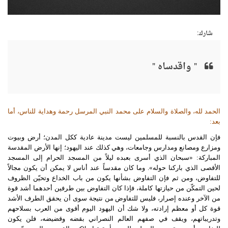
شارك:
" واقدساه "
الحمد
لله،
والصلاة
والسلام
على
محمد
النبي
المرسل
رحمة
وهداية
للناس
،
أما
بعد
:
فإن القدس بالنسبة للمسلمين ليست مدينة عادية ككل المدن؛ أرض وبيوت
ومزارع ومصانع ومدارس وجامعات، وهي كذلك عند اليهود؛ إنها الأرض المقدسة
المباركة: «سبحان الذي أسرى بعبده ليلاً من المسجد الحرام إلى المسجد
الأقصى الذي باركنا حوله». وما كان مقدساً عند أناس لا يمكن أن يكون مجالاً
للتفاوض، ومن ثم فإن التفاوض بشأنها يكون من باب الخداع وتحيّن الظروف
لحين التمكّن من حيازتها كاملة، فإذا كان التفاوض بين طرفين أحدهما أشد قوة
من الآخر وعنده إصرار، فليس للتفاوض من نتيجة سوى أن يحقق الطرف الأشد
قوة كل أو معظم إرادته، ولا شك أن اليهود اليوم أقوى من العرب بسلاحهم
وتدريباتهم، ويقف في صفهم العالم النصراني بقضه وقضيضه، فلن يكون