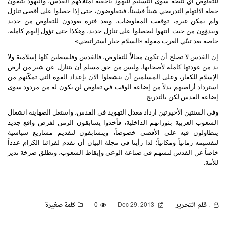
للتفاوض أي نتيجة سوى التسليم لليهود بأحقية امتلاكهم القدس، واليهود يتّبعون
خطة الالتهام التدريجي شيئاً فشيئاً، فيتفاوضون، حتى إذا حصلوا على أقصى تنازل
ولم يمكن غيره، توقفت المفاوضات، وبعد فترة يعودون للتفاوض من جديد
ويبدؤون من حيث انتهوا ليحصلوا على تنازل جديد، وهكذا حتى تؤول إليهم كاملة،
خاصة بعد تبنّي العرب مقولة «السلام خيار استراتيجي».
إن القدس لا تصلح أن تكون مجالاً للتفاوض، فالقدس وفلسطين كلها إسلامية ولا
بد من عودتها كاملة لأصحابها، وليس من حق مسلم أن يتنازل عن شبر من أرض
الإسلام للكفار، وعلى المسلمين أن ينشغلوا الآن بإعداد القوة التي تمكّنهم من
استرداد أراضيهم بدلاً من إضاعة الوقت في تفاوض لن يكون له من مردود سوى
إضاعة القدس لكن بالتدريج.
وفي السنتين الأخيرتين ازداد معدل التهويد في القدس، واستغل الصهاينة انشغال
الشعوب العربية بثوراتهم الداخلية، فأخذوا يسابقون الزمن لفرض واقع جديد
يتطاولون فيه على الأقصى خصوصاً، ويتسابقون لتقديم مشاريع سياسية
لتقسيمه زمانياً ومكانياً؛ لذا رأينا في مجلة البيان أن نقدم لقرائنا الكرام عدداً
خاصاً عن القدس لنسهم في صناعة الوعي وإيقاظ الشعوب، ونطلق صرخة نذير
للأمة.
. قـلـم الـتحـرير
Dec 29, 2013
0
كلمة صغيرة