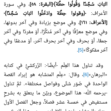
البَابَ سُجَّدًا وَقُولُوا حطَّة﴾[البقرة: ٥٨]
، وفي سورة
الأعراف:
﴿وقولوا حِطَّة وادْخُلُوا البَابَ سُجَّدًا﴾
[الأعراف: ١٦١]
، وفي موضع بزيادة وفي آخر بدونها،
وفي موضع معرَّفًا وفي آخر مُنكَّرًا، أوْ مفردًا وفي آخَر
جمعًا، أوْ بحرف وفي آخر بحرف آخَر، أوْ مدغمًا وفي
آخَر مفكوكًا
[5]
.
»
وقد تناول هذا العِلْم -أيضًا-: الزّركشيُّ في كتابه
البرهان
[6]
، وقال:
عِلْم المتشابه هو إيراد القصة
«
»
«
الواحدة في صُوَر شتَّى وفواصل مختلفة
. ثمَّ تناول
»
-يرحمه الله- هذا الموضوع، وبيَّنَ ما يتعلق به بشرحٍ
مستفيض في خمسة عشر فصلاً، وجعل الفصل الأول