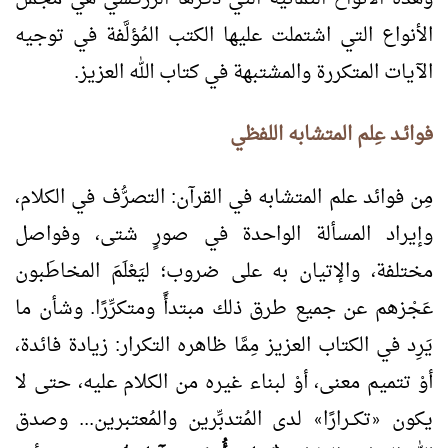
الأنواع التي اشتملت عليها الكتب المُؤلَّفة في توجيه
الآيات المتكررة والمشتبهة في كتاب الله العزيز.
فوائـد عِلم المتشابه اللفظي
مِن فوائد علم المتشابه في القرآن: التصرُّف في الكلام،
وإيراد المسألة الواحدة في صورٍ شتى، وفواصل
مختلفة، والإتيان به على ضروب؛ ليَعْلَمَ المخاطَبون
عَجْزهم عن جميع طرق ذلك مبتدأً ومتكرِّرًا. وشأن ما
يَرِد في الكتاب العزيز مِمَّا ظاهره التكرار: زيادة فائدة،
أوْ تتميم معنى، أوْ لبناء غيره من الكلام عليه، حتى لا
يكون
تكــرارًا
لدى المُتدبِّرين والمُعتبرين... وصدق
»
«