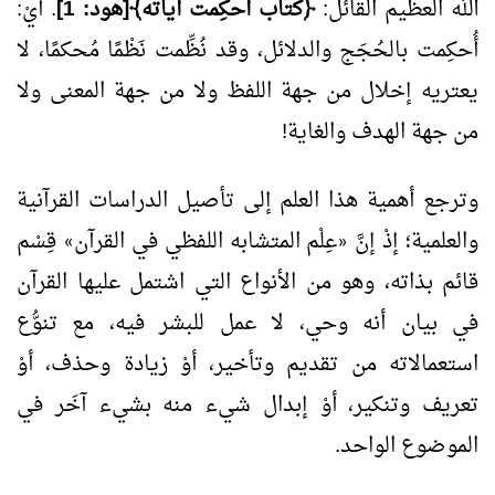
الله العظيم القائل:
﴿كتاب أُحكِمت آياته﴾[هود: 1]
. أيْ:
أُحكِمت بالحُجَج والدلائل، وقد نُظِّمت نَظْمًا مُحكمًا، لا
يعتريه إخلال من جهة اللفظ ولا من جهة المعنى ولا
من جهة الهدف والغاية!
وترجع أهمية هذا العلم إلى تأصيل الدراسات القرآنية
والعلمية؛ إذْ إنَّ
عِلْم المتشابه اللفظي في القرآن
قِسْم
»
«
قائم بذاته، وهو من الأنواع التي اشتمل عليها القرآن
في بيان أنه وحي، لا عمل للبشر فيه، مع تنوُّع
استعمالاته من تقديم وتأخير، أوْ زيادة وحذف، أوْ
تعريف وتنكير، أوْ إبدال شيء منه بشيء آخَر في
الموضوع الواحد.