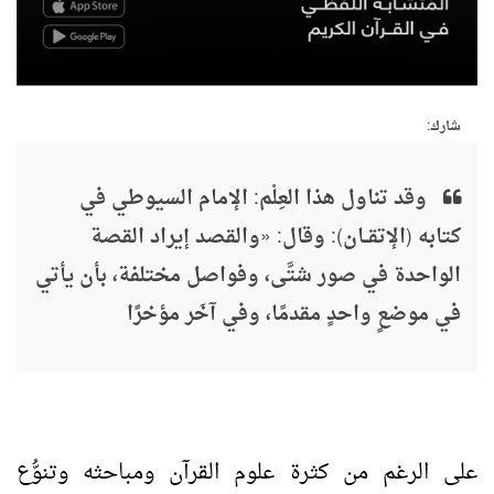
شارك:
وقد تناول هذا العِلْم: الإمام السيوطي في
كتابه (الإتقــان): وقال: «والقصد إيراد القصة
الواحدة في صور شتَّى، وفواصل مختلفة، بأن يأتي
في موضعٍ واحدٍ مقدمًا، وفي آخَر مؤخرًا
على الرغم من كثرة علوم القرآن ومباحثه وتنوُّع