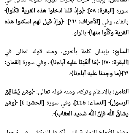
سورة
[البقرة: ٥٨]
:
﴿وإذْ قلنا ادخلوا هذه القريةَ فكُلوا﴾
بالفاء، وفي
[الأعراف: ١٦١]
:
﴿وإذْ قيل لهم اسكنوا هذه
القرية وكُلُوا منها﴾
بالواو.
السابع:
بإبدال كلمة بأخرى، ومنه قوله تعالى في
[البقرة: ١٧٠] ﴿مَا ألفَيْنَا عليه آباءنا﴾
، وفي سورة
[لقمان:
٢١]﴿ما وجدنا عليه آباءنا﴾
.
الثامن:
بالإدغام وتركه، ومنه قوله تعالى:
﴿ومَن يُشاقِق
الرسول﴾ [النساء: 115]
، وفي سورة
[الحشر: ٤] ﴿ومَن
يشاقّ الله فإنَّ الله شديد العقاب﴾
.
وهذه الأنواع الثمانية التي ذَكرها الزركشي هي مُجمل