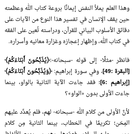
وهذا العلم يملأ النفسَ إيمانًا بروعة كتاب الله وعظمته
حين يقف الإنسان في تفسير هذا النوع من الآيات على
دقائق الأسلوب البياني للقرآن، ودراسته تُعين على الفقه
في كتاب الله، وإظهار إعجازه وغزارة معانيه وأسراره.
فانظر -مثلًا- إلى قوله -سبحانه-:
﴿يُذَبِّحُونَ أَبْنَاءَكُمْ﴾
[البقرة :49]
، وفي سورة إبراهيم:
﴿وَيُذَبِّحُونَ أَبْنَاءَكُمْ﴾
[إبراهيم :6]
؛ فقد جاءت الآية الثانية بالواو، بينما
جاءت الأولى بدون
الواو
؟
»
«
لأنَّ الأولى من كلام الله -سبحانه- لهم، فلم يُعدِّد عليهم
المِحَن؛ تكريمًا في الخطاب، بينما الثانية مِن كلام