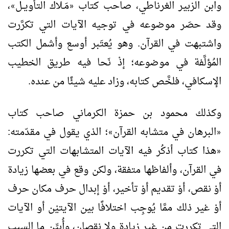
وابن الزبير الغرناطي، صاحب كتاب
مَـلاك التأويــل
،
»
«
وقد حصَر موضوعه في توجيه الآيات التي تكرَّرت
واشتبهت في القرآن. وهو يُعتَبر أوسع وأشمل الكتب
المُؤلَّفة في موضوعه؛ إذْ نَحا فيه طريق الخطيب
الإسكافي، فلخَّص كتابه، وزاد عليه شيئًا من عنده.
وكذلك محمود بن حمزة الكرماني صاحب كتاب
البرهان في متشابه القرآن
؛ الذي يقول في مقدّمته:
»
«
هذا كتاب أذكُر فيه الآيات المتشابهات التي تكررت
«
في القرآن، وألفاظها متفقة، ولكن وقع في بعضها زيادة
أوْ نقص، أوْ تقديم أوْ تأخير، أوْ إبدال حرف مكان حرف
أوْ غير ذلك ممَّا يُوجِب اختلافًا بين الآيتيْن أو الآيات
التي تكررت من غير زيادة ولا نقصان، وأُبيِّن ما السبب