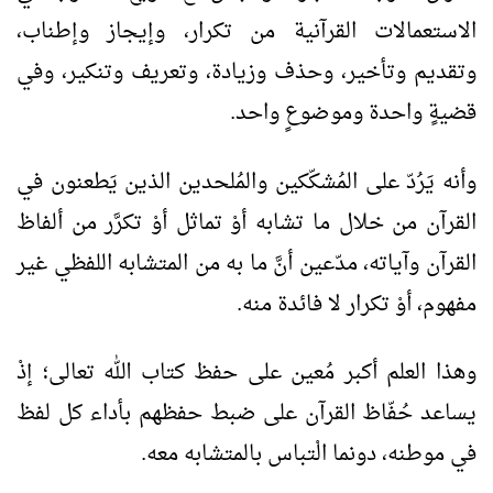
الاستعمالات القرآنية من تكرار، وإيجاز وإطناب،
وتقديم وتأخير، وحذف وزيادة، وتعريف وتنكير، وفي
قضيةٍ واحدة وموضوعٍ واحد.
وأنه يَرُدّ على المُشكّكين والمُلحدين الذين يَطعنون في
القرآن من خلال ما تشابه أوْ تماثل أوْ تكرَّر من ألفاظ
القرآن وآياته، مدّعين أنَّ ما به من المتشابه اللفظي غير
مفهوم، أوْ تكرار لا فائدة منه.
وهذا العلم أكبر مُعين على حفظ كتاب الله تعالى؛ إذْ
يساعد حُفّاظ القرآن على ضبط حفظهم بأداء كل لفظ
في موطنه، دونما الْتباس بالمتشابه معه.