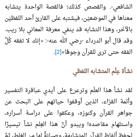
الشافعي-. والقصص كذلك؛ فالقصة الواحدة يتشابه
معناها في الموضعيْن، فيشتبه على القارئ أحد اللفظيْن
بالآخَر، وهذا التشابه قد ينفي معرفة المعاني بلا ريب.
وقد قال أبو الدرداء -رضي الله عنه-:
إنك لا تفقه كُلَّ
«
الفقه حتى ترى للقرآن وجوهًا
[2]
.
»
نشأة عِلْم المتشابه اللفظي
لقد نشأ هذا العلْم وترعرع على أيدي عباقرة التفسير
وأئمة القرّاء، الذين أوقفوا حياتهم على البحث عن
جواهر القرآن وكنوزه، وعكفوا على دراسة أسراره،
واستلهام مقاصده! ويبدو أنَّ هذا العِلم نشأ تيسيرًا
لحفظ ألفاظ القرآن المتشابهة، وصيانةً لها من الغلط، ثمَّ