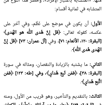
منها:
المتشابه باعتبار الإفراد
، وحصر هذا النوع من
»
«
المتشابه في ثمانية أقسام:
الأول:
أن يكون في موضع على نَظْم، وفي آخَر على
عكسه، كقوله تعالى:
﴿قل إنَّ هُدى الله هو الهُدى﴾
[البقرة: ١٢٠، الأنعام: ٧١]
، وفي
[آل عمران: ٧٣] ﴿قل إنَّ
الهُدى هُدى الله﴾
.
الثاني:
ما يشتبه بالزيادة والنقصان، ومثاله في سورة
[البقرة: ٣٨]، ﴿فمَن تَبِع هُداي﴾، وفي [طه: ١٢٣] ﴿فمَن
اتَّبَع هُداي﴾
.
الثالث:
بالتقديم والتأخير، وهو قريب من الأول، ومنه