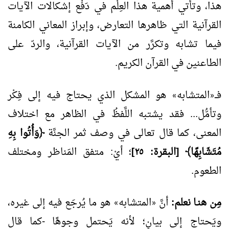
هذا، وتأتي أهمية هذا العِلْم في دَفْع إشكالات الآيات
القرآنية التي ظاهرها التعارض، وإبراز المعاني الكامنة
فيما تشابه وتكرَّر من الآيات القرآنية، والردّ على
الطاعنين في القرآن الكريم.
فــ
المتشابه
هو المشكل الذي يحتاج فيه إلى فِكْر
»
«
وتأمُّل... فقد يشتبه اللَّفظُ في الظاهر مع اختلاف
المعنى، كما قال تعالى في وصف ثمر الجنَّة
﴿وَأُتُوا بِهِ
مُتَشَابِهًا﴾ [البقرة: ٢٥]
؛ أيْ: متفق المَناظر ومختلف
الطعوم.
مِن هنـا نعلم:
أنَّ
المتشابه
هو ما يُرجَع فيه إلى غيره،
»
«
ويَحتاج إلى بيانٍ؛ لأنه يَحتمل وجوهًا -كما قال