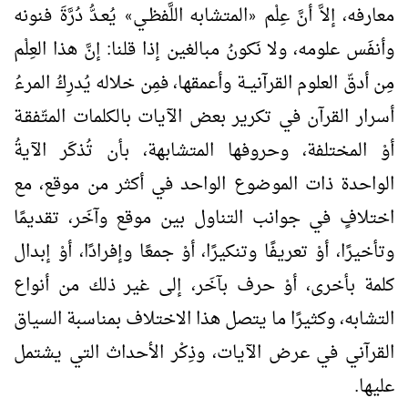
معارفه، إلاَّ أنَّ عِلْم
المتشابه اللَّفظـي
يُعـدُّ دُرَّةَ فنونه
»
«
وأنفَس علومه، ولا نَكونُ مبالغين إذا قلنا: إنَّ هذا العِلْم
مِن أدقّ العلوم القرآنيــة وأعمقها، فمِن خلاله يُدرِكُ المرءُ
أسرار القرآن في تكرير بعض الآيات بالكلمات المتّفقـة
أوْ المختلفة، وحروفها المتشابهة، بأن تُذكَر الآيةُ
الواحدة ذات الموضوع الواحد في أكثر من موقع، مع
اختلافٍ في جوانب التناول بين موقع وآخَر، تقديمًا
وتأخيرًا، أوْ تعريفًا وتنكيرًا، أوْ جمعًا وإفرادًا، أوْ إبدال
كلمة بأخرى، أوْ حرف بآخَر، إلى غير ذلك من أنواع
التشابه، وكثيرًا ما يتصل هذا الاختلاف بمناسبة السياق
القرآني في عرض الآيات، وذِكْر الأحداث التي يشتمل
عليها.