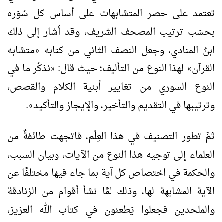
تعتمد على حصر المتشابهات على أساس كل سُوَره
بحسَب ترتيب المصحف الشريف، وقد أشار إلى ذلك
ابنُ المنادي، وجعل النصف الثاني من كتابه
متشابه
«
القرآن
لهذا النوع من التأليف؛ حيث قال:
نذكُر ما في
«
»
النوع السوري من تغايير أبنية الكلام والقصص،
وترتيبها في التقديم والتأخير، والإيجاز والتأكيد
.
»
ثمَّ تطور التصنيف في هذا العِلْم، فاتجهت طائفةٌ من
العلماء إلى توجيه هذا النوع من الآيات، وبيان السبب،
والحكمة في اختصاص كل آية بما جاء فيها مختلفًا عن
الآية المشابهة لها، وذلك لمَّا نشأ أقوام من الزنادقة
والملحدين فجعلوا يَطعنون في كتاب الله العزيز،