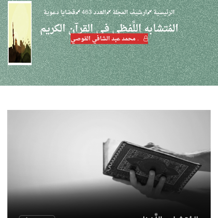
الرئيسية
ارشيف المجلة
العدد 463
قضايا دعوية
المُتشابه اللَّفظي فـي القرآن الكريم
. محمد عبد الشافي القوصي