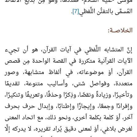
موسى -عليه السلام- فعدّدها، وهو مِن بديع الألفاظ
المُسمَّى بالتفنُّن اللَّفظي
[7]
.
الخلاصــــة:
إنَّ المتشابه اللَّفظي في آيات القرآن، هو أن تجيء
الآيات القرآنية متكررة في القصة الواحدة مِن قصص
القرآن، أوْ موضوعاته، في ألفاظ متشابهة، وصور
متعددة، وفواصل شتى، وأساليب متنوعة، تقديمًا
وتأخيرًا، وزيادةً ونقصًا، وذِكرًا وحذفًا، وتعريفًا وتنكيرًا،
وإفرادًا وجمعًا، وإيجازًا وإطنابًا، وإبدال حرف بحرف
آخَر، أوْ كلمة بكلمة أخرى، ونحو ذلك، مع اتحاد المعنى
لغرض بلاغي، أوْ لمعنى دقيق يُراد تقريره، لا يدركه إلَّا