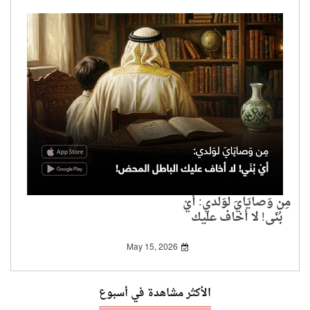
مِن وَصايَايَ لوَلدي: أيْ
بُنَي! لا أخاف عليك
الباطل المحض!
May 15, 2026
الأكثر مشاهدة في أسبوع