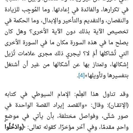
في تكرارها، والفائدة في إعادتها. وما المُوجِب للزيادة
والنقصان، والتقديم والتأخير والإبدال، وما الحكمة في
تخصيص الآية بذلك دون الآية الأخرى؟ وهل كان
يصلح ما في هذه السورة مكان ما في السورة الأخرى
التي تُشاكلها أمْ لا؟ ليجري ذلك مجرى علامات تُزيل
إشكالها، وتمتاز بها عن أشكالها من غير أن أشتغل
بتفسيرها وتأويلها
[4]
.
»
وقد تناول هذا العِلْم: الإمام السيوطي في كتابه
(الإتقــان): وقال:
والقصد إيراد القصة الواحدة في
«
صور شتَّى، وفواصل مختلفة، بأن يأتي في موضعٍ
واحدٍ مقدمًا، وفي آخَر مؤخرًا، كقوله تعالى:
﴿وادْخُلُوا