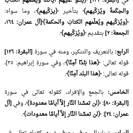
في
[البقرة: ١٢٩] ﴿يتلو عليهم آياتكَ ويُعلّمهُم الكتابَ
والحِكَمةَ ويُزكّيهم﴾
بتأخير
﴿يزكّيهم﴾
، وما سواه:
﴿ويُزكّيهم ويُعلّمهم الكتابَ والحكمة﴾[آل عمران: ١٦٤،
الجمعة: ٢]
بتقديم
﴿ويُزكّيهم﴾
.
الرابع:
بالتعريف والتنكير، ومنه في سورة
[البقرة: ١٢٦]
قوله تعالى:
﴿هذا بَلدًا آمِنًا﴾
، وفي سورة إبراهيم: ٣٥]،
قوله تعالى:
﴿هذا البلد آمِنًا﴾
.
الخامس:
بالجمع والإفراد، كقوله تعالى في سورة
[البقرة: ٨٠]
:
﴿لن تمسَّنا النَّار إلاَّ أيامًا معدودة﴾
، وفي
[آل
عمران: ٢٤]
:
﴿لن تمسَّنا النَّار إلاَّ أيامًا معدودات﴾
.
السادس:
بإبدال حرف بحرف غيره، كقوله تعالى في