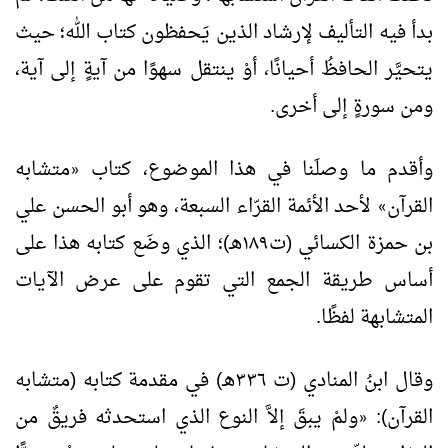
بدأ فيه التأليف لإرشاد الذين يَحفظون كتاب الله؛ حيث
يتحيَّر الحافظُ أحيانًا، أوْ ينتقل سهوًا من آيةٍ إلى آية،
ومن سورةٍ إلى أخرى.
وأقدم ما وصلَنا في هذا الموضوع، كتاب
متشابه
«
القرآن
لأحد الأئمة القرّاء السبعة، وهو أبو الحسن علي
»
بن حمزة الكسائي (ت١٨٩هـ)؛ الذي وضَع كتابه هذا على
أساس طريقة الجمع التي تقوم على عرض الآيات
المتشابهة لفظًا.
وقال ابنُ المنادي (ت ٣٣٦هـ) في مقدمة كتابه (متشابه
القرآن):
ولمْ يبقَ إلاَّ النوع الذي استحدثه فريقٌ من
«