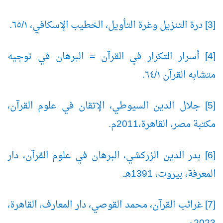
[3] درة التنزيل وغرة التأويل، الخطيب الإسكافي، ١/
٦٥.
[4] أسرار التكرار في القرآن = البرهان في توجيه
متشابه القرآن ١/
٦٤.
[5] جلال الدين السيوطي، الإتقان في علوم القرآن،
مكتبة مصر، القاهرة،2011م.
[6] بدر الدين الزركشي، البرهان في علوم القرآن، دار
المعرفة، بيروت، 1391هـ.
[7] غرائب القرآن، محمد القوصي، دار المعارف، القاهرة،