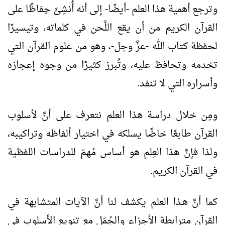
وترجع أهمية هذا العلم -أيضًا- إلى أنه أُنشِئَ حِفاظًا على
القرآن الكريم من أن يقع اللَّحن في كلماته، وتيسيرًا
لحفظة كتاب الله -عزَّ وجل-، وهو من علوم القرآن التي
تخدمه وتحافظ عليه، وتُبرز كثيرًا من وجوه إعجازه
وأسراره التي لا تنفد.
ومِن خلال دراسة هذا العلم نتعرف على أنَّ لأسلوب
القرآن طابعًا خاصًّا يسلكه في اختيار ألفاظه وتراكيبه،
ولذا فإنَّ هذا العِلم هو أساس مُهمّ للدراسات اللفظية
في القرآن الكريم.
كما أنَّ هـذا العلم يكشف لنا أنَّ الآيات المتشابهة في
القرآن مترابطة الأجزاء والجُمَل مع تنويع الأسلوب في