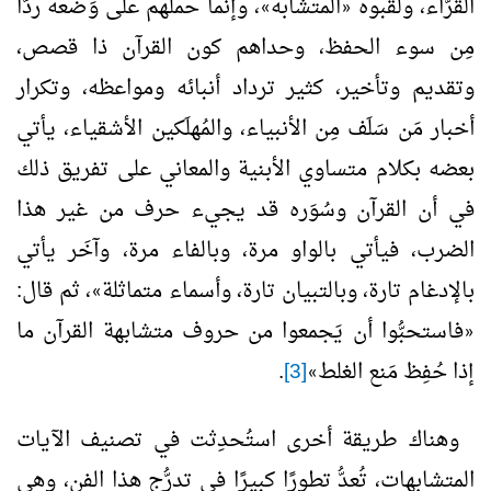
القرّاء، ولقّبوه
المتشابه
، وإنما حملهم على وَضْعه ردًّا
»
«
مِن سوء الحفظ، وحداهم كون القرآن ذا قصص،
وتقديم وتأخير، كثير ترداد أنبائه ومواعظه، وتكرار
أخبار مَن سَلَف مِن الأنبياء، والمُهلَكين الأشقياء، يأتي
بعضه بكلام متساوي الأبنية والمعاني على تفريق ذلك
في أن القرآن وسُوَره قد يجيء حرف من غير هذا
الضرب، فيأتي بالواو مرة، وبالفاء مرة، وآخَر يأتي
بالإدغام تارة، وبالتبيان تارة، وأسماء متماثلة
، ثم قال:
»
فاستحبُّوا أن يَجمعوا من حروف متشابهة القرآن ما
«
إذا حُفِظ مَنع الغلط
[3]
.
»
وهناك طريقة أخرى استُحدِثت في تصنيف الآيات
المتشابهات، تُعدُّ تطورًا كبيرًا في تدرُّج هذا الفن، وهي