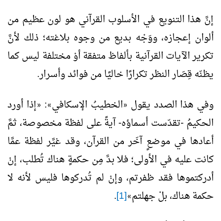
إنَّ هذا التنويع في الأسلوب القرآني هو لون عظيم من
ألوان إعجازه، ووَجْه بديع من وجوه بلاغته؛ ذلك لأنَّ
تكرير الآيات القرآنية بألفاظ متفقة أوْ مختلفة ليس كما
يظنّه قِصَار النظر تكرارًا خاليًا من فوائد وأسرار.
وفي هذا الصدد يقول
الخطيبُ الإسكافي
:
إذا أورد
«
»
«
الحكيمُ -تقدّست أسماؤه- آيةً على لفظة مخصوصة، ثمَّ
أعادها في موضعٍ آخَر من القرآن، وقد غيَّر لفظة عمَّا
كانت عليه في الأولى؛ فلا بدَّ مِن حكمةٍ هناك تُطلب، إنْ
أدركتموها فقد ظفرتم، وإنْ لم تُدركوها فليس لأنه لا
حكمة هناك، بلْ جهلتم
[1]
.
»