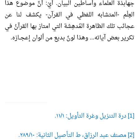
جهابذة العلماء وأساطين البيان. أيْ: أنَّ موضوع هذا
العِلْم -المتشابه اللفظي في القرآن- يكشف لنا عن
عجائب تلك الظاهرة المُدهِشة التي امتاز بها القرآنُ في
تكرير بعض آياته... وهذا لونٌ بديع من ألوان إعجــازه.
[1] درة التنزيل وغرة التأويل: ١/
١١.
[2] مصنف عبد الرزاق، ط التأصيل الثانية: ١٠/
٢٨٩.