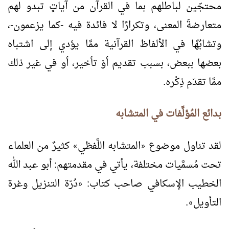
محتجّين لباطلهم بما في القرآن من آياتٍ تبدو لهم
متعارضةَ المعنى، وتكرارًا لا فائدة فيه -كما يزعمون-،
وتشابُهًا في الألفاظ القرآنية ممَّا يؤدي إلى اشتباه
بعضها ببعض، بسبب تقديم أوْ تأخير، أو في غير ذلك
ممَّا تقدّم ذِكْره.
بدائع المُؤلَّفات في المتشابه
لقد تناول موضوع
المتشابه اللَّفظي
كثيرٌ من العلماء
»
«
تحت مُسمَّيات مختلفة، يأتي في مقدمتهم: أبو عبد الله
الخطيب الإسكافي صاحب كتاب:
دُرّة التنزيل وغرة
«
التأويل
.
»