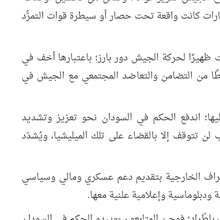
ات كانت واقعة تحت حصار أو سيطرة قوات التمرُّد
 ظهيرًا لحركة الجيش دور بارز؛ باعتبارها أخف في
نمطًا من التضامن والتعاضد المجتمعي مع الجيش في
 إليها؛ اندفع الحكم في السودان نحو تعزيز وتشديد
لن تتوقف إلا بالقضاء على تلك الميليشيا، ويُشدّد
أطراف الخارجية بتقديم دعم عسكري ومالي وسياسي
ودبلوماسية وإعلامية علنية معها.
باطّراد؛ فوجئ المتابعون -ويبدو الحكم في السودان