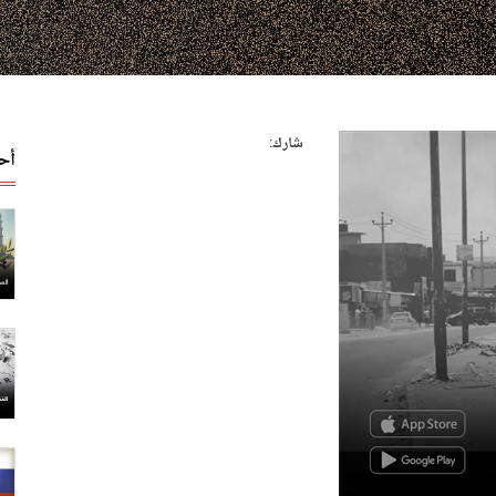
شارك:
أح