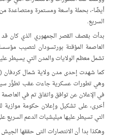
أيضًا-، بحملة واسعة ومستمرة ومتصاعدة من ا
السريع.
بدأت بقصف القصر الجمهوري الذي كان قد 
العاصمة المؤقتة بورتسودان لتصيب مؤسسا
تشمل معظم الولايات والمدن التي يسيطر علي
كما شهدت إحدى مدن ولاية شمال كردفان (النه
وهي تطورات عسكرية جاءت عقب تطوُّر سياسي ه
في الإعلان عن توافق واتفاق تم في العاصمة ا
أخرى، على تشكيل وإعلان حكومة موازية للح
التي تسيطر عليها ميليشيات الدعم السريع على
وهكذا بدا أن الانتصارات التي حققها الجيش لم