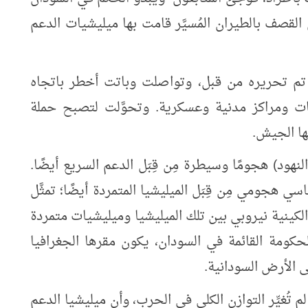
لقصف بالطيران المُسيَّر قامت بها ميليشيات الدعم
تم تحريره من قبل، وتواصلت وباتت أخطر باتجاه
ت ومراكز مدنية وعسكرية. وتحوَّلت لتصبح حملة
ها الجيش.
ود) هجومًا وسيطرة مِن قِبَل الدعم السريع أيضًا.
جومي مِن قِبَل الميليشيا المتمردة أيضًا؛ تمثَّل
لكينية نيروبي بين تلك الميليشيا وميليشيات متمردة
كومة القائمة في السودان، يكون مقرها الجغرافيا
 الأرض السودانية.
 تُغيِّر التوازن الكلي في الحرب، وأن ميليشيا الدعم