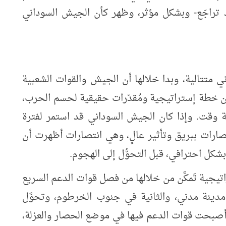
 تراجَع- وبشكل مؤثر، وظهر كأن الجيش السوداني
ي متتالية، وبدا خلالها أن الجيش والقوات الشعبية
لكون خطة إستراتيجية ومُقدّرات حقيقية لحسم الحرب،
 وقت. وإذا كان الجيش السوداني قد استمر لفترة
صارات ببريق وتأثير عالٍ، وهي انتصارات أظهرت أن
شكل احترافي، قبل التحوُّل إلى الهجوم.
يجية تَمكَّن من خلالها من فصل قوات الدعم السريع
دينة مدني، والثانية في جنوب الخرطوم، وتحوَّل
صبحت قوات الدعم فيها في موضع الحصار والعزلة،