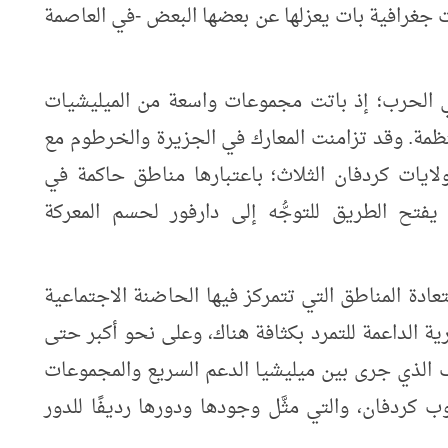
ت جغرافية بات يعزلها عن بعضها البعض -في العاصمة
الحرب؛ إذ باتت مجموعات واسعة من الميليشيات
مة. وقد تزامنت المعارك في الجزيرة والخرطوم مع
يات كردفان الثلاث؛ باعتبارها مناطق حاكمة في
 يفتح الطريق للتوجُّه إلى دارفور لحسم المعركة
عادة المناطق التي تتمركز فيها الحاضنة الاجتماعية
رية الداعمة للتمرد بكثافة هناك، وعلى نحو أكبر حتى
ف الذي جرى بين ميليشيا الدعم السريع والمجموعات
 كردفان، والتي مثَّل وجودها ودورها رديفًا للدور