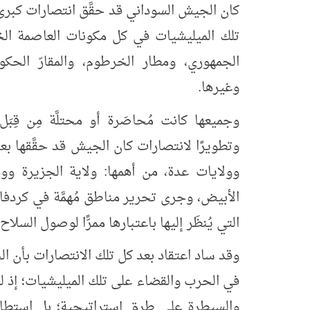
كان الجيش السوداني قد حقَّق انتصارات كبرى 
تلك الميليشيات في كل مكونات العاصمة الخرطو
الجمهوري، ومطار الخرطوم، والمقارّ الحكو
وغيرها.
وجميعها كانت مُحاصَرة أو محتلَّة مِن قِبَ
وتطويرًا لانتصارات كان الجيش قد حقَّقها بع
وولايات عدة، من أهمها: ولاية الجزيرة و
الأبيض، وجرى تحرير مناطق مُهمَّة في كردفان
التي يُنظَر إليها باعتبارها ممرًّا لوصول السلا
وقد ساد اعتقاد بعد كل تلك الانتصارات بأن
في الحرب والقضاء على تلك الميليشيات؛ إذ ل
والسيطرة على طرق إستراتيجية؛ بل استطاع