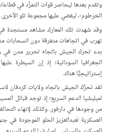
وتقدم بعدها ليحاصر قوات التمرُّد في قطاعا
الخرطوم-، ليقضي عليها مجموعة تلو الأخرى.
وقد شهدت تلك المعارك مشاهد مستجدة في 
تهرب في اتجاهات متفرقة دون انسحابات منظ
بدء تحرك الجيش باتجاه تحرير مدن في ولا
الجغرافيا السودانية؛ إذ إن السيطرة عليها
إستراتيجيًّا هناك.
لقد تحرَّك الجيش باتجاه ولايات كردفان لاست
لميليشيا الدعم السريع؛ إذ توجد قبائل المسي
من وجودها في دارفور. وكذلك لإنهاء التحال
العسكرية لعبدالعزيز الحلو الموجودة في جنوب
العسكري والسياسي لميليشيا الدعم السريع.