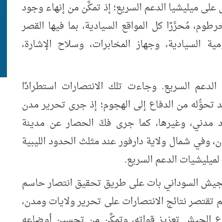
على ميليشيا الدعم السريع؛ إذ تمكَّن من إنهاء وجود
م، مُحرِّرًا كل المواقع السيادية، بما فيها القصر
مية السيادية، وجهاز المخابرات، وسلاح الإشارة،
ل الدعم السريع. وجاءت تلك الانتصارات استطرادًا
د تحوُّله من الدفاع إلى الهجوم؛ إذ جرى تحرير مدن
ود مدني، وغيرها، كما جرى فكّ الحصار عن مدينة
، وفي شمال ولاية دارفور عند مثلث الحدود الليبية
ح لميليشيات الدعم السريع.
 الجيش السوداني بات على طريق تحقيق انتصار حاسم
م تقتصر نتائج الانتصارات على تحرير ولايات ومدن،
 الجيش تعزيز قواته، وتمكَّن من تحسين أوضاعه