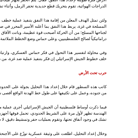
الدراجات الهوائية، تقوم بتحريك قطع حديدية تحفر الرمل، وأثناء تش
ولئن تمثل الهدف المعلن من إقامة هذا النفق بتنفيذ عملية خطف 
المسلحة في غزة، يربط هذا النفق بما أعلنه الأسير المحرر في 
لجناحها المسلح؛ من أن الحركة أصبحت قوة عظيمة، وباتت الآفاق أم
دراماتيكياً لصالح الفلسطينيين، وعلى حماس وضع الخطط الملائمة و
وفي محاولة لتفسير هذا التحول في فكر حماس العسكري، وارتباط
خلف خطوط الجيش الإسرائيلي إن فكر بتنفيذ عملية ضد غزة، من دا
حرب تحت الأرض
كاتب هذه السطور قام خلال إعداد هذا التحليل بجولة على الحدود
من جنوده، وعمل على تكثيفها على طول خط الهدنة الواقع أقصى 
فيما ذكرت أوساط فلسطينية أن الجيش الإسرائيلي أجرى عملية م
الهندسة تظهر لأول مرة على الشريط الحدودي، تحمل فوقها أجهزة 
تشك في وجود أنفاق تحتها، وتقوم بعمليات حفر وتمشيط دقيق، لا سي
وخلال إعداد التحليل، اطلعت على وثيقة عسكرية توزّع على الأجنحة 