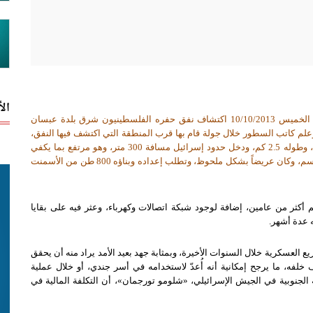
ال
يشهد قطاع غزة نقاشات متعددة لإعلان الجيش الإسرائيلي يوم الخميس 10/10/2013 اكتشاف نفق حفره الفلسطينيون شرق بلدة عبسان
علم كاتب السطور خلال جولة قام بها قرب المنطقة التي اكتشف فيها النفق،
من أوساط عسكرية فلسطينية؛ أن النفق تم حفره بعمق 20 متراً، وطوله 2.5 كم، ودخل حدود إسرائيل مسافة 300 متر، وهو مرتفع بما يكفي
ليتمكّن رجل معتدل القامة من أن ينتصب واقفاً داخله بارتفاع 120 سم، وكان عريضاً بشكل ملحوظ، وتطلب إعداده وبناؤه 800 طن من الأسمنت
كثر من عامين، إضافة لوجود شبكة اتصالات وكهرباء، وعثر فيه على بقايا
ه عدة أشهر
.
 العسكرية خلال السنوات الأخيرة، وبمثابة جهد بعيد الأمد يراد منه أن يحقق
لفه، ما يرجح إمكانية أنه أُعدّ لاستخدامه في أسر جندي، أو خلال عملية
 الجنوبية في الجيش الإسرائيلي،
«
شلومو تورجمان
»
، أن التكلفة المالية في