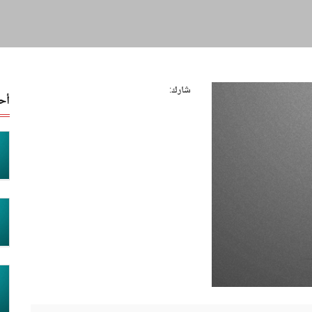
شارك:
أح