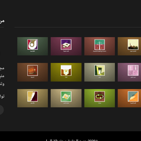
من
مجلة
منب
وتذ
توا