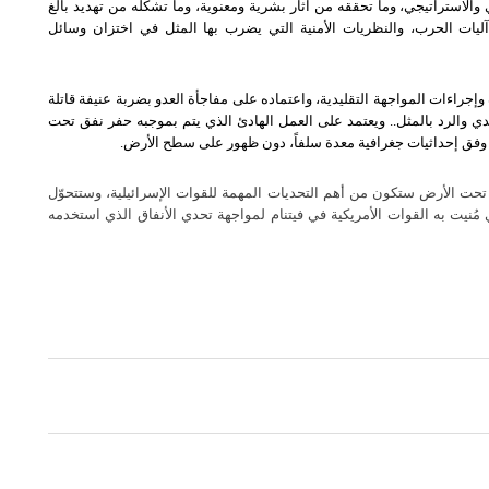
 والاستراتيجي، وما تحققه من آثار بشرية ومعنوية، وما تشكله من تهديد بالغ
فة آليات الحرب، والنظريات الأمنية التي يضرب بها المثل في اختزان وسائل
راءات المواجهة التقليدية، واعتماده على مفاجأة العدو بضربة عنيفة قاتلة
دي والرد بالمثل
..
ويعتمد على العمل الهادئ الذي يتم بموجبه حفر نفق تحت
وفق إحداثيات جغرافية معدة سلفاً، دون ظهور على سطح الأرض
.
تحت الأرض ستكون من أهم التحديات المهمة للقوات الإسرائيلية، وستتحوّل
نيت به القوات الأمريكية في فيتنام لمواجهة تحدي الأنفاق الذي استخدمه