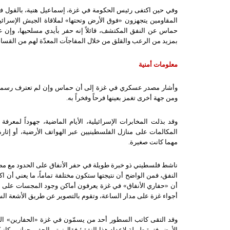
وفي حين اكتفى رئيس الحكومة في غزة، إسماعيل هنية، بالقول 
المقاومين يتجهزون
«
فوق الأرض وتحتها
»
لملاقاة الجيش الإسرائ
حماس عن النفق المكتشف، قائلاً إنه حفر بأيدي مسلحيها، وإن عي
بمزيد من الرعب والقلق من خلال المفاجآت المعدّة لهم من القسا
معلومات أمنية
وأشار مصدر عسكري في غزة إلى أن حماس وإن لم تعترف رسمياً ب
ومن جهة أخرى تغمز بعينها فرحاً وفخراً به
.
وقد بذلت المخابرات الإسرائيلية، الأيام الماضية، جهوداً لمعر
المكالمات على منازل الفلسطينيين عبر الهواتف الأرضية، أو إثا
مهما كانت صغيرة
.
ناشط فلسطيني ذو خبرة طويلة في حفر الأنفاق على الحدود مع مص
النفق، فمن الواضح أن نتيجتها ستكون مختلفة تماماً، ما يعني أن
أن
«
حفاري الأنفاق
»
في غزة يعرفون أماكن وجود المجسات على الج
أجواء غزة على مدار الساعة، وتقوم بالتصوير عن طريق الأشعة ال
وقد التقى كاتب السطور أحد من يسمّون في غزة
«
الحفارين
»
ال
الأرض فترة طويلة لإعداد هذا النفق؛ فقال
:
يتم الحفر بجهاز ميكان