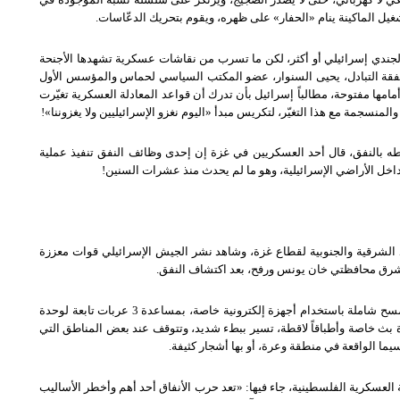
غيل الماكينة ينام
«
الحفار
»
على ظهره، ويقوم بتحريك الدعّاسات
.
لجندي إسرائيلي أو أكثر، لكن ما تسرب من نقاشات عسكرية تشهدها الأجنحة
صفقة التبادل، يحيى السنوار، عضو المكتب السياسي لحماس والمؤسس الأول
امها مفتوحة، مطالباً إسرائيل بأن تدرك أن قواعد المعادلة العسكرية تغيّرت
المنسجمة مع هذا التغيّر، لتكريس مبدأ
«
اليوم نغزو الإسرائيليين ولا يغزوننا
»!
ه بالنفق، قال أحد العسكريين في غزة إن إحدى وظائف النفق تنفيذ عملية
خل الأراضي الإسرائيلية، وهو ما لم يحدث منذ عشرات السنين
!
 الشرقية والجنوبية لقطاع غزة، وشاهد نشر الجيش الإسرائيلي قوات معززة
شرق محافظتي خان يونس ورفح، بعد اكتشاف النفق
.
سح شاملة باستخدام أجهزة إلكترونية خاصة، بمساعدة
3
عربات تابعة لوحدة
بث خاصة وأطباقاً لاقطة، تسير ببطء شديد، وتتوقف عند بعض المناطق التي
ما الواقعة في منطقة وعرة، أو بها أشجار كثيفة
.
العسكرية الفلسطينية، جاء فيها
: «
تعد حرب الأنفاق أحد أهم وأخطر الأساليب