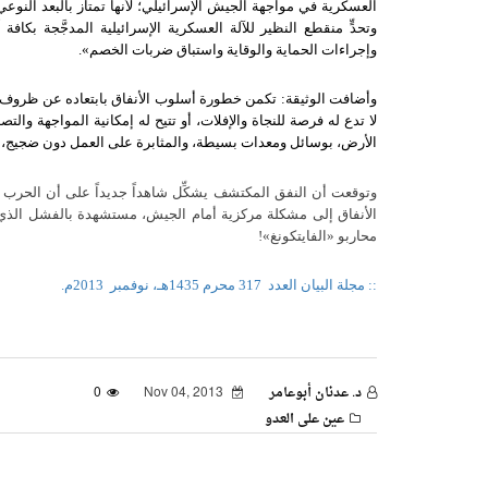
العسكرية في مواجهة الجيش الإسرائيلي؛ لأنها تمتاز بالبعد النوعي
وتحدٍّ منقطع النظير للآلة العسكرية الإسرائيلية المدجَّجة بكا
وإجراءات الحماية والوقاية واستباق ضربات الخصم
».
وأضافت الوثيقة
:
تكمن خطورة أسلوب الأنفاق بابتعاده عن ظروف وإج
لا تدع له فرصة للنجاة والإفلات، أو تتيح له إمكانية المواجهة والتص
الأرض، بوسائل ومعدات بسيطة، والمثابرة على العمل دون ضجيج، 
وتوقعت أن النفق المكتشف يشكِّل شاهداً جديداً على أن الحرب 
الأنفاق إلى مشكلة مركزية أمام الجيش، مستشهدة بالفشل الذي مُ
محاربو «الفايتكونغ»!
:: مجلة البيان العدد
317 محرم 1435هـ، نوفمبر
2013م.
د. عدنان أبوعامر
Nov 04, 2013
0
عين على العدو