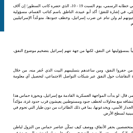
في خطابه الرسمي، يوم السبت
19 - 10
، الذي حضره كاتب السطور؛ إن آلاف
يلي، في إشارة للنفق؛ أكد أبو عبيدة، الناطق باسم كتائب القسام، مسؤولية
ونهم لم ولن تنام عن ضرب إسرائيل، وخطف جنودها، متوعّداً الإسرائيليين
م
.
مسؤوليتها عن النفق، لكنها من جهة تتهم إسرائيل بتضخيم موضوع النفق،
فة من حفروا النفق، ومن ساعدهم بتسليمهم البيت الذي حُفر منه، من خلال
رة النقاشات حول النفق عبر شبكات التواصل الاجتماعي، لتحصيل أي معلومة
ر، قال
:
لو بدأت المواجهة العسكرية القادمة مع إسرائيل، وبحوزة حماس هذا
 اكتشافه منع محاولات لخطف جنود ومستوطنين يعيشون قرب حدود غزة، مؤكداً
دار الأمني، ويخدعونها، بما في ذلك الطائرات من دون طيار التي تحوم في
سينية لسطح الأرض
.
متخصصين بحفر الأنفاق، ووصف كيف تمكّن عناصر حماس من النزول لباطن
يكي لا كهربائي، حتى لا يصدر الضجيج، ويرتكز على سلسلة تشبه الموجودة في