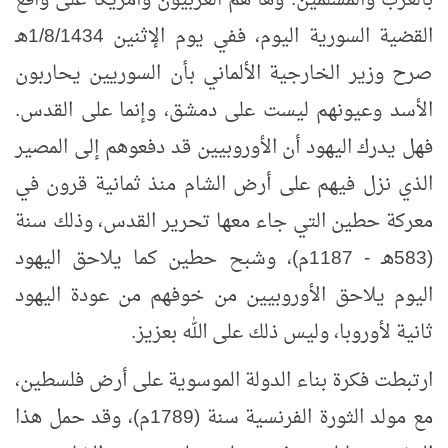
بالعرب والمسلمين. وها هم الغربيون وأمريكا على واقع
القضية السورية اليوم، ففي يوم الإثنين 1/8/1434هـ
صرح وزير الخارجية الألماني بأن السوريين يحاربون
الأسد وعيونهم ليست على دمشق، وإنما على القدس.
فهل يدرك اليهود أن الأوروبيين قد دفعوهم إلى المصير
الذي نزل فيهم على أرض الشام منذ ثمانية قرون في
معركة حطين التي جاء معها تحرير القدس، وذلك سنة
(583هـ - 1187م)، وشبح حطين كما يلاحق اليهود
اليوم يلاحق الأوروبيين من خوفهم من عودة اليهود
ثانية لأوروبا، وليس ذلك على الله بعزيز.
ارتبطت فكرة بناء الدولة الموسوية على أرض فلسطين،
مع مولد الثورة الفرنسية سنة (1789م)، وقد حمل هذا