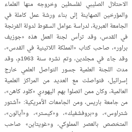
الاحتلال الصليبي لفلسطين وخروجه منها العلماء
والمؤرخين الصهاينة إلى بناء ورشة عمل كاملة في
الجامعة العبرية، لدراسة عوامل السقوط لدولة الفرنجة
في القدس، وقد ترأس لجنة العمل هذه
جوزيف
«
براور
، صاحب كتاب
المملكة اللاتينية في القدس
،
»
«
»
وقد جاء في مجلدين، وتم نشره سنة 1963م، وقد
مدت اللجنة العلمية جسور التواصل العلمي خارج
إسرائيل، فتواصلت مع العديد من المراكز العلمية
العالمية، وكان ممن اتصلوا بهم اليهودي
كلود كاهن
،
»
«
من جامعة باريس، ومن الجامعات الأمريكية:
آشتور
«
شتراوس
، و
بروفشفيك
، و
كيستر
، و
آيالون
،
»
«
»
«
»
«
»
المتخصص بالعصر المملوكي، و
غويتاين
صاحب
»
«