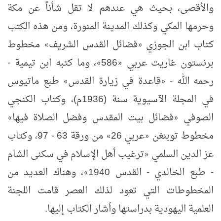
والأقصى، بحيث هي عندهم لا تقل شأناً عن مكة
وحرمها المكي وكذلك المدينة المنورة، ومن هذه الكتب
كتاب ابن الجوزي
فضائل القدس الشريف
مخطوط
»
«
برنستون غاريت عربي
586
، وما كتبه ابن تيمية -
»
«
رحمه الله -
قاعدة في زيارة القدس
طبع ماتيوس
»
«
في المجلة الآسيوية سنة (1936م)، وكتاب الكنجي
الصوفي
فضائل بيت المقدس وفضل الصلاة فيها
»
«
مخطوط توبنغن
عربي 26
من ورقة 63 - 97، وكتاب
»
«
عز الدين السلمي
ترغيب أهل الإسلام في سكنى الشام
«
- طبع الخالدي - القدس 1940
، وهناك العديد من
»
المخطوطات التي تعود لذلك العصر قامت اللجنة
العلمية اليهودية بدراستها وأشار الكتاب إليها.