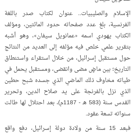
الإسلام والصليبيات.. عنوان لكتاب صدر باللغة
الفرنسية، بلغ عدد صفحاته حدود المائتين، ومؤلف
الكتاب يهودي اسمه
عمانويل سيفان
، وهو أشبه
»
«
بتقرير علمي خلص فيه مؤلفه إلى العديد من النتائج
حول مستقبل إسرائيل، من خلال استقراء واستنطاق
التاريخ؛ بين ماضٍ مضى وانقضى، ومستقبل يحمل في
طياته مخاوف ذلك الماضي الذي جسده شبح حطين
الذي نزل بالفرنجة على يد صلاح الدين، وتحرير
القدس سنة (583 هـ - 1187م)، بعد احتلال لها طالت
سنواته تسعة عقود.
فبعد 15 سنة من ولادة دولة إسرائيل، دفع واقع