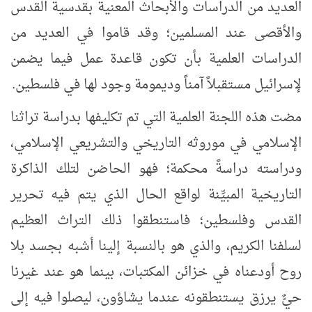
العديد من الدراسات والأبحاث المعنية بقدسية القدس
والأقصى عند المسلمين؛ وقد قاموا في العديد من
الدراسات العلمية بأن تكون قاعدة عمل فيما يضمن
لإسرائيل مستقبلاً آمناً وديمومة وجود لها في فلسطين.
مضت هذه اللجنة العلمية التي تم تكليفها بدراسة تراثنا
الإسلامي في موروثه التاريخي والتشريعي الإسلامي،
ودراسته دراسةً محكمة؛ فهو الحاضن لتلك الذاكرة
التاريخية المبيِّنة لواقع الحال الذي يتم فيه تحرير
القدس وفلسطين؛ فاستنطقوا ذلك التراث العظيم
لسلفنا الكريم، والذي هو بالنسبة إلينا أشبه بجسد بلا
روح أودعناه في خزائن المكتبات، بينما هو عند غيرنا
حيٌّ يرزق يستنطقونه عندما يشاؤون، ليصلوا فيه إلى