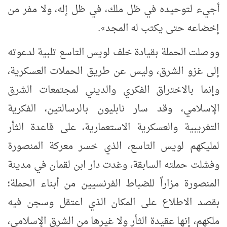
أجيء لتوحيده في ظل ملك، في ظل إله، ولا مفر من
إخضاعه حتى يكتب له المجد
.
»
ووصلت الحملة بقيادة خلف لويس التاسع تلبية لدعوته
إلى غزو الشرق، وليس عن طريق الحملات العسكرية،
وإنما بالاختراق الفكري والديني لمجتمعات الشرق
الإسلامي، وقد سار نابليون بالرسالتين، الفكرية
التغريبية والعسكرية الاستعمارية، على قاعدة الثأر
لمليكهم لويس التاسع، الذي خسر معركة المنصورة
وفشلت حملته السابقة، وغدت دار ابن لقمان في مدينة
المنصورة مزاراً للضباط الفرنسيين من أبناء الحملة؛
بقصد الاطلاع على المكان الذي اعتقل وسجن فيه
ملكهم، إنها عقيدة الثأر ولا غيرها من الشرق الإسلامي،