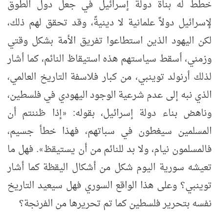
خطط له بناة دولة إسرائيل في جعل دول الطوق
لإسرائيل دولاً علمانية لا دينيةً، وقد تحقق لهم ذلك،
لكن اليهود الذين استطاعوا تفريق الأمة بشكل وقتي
وزمني، أسقط سياستهم هذه استيقاظ النائم، كما أشار
لذلك أرنولد توينبي، من كبار فلاسفة التاريخ العالمي،
الذي نبه إلى عدم شرعية الوجود اليهودي في فلسطين،
وناهض بناء دولة إسرائيل، بقوله:
إذا ظننتم أن
«
المسلمين سيغطون في سباتهم، فهذا خطأ جسيم،
فالمسلمون نيام، ولا بد للنائم من أن يستيقظ
. فهل ما
»
تعيشه سورية اليوم شكل من أشكال اليقظة كما أشار
توينبي؟ وعلى هذا الواقع السوري فهل سيعيد التاريخ
نفسه بتحرير فلسطين كما تم تحريرها من الفرنجة؟