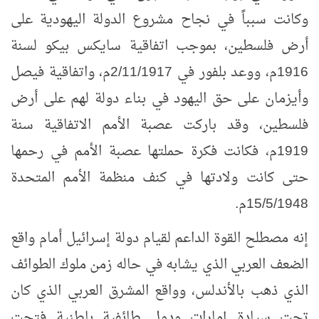
وكانت سبباً في نجاح مشروع الدولة اليهودية على
أرض فلسطين، بموجب اتفاقية سايكس بيكو لسنة
1916م، ووعد بلفور في 2/11/1917م، واتفاقية فيصل
وأيزمان على حق اليهود في بناء دولة لهم على أرض
فلسطين، وقد باركت عصبة الأمم الاتفاقية سنة
1919م، فكانت فكرة حملتها عصبة الأمم في رحمها
حتى كانت ولادتها في كنف منظمة الأمم المتحدة
15/5/1948م.
إنه مصطلح القوة الداعم لقيام دولة إسرائيل أمام واقع
الضعف العربي الذي يشابه في حاله زمن ملوك الطوائف
الذي ذهب بالأندلس، وواقع المشرق العربي الذي كان
تحت سيادة إمارات ودول طائفية باطنية فتحت