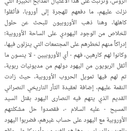
الروس، وترتبت على هذا الاغتيال المذابح الكبيرة التي
نزلت عليهم، ما دفعهم للهجرة إلى أوروبا، فأثقلوا
كاهلها، وهنا ذهب الأوروبيون للبحث عن حلول
للخلاص من الوجود اليهودي على الساحة الأوروبية؛
إدراكاً منهم لخطرهم على المجتمعات التي ينزلون فيها،
وكانوا لهم كارهين، فهم - أي الأوروبيين - لا ينسون ما
أثقل الربويون من اليهود دولهم من مديونيات ربوية،
تم لهم فيها تمويل الحروب الأوروبية، حيث زادت
النقمة عليهم، إضافة لعقيدة الثأر التاريخي النصراني
القديم الذي يتهم فيه النصارى اليهود بقتل السيد
المسيح - عليه السلام -، فقصدوا حل مشكلتهم
الأوروبية مع اليهود على حساب غيرهم، فضربوا اليهود