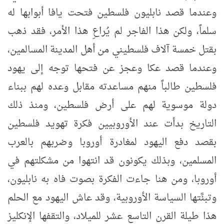
وعندما قصد نابليون فلسطين فتحت يافا أبوابها له
سلماً، ولكن هذا الفاجر لم يُراعِ هذا الأمر، فقد ذهب
بقتل خمسة آلاف فلسطيني من أهل المدينة المسالمين،
وعندما قصد عكا وعجز عن فتحها توجه إلى يهود
فلسطين طالباً منهم مساعدته مقابل وعده لهم ببناء
دولة موسوية لهم على أرض فلسطين، ومنذ ذلك
التاريخ بدأت عند الأوروبيين فكرة تهويد فلسطين
بقصد دفع اليهود لمغادرة أوروبا وضربهم بالعرب
المسلمين، وبذلك يكونون قد انتهوا من مشكلتهم في
أوروبا، ومن هنا جاءت الفكرة بصوت فاه به نابليون،
وتبنَّتها السياسة الأوروبية، وقد عاش اليهود مع الحلم
هذا طيلة القرن التاسع عشر للميلاد، والتقفها الإنكليز